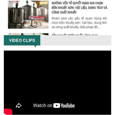
và công suất khuấy. Giải pháp tối...
BỒN KHUẤY TRỘN CHẤT LỎNG CHO
NGÀNH HÓA CHẤT: NHỮNG YẾU TỐ QUYẾT
ĐỊNH CHẤT LƯỢNG SẢN PHẨM CUỐI
CÙNG
Khám phá những yếu tố quan trọng
quyết định chất lượng sản phẩm khi sử
VIDEO CLIPS
dụng bồn khuấy trộn chất lỏng trong...
TỐI ƯU CHI PHÍ ĐẦU TƯ NHỜ LỰA CHỌN
ĐÚNG DỤNG CỤ KHUẤY SƠN CHO DÂY
CHUYỀN SẢN XUẤT
Chọn đúng dụng cụ khuấy sơn giúp tối
ưu chi phí, nâng cao chất lượng sản
xuất. Tìm hiểu giải pháp từ Công...
XU HƯỚNG SỬ DỤNG MÁY KHUẤY SƠN
KHÍ NÉN TRONG NGÀNH SẢN XUẤT HIỆN
ĐẠI: AN TOÀN – TIẾT KIỆM – BỀN BỈ
Khám phá xu hướng máy khuấy sơn khí
nén – Giải pháp an toàn, tiết kiệm, bền
bỉ cho sản xuất sơn công nghiệp...