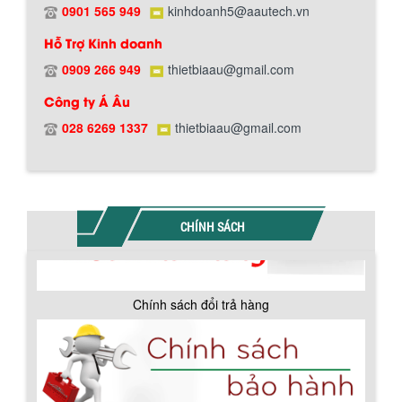
0901 565 949
kinhdoanh5@aautech.vn
Hỗ Trợ Kinh doanh
0909 266 949
thietbiaau@gmail.com
Công ty Á Âu
Hướng dẫn thanh toán mua hàng
028 6269 1337
thietbiaau@gmail.com
CHÍNH SÁCH
Chính sách đổi trả hàng
BỒN CHỨA GIẢI NHIỆT SƠN, MỰC IN
Bồn chứa giải nhiệt sơn, mực in có cấu
tạo gồm 2 lớp inox và được dùng để
làm giảm nhiệt độ của nguyên...