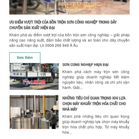
Ưu đãi đặc biệt: Giá máy khuấy sơn
công nghiệp giảm sốc lên đến 20%.
Tiết kiệm chi phí, nhận ngay máy
khuấy...
ƯU ĐIỂM VƯỢT TRỘI CỦA BỒN TRỘN SƠN CÔNG NGHIỆP TRONG DÂY
CHUYỀN SẢN XUẤT HIỆN ĐẠI
TỐI ƯU CHI PHÍ SẢN XUẤT VỚI MÁY TRỘN
Khám phá ưu điểm vượt trội của bồn trộn sơn công nghiệp – giải pháp
SƠN CÔNG NGHIỆP HIỆN ĐẠI
nâng cao năng suất, đảm bảo chất lượng và an toàn cho dây chuyền
Khám phá cách máy trộn sơn công
sản xuất hiện đại. Lh 0909 266 949 Á Âu
nghiệp giúp doanh nghiệp tiết kiệm
Hướng dẫn thanh toán mua hàng
nguyên liệu, nhân công và chi phí vận
Xem thêm
hành. Giải...
NHỮNG TIÊU CHÍ QUAN TRỌNG KHI LỰA
CHỌN MÁY KHUẤY TRỘN HÓA CHẤT CHO
NHÀ MÁY
Khám phá những tiêu chí quan trọng
giúp doanh nghiệp lựa chọn máy khuấy
trộn hóa chất phù hợp. Từ máy khuấy
hóa...
NHỮNG YẾU TỐ QUYẾT ĐỊNH KHI CHỌN
BỒN KHUẤY SƠN: VẬT LIỆU, DUNG TÍCH VÀ
CÔNG SUẤT KHUẤY
Khám phá các yếu tố quan trọng khi
chọn bồn khuấy sơn: Vật liệu, dung tích