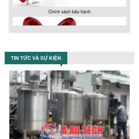
Chính sách bảo hành
MÁY TRỘN BỘT KHÔ 500KG
Máy trộn bột khô 500kg được thiết kế
thân bồn nằm ngang, với cánh trộn bột
xoay đảo thuận nghịch. Vật liệu...
MÁY TRỘN BỘT KHÔ 200KG
TIN TỨC VÀ SỰ KIỆN
Máy trộn bột khô 200kg được gia công
sản xuất tại công ty Á Âu. Máy dùng
trộn các loại bột khô trong các ngành...
VÌ SAO DOANH NGHIỆP NÊN CHỌN MÁY
NGHIỀN MÀU SƠN Á ÂU?
Khám phá lý do doanh nghiệp nên
chọn máy nghiền màu sơn Á Âu: hiệu
Chính sách giao hàng
suất cao, kiểm soát nhiệt tốt, tiết kiệm
chi...
ƯU ĐÃI ĐẶC BIỆT: GIÁ MÁY KHUẤY SƠN
CÔNG NGHIỆP GIẢM SỐC