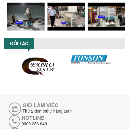
CÓ NÊN ĐẦU TƯ MÁY NGHIỀN DUNG MÔI
GIÁ RẺ CHO NGÀNH HÓA CHẤT?
Máy nghiền dung môi giá rẻ có thực sự
phù hợp với ngành hóa chất? Bài viết
phân tích ưu, nhược điểm của máy...
5 LỢI ÍCH NỔI BẬT KHI SỬ DỤNG MÁY
KHUẤY SƠN DÙNG ĐIỆN TRONG SẢN XUẤT
ĐỐI TÁC
Khám phá 5 lợi ích khi sử dụng máy
khuấy sơn dùng điện: nâng cao chất
lượng, tiết kiệm chi phí, tăng năng
suất,...
TỐI ƯU NĂNG SUẤT VÀ CHI PHÍ VỚI MÁY
KHUẤY 3 TRỤC CÔNG SUẤT LỚN
Tối ưu năng suất và tiết kiệm chi phí
hiệu quả với máy khuấy 3 trục công
suất lớn – giải pháp khuấy trộn...
GIỜ LÀM VIỆC
NHỮNG LỖI THƯỜNG GẶP KHI VẬN HÀNH
Thứ 2 đến thứ 7 hàng tuần
MÁY KHUẤY SƠN NÂNG KHÍ VÀ CÁCH
HOTLINE
KHẮC PHỤC
0909 266 949
Tổng hợp lỗi thường gặp khi vận hành