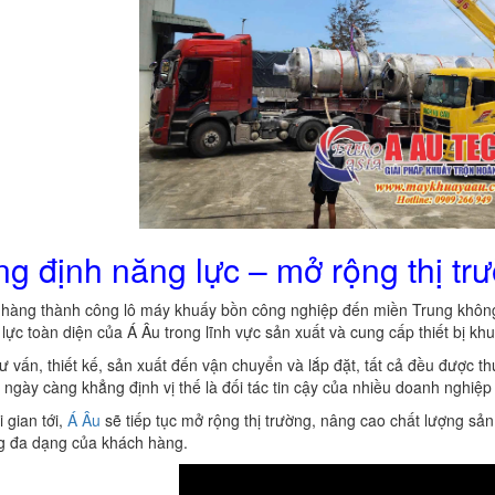
g định năng lực – mở rộng thị tr
 hàng thành công lô máy khuấy bồn công nghiệp đến miền Trung không
lực toàn diện của Á Âu trong lĩnh vực sản xuất và cung cấp thiết bị khu
ư vấn, thiết kế, sản xuất đến vận chuyển và lắp đặt, tất cả đều được 
 ngày càng khẳng định vị thế là đối tác tin cậy của nhiều doanh nghiệp
 gian tới,
Á Âu
sẽ tiếp tục mở rộng thị trường, nâng cao chất lượng s
BỒN CHỨA GIẢI NHIỆT SƠN, MỰC
g đa dạng của khách hàng.
IN
Bồn chứa giải nhiệt sơn, mực