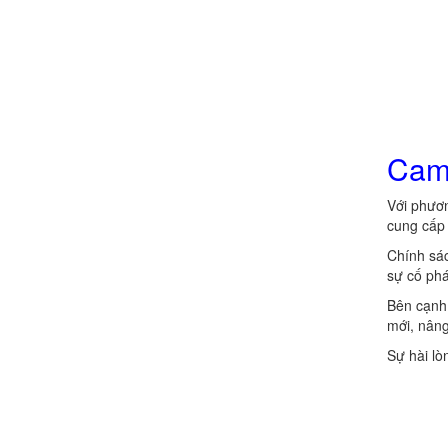
Chính sách đổi trả hàng
Cam 
Với phươn
cung cấp 
Chính sác
sự cố phá
Bên cạnh 
mới, nâng
Sự hài lò