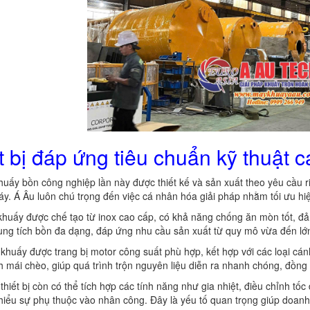
t bị đáp ứng tiêu chuẩn kỹ thuật 
uấy bồn công nghiệp lần này được thiết kế và sản xuất theo yêu cầu r
áy. Á Âu luôn chú trọng đến việc cá nhân hóa giải pháp nhằm tối ưu h
huấy được chế tạo từ inox cao cấp, có khả năng chống ăn mòn tốt, đả
ung tích bồn đa dạng, đáp ứng nhu cầu sản xuất từ quy mô vừa đến lớ
khuấy được trang bị motor công suất phù hợp, kết hợp với các loại cá
 mái chèo, giúp quá trình trộn nguyên liệu diễn ra nhanh chóng, đồng 
 thiết bị còn có thể tích hợp các tính năng như gia nhiệt, điều chỉnh t
hiểu sự phụ thuộc vào nhân công. Đây là yếu tố quan trọng giúp doanh 