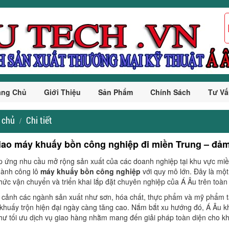
ang Chủ
Giới Thiệu
Sản Phẩm
Chính Sách
Tư Vấ
 chủ
Chi tiết
iao máy khuấy bồn công nghiệp đi miền Trung – đả
ứng nhu cầu mở rộng sản xuất của các doanh nghiệp tại khu vực miền
hành công lô
máy khuấy bồn công nghiệp
với quy mô lớn. Đây là một
chức vận chuyển và triển khai lắp đặt chuyên nghiệp của Á Âu trên toàn
 cảnh các ngành sản xuất như sơn, hóa chất, thực phẩm và mỹ phẩm t
khuấy trộn hiện đại ngày càng tăng cao. Nắm bắt xu hướng đó, Á Âu khô
hư tối ưu dịch vụ giao hàng nhằm mang đến giải pháp toàn diện cho k