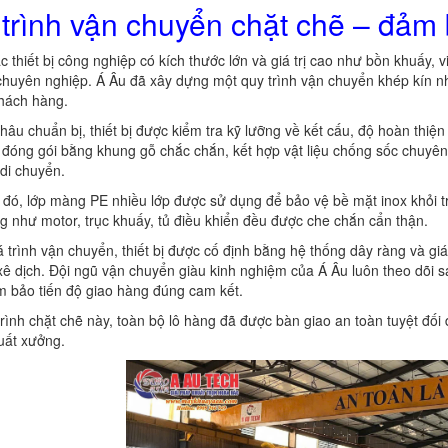
trình vận chuyển chặt chẽ – đảm 
ác thiết bị công nghiệp có kích thước lớn và giá trị cao như bồn khuấy,
chuyên nghiệp. Á Âu đã xây dựng một quy trình vận chuyển khép kín nhằ
khách hàng.
hâu chuẩn bị, thiết bị được kiểm tra kỹ lưỡng về kết cấu, độ hoàn th
 đóng gói bằng khung gỗ chắc chắn, kết hợp vật liệu chống sốc chuyên
 di chuyển.
đó, lớp màng PE nhiều lớp được sử dụng để bảo vệ bề mặt inox khỏi trầy
g như motor, trục khuấy, tủ điều khiển đều được che chắn cẩn thận.
 trình vận chuyển, thiết bị được cố định bằng hệ thống dây ràng và gi
xê dịch. Đội ngũ vận chuyển giàu kinh nghiệm của Á Âu luôn theo dõi sát
 bảo tiến độ giao hàng đúng cam kết.
rình chặt chẽ này, toàn bộ lô hàng đã được bàn giao an toàn tuyệt đối
uất xưởng.