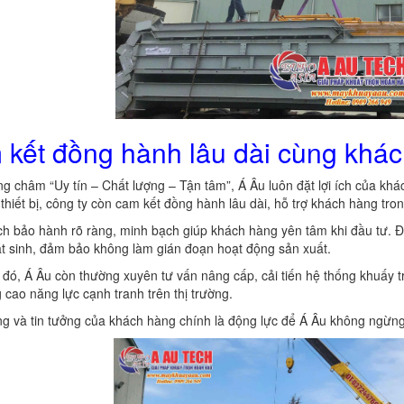
kết đồng hành lâu dài cùng khá
g châm “Uy tín – Chất lượng – Tận tâm”, Á Âu luôn đặt lợi ích của kh
thiết bị, công ty còn cam kết đồng hành lâu dài, hỗ trợ khách hàng tro
h bảo hành rõ ràng, minh bạch giúp khách hàng yên tâm khi đầu tư. Độ
t sinh, đảm bảo không làm gián đoạn hoạt động sản xuất.
đó, Á Âu còn thường xuyên tư vấn nâng cấp, cải tiến hệ thống khuấy 
 cao năng lực cạnh tranh trên thị trường.
ng và tin tưởng của khách hàng chính là động lực để Á Âu không ngừng 