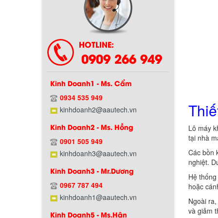
HOTLINE:
0909 266 949
Kinh Doanh1 - Ms. Cẩm
0934 535 949
Thiế
Chính sách bảo hành
kinhdoanh2@aautech.vn
Kinh Doanh2 - Ms. Hồng
Lô máy kh
tại nhà m
0901 505 949
Các bồn k
kinhdoanh3@aautech.vn
nghiệt. D
Kinh Doanh3 - Mr.Dương
Hệ thống 
0967 787 494
hoặc cánh
kinhdoanh1@aautech.vn
Ngoài ra,
và giảm t
Kinh Doanh5 - Ms.Hân