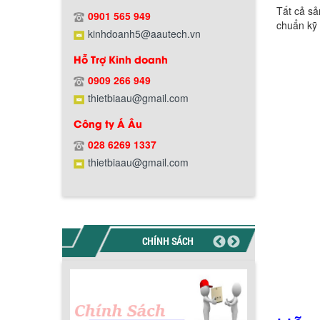
Chính sách giao hàng
Tất cả sả
0901 565 949
chuẩn kỹ 
kinhdoanh5@aautech.vn
Hỗ Trợ Kinh doanh
0909 266 949
thietbiaau@gmail.com
Công ty Á Âu
Hướng dẫn thanh toán mua hàng
028 6269 1337
thietbiaau@gmail.com
CHÍNH SÁCH
Chính sách đổi trả hàng