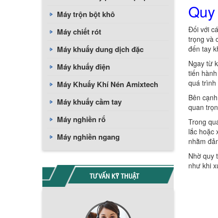
Quy 
Máy trộn bột khô
Đối với c
Máy chiết rót
trọng và 
Máy khuấy dung dịch đặc
đến tay 
Ngay từ k
Máy khuấy điện
tiến hành
quá trình
Máy Khuấy Khí Nén Amixtech
Bên cạnh 
Máy khuấy cầm tay
quan trọn
Máy nghiền rổ
Trong quá
lắc hoặc 
Máy nghiền ngang
nhằm đảm
Nhờ quy t
như khi x
TƯ VẤN KỸ THUẬT