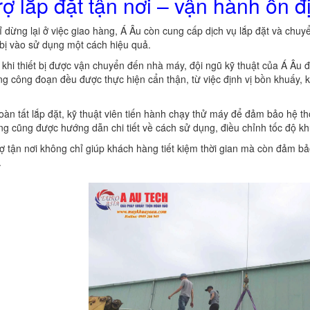
rợ lắp đặt tận nơi – vận hành ổn đ
 dừng lại ở việc giao hàng, Á Âu còn cung cấp dịch vụ lắp đặt và chu
 bị vào sử dụng một cách hiệu quả.
khi thiết bị được vận chuyển đến nhà máy, đội ngũ kỹ thuật của Á Âu đã
ng công đoạn đều được thực hiện cẩn thận, từ việc định vị bồn khuấy, k
oàn tất lắp đặt, kỹ thuật viên tiến hành chạy thử máy để đảm bảo hệ th
g cũng được hướng dẫn chi tiết về cách sử dụng, điều chỉnh tốc độ khuấy
rợ tận nơi không chỉ giúp khách hàng tiết kiệm thời gian mà còn đảm bả
.