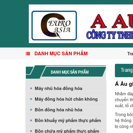
DANH MỤC SẢN PHẨM
Tr
Trang
DANH MỤC SẢN PHẨM
Á Âu g
Máy nhũ hóa đồng hóa
Nhằm đáp 
Máy đồng hóa hút chân không
chuyển t
xuất, tổ 
Bồn đồng hóa nhũ hóa
Trong bối
Bồn khuấy mỹ phẩm thực phẩm
hệ thống 
bị cũng n
Bồn chứa mỹ phẩm thực phẩm