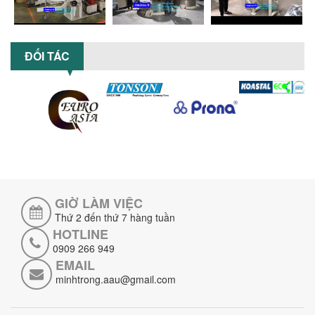
CÓ NÊN ĐẦU TƯ MÁY NGHIỀN DUNG MÔI
GIÁ RẺ CHO NGÀNH HÓA CHẤT?
Máy nghiền dung môi giá rẻ có thực sự
ĐỐI TÁC
phù hợp với ngành hóa chất? Bài viết
phân tích ưu, nhược điểm của máy...
5 LỢI ÍCH NỔI BẬT KHI SỬ DỤNG MÁY
KHUẤY SƠN DÙNG ĐIỆN TRONG SẢN XUẤT
Khám phá 5 lợi ích khi sử dụng máy
khuấy sơn dùng điện: nâng cao chất
lượng, tiết kiệm chi phí, tăng năng
suất,...
TỐI ƯU NĂNG SUẤT VÀ CHI PHÍ VỚI MÁY
GIỜ LÀM VIỆC
KHUẤY 3 TRỤC CÔNG SUẤT LỚN
Thứ 2 đến thứ 7 hàng tuần
Tối ưu năng suất và tiết kiệm chi phí
HOTLINE
hiệu quả với máy khuấy 3 trục công
suất lớn – giải pháp khuấy trộn...
0909 266 949
EMAIL
minhtrong.aau@gmail.com
NHỮNG LỖI THƯỜNG GẶP KHI VẬN HÀNH
MÁY KHUẤY SƠN NÂNG KHÍ VÀ CÁCH
KHẮC PHỤC