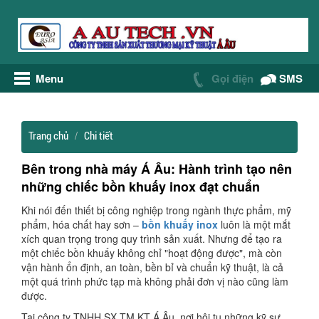
Menu
Gọi điện
SMS
Trang chủ
Chi tiết
Bên trong nhà máy Á Âu: Hành trình tạo nên
những chiếc bồn khuấy inox đạt chuẩn
Khi nói đến thiết bị công nghiệp trong ngành thực phẩm, mỹ
phẩm, hóa chất hay sơn –
bồn khuấy inox
luôn là một mắt
xích quan trọng trong quy trình sản xuất. Nhưng để tạo ra
một chiếc bồn khuấy không chỉ "hoạt động được", mà còn
vận hành ổn định, an toàn, bền bỉ và chuẩn kỹ thuật, là cả
một quá trình phức tạp mà không phải đơn vị nào cũng làm
được.
Tại công ty TNHH SX TM KT Á Âu, nơi hội tụ những kỹ sư