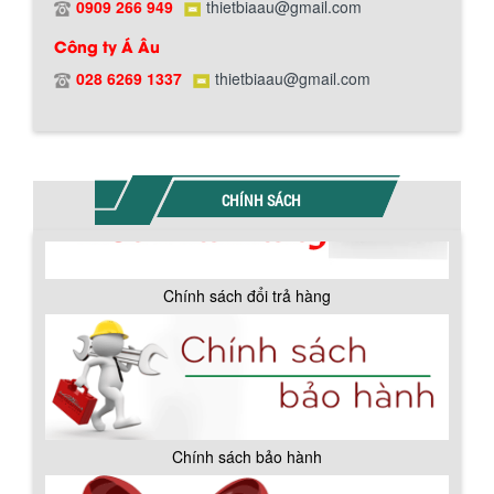
0909 266 949
thietbiaau@gmail.com
Công ty Á Âu
Hướng dẫn thanh toán mua hàng
028 6269 1337
thietbiaau@gmail.com
CHÍNH SÁCH
Chính sách đổi trả hàng
BỒN CHỨA GIẢI NHIỆT SƠN, MỰC IN
Bồn chứa giải nhiệt sơn, mực in có cấu
Chính sách bảo hành
tạo gồm 2 lớp inox và được dùng để
làm giảm nhiệt độ của nguyên...