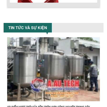
MÁY TRỘN BỘT KHÔ 500KG
Máy trộn bột khô 500kg được thiết kế
thân bồn nằm ngang, với cánh trộn bột
TIN TỨC VÀ SỰ KIỆN
xoay đảo thuận nghịch. Vật liệu...
MÁY TRỘN BỘT KHÔ 200KG
Máy trộn bột khô 200kg được gia công
sản xuất tại công ty Á Âu. Máy dùng
trộn các loại bột khô trong các ngành...
Chính sách giao hàng
VÌ SAO DOANH NGHIỆP NÊN CHỌN MÁY
NGHIỀN MÀU SƠN Á ÂU?
Khám phá lý do doanh nghiệp nên
chọn máy nghiền màu sơn Á Âu: hiệu
suất cao, kiểm soát nhiệt tốt, tiết kiệm
chi...
ƯU ĐÃI ĐẶC BIỆT: GIÁ MÁY KHUẤY SƠN
ƯU ĐIỂM VƯỢT TRỘI CỦA BỒN TRỘN SƠN CÔNG NGHIỆP TRONG DÂY