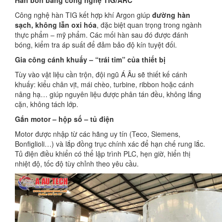
Hàn bồn bằng công nghệ TIG/ARC
Công nghệ hàn TIG kết hợp khí Argon giúp
đường hàn
sạch, không lẫn oxi hóa
, đặc biệt quan trọng trong ngành
thực phẩm – mỹ phẩm. Các mối hàn sau đó được đánh
bóng, kiểm tra áp suất để đảm bảo độ kín tuyệt đối.
Gia công cánh khuấy – “trái tim” của thiết bị
Tùy vào vật liệu cần trộn, đội ngũ Á Âu sẽ thiết kế cánh
khuấy: kiểu chân vịt, mái chèo, turbine, ribbon hoặc cánh
nâng hạ… giúp nguyên liệu được phân tán đều, không lắng
cặn, không tách lớp.
Gắn motor – hộp số – tủ điện
Motor được nhập từ các hãng uy tín (Teco, Siemens,
Bonfiglioli…) và lắp đồng trục chính xác để hạn chế rung lắc.
Tủ điện điều khiển có thể lập trình PLC, hẹn giờ, hiển thị
nhiệt độ, tốc độ tùy chỉnh theo yêu cầu.