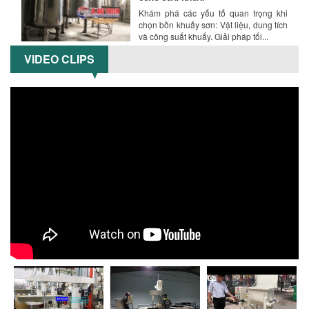
Khám phá các yếu tố quan trọng khi
chọn bồn khuấy sơn: Vật liệu, dung tích
và công suất khuấy. Giải pháp tối...
BỒN KHUẤY TRỘN CHẤT LỎNG CHO
VIDEO CLIPS
NGÀNH HÓA CHẤT: NHỮNG YẾU TỐ QUYẾT
ĐỊNH CHẤT LƯỢNG SẢN PHẨM CUỐI
CÙNG
Khám phá những yếu tố quan trọng
quyết định chất lượng sản phẩm khi sử
dụng bồn khuấy trộn chất lỏng trong...
TỐI ƯU CHI PHÍ ĐẦU TƯ NHỜ LỰA CHỌN
ĐÚNG DỤNG CỤ KHUẤY SƠN CHO DÂY
CHUYỀN SẢN XUẤT
Chọn đúng dụng cụ khuấy sơn giúp tối
ưu chi phí, nâng cao chất lượng sản
xuất. Tìm hiểu giải pháp từ Công...
XU HƯỚNG SỬ DỤNG MÁY KHUẤY SƠN
KHÍ NÉN TRONG NGÀNH SẢN XUẤT HIỆN
ĐẠI: AN TOÀN – TIẾT KIỆM – BỀN BỈ
Khám phá xu hướng máy khuấy sơn khí
nén – Giải pháp an toàn, tiết kiệm, bền
bỉ cho sản xuất sơn công nghiệp...