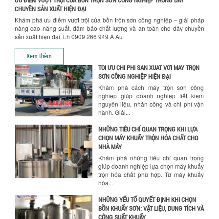
CÔNG NGHIỆP GIẢM SỐC
CHUYỀN SẢN XUẤT HIỆN ĐẠI
Ưu đãi đặc biệt: Giá máy khuấy sơn
Khám phá ưu điểm vượt trội của bồn trộn sơn công nghiệp – giải pháp
công nghiệp giảm sốc lên đến 20%.
nâng cao năng suất, đảm bảo chất lượng và an toàn cho dây chuyền
Tiết kiệm chi phí, nhận ngay máy
sản xuất hiện đại. Lh 0909 266 949 Á Âu
khuấy...
Hướng dẫn thanh toán mua hàng
Xem thêm
TỐI ƯU CHI PHÍ SẢN XUẤT VỚI MÁY TRỘN
SƠN CÔNG NGHIỆP HIỆN ĐẠI
Khám phá cách máy trộn sơn công
nghiệp giúp doanh nghiệp tiết kiệm
nguyên liệu, nhân công và chi phí vận
hành. Giải...
NHỮNG TIÊU CHÍ QUAN TRỌNG KHI LỰA
CHỌN MÁY KHUẤY TRỘN HÓA CHẤT CHO
NHÀ MÁY
Khám phá những tiêu chí quan trọng
giúp doanh nghiệp lựa chọn máy khuấy
trộn hóa chất phù hợp. Từ máy khuấy
hóa...
NHỮNG YẾU TỐ QUYẾT ĐỊNH KHI CHỌN
BỒN KHUẤY SƠN: VẬT LIỆU, DUNG TÍCH VÀ
CÔNG SUẤT KHUẤY