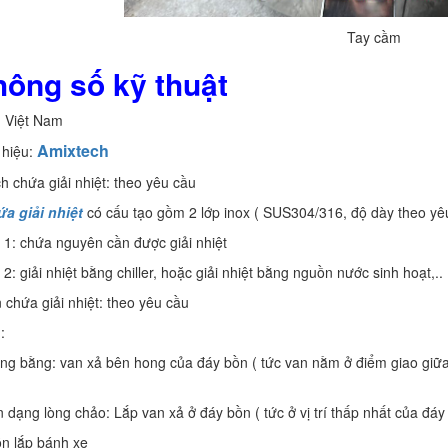
Tay cầm
hông số kỹ thuật
: Việt Nam
Amixtech
hiệu:
ch chứa giải nhiệt: theo yêu cầu
a giải nhiệt
có cấu tạo gồm 2 lớp inox ( SUS304/316, độ dày theo yê
 1: chứa nguyên cần được giải nhiệt
 2: giải nhiệt bằng chiller, hoặc giải nhiệt bằng nguồn nước sinh hoạt,..
 chứa giải nhiệt: theo yêu cầu
:
g bằng: van xả bên hong của đáy bồn ( tức van nằm ở điểm giao giữa
 dạng lòng chảo: Lắp van xả ở đáy bồn ( tức ở vị trí thấp nhất của đáy
n lắp bánh xe