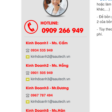
hoặc làm 
khác,…)
- Để bồn 
2 của bồ
HOTLINE:
0909 266 949
- Tùy the
phí.
Kinh Doanh1 - Ms. Cẩm
0934 535 949
Chính sách bảo hành
kinhdoanh2@aautech.vn
Kinh Doanh2 - Ms. Hồng
0901 505 949
kinhdoanh3@aautech.vn
Kinh Doanh3 - Mr.Dương
0967 787 494
kinhdoanh1@aautech.vn
Kinh Doanh5 - Ms.Hân