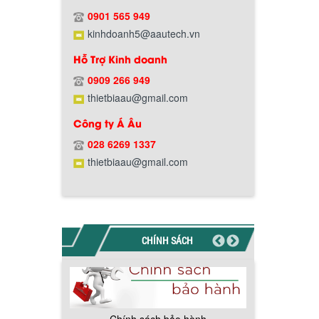
Chính sách giao hàng
0901 565 949
kinhdoanh5@aautech.vn
Hỗ Trợ Kinh doanh
0909 266 949
thietbiaau@gmail.com
Công ty Á Âu
Hướng dẫn thanh toán mua hàng
028 6269 1337
thietbiaau@gmail.com
CHÍNH SÁCH
Chính sách đổi trả hàng