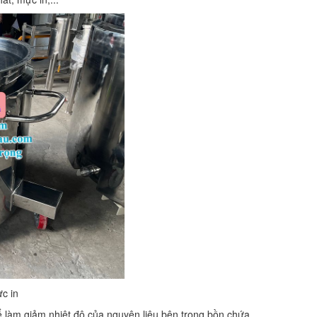
ực in
 làm giảm nhiệt độ của nguyên liệu bên trong bồn chứa,