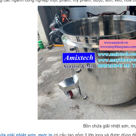
Bồn chứa giải nhiệt sơn, m
ứa giải nhiệt sơn, mực in
có cấu tạo gồm 2 lớp inox và được dùng để