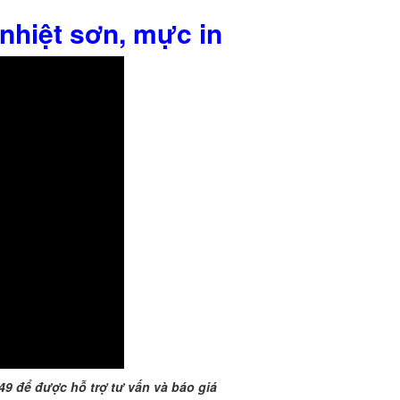
 nhiệt sơn, mực in
949 để được hỗ trợ tư vấn và báo giá