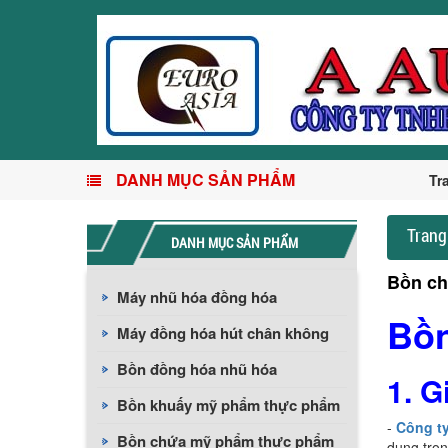
DANH MỤC SẢN PHẨM
Tr
Trang
DANH MỤC SẢN PHẨM
Bồn ch
Máy nhũ hóa đồng hóa
Bồn
Máy đồng hóa hút chân không
Bồn đồng hóa nhũ hóa
1. G
Bồn khuấy mỹ phẩm thực phẩm
-
Công t
Bồn chứa mỹ phẩm thực phẩm
dụng tron