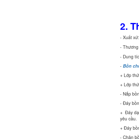
2. T
Chính sách đổi trả hàng
- Xuất xứ
- Thương 
- Dung tí
-
Bồn chứ
+ Lớp thứ
+ Lớp thứ
- Nắp bồn
- Đáy bồn
+ Đáy dạn
yêu cầu.
+ Đáy bồn
- Chân bồ