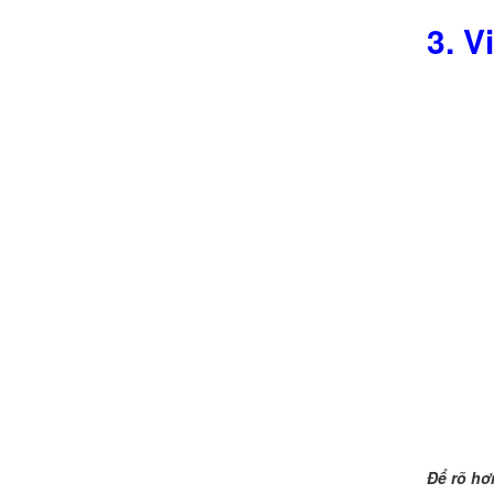
3. V
Để rõ hơ