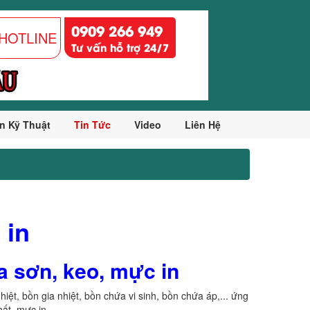
0909 266 949
HOTLINE
Tư vấn hỗ trợ 24/7
n Kỹ Thuật
Tin Tức
Video
Liên Hệ
 in
ứa sơn, keo, mực in
nhiệt, bồn gia nhiệt, bồn chứa vi sinh, bồn chứa áp,... ứng
t, mực in,...