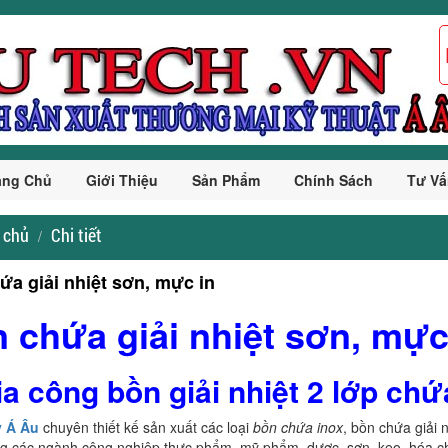
ang Chủ
Giới Thiệu
Sản Phẩm
Chính Sách
Tư Vấ
 chủ
Chi tiết
ứa giải nhiệt sơn, mực in
 chứa giải nhiệt sơn, mực
ia công bồn giải nhiệt 2 lớp ch
y Á Âu
chuyên thiết kế sản xuất các loại
bồn chứa inox
, bồn chứa giải 
g các ngành công nghiệp thực phẩm, mỹ phẩm, dược, sơn, keo, hóa chấ