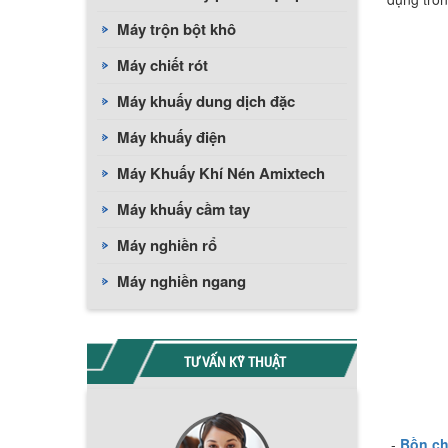
Máy trộn bột khô
Máy chiết rót
Máy khuấy dung dịch đặc
Máy khuấy điện
Máy Khuấy Khí Nén Amixtech
Máy khuấy cầm tay
Máy nghiền rổ
Máy nghiền ngang
TƯ VẤN KỸ THUẬT
-
Bồn ch