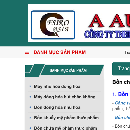
DANH MỤC SẢN PHẨM
Tr
Trang
DANH MỤC SẢN PHẨM
Bồn ch
Máy nhũ hóa đồng hóa
1. Bồn 
Máy đồng hóa hút chân không
-
Công t
Bồn đồng hóa nhũ hóa
phẩm, bồn
Bồn khuấy mỹ phẩm thực phẩm
-
Bồn chứ
- Bồn chứ
Bồn chứa mỹ phẩm thực phẩm