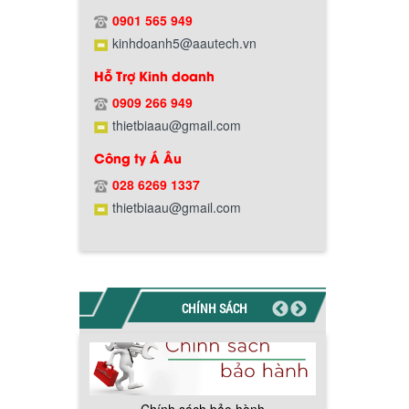
Hướng dẫn thanh toán mua hàng
0901 565 949
kinhdoanh5@aautech.vn
Hỗ Trợ Kinh doanh
0909 266 949
thietbiaau@gmail.com
Chính sách đổi trả hàng
Công ty Á Âu
028 6269 1337
thietbiaau@gmail.com
Chính sách bảo hành
CHÍNH SÁCH