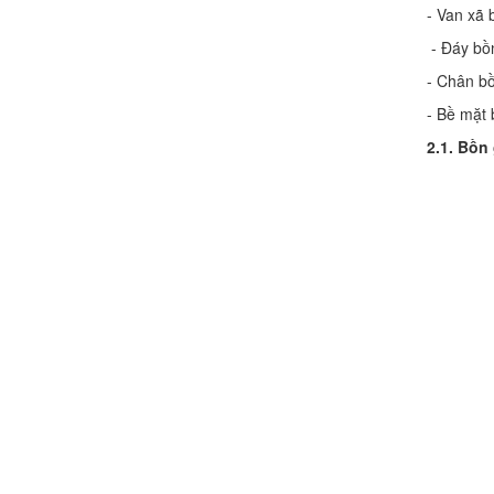
- Van xã 
- Đáy bồn
- Chân bồ
- Bề mặt 
2.1. Bồn