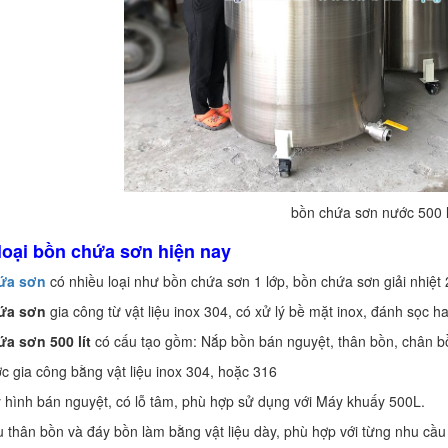
bồn chứa sơn nước 500 l
 loại bồn chứa sơn hiện nay
ứa sơn
có nhiều loại như bồn chứa sơn 1 lớp, bồn chứa sơn giải nhiệt 2
hứa sơn
gia công từ vật liệu inox 304, có xử lý bề mặt inox, đánh sọc hai
ứa sơn 500 lít
có cấu tạo gồm: Nắp bồn bán nguyệt, thân bồn, chân bồn
c gia công bằng vật liệu inox 304, hoặc 316
 hình bán nguyệt, có lỗ tâm, phù hợp sử dụng với Máy khuấy 500L.
ệu thân bồn và đáy bồn làm bằng vật liệu dày, phù hợp với từng nhu cầu