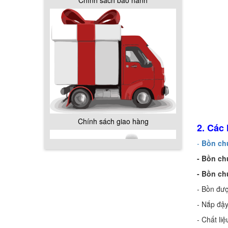
Chính sách giao hàng
Hướng dẫn thanh toán mua hàng
2. Các
-
Bồn ch
- Bồn c
- Bồn ch
- Bồn đượ
Chính sách đổi trả hàng
- Nắp đậy
- Chất li