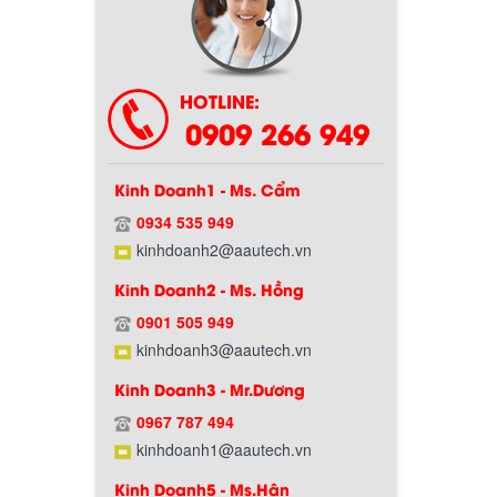
Chính sách bảo hành
HOTLINE:
0909 266 949
Kinh Doanh1 - Ms. Cẩm
0934 535 949
kinhdoanh2@aautech.vn
Kinh Doanh2 - Ms. Hồng
Chính sách giao hàng
0901 505 949
kinhdoanh3@aautech.vn
Kinh Doanh3 - Mr.Dương
0967 787 494
kinhdoanh1@aautech.vn
Kinh Doanh5 - Ms.Hân