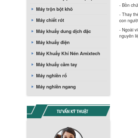
- Bồn chứ
Máy trộn bột khô
- Thay th
Máy chiết rót
con ngườ
- Ngoài v
Máy khuấy dung dịch đặc
nguyên li
Máy khuấy điện
Máy Khuấy Khí Nén Amixtech
Máy khuấy cầm tay
Máy nghiền rổ
Máy nghiền ngang
TƯ VẤN KỸ THUẬT