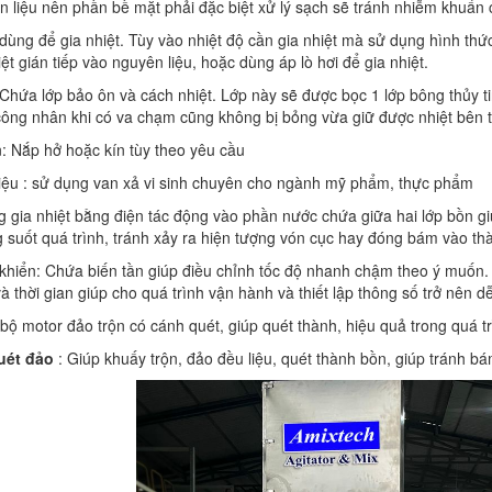
n liệu nên phần bề mặt phải đặc biệt xử lý sạch sẽ tránh nhiễm khuẩn
dùng để gia nhiệt. Tùy vào nhiệt độ cần gia nhiệt mà sử dụng hình thức
iệt gián tiếp vào nguyên liệu, hoặc dùng áp lò hơi để gia nhiệt.
Chứa lớp bảo ôn và cách nhiệt. Lớp này sẽ được bọc 1 lớp bông thủy t
ông nhân khi có va chạm cũng không bị bỏng vừa giữ được nhiệt bên t
: Nắp hở hoặc kín tùy theo yêu cầu
liệu : sử dụng van xả vi sinh chuyên cho ngành mỹ phẩm, thực phẩm
g gia nhiệt bằng điện tác động vào phần nước chứa giữa hai lớp bồn gi
ng suốt quá trình, tránh xảy ra hiện tượng vón cục hay đóng bám vào th
 khiển: Chứa biến tần giúp điều chỉnh tốc độ nhanh chậm theo ý muốn. 
và thời gian giúp cho quá trình vận hành và thiết lập thông số trở nên 
 bộ motor đảo trộn có cánh quét, giúp quét thành, hiệu quả trong quá t
uét đảo
: Giúp khuấy trộn, đảo đều liệu, quét thành bồn, giúp tránh bá