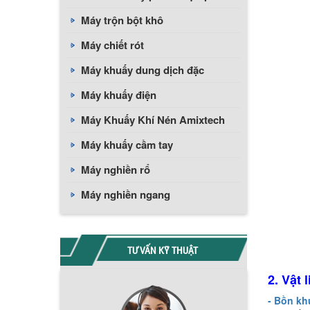
Máy trộn bột khô
Máy chiết rót
Máy khuấy dung dịch đặc
Máy khuấy điện
Máy Khuấy Khí Nén Amixtech
Máy khuấy cầm tay
Máy nghiền rổ
Máy nghiền ngang
TƯ VẤN KỸ THUẬT
2. Vật 
- Bồn kh