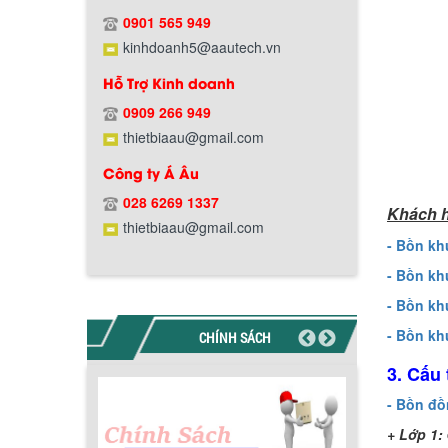
Chính sách giao hàng
0901 565 949
kinhdoanh5@aautech.vn
Hỗ Trợ Kinh doanh
0909 266 949
thietbiaau@gmail.com
Công ty Á Âu
Hướng dẫn thanh toán mua hàng
028 6269 1337
Khách h
thietbiaau@gmail.com
- Bồn kh
- Bồn kh
- Bồn kh
- Bồn kh
CHÍNH SÁCH
Chính sách đổi trả hàng
3. Cấu
- Bồn đồ
+ Lớp 1: