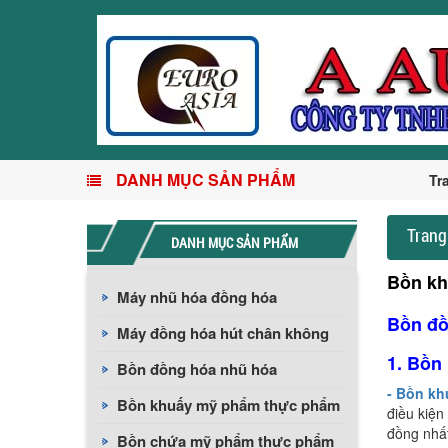
DANH MỤC SẢN PHẨM
Tr
Trang
DANH MỤC SẢN PHẨM
Bồn kh
Máy nhũ hóa đồng hóa
Bồn đồn
Máy đồng hóa hút chân không
1. Bồn
Bồn đồng hóa nhũ hóa
- Bồn k
Bồn khuấy mỹ phẩm thực phẩm
điều kiện
đồng nhất
Bồn chứa mỹ phẩm thực phẩm