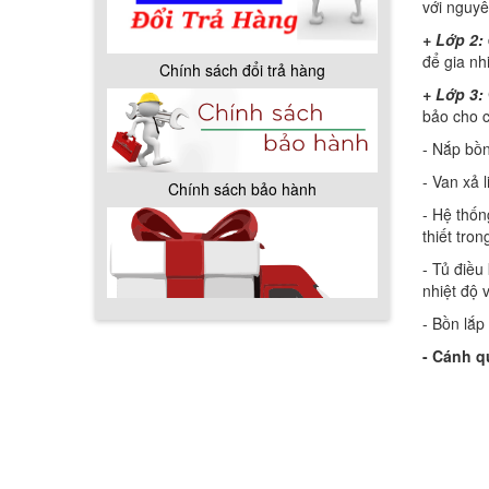
Chính sách bảo hành
với nguyê
+ Lớp 2:
để gia nh
+ Lớp 3:
bảo cho c
- Nắp bồn
- Van xả 
- Hệ thốn
thiết tro
Chính sách giao hàng
- Tủ điều
nhiệt độ 
- Bồn lắp
- Cánh q
Hướng dẫn thanh toán mua hàng