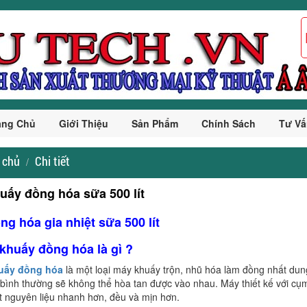
ang Chủ
Giới Thiệu
Sản Phẩm
Chính Sách
Tư Vấ
 chủ
Chi tiết
uấy đồng hóa sữa 500 lít
g hóa gia nhiệt sữa 500 lít
 khuấy đồng hóa là gì ?
huấy đồng hóa
là một loại máy khuấy trộn, nhũ hóa làm đồng nhất dung
 bình thường sẽ không thể hòa tan được vào nhau. Máy thiết kế với cụ
 nguyên liệu nhanh hơn, đều và mịn hơn.