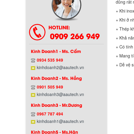
dũng rất 
+ Khi ino
+ Khi ở n
HOTLINE:
+ Thép kh
0909 266 949
+ Khả năn
+ Có tín
Kinh Doanh1 - Ms. Cẩm
+ Mang t
0934 535 949
+ Dễ vệ 
Chính sách bảo hành
kinhdoanh2@aautech.vn
Kinh Doanh2 - Ms. Hồng
0901 505 949
kinhdoanh3@aautech.vn
Kinh Doanh3 - Mr.Dương
0967 787 494
kinhdoanh1@aautech.vn
Kinh Doanh5 - Ms.Hân