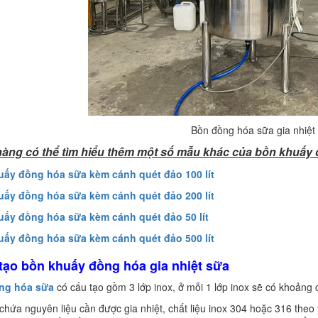
Bồn đồng hóa sữa gia nhiệt
àng có thể tìm hiểu thêm một số mẫu khác của bồn khuấy
uấy đồng hóa sữa kèm cánh quét đảo 100 lít
uấy đồng hóa sữa kèm cánh quét đảo 200 lít
uấy đồng hóa sữa kèm cánh quét đảo 50 lít
uấy đồng hóa sữa kèm cánh quét đảo 500 lít
 tạo bồn khuấy đồng hóa gia nhiệt sữa
ng hóa sữa
có cấu tạo gồm 3 lớp inox, ở mỗi 1 lớp inox sẽ có khoản
chứa nguyên liệu cần được gia nhiệt, chất liệu inox 304 hoặc 316 theo 