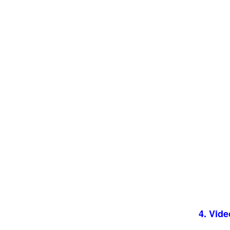
Chính sách đổi trả hàng
4. Vid