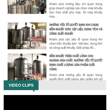
Khám phá những tiêu chí quan trọng
giúp doanh nghiệp lựa chọn máy khuấy
trộn hóa chất phù hợp. Từ máy khuấy
hóa...
NHỮNG YẾU TỐ QUYẾT ĐỊNH KHI CHỌN
BỒN KHUẤY SƠN: VẬT LIỆU, DUNG TÍCH VÀ
CÔNG SUẤT KHUẤY
Khám phá các yếu tố quan trọng khi
chọn bồn khuấy sơn: Vật liệu, dung tích
và công suất khuấy. Giải pháp tối...
BỒN KHUẤY TRỘN CHẤT LỎNG CHO
NGÀNH HÓA CHẤT: NHỮNG YẾU TỐ QUYẾT
ĐỊNH CHẤT LƯỢNG SẢN PHẨM CUỐI
CÙNG
Khám phá những yếu tố quan trọng
quyết định chất lượng sản phẩm khi sử
dụng bồn khuấy trộn chất lỏng trong...
VIDEO CLIPS
TỐI ƯU CHI PHÍ ĐẦU TƯ NHỜ LỰA CHỌN
ĐÚNG DỤNG CỤ KHUẤY SƠN CHO DÂY
CHUYỀN SẢN XUẤT
Chọn đúng dụng cụ khuấy sơn giúp tối
ưu chi phí, nâng cao chất lượng sản