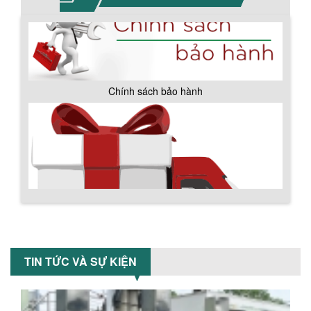
BỒN CHỨA GIẢI NHIỆT SƠN, MỰC IN
Bồn chứa giải nhiệt sơn, mực in có cấu
tạo gồm 2 lớp inox và được dùng để
làm giảm nhiệt độ của nguyên...
MÁY TRỘN BỘT KHÔ 500KG
Chính sách giao hàng
Máy trộn bột khô 500kg được thiết kế
thân bồn nằm ngang, với cánh trộn bột
xoay đảo thuận nghịch. Vật liệu...
MÁY TRỘN BỘT KHÔ 200KG
Máy trộn bột khô 200kg được gia công
TIN TỨC VÀ SỰ KIỆN
sản xuất tại công ty Á Âu. Máy dùng
trộn các loại bột khô trong các ngành...