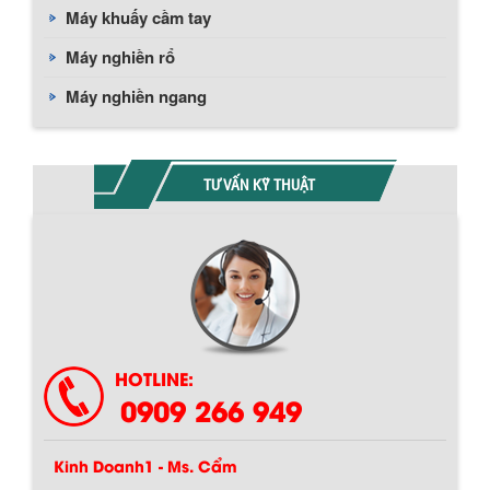
Máy khuấy cầm tay
Máy nghiền rổ
Máy nghiền ngang
TƯ VẤN KỸ THUẬT
HOTLINE:
0909 266 949
Kinh Doanh1 - Ms. Cẩm
Hướng dẫn thanh toán mua hàng