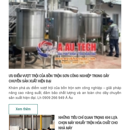
VÌ SAO DOANH NGHIỆP NÊN CHỌN MÁY
NGHIỀN MÀU SƠN Á ÂU?
Khám phá lý do doanh nghiệp nên
chọn máy nghiền màu sơn Á Âu: hiệu
suất cao, kiểm soát nhiệt tốt, tiết kiệm
chi...
ƯU ĐÃI ĐẶC BIỆT: GIÁ MÁY KHUẤY SƠN
CÔNG NGHIỆP GIẢM SỐC
Ưu đãi đặc biệt: Giá máy khuấy sơn
công nghiệp giảm sốc lên đến 20%.
Tiết kiệm chi phí, nhận ngay máy
khuấy...
ƯU ĐIỂM VƯỢT TRỘI CỦA BỒN TRỘN SƠN CÔNG NGHIỆP TRONG DÂY
TỐI ƯU CHI PHÍ SẢN XUẤT VỚI MÁY TRỘN
CHUYỀN SẢN XUẤT HIỆN ĐẠI
SƠN CÔNG NGHIỆP HIỆN ĐẠI
Khám phá ưu điểm vượt trội của bồn trộn sơn công nghiệp – giải pháp
Khám phá cách máy trộn sơn công
nâng cao năng suất, đảm bảo chất lượng và an toàn cho dây chuyền
nghiệp giúp doanh nghiệp tiết kiệm
sản xuất hiện đại. Lh 0909 266 949 Á Âu
nguyên liệu, nhân công và chi phí vận
hành. Giải...
Xem thêm
NHỮNG TIÊU CHÍ QUAN TRỌNG KHI LỰA
CHỌN MÁY KHUẤY TRỘN HÓA CHẤT CHO
NHÀ MÁY