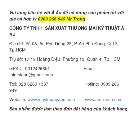
Vui lòng liên hệ với Á Âu để có dòng sản phẩm tốt với
giá cả hợp lý
0909 266 949 Mr Trọng
CÔNG TY TNHH SẢN XUẤT THƯƠNG MẠI KỸ THUẬT Á
ÂU
Địa chỉ: Số 03, An Phú Đông 25, P. An Phú Đông, Q.12,
Tp.HCM
Trụ sở: 17-19 Hoàng Diệu, Phường 13, Quận 4, Tp.HCM
GPKD : 0312426851 Email:
thietbiaau@gmail.com
Tell: 028 6269 1337 Hotline: 0909 266
949
Website:
www.maykhuayaau.com
www.amixtech.com
Sản phẩm được làm theo đơn đặt hàng của khách hàng.
Để biết thêm thông tin về chi tiết sản phẩm xin vui lòng
liên hệ nhân viên kinh doanh Á Âu để được tư vấn
Ms.
Cẩm
0
934 535 949
,
Gmail: kinhdoanh.aau
2
@gmail.com