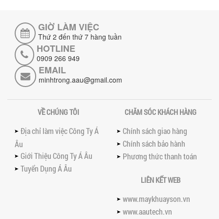
Tối ưu năng suất và tiết kiệm chi phí
hiệu quả với máy khuấy 3 trục công
GIỜ LÀM VIỆC
suất lớn – giải pháp khuấy trộn...
Thứ 2 đến thứ 7 hàng tuần
HOTLINE
NHỮNG LỖI THƯỜNG GẶP KHI VẬN HÀNH
0909 266 949
MÁY KHUẤY SƠN NÂNG KHÍ VÀ CÁCH
KHẮC PHỤC
EMAIL
Tổng hợp lỗi thường gặp khi vận hành
minhtrong.aau@gmail.com
máy khuấy sơn nâng khí 200 lít và cách
khắc phục hiệu quả giúp doanh
nghiệp...
VỀ CHÚNG TÔI
CHĂM SÓC KHÁCH HÀNG
MÁY NGHIỀN HỮU CƠ LỎNG: GIẢI PHÁP
TỐI ƯU VỚI CÔNG NGHỆ MÁY NGHIỀN
Địa chỉ làm việc Công Ty Á
Chính sách giao hàng
NGANG CÁNH NGHIỀN CERAMIC
Chính sách bảo hành
Âu
Máy nghiền hữu cơ lỏng sử dụng công
Giới Thiệu Công Ty Á Âu
Phương thức thanh toán
nghệ máy nghiền ngang cánh nghiền
ceramic giúp nâng cao độ mịn, hiệu
Tuyển Dụng Á Âu
suất...
LIÊN KẾT WEB
ĐẦU TƯ MÁY TRỘN PHÂN BÓN NẰM
www.maykhuayson.vn
NGANG: LỢI ÍCH LÂU DÀI CHO DOANH
NGHIỆP SẢN XUẤT NÔNG NGHIỆP
www.aautech.vn