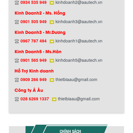
0934 535 949
kinhdoanh2@aautech.vn
Kinh Doanh2 - Ms. Hồng
0901 505 949
kinhdoanh3@aautech.vn
Kinh Doanh3 - Mr.Dương
0967 787 494
kinhdoanh1@aautech.vn
Kinh Doanh5 - Ms.Hân
Chính sách đổi trả hàng
0901 565 949
kinhdoanh5@aautech.vn
Hỗ Trợ Kinh doanh
0909 266 949
thietbiaau@gmail.com
Công ty Á Âu
028 6269 1337
thietbiaau@gmail.com
Chính sách bảo hành
CHÍNH SÁCH