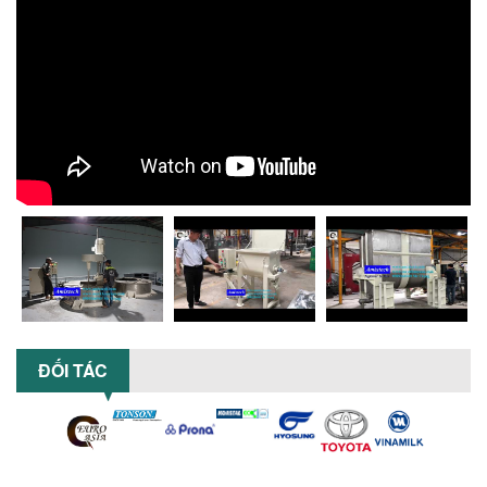
xuất. Tìm hiểu giải pháp từ Công...
XU HƯỚNG SỬ DỤNG MÁY KHUẤY SƠN
KHÍ NÉN TRONG NGÀNH SẢN XUẤT HIỆN
ĐẠI: AN TOÀN – TIẾT KIỆM – BỀN BỈ
Khám phá xu hướng máy khuấy sơn khí
nén – Giải pháp an toàn, tiết kiệm, bền
bỉ cho sản xuất sơn công nghiệp...
CÓ NÊN ĐẦU TƯ MÁY NGHIỀN DUNG MÔI
GIÁ RẺ CHO NGÀNH HÓA CHẤT?
Máy nghiền dung môi giá rẻ có thực sự
phù hợp với ngành hóa chất? Bài viết
phân tích ưu, nhược điểm của máy...
5 LỢI ÍCH NỔI BẬT KHI SỬ DỤNG MÁY
KHUẤY SƠN DÙNG ĐIỆN TRONG SẢN XUẤT
ĐỐI TÁC
Khám phá 5 lợi ích khi sử dụng máy
khuấy sơn dùng điện: nâng cao chất
lượng, tiết kiệm chi phí, tăng năng
suất,...
TỐI ƯU NĂNG SUẤT VÀ CHI PHÍ VỚI MÁY
KHUẤY 3 TRỤC CÔNG SUẤT LỚN