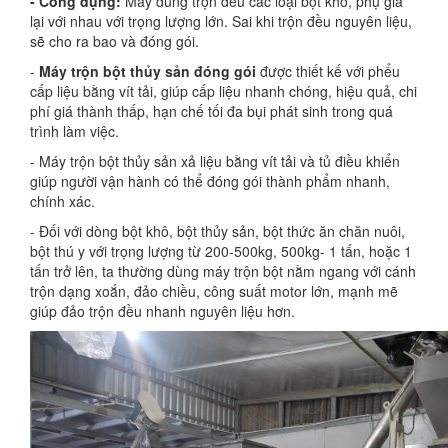
- Công dụng:
Máy dùng trộn đều các loại bột khô, phụ gia
lại với nhau với trọng lượng lớn. Sai khi trộn đều nguyên liệu,
sẽ cho ra bao và đóng gói.
-
Máy trộn bột thủy sản đóng gói
được thiết kế với phểu
cấp liệu bằng vít tải, giúp cấp liệu nhanh chóng, hiệu quả, chi
phí giá thành thấp, hạn chế tối đa bụi phát sinh trong quá
trình làm việc.
- Máy trộn bột thủy sản xả liệu bằng vít tải và tủ điều khiển
giúp người vận hành có thể đóng gói thành phẩm nhanh,
chính xác.
- Đối với dòng bột khô, bột thủy sản, bột thức ăn chăn nuôi,
bột thú y với trọng lượng từ 200-500kg, 500kg- 1 tấn, hoặc 1
tấn trở lên, ta thường dùng máy trộn bột nằm ngang với cánh
trộn dạng xoắn, đảo chiều, công suất motor lớn, mạnh mẽ
giúp đảo trộn đều nhanh nguyên liệu hơn.