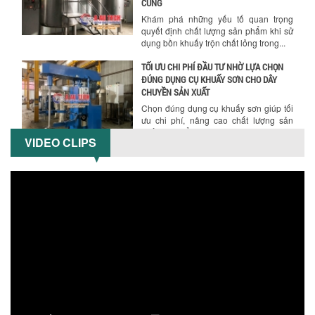
Chính sách giao hàng
CÙNG
Khám phá những yếu tố quan trọng
quyết định chất lượng sản phẩm khi sử
dụng bồn khuấy trộn chất lỏng trong...
TỐI ƯU CHI PHÍ ĐẦU TƯ NHỜ LỰA CHỌN
ĐÚNG DỤNG CỤ KHUẤY SƠN CHO DÂY
CHUYỀN SẢN XUẤT
Chọn đúng dụng cụ khuấy sơn giúp tối
ưu chi phí, nâng cao chất lượng sản
xuất. Tìm hiểu giải pháp từ Công...
VIDEO CLIPS
XU HƯỚNG SỬ DỤNG MÁY KHUẤY SƠN
KHÍ NÉN TRONG NGÀNH SẢN XUẤT HIỆN
Hướng dẫn thanh toán mua hàng
ĐẠI: AN TOÀN – TIẾT KIỆM – BỀN BỈ
Khám phá xu hướng máy khuấy sơn khí
nén – Giải pháp an toàn, tiết kiệm, bền
bỉ cho sản xuất sơn công nghiệp...
CÓ NÊN ĐẦU TƯ MÁY NGHIỀN DUNG MÔI
GIÁ RẺ CHO NGÀNH HÓA CHẤT?
Máy nghiền dung môi giá rẻ có thực sự
phù hợp với ngành hóa chất? Bài viết
phân tích ưu, nhược điểm của máy...