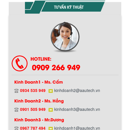
TƯ VẤN KỸ THUẬT
HOTLINE:
0909 266 949
Kinh Doanh1 - Ms. Cẩm
0934 535 949
kinhdoanh2@aautech.vn
Kinh Doanh2 - Ms. Hồng
0901 505 949
kinhdoanh3@aautech.vn
Kinh Doanh3 - Mr.Dương
0967 787 494
kinhdoanh1@aautech.vn