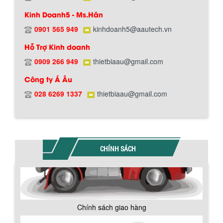
Kinh Doanh5 - Ms.Hân
0901 565 949
kinhdoanh5@aautech.vn
Hỗ Trợ Kinh doanh
0909 266 949
thietbiaau@gmail.com
Công ty Á Âu
028 6269 1337
thietbiaau@gmail.com
BỒN CHỨA GIẢI NHIỆT SƠN, MỰC IN
Bồn chứa giải nhiệt sơn, mực in có cấu
CHÍNH SÁCH
tạo gồm 2 lớp inox và được dùng để
làm giảm nhiệt độ của nguyên...
MÁY TRỘN BỘT KHÔ 500KG
Chính sách giao hàng
Máy trộn bột khô 500kg được thiết kế
thân bồn nằm ngang, với cánh trộn bột