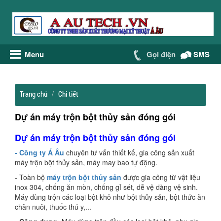
Menu
Gọi điện
SMS
Trang chủ
Chi tiết
Dự án máy trộn bột thủy sản đóng gói
Dự án máy trộn bột thủy sản đóng gói
- Công ty Á Âu
chuyên tư vấn thiết kế, gia công sản xuất
máy trộn bột thủy sản, máy may bao tự động.
- Toàn bộ
máy trộn bột thủy sản
được gia công từ vật liệu
inox 304, chống ăn mòn, chống gỉ sét, dễ vệ dàng vệ sinh.
Máy dùng trộn các loại bột khô như bột thủy sản, bột thức ăn
chăn nuôi, thuốc thú y,...