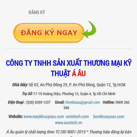
khô công nghiệp và máy trộn bột gia
đình về hiệu quả, năng suất và...
ĐĂNG KÝ
SO SÁNH MÁY KHUẤY PHÒNG NỔ VỚI MÁY
KHUẤY THƯỜNG: KHÁC BIỆT VÀ GIÁ TRỊ
MANG LẠI
So sánh máy khuấy phòng nổ và máy
khuấy thường chi tiết: sự khác biệt về an
toàn, giá trị mang lại, ứng dụng...
TAY KẸP THÙNG TRÊN MÁY KHUẤY SƠN
30HP: TĂNG ĐỘ ỔN ĐỊNH VÀ AN TOÀN KHI
CÔNG TY TNHH SẢN XUẤT THƯƠNG MẠI KỸ
VẬN HÀNH
THUẬT
Á ÂU
Tay kẹp thùng trên máy khuấy sơn
30HP giúp giữ ổn định thùng chứa, đảm
bảo an toàn khi vận hành và nâng cao
Nhà Máy
:
Số 03, An Phú Đông 25, P. An Phú Đông, Quận 12, Tp.HCM
chất...
Trụ Sở
:17-19 Hoàng Diệu, Phường 13, Quận 4, Tp Hồ Chí Minh
BỒN KHUẤY SÀN THAO TÁC – GIẢI PHÁP
Điện thoại
: (028) 6269 1337
Email:
thietbiaau@gmail.com
Hotline:
0909 266
TOÀN DIỆN CHO SẢN XUẤT THỰC PHẨM,
949
MỸ PHẨM VÀ HÓA CHẤT
Website:
www.maykhuayaau.com
amixtech.com
bonkhuayaau.com
Khám phá thiết kế bồn khuấy sàn thao
tác inox an toàn, tiện lợi, phù hợp sản
www.
aautech.vn
xuất thực phẩm, mỹ phẩm, hóa chất....
Á Âu quản lý chất lượng theo TC ISO 9001-2015 *
Thương hiệu đăng ký bản