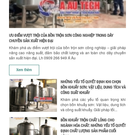
TỐI ƯU CHI PHÍ SẢN XUẤT VỚI MÁY TRỘN
SƠN CÔNG NGHIỆP HIỆN ĐẠI
Khám phá cách máy trộn sơn công
nghiệp giúp doanh nghiệp tiết kiệm
nguyên liệu, nhân công và chi phí vận
hành. Giải...
Chính sách bảo hành
ƯU ĐIỂM VƯỢT TRỘI CỦA BỒN TRỘN SƠN CÔNG NGHIỆP TRONG DÂY
NHỮNG TIÊU CHÍ QUAN TRỌNG KHI LỰA
CHUYỀN SẢN XUẤT HIỆN ĐẠI
CHỌN MÁY KHUẤY TRỘN HÓA CHẤT CHO
Khám phá ưu điểm vượt trội của bồn trộn sơn công nghiệp – giải pháp
NHÀ MÁY
nâng cao năng suất, đảm bảo chất lượng và an toàn cho dây chuyền
Khám phá những tiêu chí quan trọng
sản xuất hiện đại. Lh 0909 266 949 Á Âu
giúp doanh nghiệp lựa chọn máy khuấy
trộn hóa chất phù hợp. Từ máy khuấy
Xem thêm
hóa...
NHỮNG YẾU TỐ QUYẾT ĐỊNH KHI CHỌN
BỒN KHUẤY SƠN: VẬT LIỆU, DUNG TÍCH VÀ
CÔNG SUẤT KHUẤY
Khám phá các yếu tố quan trọng khi
chọn bồn khuấy sơn: Vật liệu, dung tích
và công suất khuấy. Giải pháp tối...
BỒN KHUẤY TRỘN CHẤT LỎNG CHO
NGÀNH HÓA CHẤT: NHỮNG YẾU TỐ QUYẾT
ĐỊNH CHẤT LƯỢNG SẢN PHẨM CUỐI