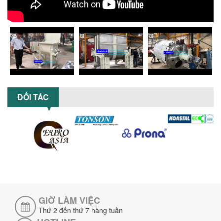
5 LỢI ÍCH NỔI BẬT KHI SỬ DỤNG MÁY
KHUẤY SƠN DÙNG ĐIỆN TRONG SẢN XUẤT
Khám phá 5 lợi ích khi sử dụng máy
khuấy sơn dùng điện: nâng cao chất
lượng, tiết kiệm chi phí, tăng năng
suất,...
TỐI ƯU NĂNG SUẤT VÀ CHI PHÍ VỚI MÁY
KHUẤY 3 TRỤC CÔNG SUẤT LỚN
ĐỐI TÁC
Tối ưu năng suất và tiết kiệm chi phí
hiệu quả với máy khuấy 3 trục công
suất lớn – giải pháp khuấy trộn...
NHỮNG LỖI THƯỜNG GẶP KHI VẬN HÀNH
MÁY KHUẤY SƠN NÂNG KHÍ VÀ CÁCH
KHẮC PHỤC
Tổng hợp lỗi thường gặp khi vận hành
máy khuấy sơn nâng khí 200 lít và cách
khắc phục hiệu quả giúp doanh
nghiệp...
GIỜ LÀM VIỆC
MÁY NGHIỀN HỮU CƠ LỎNG: GIẢI PHÁP
Thứ 2 đến thứ 7 hàng tuần
TỐI ƯU VỚI CÔNG NGHỆ MÁY NGHIỀN