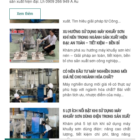
sản xuất hiện đại. Lh 0909 266 949 Á Âu
ĐẠI: AN TOÀN – TIẾT KIỆM – BỀN BỈ
Khám phá xu hướng máy khuấy sơn khí
Xem thêm
nén – Giải pháp an toàn, tiết kiệm, bền
bỉ cho sản xuất sơn công nghiệp...
CÓ NÊN ĐẦU TƯ MÁY NGHIỀN DUNG MÔI
GIÁ RẺ CHO NGÀNH HÓA CHẤT?
Máy nghiền dung môi giá rẻ có thực sự
phù hợp với ngành hóa chất? Bài viết
phân tích ưu, nhược điểm của máy...
5 LỢI ÍCH NỔI BẬT KHI SỬ DỤNG MÁY
KHUẤY SƠN DÙNG ĐIỆN TRONG SẢN XUẤT
Chính sách giao hàng
Khám phá 5 lợi ích khi sử dụng máy
khuấy sơn dùng điện: nâng cao chất
lượng, tiết kiệm chi phí, tăng năng
suất,...
TỐI ƯU NĂNG SUẤT VÀ CHI PHÍ VỚI MÁY
KHUẤY 3 TRỤC CÔNG SUẤT LỚN
Tối ưu năng suất và tiết kiệm chi phí
hiệu quả với máy khuấy 3 trục công
suất lớn – giải pháp khuấy trộn...