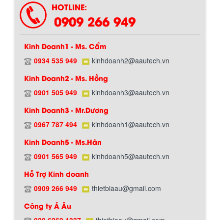
HOTLINE:
BỒN CHỨA GIẢI NHIỆT SƠN, MỰC IN
0909 266 949
Bồn chứa giải nhiệt sơn, mực in có cấu
tạo gồm 2 lớp inox và được dùng để
làm giảm nhiệt độ của nguyên...
Kinh Doanh1 - Ms. Cẩm
0934 535 949
kinhdoanh2@aautech.vn
MÁY TRỘN BỘT KHÔ 500KG
Kinh Doanh2 - Ms. Hồng
Máy trộn bột khô 500kg được thiết kế
thân bồn nằm ngang, với cánh trộn bột
0901 505 949
kinhdoanh3@aautech.vn
xoay đảo thuận nghịch. Vật liệu...
Kinh Doanh3 - Mr.Dương
0967 787 494
kinhdoanh1@aautech.vn
MÁY TRỘN BỘT KHÔ 200KG
Kinh Doanh5 - Ms.Hân
Máy trộn bột khô 200kg được gia công
sản xuất tại công ty Á Âu. Máy dùng
0901 565 949
kinhdoanh5@aautech.vn
trộn các loại bột khô trong các ngành...
Hỗ Trợ Kinh doanh
0909 266 949
thietbiaau@gmail.com
VÌ SAO DOANH NGHIỆP NÊN CHỌN MÁY
NGHIỀN MÀU SƠN Á ÂU?
Công ty Á Âu
Khám phá lý do doanh nghiệp nên