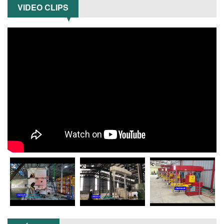
VIDEO CLIPS
NHỮNG LỖI THƯỜNG GẶP KHI VẬN HÀNH
MÁY KHUẤY SƠN NÂNG KHÍ VÀ CÁCH
Hướng dẫn thanh toán mua hàng
KHẮC PHỤC
Tổng hợp lỗi thường gặp khi vận hành
máy khuấy sơn nâng khí 200 lít và cách
khắc phục hiệu quả giúp doanh
nghiệp...
MÁY NGHIỀN HỮU CƠ LỎNG: GIẢI PHÁP
TỐI ƯU VỚI CÔNG NGHỆ MÁY NGHIỀN
NGANG CÁNH NGHIỀN CERAMIC
Máy nghiền hữu cơ lỏng sử dụng công
nghệ máy nghiền ngang cánh nghiền
ceramic giúp nâng cao độ mịn, hiệu
suất...
ĐẦU TƯ MÁY TRỘN PHÂN BÓN NẰM
NGANG: LỢI ÍCH LÂU DÀI CHO DOANH
NGHIỆP SẢN XUẤT NÔNG NGHIỆP
Tìm hiểu lợi ích khi đầu tư máy trộn
phân bón nằm ngang: nâng cao hiệu
suất trộn, tiết kiệm chi phí, đảm bảo...
NHỮNG LƯU Ý KHI LẮP ĐẶT VÀ VẬN