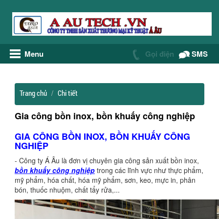
Menu
Gọi điện
SMS
Trang chủ
Chi tiết
Gia công bồn inox, bồn khuấy công nghiệp
GIA CÔNG BỒN INOX, BỒN KHUẤY CÔNG
NGHIỆP
- Công ty Á Âu là đơn vị chuyên gia công sản xuất bồn inox,
bồn khuấy công nghiệp
trong các lĩnh vực như thực phẩm,
mỹ phẩm, hóa chất, hóa mỹ phẩm, sơn, keo, mực in, phân
bón, thuốc nhuộm, chất tẩy rửa,...