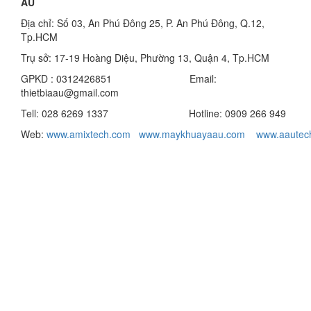
ÂU
Địa chỉ: Số 03, An Phú Đông 25, P. An Phú Đông, Q.12,
Tp.HCM
Trụ sở: 17-19 Hoàng Diệu, Phường 13, Quận 4, Tp.HCM
GPKD : 0312426851 Email:
thietbiaau@gmail.com
Tell: 028 6269 1337 Hotline: 0909 266 949
Web:
www.amixtech.com
www.maykhuayaau.com
www.
aautec
Mọi chi tiết khách hàng vui lòng liên hệ Mr Trọng 0909
266 949
Công Ty TNHH Thương Mại Kỹ Thuật Á Âu
Địa chỉ: Số 816/63, Quốc Lộ 1A, KP.5, P. Thạnh Xuân, Q.12,
Tp. Hồ Chí Minh
( MT Quốc lộ 1A, Cách bến xe Ngã Tư Ga 700 mét )
Hotline : 0909 266 949 Mr Trọng
Tell-Fax: 0286269 1337
Email: minhtrong.aau@gmail.com