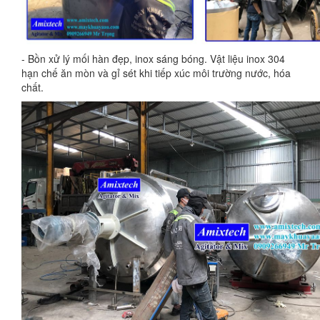
- Bồn xử lý mối hàn đẹp, inox sáng bóng. Vật liệu inox 304
hạn chế ăn mòn và gỉ sét khi tiếp xúc môi trường nước, hóa
chất.