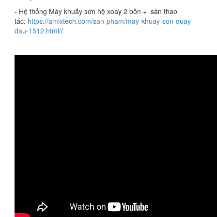
- Hệ thống Máy khuấy sơn hệ xoay 2 bồn + sàn thao
tác:
https://amixtech.com/san-pham/may-khuay-son-quay-
dau-1512.html/
/