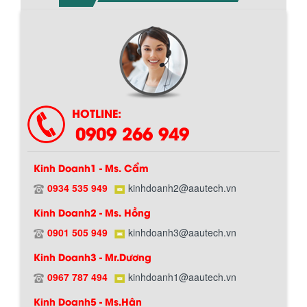
Chính sách giao hàng
HOTLINE:
0909 266 949
Kinh Doanh1 - Ms. Cẩm
0934 535 949
kinhdoanh2@aautech.vn
Kinh Doanh2 - Ms. Hồng
0901 505 949
kinhdoanh3@aautech.vn
Hướng dẫn thanh toán mua hàng
Kinh Doanh3 - Mr.Dương
0967 787 494
kinhdoanh1@aautech.vn
Kinh Doanh5 - Ms.Hân