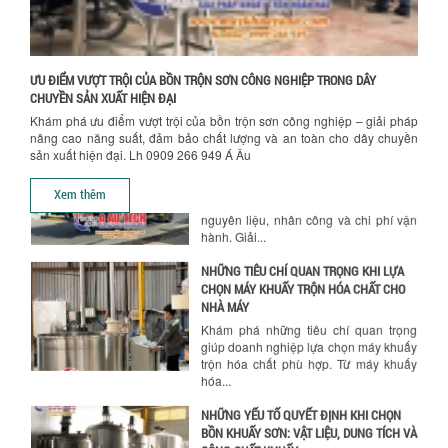
Ưu đãi đặc biệt: Giá máy khuấy sơn
công nghiệp giảm sốc lên đến 20%.
Tiết kiệm chi phí, nhận ngay máy
khuấy...
ƯU ĐIỂM VƯỢT TRỘI CỦA BỒN TRỘN SƠN CÔNG NGHIỆP TRONG DÂY
TỐI ƯU CHI PHÍ SẢN XUẤT VỚI MÁY TRỘN
CHUYỀN SẢN XUẤT HIỆN ĐẠI
SƠN CÔNG NGHIỆP HIỆN ĐẠI
Khám phá ưu điểm vượt trội của bồn trộn sơn công nghiệp – giải pháp
Khám phá cách máy trộn sơn công
nâng cao năng suất, đảm bảo chất lượng và an toàn cho dây chuyền
nghiệp giúp doanh nghiệp tiết kiệm
sản xuất hiện đại. Lh 0909 266 949 Á Âu
nguyên liệu, nhân công và chi phí vận
hành. Giải...
Xem thêm
NHỮNG TIÊU CHÍ QUAN TRỌNG KHI LỰA
CHỌN MÁY KHUẤY TRỘN HÓA CHẤT CHO
NHÀ MÁY
Khám phá những tiêu chí quan trọng
giúp doanh nghiệp lựa chọn máy khuấy
trộn hóa chất phù hợp. Từ máy khuấy
hóa...
NHỮNG YẾU TỐ QUYẾT ĐỊNH KHI CHỌN
BỒN KHUẤY SƠN: VẬT LIỆU, DUNG TÍCH VÀ
CÔNG SUẤT KHUẤY
Khám phá các yếu tố quan trọng khi
chọn bồn khuấy sơn: Vật liệu, dung tích