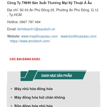
Công Ty TNHH Sản Xuất Thương Mại Kỹ Thuật Á Âu
Địa chỉ: Số 03 An Phú Đông 25, Phường An Phú Đông, Q.12
, Tp.HCM
Hotline: 0967 787 494
Email:
kinhdoanh1@aautech.vn
Website:
www.maykhuayaau.com
www.bonkhuayaau.com
https://www.amixtech.com/
CÁC BÀI ĐĂNG KHÁC
DANH MỤC SẢN PHẨM
Máy nhũ hóa đồng hóa
Máy đồng hóa hút chân không
Bồn đồng hóa nhũ hóa