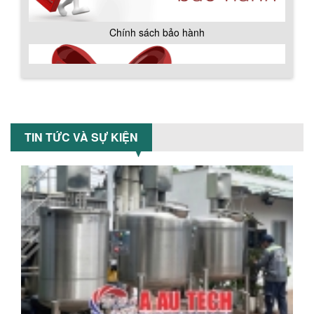
MÁY TRỘN BỘT KHÔ 500KG
Máy trộn bột khô 500kg được thiết kế
thân bồn nằm ngang, với cánh trộn bột
xoay đảo thuận nghịch. Vật liệu...
Chính sách giao hàng
MÁY TRỘN BỘT KHÔ 200KG
Máy trộn bột khô 200kg được gia công
TIN TỨC VÀ SỰ KIỆN
sản xuất tại công ty Á Âu. Máy dùng
trộn các loại bột khô trong các ngành...
VÌ SAO DOANH NGHIỆP NÊN CHỌN MÁY
NGHIỀN MÀU SƠN Á ÂU?
Khám phá lý do doanh nghiệp nên
chọn máy nghiền màu sơn Á Âu: hiệu
suất cao, kiểm soát nhiệt tốt, tiết kiệm
chi...
Hướng dẫn thanh toán mua hàng
ƯU ĐÃI ĐẶC BIỆT: GIÁ MÁY KHUẤY SƠN
CÔNG NGHIỆP GIẢM SỐC