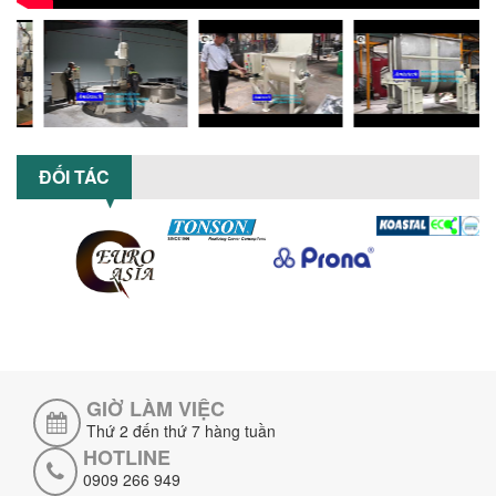
GIÁ RẺ CHO NGÀNH HÓA CHẤT?
Máy nghiền dung môi giá rẻ có thực sự
phù hợp với ngành hóa chất? Bài viết
phân tích ưu, nhược điểm của máy...
5 LỢI ÍCH NỔI BẬT KHI SỬ DỤNG MÁY
KHUẤY SƠN DÙNG ĐIỆN TRONG SẢN XUẤT
ĐỐI TÁC
Khám phá 5 lợi ích khi sử dụng máy
khuấy sơn dùng điện: nâng cao chất
lượng, tiết kiệm chi phí, tăng năng
suất,...
TỐI ƯU NĂNG SUẤT VÀ CHI PHÍ VỚI MÁY
KHUẤY 3 TRỤC CÔNG SUẤT LỚN
Tối ưu năng suất và tiết kiệm chi phí
hiệu quả với máy khuấy 3 trục công
suất lớn – giải pháp khuấy trộn...
GIỜ LÀM VIỆC
NHỮNG LỖI THƯỜNG GẶP KHI VẬN HÀNH
MÁY KHUẤY SƠN NÂNG KHÍ VÀ CÁCH
Thứ 2 đến thứ 7 hàng tuần
KHẮC PHỤC
HOTLINE
Tổng hợp lỗi thường gặp khi vận hành
0909 266 949
máy khuấy sơn nâng khí 200 lít và cách