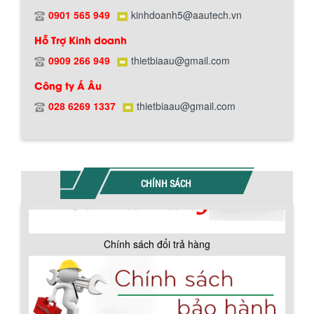
0901 565 949
kinhdoanh5@aautech.vn
Hỗ Trợ Kinh doanh
0909 266 949
thietbiaau@gmail.com
Chính sách đổi trả hàng
Công ty Á Âu
028 6269 1337
thietbiaau@gmail.com
Chính sách bảo hành
CHÍNH SÁCH
BỒN CHỨA GIẢI NHIỆT SƠN, MỰC IN
Bồn chứa giải nhiệt sơn, mực in có cấu
tạo gồm 2 lớp inox và được dùng để
làm giảm nhiệt độ của nguyên...