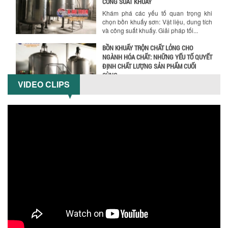
và công suất khuấy. Giải pháp tối...
BỒN KHUẤY TRỘN CHẤT LỎNG CHO
NGÀNH HÓA CHẤT: NHỮNG YẾU TỐ QUYẾT
ĐỊNH CHẤT LƯỢNG SẢN PHẨM CUỐI
CÙNG
Khám phá những yếu tố quan trọng
quyết định chất lượng sản phẩm khi sử
dụng bồn khuấy trộn chất lỏng trong...
VIDEO CLIPS
TỐI ƯU CHI PHÍ ĐẦU TƯ NHỜ LỰA CHỌN
ĐÚNG DỤNG CỤ KHUẤY SƠN CHO DÂY
CHUYỀN SẢN XUẤT
Chọn đúng dụng cụ khuấy sơn giúp tối
ưu chi phí, nâng cao chất lượng sản
xuất. Tìm hiểu giải pháp từ Công...
XU HƯỚNG SỬ DỤNG MÁY KHUẤY SƠN
KHÍ NÉN TRONG NGÀNH SẢN XUẤT HIỆN
ĐẠI: AN TOÀN – TIẾT KIỆM – BỀN BỈ
Khám phá xu hướng máy khuấy sơn khí
nén – Giải pháp an toàn, tiết kiệm, bền
bỉ cho sản xuất sơn công nghiệp...
CÓ NÊN ĐẦU TƯ MÁY NGHIỀN DUNG MÔI