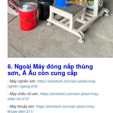
6. Ngoài Máy đóng nắp thùng
sơn, Á Âu còn cung cấp
- Máy nghiền sơn:
https://amixtech.com/san-pham/may-
nghien-ngang-216/
- Máy chiếc rót sơn:
https://amixtech.com/san-pham/may-
chiet-rot-213/
- Máy khuấy sơn:
https://amixtech.com/san-pham/may-
khuay-dien-211/