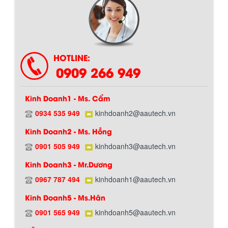
Chính sách giao hàng
HOTLINE:
0909 266 949
Kinh Doanh1 - Ms. Cẩm
0934 535 949
kinhdoanh2@aautech.vn
BỒN CHỨA GIẢI NHIỆT SƠN, MỰC IN
Kinh Doanh2 - Ms. Hồng
Bồn chứa giải nhiệt sơn, mực in có cấu
tạo gồm 2 lớp inox và được dùng để
0901 505 949
kinhdoanh3@aautech.vn
Hướng dẫn thanh toán mua hàng
làm giảm nhiệt độ của nguyên...
Kinh Doanh3 - Mr.Dương
0967 787 494
kinhdoanh1@aautech.vn
MÁY TRỘN BỘT KHÔ 500KG
Kinh Doanh5 - Ms.Hân
Máy trộn bột khô 500kg được thiết kế
thân bồn nằm ngang, với cánh trộn bột
0901 565 949
kinhdoanh5@aautech.vn
xoay đảo thuận nghịch. Vật liệu...