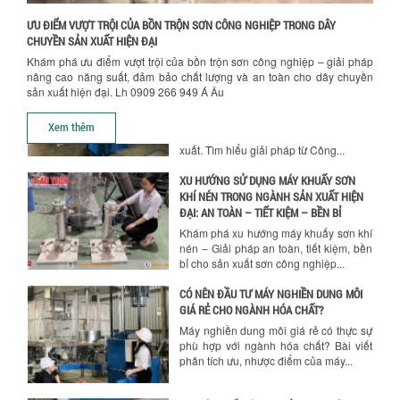
Khám phá những yếu tố quan trọng
quyết định chất lượng sản phẩm khi sử
ƯU ĐIỂM VƯỢT TRỘI CỦA BỒN TRỘN SƠN CÔNG NGHIỆP TRONG DÂY
dụng bồn khuấy trộn chất lỏng trong...
CHUYỀN SẢN XUẤT HIỆN ĐẠI
Khám phá ưu điểm vượt trội của bồn trộn sơn công nghiệp – giải pháp
TỐI ƯU CHI PHÍ ĐẦU TƯ NHỜ LỰA CHỌN
nâng cao năng suất, đảm bảo chất lượng và an toàn cho dây chuyền
ĐÚNG DỤNG CỤ KHUẤY SƠN CHO DÂY
sản xuất hiện đại. Lh 0909 266 949 Á Âu
CHUYỀN SẢN XUẤT
Chọn đúng dụng cụ khuấy sơn giúp tối
Xem thêm
ưu chi phí, nâng cao chất lượng sản
xuất. Tìm hiểu giải pháp từ Công...
XU HƯỚNG SỬ DỤNG MÁY KHUẤY SƠN
KHÍ NÉN TRONG NGÀNH SẢN XUẤT HIỆN
ĐẠI: AN TOÀN – TIẾT KIỆM – BỀN BỈ
Khám phá xu hướng máy khuấy sơn khí
nén – Giải pháp an toàn, tiết kiệm, bền
bỉ cho sản xuất sơn công nghiệp...
CÓ NÊN ĐẦU TƯ MÁY NGHIỀN DUNG MÔI
GIÁ RẺ CHO NGÀNH HÓA CHẤT?
Máy nghiền dung môi giá rẻ có thực sự
phù hợp với ngành hóa chất? Bài viết
phân tích ưu, nhược điểm của máy...