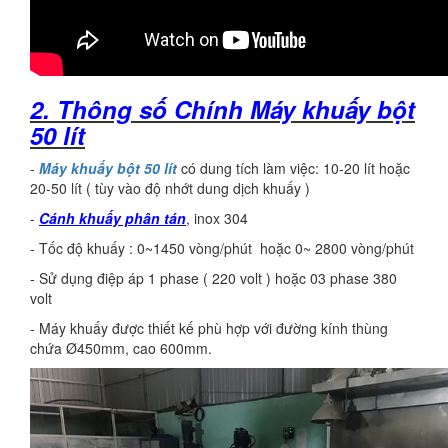
2. Thông số Chính Máy khuấy bột
50 lít
-
Máy khuấy bột 50 lít
có dung tích làm việc: 10-20 lít hoặc
20-50 lít ( tùy vào độ nhớt dung dịch khuấy )
-
Cánh khuấy phân tán
, inox 304
- Tốc độ khuấy : 0~1450 vòng/phút hoặc 0~ 2800 vòng/phút
- Sử dụng điệp áp 1 phase ( 220 volt ) hoặc 03 phase 380
volt
- Máy khuấy được thiết kế phù hợp với đường kính thùng
chứa Ø450mm, cao 600mm.