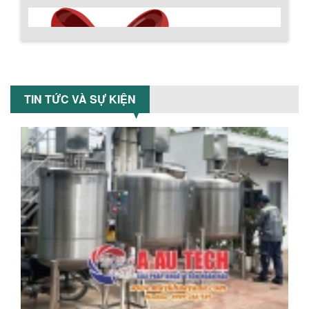
Khám phá cách máy trộn sơn công
nghiệp giúp doanh nghiệp tiết kiệm
nguyên liệu, nhân công và chi phí vận
hành. Giải...
Chính sách giao hàng
NHỮNG TIÊU CHÍ QUAN TRỌNG KHI LỰA
CHỌN MÁY KHUẤY TRỘN HÓA CHẤT CHO
TIN TỨC VÀ SỰ KIỆN
NHÀ MÁY
Khám phá những tiêu chí quan trọng
giúp doanh nghiệp lựa chọn máy khuấy
trộn hóa chất phù hợp. Từ máy khuấy
hóa...
NHỮNG YẾU TỐ QUYẾT ĐỊNH KHI CHỌN
BỒN KHUẤY SƠN: VẬT LIỆU, DUNG TÍCH VÀ
CÔNG SUẤT KHUẤY
Khám phá các yếu tố quan trọng khi
chọn bồn khuấy sơn: Vật liệu, dung tích
Hướng dẫn thanh toán mua hàng
và công suất khuấy. Giải pháp tối...
BỒN KHUẤY TRỘN CHẤT LỎNG CHO
NGÀNH HÓA CHẤT: NHỮNG YẾU TỐ QUYẾT
ĐỊNH CHẤT LƯỢNG SẢN PHẨM CUỐI
CÙNG