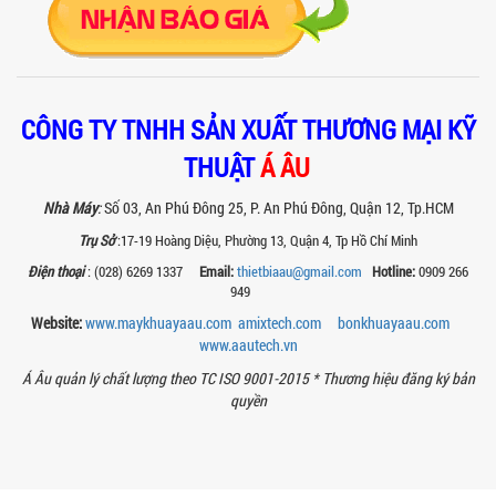
Khám phá lý do vì sao máy chiết rót sơn
1 vòi của Á Âu là lựa chọn hàng đầu
cho các xưởng sơn: chính xác, tiết...
BÊN TRONG NHÀ MÁY Á ÂU: HÀNH TRÌNH
CÔNG TY TNHH SẢN XUẤT THƯƠNG MẠI KỸ
TẠO NÊN NHỮNG CHIẾC BỒN KHUẤY INOX
ĐẠT CHUẨN
THUẬT
Á ÂU
Khám phá quy trình gia công bồn khuấy
inox tại nhà máy Á Âu – nơi tạo ra thiết
Nhà Máy
:
Số 03, An Phú Đông 25, P. An Phú Đông, Quận 12, Tp.HCM
bị chuẩn kỹ thuật, bền bỉ, theo...
Trụ Sở
:17-19 Hoàng Diệu, Phường 13, Quận 4, Tp Hồ Chí Minh
MÁY NGHIỀN THUỐC BVTV – GIẢI PHÁP
Điện thoại
: (028) 6269 1337
Email:
thietbiaau@gmail.com
Hotline:
0909 266
TỐI ƯU TRONG SẢN XUẤT NÔNG DƯỢC
949
HIỆN ĐẠI
Website:
www.maykhuayaau.com
amixtech.com
bonkhuayaau.com
Máy nghiền thuốc BVTV giúp tối ưu độ
mịn, nâng cao hiệu quả sản xuất và
www.
aautech.vn
đảm bảo chất lượng chế phẩm nông...
Á Âu quản lý chất lượng theo TC ISO 9001-2015 *
Thương hiệu đăng ký bản
TIÊU CHÍ QUAN TRỌNG KHI CHỌN MUA
quyền
MÁY NGHIỀN RỔ CHO NGÀNH SƠN – MỰC
IN
Chọn máy nghiền rổ đúng giúp tăng độ
mịn sơn, mực in và tiết kiệm chi phí.