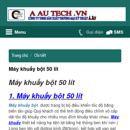
Menu
Gọi điện
SMS
Trang chủ
Chi tiết
Máy khuấy bột 50 lít
Máy khuấy bột 50 lít
1. Máy khuấy bột 50 lít
Máy khuấy bột
được trang bị bộ điều khiển tốc độ bằng
biến tần giúp Quý khách có thể linh động điều chỉnh vô cấp
dãi tốc độ khuấy cho nhiều mục đích khuấy khác nhau.
Máy
khuấy
thiết kế nâng hạ tiện lợi bằng hệ thống ben khí nén (
Lòng ben lớn với đường kính Ø63mm), kết hợp với van gạt