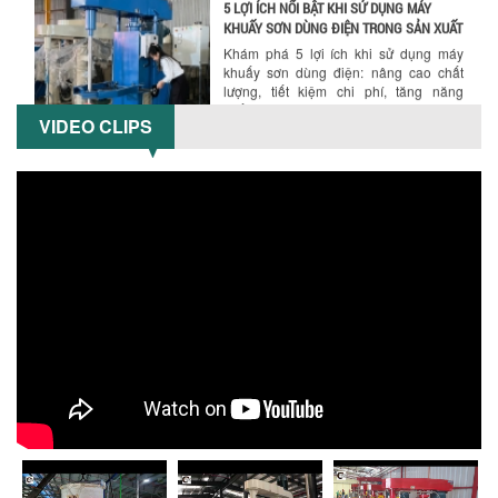
5 LỢI ÍCH NỔI BẬT KHI SỬ DỤNG MÁY
KHUẤY SƠN DÙNG ĐIỆN TRONG SẢN XUẤT
Khám phá 5 lợi ích khi sử dụng máy
khuấy sơn dùng điện: nâng cao chất
lượng, tiết kiệm chi phí, tăng năng
suất,...
VIDEO CLIPS
TỐI ƯU NĂNG SUẤT VÀ CHI PHÍ VỚI MÁY
KHUẤY 3 TRỤC CÔNG SUẤT LỚN
Tối ưu năng suất và tiết kiệm chi phí
hiệu quả với máy khuấy 3 trục công
suất lớn – giải pháp khuấy trộn...
NHỮNG LỖI THƯỜNG GẶP KHI VẬN HÀNH
MÁY KHUẤY SƠN NÂNG KHÍ VÀ CÁCH
KHẮC PHỤC
Tổng hợp lỗi thường gặp khi vận hành
máy khuấy sơn nâng khí 200 lít và cách
khắc phục hiệu quả giúp doanh
nghiệp...
MÁY NGHIỀN HỮU CƠ LỎNG: GIẢI PHÁP
TỐI ƯU VỚI CÔNG NGHỆ MÁY NGHIỀN
NGANG CÁNH NGHIỀN CERAMIC