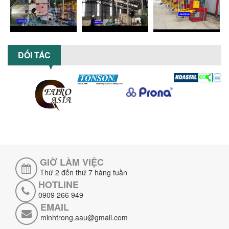
Máy nghiền hữu cơ lỏng sử dụng công
nghệ máy nghiền ngang cánh nghiền
ceramic giúp nâng cao độ mịn, hiệu
suất...
ĐẦU TƯ MÁY TRỘN PHÂN BÓN NẰM
ĐỐI TÁC
NGANG: LỢI ÍCH LÂU DÀI CHO DOANH
NGHIỆP SẢN XUẤT NÔNG NGHIỆP
Tìm hiểu lợi ích khi đầu tư máy trộn
phân bón nằm ngang: nâng cao hiệu
suất trộn, tiết kiệm chi phí, đảm bảo...
NHỮNG LƯU Ý KHI LẮP ĐẶT VÀ VẬN
HÀNH MÁY KHUẤY HÓA CHẤT KHÍ NÉN AN
TOÀN, HIỆU QUẢ
Hướng dẫn chi tiết những lưu ý khi lắp
đặt và vận hành máy khuấy hóa chất
GIỜ LÀM VIỆC
khí nén để đảm bảo an toàn, hiệu...
Thứ 2 đến thứ 7 hàng tuần
SO SÁNH MÁY TRỘN BỘT KHÔ CÔNG
HOTLINE
NGHIỆP VÀ MÁY TRỘN BỘT GIA ĐÌNH:
0909 266 949
KHÁC BIỆT VỀ HIỆU QUẢ & NĂNG SUẤT
EMAIL
Tìm hiểu sự khác biệt giữa máy trộn bột
minhtrong.aau@gmail.com
khô công nghiệp và máy trộn bột gia
đình về hiệu quả, năng suất và...