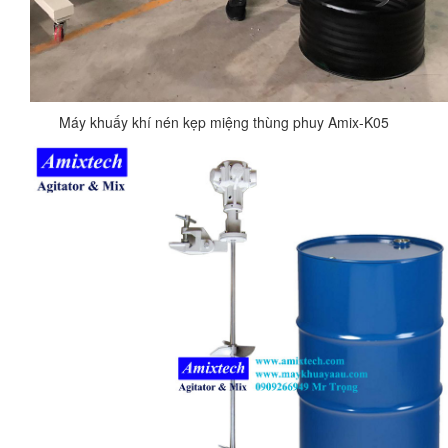
Máy khuấy khí nén kẹp miệng thùng phuy Amix-K05