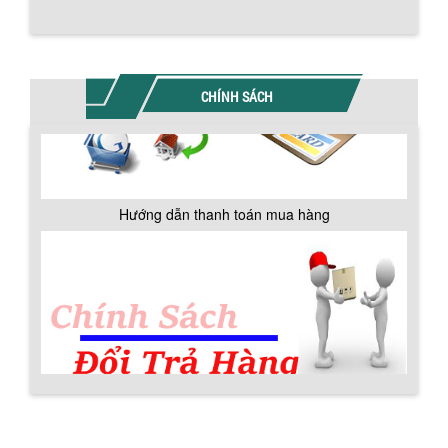
MÁY TRỘN BỘT KHÔ 500KG
Máy trộn bột khô 500kg được thiết kế
CHÍNH SÁCH
thân bồn nằm ngang, với cánh trộn bột
xoay đảo thuận nghịch. Vật liệu...
MÁY TRỘN BỘT KHÔ 200KG
Máy trộn bột khô 200kg được gia công
Hướng dẫn thanh toán mua hàng
sản xuất tại công ty Á Âu. Máy dùng
trộn các loại bột khô trong các ngành...
VÌ SAO DOANH NGHIỆP NÊN CHỌN MÁY
NGHIỀN MÀU SƠN Á ÂU?
Khám phá lý do doanh nghiệp nên
chọn máy nghiền màu sơn Á Âu: hiệu
suất cao, kiểm soát nhiệt tốt, tiết kiệm
chi...
Chính sách đổi trả hàng
ƯU ĐÃI ĐẶC BIỆT: GIÁ MÁY KHUẤY SƠN