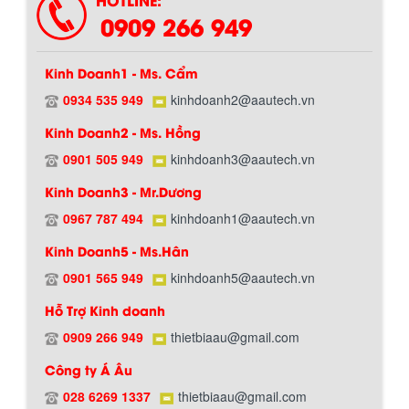
0909 266 949
Kinh Doanh1 - Ms. Cẩm
0934 535 949
kinhdoanh2@aautech.vn
Kinh Doanh2 - Ms. Hồng
0901 505 949
kinhdoanh3@aautech.vn
Kinh Doanh3 - Mr.Dương
0967 787 494
kinhdoanh1@aautech.vn
Kinh Doanh5 - Ms.Hân
0901 565 949
kinhdoanh5@aautech.vn
Hỗ Trợ Kinh doanh
0909 266 949
thietbiaau@gmail.com
BỒN CHỨA GIẢI NHIỆT SƠN, MỰC IN
Công ty Á Âu
Bồn chứa giải nhiệt sơn, mực in có cấu
Chính sách giao hàng
tạo gồm 2 lớp inox và được dùng để
028 6269 1337
thietbiaau@gmail.com
làm giảm nhiệt độ của nguyên...