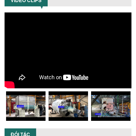
VIDEO CLIPS
CÓ NÊN ĐẦU TƯ MÁY NGHIỀN DUNG MÔI
GIÁ RẺ CHO NGÀNH HÓA CHẤT?
Máy nghiền dung môi giá rẻ có thực sự
phù hợp với ngành hóa chất? Bài viết
phân tích ưu, nhược điểm của máy...
5 LỢI ÍCH NỔI BẬT KHI SỬ DỤNG MÁY
KHUẤY SƠN DÙNG ĐIỆN TRONG SẢN XUẤT
Khám phá 5 lợi ích khi sử dụng máy
khuấy sơn dùng điện: nâng cao chất
lượng, tiết kiệm chi phí, tăng năng
suất,...
TỐI ƯU NĂNG SUẤT VÀ CHI PHÍ VỚI MÁY
KHUẤY 3 TRỤC CÔNG SUẤT LỚN
Tối ưu năng suất và tiết kiệm chi phí
hiệu quả với máy khuấy 3 trục công
suất lớn – giải pháp khuấy trộn...
NHỮNG LỖI THƯỜNG GẶP KHI VẬN HÀNH
MÁY KHUẤY SƠN NÂNG KHÍ VÀ CÁCH
KHẮC PHỤC
ĐỐI TÁC