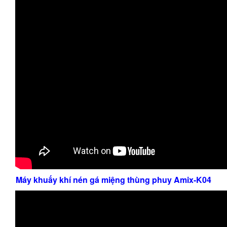
Máy khuấy khí nén gá miệng thùng phuy Amix-K04