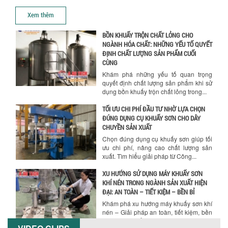
Khám phá các yếu tố quan trọng khi
Chính sách giao hàng
chọn bồn khuấy sơn: Vật liệu, dung tích
Xem thêm
và công suất khuấy. Giải pháp tối...
BỒN KHUẤY TRỘN CHẤT LỎNG CHO
NGÀNH HÓA CHẤT: NHỮNG YẾU TỐ QUYẾT
ĐỊNH CHẤT LƯỢNG SẢN PHẨM CUỐI
CÙNG
Khám phá những yếu tố quan trọng
quyết định chất lượng sản phẩm khi sử
dụng bồn khuấy trộn chất lỏng trong...
TỐI ƯU CHI PHÍ ĐẦU TƯ NHỜ LỰA CHỌN
ĐÚNG DỤNG CỤ KHUẤY SƠN CHO DÂY
Hướng dẫn thanh toán mua hàng
CHUYỀN SẢN XUẤT
Chọn đúng dụng cụ khuấy sơn giúp tối
ưu chi phí, nâng cao chất lượng sản
xuất. Tìm hiểu giải pháp từ Công...
XU HƯỚNG SỬ DỤNG MÁY KHUẤY SƠN
KHÍ NÉN TRONG NGÀNH SẢN XUẤT HIỆN
ĐẠI: AN TOÀN – TIẾT KIỆM – BỀN BỈ
Khám phá xu hướng máy khuấy sơn khí
nén – Giải pháp an toàn, tiết kiệm, bền
bỉ cho sản xuất sơn công nghiệp...