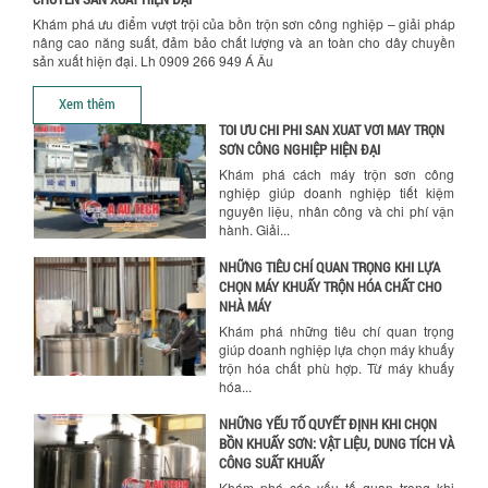
TỐI ƯU CHI PHÍ SẢN XUẤT VỚI MÁY TRỘN
Khám phá ưu điểm vượt trội của bồn trộn sơn công nghiệp – giải pháp
SƠN CÔNG NGHIỆP HIỆN ĐẠI
nâng cao năng suất, đảm bảo chất lượng và an toàn cho dây chuyền
Khám phá cách máy trộn sơn công
sản xuất hiện đại. Lh 0909 266 949 Á Âu
nghiệp giúp doanh nghiệp tiết kiệm
Hướng dẫn thanh toán mua hàng
nguyên liệu, nhân công và chi phí vận
Xem thêm
hành. Giải...
NHỮNG TIÊU CHÍ QUAN TRỌNG KHI LỰA
CHỌN MÁY KHUẤY TRỘN HÓA CHẤT CHO
NHÀ MÁY
Khám phá những tiêu chí quan trọng
giúp doanh nghiệp lựa chọn máy khuấy
trộn hóa chất phù hợp. Từ máy khuấy
hóa...
NHỮNG YẾU TỐ QUYẾT ĐỊNH KHI CHỌN
BỒN KHUẤY SƠN: VẬT LIỆU, DUNG TÍCH VÀ
CÔNG SUẤT KHUẤY
Khám phá các yếu tố quan trọng khi
chọn bồn khuấy sơn: Vật liệu, dung tích
và công suất khuấy. Giải pháp tối...
BỒN KHUẤY TRỘN CHẤT LỎNG CHO
NGÀNH HÓA CHẤT: NHỮNG YẾU TỐ QUYẾT
ĐỊNH CHẤT LƯỢNG SẢN PHẨM CUỐI