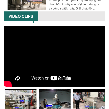
CÙNG
Khám phá những yếu tố quan trọng
quyết định chất lượng sản phẩm khi sử
VIDEO CLIPS
dụng bồn khuấy trộn chất lỏng trong...
TỐI ƯU CHI PHÍ ĐẦU TƯ NHỜ LỰA CHỌN
ĐÚNG DỤNG CỤ KHUẤY SƠN CHO DÂY
CHUYỀN SẢN XUẤT
Chọn đúng dụng cụ khuấy sơn giúp tối
ưu chi phí, nâng cao chất lượng sản
xuất. Tìm hiểu giải pháp từ Công...
XU HƯỚNG SỬ DỤNG MÁY KHUẤY SƠN
KHÍ NÉN TRONG NGÀNH SẢN XUẤT HIỆN
ĐẠI: AN TOÀN – TIẾT KIỆM – BỀN BỈ
Khám phá xu hướng máy khuấy sơn khí
nén – Giải pháp an toàn, tiết kiệm, bền
bỉ cho sản xuất sơn công nghiệp...
CÓ NÊN ĐẦU TƯ MÁY NGHIỀN DUNG MÔI
GIÁ RẺ CHO NGÀNH HÓA CHẤT?
Máy nghiền dung môi giá rẻ có thực sự
phù hợp với ngành hóa chất? Bài viết
phân tích ưu, nhược điểm của máy...