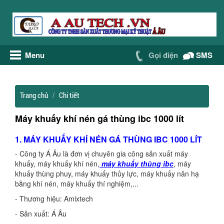
Menu
Gọi điện
SMS
Trang chủ
Chi tiết
Máy khuấy khí nén gá thùng ibc 1000 lít
1. MÁY KHUẤY KHÍ NÉN GÁ THÙNG IBC 1000 LÍT
- Công ty Á Âu là đơn vị chuyên gia công sản xuất máy
khuấy, máy khuấy khí nén,
máy khuấy thùng ibc
, máy
khuấy thùng phuy, máy khuấy thủy lực, máy khuấy nân hạ
bằng khí nén, máy khuấy thí nghiệm,...
- Thương hiệu: Amixtech
- Sản xuất: Á Âu