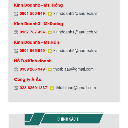
Kinh Doanh2 - Ms. Hồng
0901 505 949
kinhdoanh3@aautech.vn
Kinh Doanh3 - Mr.Dương
0967 787 494
kinhdoanh1@aautech.vn
Kinh Doanh5 - Ms.Hân
0901 565 949
kinhdoanh5@aautech.vn
Hướng dẫn thanh toán mua hàng
Hỗ Trợ Kinh doanh
0909 266 949
thietbiaau@gmail.com
Công ty Á Âu
028 6269 1337
thietbiaau@gmail.com
Chính sách đổi trả hàng
CHÍNH SÁCH