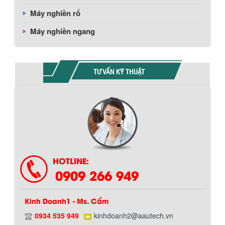
Máy nghiền rổ
Máy nghiền ngang
TƯ VẤN KỸ THUẬT
HOTLINE:
0909 266 949
Kinh Doanh1 - Ms. Cẩm
0934 535 949
kinhdoanh2@aautech.vn