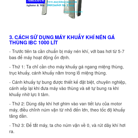
3. CÁCH SỬ DỤNG MÁY KHUẤY KHÍ NÉN GÁ
THÙNG IBC 1000 LÍT
- Trước tiên ta cần chuẩn bị máy nén khí, với bas hơi từ 5-7
bas để máy hoạt động ổn định.
- Thứ 1: Ta chỉ cần cho máy khuấy gá ngang miệng thùng,
trục khuấy, cánh khuấy nằm trong lỗ miệng thùng.
- Cánh khuấy tự bung được thiết kế đặt biệt, chuyên nghiệp,
cánh xếp lại khi đưa máy vào thùng và sẽ tự bung ra khi
khuấy nhờ lực li tâm.
- Thứ 2: Dùng dây khí hơi ghim vào van tiết lưu của motor
máy, điều chỉnh núm vặn từ nhỏ đến lớn, theo tốc độ khuấy
tăng dần.
- Thứ 3: Để tắt máy, ta cho núm vặn về 0, và rút dây khí hơi
ra.