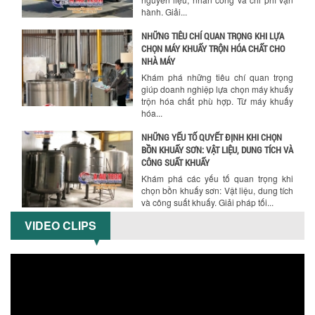
giúp doanh nghiệp lựa chọn máy khuấy
trộn hóa chất phù hợp. Từ máy khuấy
hóa...
NHỮNG YẾU TỐ QUYẾT ĐỊNH KHI CHỌN
BỒN KHUẤY SƠN: VẬT LIỆU, DUNG TÍCH VÀ
CÔNG SUẤT KHUẤY
Khám phá các yếu tố quan trọng khi
chọn bồn khuấy sơn: Vật liệu, dung tích
và công suất khuấy. Giải pháp tối...
BỒN KHUẤY TRỘN CHẤT LỎNG CHO
NGÀNH HÓA CHẤT: NHỮNG YẾU TỐ QUYẾT
ĐỊNH CHẤT LƯỢNG SẢN PHẨM CUỐI
CÙNG
Khám phá những yếu tố quan trọng
quyết định chất lượng sản phẩm khi sử
dụng bồn khuấy trộn chất lỏng trong...
VIDEO CLIPS
TỐI ƯU CHI PHÍ ĐẦU TƯ NHỜ LỰA CHỌN
ĐÚNG DỤNG CỤ KHUẤY SƠN CHO DÂY
CHUYỀN SẢN XUẤT
Chọn đúng dụng cụ khuấy sơn giúp tối
ưu chi phí, nâng cao chất lượng sản
xuất. Tìm hiểu giải pháp từ Công...