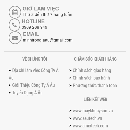
hiệu quả với máy khuấy 3 trục công
GIỜ LÀM VIỆC
suất lớn – giải pháp khuấy trộn...
Thứ 2 đến thứ 7 hàng tuần
HOTLINE
NHỮNG LỖI THƯỜNG GẶP KHI VẬN HÀNH
0909 266 949
MÁY KHUẤY SƠN NÂNG KHÍ VÀ CÁCH
EMAIL
KHẮC PHỤC
minhtrong.aau@gmail.com
Tổng hợp lỗi thường gặp khi vận hành
máy khuấy sơn nâng khí 200 lít và cách
khắc phục hiệu quả giúp doanh
nghiệp...
VỀ CHÚNG TÔI
CHĂM SÓC KHÁCH HÀNG
MÁY NGHIỀN HỮU CƠ LỎNG: GIẢI PHÁP
Địa chỉ làm việc Công Ty Á
Chính sách giao hàng
TỐI ƯU VỚI CÔNG NGHỆ MÁY NGHIỀN
NGANG CÁNH NGHIỀN CERAMIC
Chính sách bảo hành
Âu
Máy nghiền hữu cơ lỏng sử dụng công
Giới Thiệu Công Ty Á Âu
Phương thức thanh toán
nghệ máy nghiền ngang cánh nghiền
ceramic giúp nâng cao độ mịn, hiệu
Tuyển Dụng Á Âu
suất...
LIÊN KẾT WEB
ĐẦU TƯ MÁY TRỘN PHÂN BÓN NẰM
www.maykhuayson.vn
NGANG: LỢI ÍCH LÂU DÀI CHO DOANH
NGHIỆP SẢN XUẤT NÔNG NGHIỆP
www.aautech.vn
Tìm hiểu lợi ích khi đầu tư máy trộn
www.amixtech.com
phân bón nằm ngang: nâng cao hiệu