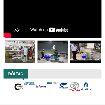
XU HƯỚNG SỬ DỤNG MÁY KHUẤY SƠN
KHÍ NÉN TRONG NGÀNH SẢN XUẤT HIỆN
ĐẠI: AN TOÀN – TIẾT KIỆM – BỀN BỈ
Khám phá xu hướng máy khuấy sơn khí
nén – Giải pháp an toàn, tiết kiệm, bền
bỉ cho sản xuất sơn công nghiệp...
CÓ NÊN ĐẦU TƯ MÁY NGHIỀN DUNG MÔI
GIÁ RẺ CHO NGÀNH HÓA CHẤT?
Máy nghiền dung môi giá rẻ có thực sự
phù hợp với ngành hóa chất? Bài viết
phân tích ưu, nhược điểm của máy...
5 LỢI ÍCH NỔI BẬT KHI SỬ DỤNG MÁY
KHUẤY SƠN DÙNG ĐIỆN TRONG SẢN XUẤT
ĐỐI TÁC
Khám phá 5 lợi ích khi sử dụng máy
khuấy sơn dùng điện: nâng cao chất
lượng, tiết kiệm chi phí, tăng năng
suất,...
TỐI ƯU NĂNG SUẤT VÀ CHI PHÍ VỚI MÁY
KHUẤY 3 TRỤC CÔNG SUẤT LỚN
Tối ưu năng suất và tiết kiệm chi phí