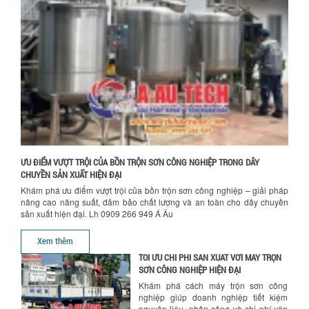
NGHIỀN MÀU SƠN Á ÂU?
Khám phá lý do doanh nghiệp nên
chọn máy nghiền màu sơn Á Âu: hiệu
suất cao, kiểm soát nhiệt tốt, tiết kiệm
chi...
ƯU ĐÃI ĐẶC BIỆT: GIÁ MÁY KHUẤY SƠN
CÔNG NGHIỆP GIẢM SỐC
Ưu đãi đặc biệt: Giá máy khuấy sơn
công nghiệp giảm sốc lên đến 20%.
Tiết kiệm chi phí, nhận ngay máy
khuấy...
ƯU ĐIỂM VƯỢT TRỘI CỦA BỒN TRỘN SƠN CÔNG NGHIỆP TRONG DÂY
TỐI ƯU CHI PHÍ SẢN XUẤT VỚI MÁY TRỘN
CHUYỀN SẢN XUẤT HIỆN ĐẠI
SƠN CÔNG NGHIỆP HIỆN ĐẠI
Khám phá ưu điểm vượt trội của bồn trộn sơn công nghiệp – giải pháp
Khám phá cách máy trộn sơn công
nâng cao năng suất, đảm bảo chất lượng và an toàn cho dây chuyền
nghiệp giúp doanh nghiệp tiết kiệm
sản xuất hiện đại. Lh 0909 266 949 Á Âu
nguyên liệu, nhân công và chi phí vận
hành. Giải...
Xem thêm
NHỮNG TIÊU CHÍ QUAN TRỌNG KHI LỰA
CHỌN MÁY KHUẤY TRỘN HÓA CHẤT CHO
NHÀ MÁY
Khám phá những tiêu chí quan trọng