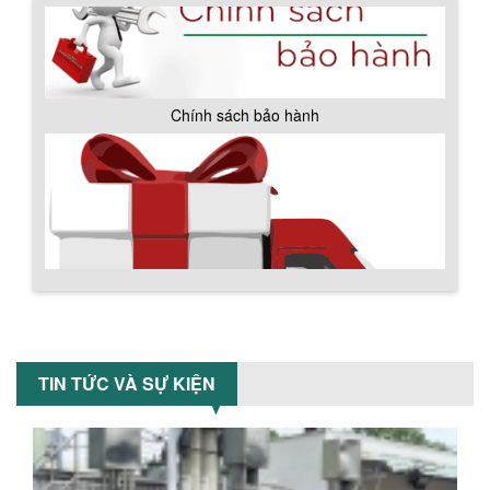
BỒN CHỨA GIẢI NHIỆT SƠN, MỰC IN
Bồn chứa giải nhiệt sơn, mực in có cấu
Chính sách bảo hành
tạo gồm 2 lớp inox và được dùng để
làm giảm nhiệt độ của nguyên...
MÁY TRỘN BỘT KHÔ 500KG
Máy trộn bột khô 500kg được thiết kế
thân bồn nằm ngang, với cánh trộn bột
xoay đảo thuận nghịch. Vật liệu...
MÁY TRỘN BỘT KHÔ 200KG
Máy trộn bột khô 200kg được gia công
TIN TỨC VÀ SỰ KIỆN
sản xuất tại công ty Á Âu. Máy dùng
trộn các loại bột khô trong các ngành...
Chính sách giao hàng
VÌ SAO DOANH NGHIỆP NÊN CHỌN MÁY