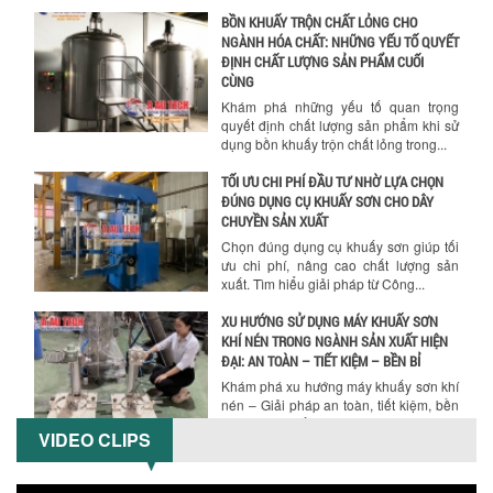
BỒN KHUẤY TRỘN CHẤT LỎNG CHO
NGÀNH HÓA CHẤT: NHỮNG YẾU TỐ QUYẾT
ĐỊNH CHẤT LƯỢNG SẢN PHẨM CUỐI
CÙNG
Khám phá những yếu tố quan trọng
quyết định chất lượng sản phẩm khi sử
dụng bồn khuấy trộn chất lỏng trong...
TỐI ƯU CHI PHÍ ĐẦU TƯ NHỜ LỰA CHỌN
ĐÚNG DỤNG CỤ KHUẤY SƠN CHO DÂY
Hướng dẫn thanh toán mua hàng
CHUYỀN SẢN XUẤT
Chọn đúng dụng cụ khuấy sơn giúp tối
ưu chi phí, nâng cao chất lượng sản
xuất. Tìm hiểu giải pháp từ Công...
XU HƯỚNG SỬ DỤNG MÁY KHUẤY SƠN
KHÍ NÉN TRONG NGÀNH SẢN XUẤT HIỆN
ĐẠI: AN TOÀN – TIẾT KIỆM – BỀN BỈ
Khám phá xu hướng máy khuấy sơn khí
nén – Giải pháp an toàn, tiết kiệm, bền
bỉ cho sản xuất sơn công nghiệp...
VIDEO CLIPS
CÓ NÊN ĐẦU TƯ MÁY NGHIỀN DUNG MÔI
GIÁ RẺ CHO NGÀNH HÓA CHẤT?