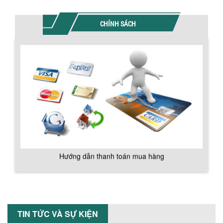
MÁY TRỘN BỘT KHÔ 500KG
Máy trộn bột khô 500kg được thiết kế
CHÍNH SÁCH
thân bồn nằm ngang, với cánh trộn bột
xoay đảo thuận nghịch. Vật liệu...
MÁY TRỘN BỘT KHÔ 200KG
Máy trộn bột khô 200kg được gia công
Hướng dẫn thanh toán mua hàng
sản xuất tại công ty Á Âu. Máy dùng
trộn các loại bột khô trong các ngành...
VÌ SAO DOANH NGHIỆP NÊN CHỌN MÁY
NGHIỀN MÀU SƠN Á ÂU?
Khám phá lý do doanh nghiệp nên
chọn máy nghiền màu sơn Á Âu: hiệu
suất cao, kiểm soát nhiệt tốt, tiết kiệm
chi...
Chính sách đổi trả hàng
ƯU ĐÃI ĐẶC BIỆT: GIÁ MÁY KHUẤY SƠN
CÔNG NGHIỆP GIẢM SỐC
TIN TỨC VÀ SỰ KIỆN
Ưu đãi đặc biệt: Giá máy khuấy sơn