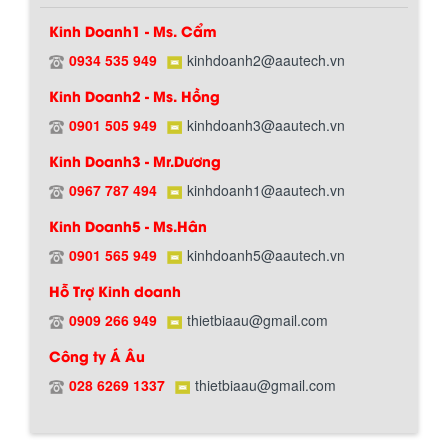
Kinh Doanh1 - Ms. Cẩm
0934 535 949
kinhdoanh2@aautech.vn
Kinh Doanh2 - Ms. Hồng
0901 505 949
kinhdoanh3@aautech.vn
Kinh Doanh3 - Mr.Dương
0967 787 494
kinhdoanh1@aautech.vn
Kinh Doanh5 - Ms.Hân
0901 565 949
kinhdoanh5@aautech.vn
Hỗ Trợ Kinh doanh
0909 266 949
thietbiaau@gmail.com
BỒN CHỨA GIẢI NHIỆT SƠN, MỰC IN
Công ty Á Âu
Bồn chứa giải nhiệt sơn, mực in có cấu
Chính sách giao hàng
tạo gồm 2 lớp inox và được dùng để
028 6269 1337
thietbiaau@gmail.com
làm giảm nhiệt độ của nguyên...