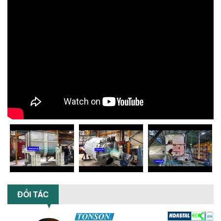
Máy nghiền dung môi giá rẻ có thực sự
phù hợp với ngành hóa chất? Bài viết
phân tích ưu, nhược điểm của máy...
5 LỢI ÍCH NỔI BẬT KHI SỬ DỤNG MÁY
KHUẤY SƠN DÙNG ĐIỆN TRONG SẢN XUẤT
Khám phá 5 lợi ích khi sử dụng máy
khuấy sơn dùng điện: nâng cao chất
lượng, tiết kiệm chi phí, tăng năng
suất,...
TỐI ƯU NĂNG SUẤT VÀ CHI PHÍ VỚI MÁY
KHUẤY 3 TRỤC CÔNG SUẤT LỚN
Tối ưu năng suất và tiết kiệm chi phí
hiệu quả với máy khuấy 3 trục công
suất lớn – giải pháp khuấy trộn...
NHỮNG LỖI THƯỜNG GẶP KHI VẬN HÀNH
MÁY KHUẤY SƠN NÂNG KHÍ VÀ CÁCH
KHẮC PHỤC
ĐỐI TÁC
Tổng hợp lỗi thường gặp khi vận hành
máy khuấy sơn nâng khí 200 lít và cách
khắc phục hiệu quả giúp doanh