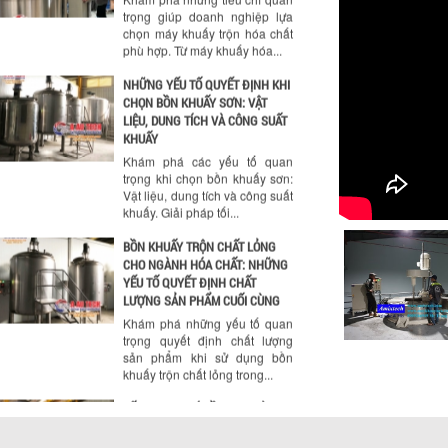
phù hợp. Từ máy khuấy hóa...
NHỮNG YẾU TỐ QUYẾT ĐỊNH KHI
CHỌN BỒN KHUẤY SƠN: VẬT
LIỆU, DUNG TÍCH VÀ CÔNG SUẤT
KHUẤY
Khám phá các yếu tố quan
trọng khi chọn bồn khuấy sơn:
Vật liệu, dung tích và công suất
khuấy. Giải pháp tối...
BỒN KHUẤY TRỘN CHẤT LỎNG
CHO NGÀNH HÓA CHẤT: NHỮNG
YẾU TỐ QUYẾT ĐỊNH CHẤT
LƯỢNG SẢN PHẨM CUỐI CÙNG
Khám phá những yếu tố quan
trọng quyết định chất lượng
sản phẩm khi sử dụng bồn
khuấy trộn chất lỏng trong...
TỐI ƯU CHI PHÍ ĐẦU TƯ NHỜ LỰA
CHỌN ĐÚNG DỤNG CỤ KHUẤY
SƠN CHO DÂY CHUYỀN SẢN
XUẤT