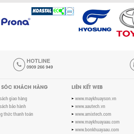
Chọn đúng dụng cụ khuấy sơn
giúp tối ưu chi phí, nâng cao
chất lượng sản xuất. Tìm hiểu
giải pháp từ Công...
XU HƯỚNG SỬ DỤNG MÁY
KHUẤY SƠN KHÍ NÉN TRONG
NGÀNH SẢN XUẤT HIỆN ĐẠI: AN
TOÀN – TIẾT KIỆM – BỀN BỈ
Khám phá xu hướng máy
khuấy sơn khí nén – Giải pháp
HOTLINE
an toàn, tiết kiệm, bền bỉ cho
sản xuất sơn công nghiệp...
0909 266 949
CÓ NÊN ĐẦU TƯ MÁY NGHIỀN
DUNG MÔI GIÁ RẺ CHO NGÀNH
 SÓC KHÁCH HÀNG
HÓA CHẤT?
LIÊN KẾT WEB
Máy nghiền dung môi giá rẻ có
sách giao hàng
thực sự phù hợp với ngành hóa
www.maykhuayson.vn
chất? Bài viết phân tích ưu,
sách bảo hành
www.aautech.vn
nhược điểm của máy...
 thức thanh toán
www.amixtech.com
5 LỢI ÍCH NỔI BẬT KHI SỬ DỤNG
www.maykhuayaau.com
MÁY KHUẤY SƠN DÙNG ĐIỆN
TRONG SẢN XUẤT
www.bonkhuayaau.com