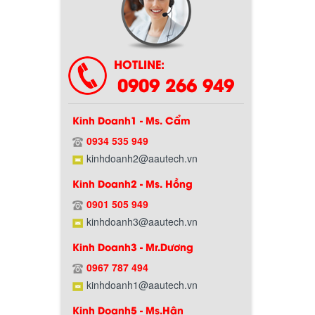
Chính sách bảo hành
HOTLINE:
0909 266 949
Kinh Doanh1 - Ms. Cẩm
0934 535 949
kinhdoanh2@aautech.vn
Kinh Doanh2 - Ms. Hồng
Chính sách giao hàng
0901 505 949
kinhdoanh3@aautech.vn
Kinh Doanh3 - Mr.Dương
0967 787 494
kinhdoanh1@aautech.vn
Kinh Doanh5 - Ms.Hân