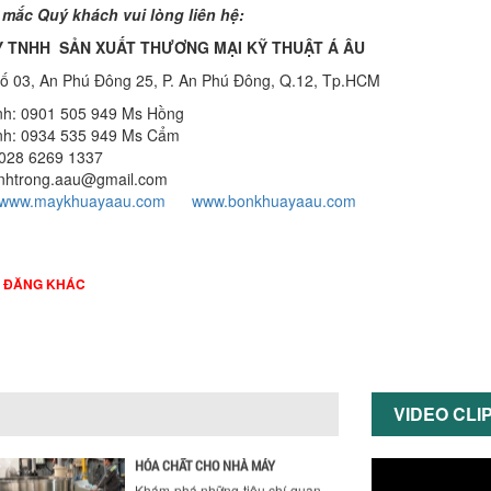
 mắc Quý khách vui lòng liên hệ:
nhiệt tốt, tiết kiệm chi...
 TNHH SẢN XUẤT THƯƠNG MẠI KỸ THUẬT Á ÂU
ƯU ĐÃI ĐẶC BIỆT: GIÁ MÁY
KHUẤY SƠN CÔNG NGHIỆP GIẢM
 Số 03, An Phú Đông 25, P. An Phú Đông, Q.12, Tp.HCM
SỐC
nh: 0901 505 949 Ms Hồng
Ưu đãi đặc biệt: Giá máy khuấy
nh: 0934 535 949 Ms Cẩm
sơn công nghiệp giảm sốc lên
 028 6269 1337
đến 20%. Tiết kiệm chi phí,
nhận ngay máy khuấy...
inhtrong.aau@gmail.com
www.maykhuayaau.com
www.bonkhuayaau.com
TỐI ƯU CHI PHÍ SẢN XUẤT VỚI
MÁY TRỘN SƠN CÔNG NGHIỆP
HIỆN ĐẠI
Khám phá cách máy trộn sơn
I ĐĂNG KHÁC
công nghiệp giúp doanh
nghiệp tiết kiệm nguyên liệu,
nhân công và chi phí vận
hành. Giải...
NHỮNG TIÊU CHÍ QUAN TRỌNG
KHI LỰA CHỌN MÁY KHUẤY TRỘN
VIDEO CLI
HÓA CHẤT CHO NHÀ MÁY
Khám phá những tiêu chí quan
trọng giúp doanh nghiệp lựa
chọn máy khuấy trộn hóa chất