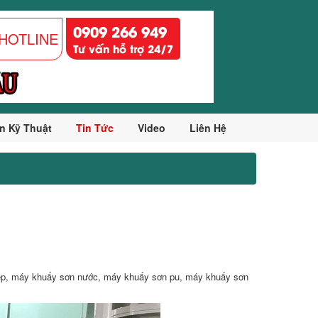
0909 266 949
HOTLINE
Tư vấn hỗ trợ 24/7
n Kỹ Thuật
Tin Tức
Video
Liên Hệ
ệp, máy khuấy sơn nước, máy khuấy sơn pu, máy khuấy sơn