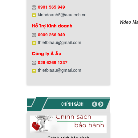
Hướng dẫn thanh toán mua hàng
0901 565 949
kinhdoanh5@aautech.vn
Video
Má
Hỗ Trợ Kinh doanh
0909 266 949
thietbiaau@gmail.com
Chính sách đổi trả hàng
Công ty Á Âu
028 6269 1337
thietbiaau@gmail.com
Chính sách bảo hành
CHÍNH SÁCH