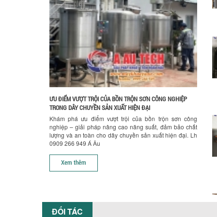
ƯU ĐIỂM VƯỢT TRỘI CỦA BỒN TRỘN SƠN CÔNG NGHIỆP
TRONG DÂY CHUYỀN SẢN XUẤT HIỆN ĐẠI
Khám phá ưu điểm vượt trội của bồn trộn sơn công
nghiệp – giải pháp nâng cao năng suất, đảm bảo chất
lượng và an toàn cho dây chuyền sản xuất hiện đại. Lh
0909 266 949 Á Âu
Xem thêm
ĐỐI TÁC