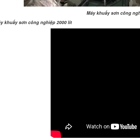
BỒN CHỨA GIẢI NHIỆT SƠN, MỰC
IN
Máy khuấy sơn công ng
Bồn chứa giải nhiệt sơn, mực
y khuấy sơn công nghiệp 2000 lít
in có cấu tạo gồm 2 lớp inox và
được dùng để làm giảm nhiệt
độ của nguyên...
MÁY TRỘN BỘT KHÔ 500KG
Máy trộn bột khô 500kg được
thiết kế thân bồn nằm ngang,
với cánh trộn bột xoay đảo
thuận nghịch. Vật liệu...
MÁY TRỘN BỘT KHÔ 200KG
Máy trộn bột khô 200kg được
gia công sản xuất tại công ty Á
Âu. Máy dùng trộn các loại bột
khô trong các ngành...
VÌ SAO DOANH NGHIỆP NÊN
CHỌN MÁY NGHIỀN MÀU SƠN Á
ÂU?
Khám phá lý do doanh nghiệp
nên chọn máy nghiền màu sơn
Á Âu: hiệu suất cao, kiểm soát