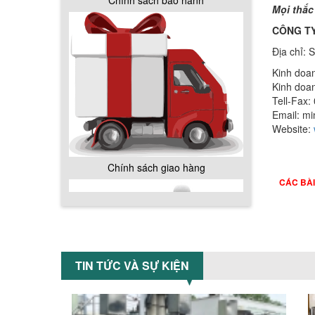
Mọi thắc
CÔNG TY
Chính sách giao hàng
Địa chỉ:
Kinh doa
Kinh doa
Tell-Fax:
Email: m
Website:
Hướng dẫn thanh toán mua hàng
CÁC BÀ
TIN TỨC VÀ SỰ KIỆN
Chính sách đổi trả hàng