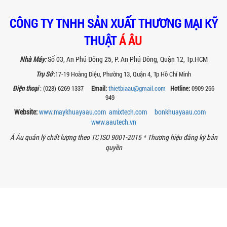
TAY KẸP THÙNG TRÊN MÁY KHUẤY SƠN
30HP: TĂNG ĐỘ ỔN ĐỊNH VÀ AN TOÀN KHI
CÔNG TY TNHH SẢN XUẤT THƯƠNG MẠI KỸ
VẬN HÀNH
THUẬT
Á ÂU
Tay kẹp thùng trên máy khuấy sơn
30HP giúp giữ ổn định thùng chứa, đảm
bảo an toàn khi vận hành và nâng cao
Nhà Máy
:
Số 03, An Phú Đông 25, P. An Phú Đông, Quận 12, Tp.HCM
chất...
Trụ Sở
:17-19 Hoàng Diệu, Phường 13, Quận 4, Tp Hồ Chí Minh
BỒN KHUẤY SÀN THAO TÁC – GIẢI PHÁP
Điện thoại
: (028) 6269 1337
Email:
thietbiaau@gmail.com
Hotline:
0909 266
TOÀN DIỆN CHO SẢN XUẤT THỰC PHẨM,
949
MỸ PHẨM VÀ HÓA CHẤT
Website:
www.maykhuayaau.com
amixtech.com
bonkhuayaau.com
Khám phá thiết kế bồn khuấy sàn thao
tác inox an toàn, tiện lợi, phù hợp sản
www.
aautech.vn
xuất thực phẩm, mỹ phẩm, hóa chất....
Á Âu quản lý chất lượng theo TC ISO 9001-2015 *
Thương hiệu đăng ký bản
quyền
VÌ SAO CÁC XƯỞNG SƠN NÊN CHỌN MÁY
CHIẾT RÓT SƠN 1 VÒI CỦA Á ÂU?
Khám phá lý do vì sao máy chiết rót sơn
1 vòi của Á Âu là lựa chọn hàng đầu
cho các xưởng sơn: chính xác, tiết...
BÊN TRONG NHÀ MÁY Á ÂU: HÀNH TRÌNH
TẠO NÊN NHỮNG CHIẾC BỒN KHUẤY INOX