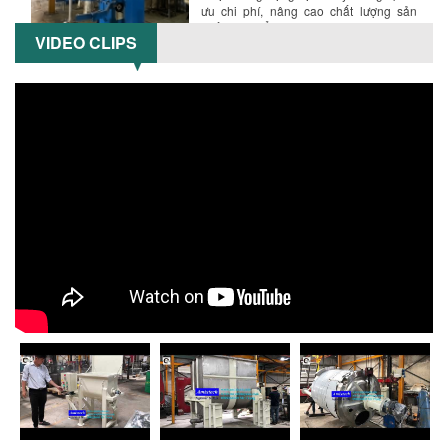
ưu chi phí, nâng cao chất lượng sản
xuất. Tìm hiểu giải pháp từ Công...
VIDEO CLIPS
XU HƯỚNG SỬ DỤNG MÁY KHUẤY SƠN
KHÍ NÉN TRONG NGÀNH SẢN XUẤT HIỆN
Hướng dẫn thanh toán mua hàng
ĐẠI: AN TOÀN – TIẾT KIỆM – BỀN BỈ
Khám phá xu hướng máy khuấy sơn khí
nén – Giải pháp an toàn, tiết kiệm, bền
bỉ cho sản xuất sơn công nghiệp...
CÓ NÊN ĐẦU TƯ MÁY NGHIỀN DUNG MÔI
GIÁ RẺ CHO NGÀNH HÓA CHẤT?
Máy nghiền dung môi giá rẻ có thực sự
phù hợp với ngành hóa chất? Bài viết
phân tích ưu, nhược điểm của máy...
5 LỢI ÍCH NỔI BẬT KHI SỬ DỤNG MÁY
KHUẤY SƠN DÙNG ĐIỆN TRONG SẢN XUẤT
Khám phá 5 lợi ích khi sử dụng máy
khuấy sơn dùng điện: nâng cao chất
lượng, tiết kiệm chi phí, tăng năng
suất,...
TỐI ƯU NĂNG SUẤT VÀ CHI PHÍ VỚI MÁY