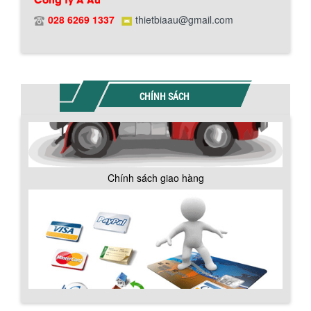
028 6269 1337
thietbiaau@gmail.com
BỒN CHỨA GIẢI NHIỆT SƠN, MỰC IN
Bồn chứa giải nhiệt sơn, mực in có cấu
CHÍNH SÁCH
tạo gồm 2 lớp inox và được dùng để
làm giảm nhiệt độ của nguyên...
MÁY TRỘN BỘT KHÔ 500KG
Chính sách giao hàng
Máy trộn bột khô 500kg được thiết kế
thân bồn nằm ngang, với cánh trộn bột
xoay đảo thuận nghịch. Vật liệu...
MÁY TRỘN BỘT KHÔ 200KG
Máy trộn bột khô 200kg được gia công
sản xuất tại công ty Á Âu. Máy dùng
trộn các loại bột khô trong các ngành...