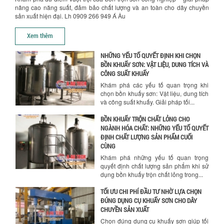
NHÀ MÁY
nâng cao năng suất, đảm bảo chất lượng và an toàn cho dây chuyền
Khám phá những tiêu chí quan trọng
sản xuất hiện đại. Lh 0909 266 949 Á Âu
giúp doanh nghiệp lựa chọn máy khuấy
trộn hóa chất phù hợp. Từ máy khuấy
Xem thêm
hóa...
NHỮNG YẾU TỐ QUYẾT ĐỊNH KHI CHỌN
BỒN KHUẤY SƠN: VẬT LIỆU, DUNG TÍCH VÀ
CÔNG SUẤT KHUẤY
Khám phá các yếu tố quan trọng khi
chọn bồn khuấy sơn: Vật liệu, dung tích
và công suất khuấy. Giải pháp tối...
BỒN KHUẤY TRỘN CHẤT LỎNG CHO
NGÀNH HÓA CHẤT: NHỮNG YẾU TỐ QUYẾT
ĐỊNH CHẤT LƯỢNG SẢN PHẨM CUỐI
Chính sách giao hàng
CÙNG
Khám phá những yếu tố quan trọng
quyết định chất lượng sản phẩm khi sử
dụng bồn khuấy trộn chất lỏng trong...
TỐI ƯU CHI PHÍ ĐẦU TƯ NHỜ LỰA CHỌN
ĐÚNG DỤNG CỤ KHUẤY SƠN CHO DÂY
CHUYỀN SẢN XUẤT
Chọn đúng dụng cụ khuấy sơn giúp tối