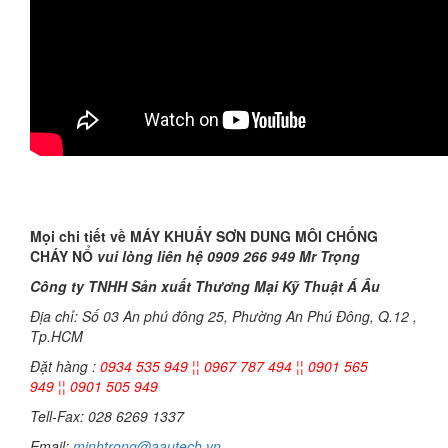
Mọi chi tiết về MÁY KHUẤY SƠN DUNG MÔI CHỐNG
CHÁY NỔ
vui lòng liên hệ 0909 266 949 Mr Trọng
Công ty TNHH Sản xuất Thương Mại Kỹ Thuật Á Âu
Địa chỉ: Số 03 An phú đông 25, Phường An Phú Đông, Q.12 ,
Tp.HCM
Đặt hàng :
0934 535 949 ¦¦ 0967 787 494 ¦¦ 0901 565
949 ¦¦ 0901 505 949
Tell-Fax: 028 6269 1337
Email:
minhtrong@aautech.vn