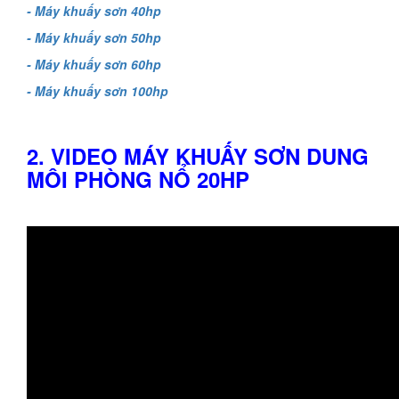
- Máy khuấy sơn 40hp
- Máy khuấy sơn 50hp
- Máy khuấy sơn 60hp
- Máy khuấy sơn 100hp
2. VIDEO MÁY KHUẤY SƠN DUNG
MÔI PHÒNG NỔ 20HP