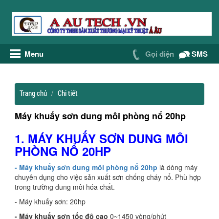
Menu
Gọi điện
SMS
Trang chủ
Chi tiết
Máy khuấy sơn dung môi phòng nổ 20hp
1. MÁY KHUẤY SƠN DUNG MÔI
PHÒNG NỔ 20HP
- Máy khuấy sơn dung môi phòng nổ 20hp
là dòng máy
chuyên dụng cho việc sản xuất sơn chống cháy nổ. Phù hợp
trong trường dung môi hóa chất.
- Máy khuấy sơn: 20hp
- Máy khuấy sơn tốc độ cao
0~1450 vòng/phút