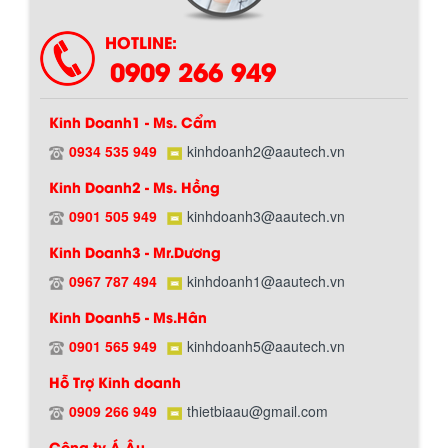
HOTLINE:
0909 266 949
Kinh Doanh1 - Ms. Cẩm
0934 535 949
kinhdoanh2@aautech.vn
Kinh Doanh2 - Ms. Hồng
0901 505 949
kinhdoanh3@aautech.vn
Kinh Doanh3 - Mr.Dương
0967 787 494
kinhdoanh1@aautech.vn
Kinh Doanh5 - Ms.Hân
0901 565 949
kinhdoanh5@aautech.vn
Hỗ Trợ Kinh doanh
0909 266 949
thietbiaau@gmail.com
Công ty Á Âu