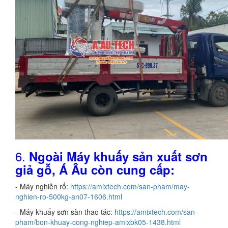
6.
Ngoài
Máy khuấy sản xuất sơn
giả gỗ,
Á Âu còn cung cấp:
- Máy nghiền rổ:
https://amixtech.com/san-pham/may-
nghien-ro-500kg-an07-1606.html
- Máy khuấy sơn sàn thao tác:
https://amixtech.com/san-
pham/bon-khuay-cong-nghiep-amixbk05-1438.html