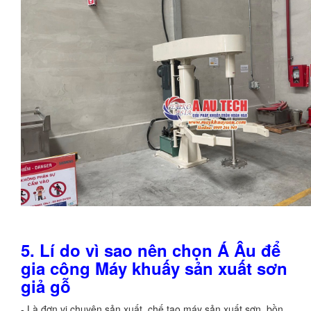
5.
Lí do vì sao nên chọn Á Âu để
gia cô
ng Máy khuấy sản xuất sơn
giả gỗ
- Là đơn vị chuyên sản xuất, chế tạo máy sản xuất sơn, bồn