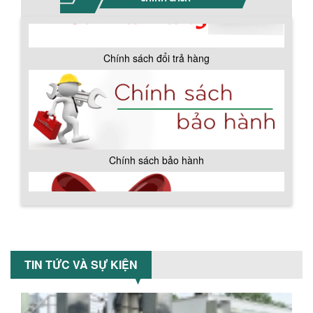
sản xuất tại công ty Á Âu. Máy dùng
trộn các loại bột khô trong các ngành...
Chính sách đổi trả hàng
VÌ SAO DOANH NGHIỆP NÊN CHỌN MÁY
NGHIỀN MÀU SƠN Á ÂU?
Khám phá lý do doanh nghiệp nên
chọn máy nghiền màu sơn Á Âu: hiệu
suất cao, kiểm soát nhiệt tốt, tiết kiệm
chi...
ƯU ĐÃI ĐẶC BIỆT: GIÁ MÁY KHUẤY SƠN
Chính sách bảo hành
CÔNG NGHIỆP GIẢM SỐC
Ưu đãi đặc biệt: Giá máy khuấy sơn
công nghiệp giảm sốc lên đến 20%.
Tiết kiệm chi phí, nhận ngay máy
khuấy...
TỐI ƯU CHI PHÍ SẢN XUẤT VỚI MÁY TRỘN
SƠN CÔNG NGHIỆP HIỆN ĐẠI
TIN TỨC VÀ SỰ KIỆN
Khám phá cách máy trộn sơn công
nghiệp giúp doanh nghiệp tiết kiệm
nguyên liệu, nhân công và chi phí vận
hành. Giải...