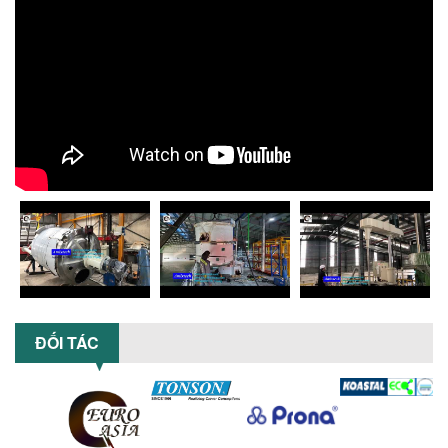
suất,...
TỐI ƯU NĂNG SUẤT VÀ CHI PHÍ VỚI MÁY
KHUẤY 3 TRỤC CÔNG SUẤT LỚN
Tối ưu năng suất và tiết kiệm chi phí
hiệu quả với máy khuấy 3 trục công
suất lớn – giải pháp khuấy trộn...
NHỮNG LỖI THƯỜNG GẶP KHI VẬN HÀNH
MÁY KHUẤY SƠN NÂNG KHÍ VÀ CÁCH
KHẮC PHỤC
Tổng hợp lỗi thường gặp khi vận hành
máy khuấy sơn nâng khí 200 lít và cách
khắc phục hiệu quả giúp doanh
nghiệp...
MÁY NGHIỀN HỮU CƠ LỎNG: GIẢI PHÁP
TỐI ƯU VỚI CÔNG NGHỆ MÁY NGHIỀN
ĐỐI TÁC
NGANG CÁNH NGHIỀN CERAMIC
Máy nghiền hữu cơ lỏng sử dụng công
nghệ máy nghiền ngang cánh nghiền
ceramic giúp nâng cao độ mịn, hiệu
suất...