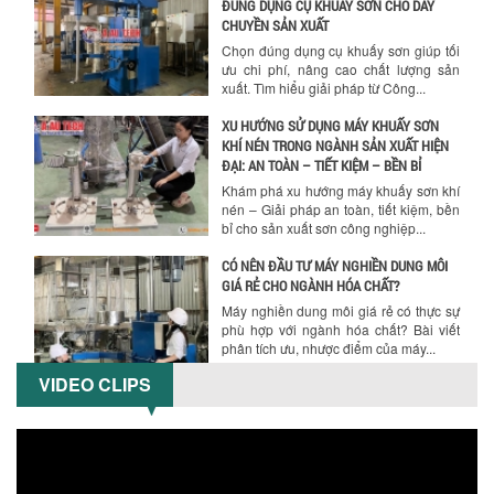
ĐÚNG DỤNG CỤ KHUẤY SƠN CHO DÂY
CHUYỀN SẢN XUẤT
Chọn đúng dụng cụ khuấy sơn giúp tối
ưu chi phí, nâng cao chất lượng sản
xuất. Tìm hiểu giải pháp từ Công...
XU HƯỚNG SỬ DỤNG MÁY KHUẤY SƠN
KHÍ NÉN TRONG NGÀNH SẢN XUẤT HIỆN
ĐẠI: AN TOÀN – TIẾT KIỆM – BỀN BỈ
Khám phá xu hướng máy khuấy sơn khí
nén – Giải pháp an toàn, tiết kiệm, bền
bỉ cho sản xuất sơn công nghiệp...
CÓ NÊN ĐẦU TƯ MÁY NGHIỀN DUNG MÔI
GIÁ RẺ CHO NGÀNH HÓA CHẤT?
Máy nghiền dung môi giá rẻ có thực sự
phù hợp với ngành hóa chất? Bài viết
phân tích ưu, nhược điểm của máy...
VIDEO CLIPS
5 LỢI ÍCH NỔI BẬT KHI SỬ DỤNG MÁY
KHUẤY SƠN DÙNG ĐIỆN TRONG SẢN XUẤT
Khám phá 5 lợi ích khi sử dụng máy
khuấy sơn dùng điện: nâng cao chất
lượng, tiết kiệm chi phí, tăng năng