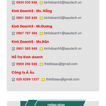
0934 535 949
kinhdoanh2@aautech.vn
Kinh Doanh2 - Ms. Hồng
0901 505 949
kinhdoanh3@aautech.vn
Chính sách giao hàng
Kinh Doanh3 - Mr.Dương
0967 787 494
kinhdoanh1@aautech.vn
BỒN CHỨA GIẢI NHIỆT SƠN, MỰC IN
Kinh Doanh5 - Ms.Hân
Bồn chứa giải nhiệt sơn, mực in có cấu
tạo gồm 2 lớp inox và được dùng để
0901 565 949
kinhdoanh5@aautech.vn
làm giảm nhiệt độ của nguyên...
Hỗ Trợ Kinh doanh
0909 266 949
thietbiaau@gmail.com
MÁY TRỘN BỘT KHÔ 500KG
Công ty Á Âu
Máy trộn bột khô 500kg được thiết kế
Hướng dẫn thanh toán mua hàng
thân bồn nằm ngang, với cánh trộn bột
028 6269 1337
thietbiaau@gmail.com
xoay đảo thuận nghịch. Vật liệu...
MÁY TRỘN BỘT KHÔ 200KG
Máy trộn bột khô 200kg được gia công
CHÍNH SÁCH