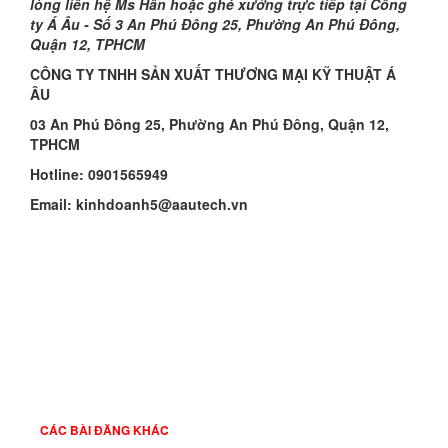
lòng liên hệ
Ms Hân
hoặc ghé xưởng trực tiếp tại Công
ty Á Âu -
Số 3
An Phú Đông 25, Phường An Phú Đông,
Quận 12, TPHCM
CÔNG TY TNHH SẢN XUẤT THƯƠNG MẠI KỸ THUẬT Á
ÂU
03
An Phú Đông 25, Phường An Phú Đông, Quận 12,
TPHCM
Hotline: 09
01565949
Email: kinhdoanh
5
@aautech.vn
CÁC BÀI ĐĂNG KHÁC