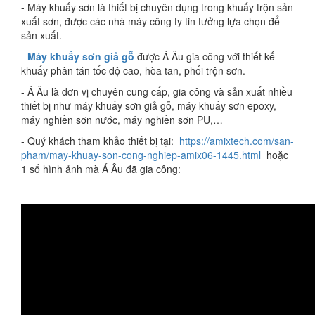
- Máy khuấy sơn là thiết bị chuyên dụng trong khuấy trộn sản
xuất sơn, được các nhà máy công ty tin tưởng lựa chọn để
sản xuất.
-
Máy khuấy sơn giả gỗ
được Á Âu gia công với thiết kế
khuấy phân tán tốc độ cao, hòa tan, phối trộn sơn.
- Á Âu là đơn vị chuyên cung cấp, gia công và sản xuất nhiều
thiết bị như máy khuấy sơn giả gỗ, máy khuấy sơn epoxy,
máy nghiền sơn nước, máy nghiền sơn PU,…
- Quý khách tham khảo thiết bị tại:
https://amixtech.com/san-
pham/may-khuay-son-cong-nghiep-amix06-1445.html
hoặc
1 số hình ảnh mà Á Âu đã gia công: