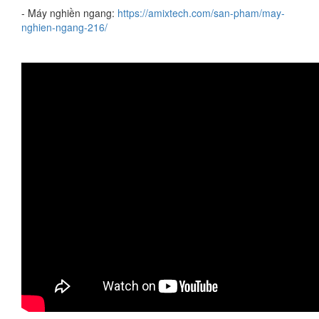
- Máy nghiền ngang:
https://amixtech.com/san-pham/may-
nghien-ngang-216/