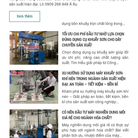
ĐÚNG DỤNG CỤ KHUẤY SƠN CHO DÂY
sản xuất hiện đại. Lh 0909 266 949 Á Âu
CHUYỀN SẢN XUẤT
Chọn đúng dụng cụ khuấy sơn giúp tối
Xem thêm
ưu chi phí, nâng cao chất lượng sản
xuất. Tìm hiểu giải pháp từ Công...
XU HƯỚNG SỬ DỤNG MÁY KHUẤY SƠN
KHÍ NÉN TRONG NGÀNH SẢN XUẤT HIỆN
ĐẠI: AN TOÀN – TIẾT KIỆM – BỀN BỈ
Khám phá xu hướng máy khuấy sơn khí
nén – Giải pháp an toàn, tiết kiệm, bền
bỉ cho sản xuất sơn công nghiệp...
CÓ NÊN ĐẦU TƯ MÁY NGHIỀN DUNG MÔI
GIÁ RẺ CHO NGÀNH HÓA CHẤT?
Máy nghiền dung môi giá rẻ có thực sự
phù hợp với ngành hóa chất? Bài viết
phân tích ưu, nhược điểm của máy...
5 LỢI ÍCH NỔI BẬT KHI SỬ DỤNG MÁY
KHUẤY SƠN DÙNG ĐIỆN TRONG SẢN XUẤT
Khám phá 5 lợi ích khi sử dụng máy
khuấy sơn dùng điện: nâng cao chất
lượng, tiết kiệm chi phí, tăng năng