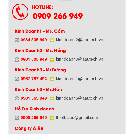
HOTLINE:
0909 266 949
Kinh Doanh1 - Ms. Cẩm
0934 535 949
kinhdoanh2@aautech.vn
BỒN CHỨA GIẢI NHIỆT SƠN, MỰC IN
Kinh Doanh2 - Ms. Hồng
Bồn chứa giải nhiệt sơn, mực in có cấu
tạo gồm 2 lớp inox và được dùng để
0901 505 949
kinhdoanh3@aautech.vn
Hướng dẫn thanh toán mua hàng
làm giảm nhiệt độ của nguyên...
Kinh Doanh3 - Mr.Dương
0967 787 494
kinhdoanh1@aautech.vn
MÁY TRỘN BỘT KHÔ 500KG
Kinh Doanh5 - Ms.Hân
Máy trộn bột khô 500kg được thiết kế
thân bồn nằm ngang, với cánh trộn bột
0901 565 949
kinhdoanh5@aautech.vn
xoay đảo thuận nghịch. Vật liệu...
Hỗ Trợ Kinh doanh
0909 266 949
thietbiaau@gmail.com
MÁY TRỘN BỘT KHÔ 200KG
Chính sách đổi trả hàng
Công ty Á Âu
Máy trộn bột khô 200kg được gia công
sản xuất tại công ty Á Âu. Máy dùng