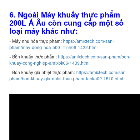
6. Ngoài Máy khuấy thực phẩm
200L Á Âu còn cung cấp một số
loại máy khác như:
- Máy nhũ hóa thực phẩm:
https://amixtech.com/san-
pham/may-dong-hoa-500-lit-nh06-1422.html
- Bồn khuấy thực phẩm:
https://amixtech.com/san-pham/bon-
khuay-cong-nghiep-amixbk06-1439.html
- Bồn khuấy gia nhiệt thực phẩm:
https://amixtech.com/san-
pham/bon-khuay-gia-nhiet-thuc-pham-tanka02-1510.html