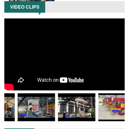
suất,...
VIDEO CLIPS
TỐI ƯU NĂNG SUẤT VÀ CHI PHÍ VỚI MÁY
KHUẤY 3 TRỤC CÔNG SUẤT LỚN
Tối ưu năng suất và tiết kiệm chi phí
hiệu quả với máy khuấy 3 trục công
suất lớn – giải pháp khuấy trộn...
NHỮNG LỖI THƯỜNG GẶP KHI VẬN HÀNH
MÁY KHUẤY SƠN NÂNG KHÍ VÀ CÁCH
KHẮC PHỤC
Tổng hợp lỗi thường gặp khi vận hành
máy khuấy sơn nâng khí 200 lít và cách
khắc phục hiệu quả giúp doanh
nghiệp...
MÁY NGHIỀN HỮU CƠ LỎNG: GIẢI PHÁP
TỐI ƯU VỚI CÔNG NGHỆ MÁY NGHIỀN
NGANG CÁNH NGHIỀN CERAMIC
Máy nghiền hữu cơ lỏng sử dụng công
nghệ máy nghiền ngang cánh nghiền
ceramic giúp nâng cao độ mịn, hiệu
suất...