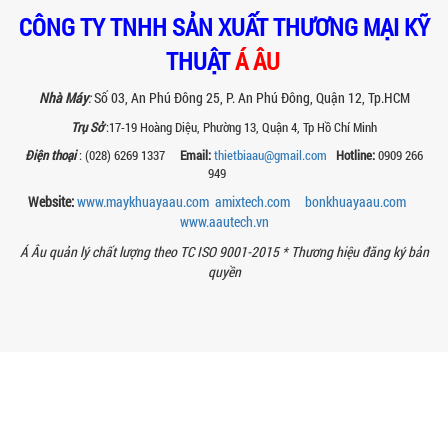
BÊN TRONG NHÀ MÁY Á ÂU: HÀNH TRÌNH
CÔNG TY TNHH SẢN XUẤT THƯƠNG MẠI KỸ
TẠO NÊN NHỮNG CHIẾC BỒN KHUẤY INOX
ĐẠT CHUẨN
THUẬT
Á ÂU
Khám phá quy trình gia công bồn khuấy
inox tại nhà máy Á Âu – nơi tạo ra thiết
Nhà Máy
:
Số 03, An Phú Đông 25, P. An Phú Đông, Quận 12, Tp.HCM
bị chuẩn kỹ thuật, bền bỉ, theo...
Trụ Sở
:17-19 Hoàng Diệu, Phường 13, Quận 4, Tp Hồ Chí Minh
MÁY NGHIỀN THUỐC BVTV – GIẢI PHÁP
Điện thoại
: (028) 6269 1337
Email:
thietbiaau@gmail.com
Hotline:
0909 266
TỐI ƯU TRONG SẢN XUẤT NÔNG DƯỢC
949
HIỆN ĐẠI
Website:
www.maykhuayaau.com
amixtech.com
bonkhuayaau.com
Máy nghiền thuốc BVTV giúp tối ưu độ
mịn, nâng cao hiệu quả sản xuất và
www.
aautech.vn
đảm bảo chất lượng chế phẩm nông...
Á Âu quản lý chất lượng theo TC ISO 9001-2015 *
Thương hiệu đăng ký bản
TIÊU CHÍ QUAN TRỌNG KHI CHỌN MUA
quyền
MÁY NGHIỀN RỔ CHO NGÀNH SƠN – MỰC
IN
Chọn máy nghiền rổ đúng giúp tăng độ
mịn sơn, mực in và tiết kiệm chi phí.
Xem ngay các tiêu chí kỹ thuật quan...
MÁY NGHIỀN SƠN THÍ NGHIỆM LÀ GÌ?
ỨNG DỤNG VÀ VAI TRÒ TRONG NGHIÊN
CỨU SƠN