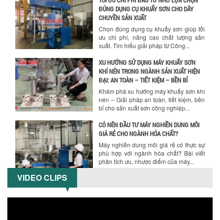
XU HƯỚNG SỬ DỤNG MÁY KHUẤY SƠN
KHÍ NÉN TRONG NGÀNH SẢN XUẤT HIỆN
ĐẠI: AN TOÀN – TIẾT KIỆM – BỀN BỈ
Khám phá xu hướng máy khuấy sơn khí
nén – Giải pháp an toàn, tiết kiệm, bền
bỉ cho sản xuất sơn công nghiệp...
CÓ NÊN ĐẦU TƯ MÁY NGHIỀN DUNG MÔI
GIÁ RẺ CHO NGÀNH HÓA CHẤT?
Máy nghiền dung môi giá rẻ có thực sự
phù hợp với ngành hóa chất? Bài viết
phân tích ưu, nhược điểm của máy...
5 LỢI ÍCH NỔI BẬT KHI SỬ DỤNG MÁY
KHUẤY SƠN DÙNG ĐIỆN TRONG SẢN XUẤT
Khám phá 5 lợi ích khi sử dụng máy
khuấy sơn dùng điện: nâng cao chất
lượng, tiết kiệm chi phí, tăng năng
suất,...
VIDEO CLIPS
TỐI ƯU NĂNG SUẤT VÀ CHI PHÍ VỚI MÁY
KHUẤY 3 TRỤC CÔNG SUẤT LỚN
Tối ưu năng suất và tiết kiệm chi phí
hiệu quả với máy khuấy 3 trục công