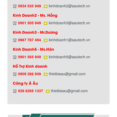
0934 535 949
kinhdoanh2@aautech.vn
BỒN CHỨA GIẢI NHIỆT SƠN, MỰC IN
Kinh Doanh2 - Ms. Hồng
Bồn chứa giải nhiệt sơn, mực in có cấu
tạo gồm 2 lớp inox và được dùng để
0901 505 949
kinhdoanh3@aautech.vn
Hướng dẫn thanh toán mua hàng
làm giảm nhiệt độ của nguyên...
Kinh Doanh3 - Mr.Dương
0967 787 494
kinhdoanh1@aautech.vn
MÁY TRỘN BỘT KHÔ 500KG
Kinh Doanh5 - Ms.Hân
Máy trộn bột khô 500kg được thiết kế
thân bồn nằm ngang, với cánh trộn bột
0901 565 949
kinhdoanh5@aautech.vn
xoay đảo thuận nghịch. Vật liệu...
Hỗ Trợ Kinh doanh
0909 266 949
thietbiaau@gmail.com
MÁY TRỘN BỘT KHÔ 200KG
Chính sách đổi trả hàng
Công ty Á Âu
Máy trộn bột khô 200kg được gia công
sản xuất tại công ty Á Âu. Máy dùng
028 6269 1337
thietbiaau@gmail.com
trộn các loại bột khô trong các ngành...
VÌ SAO DOANH NGHIỆP NÊN CHỌN MÁY
NGHIỀN MÀU SƠN Á ÂU?