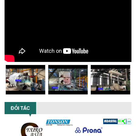
suất lớn – giải pháp khuấy trộn...
NHỮNG LỖI THƯỜNG GẶP KHI VẬN HÀNH
MÁY KHUẤY SƠN NÂNG KHÍ VÀ CÁCH
KHẮC PHỤC
Tổng hợp lỗi thường gặp khi vận hành
máy khuấy sơn nâng khí 200 lít và cách
khắc phục hiệu quả giúp doanh
nghiệp...
MÁY NGHIỀN HỮU CƠ LỎNG: GIẢI PHÁP
TỐI ƯU VỚI CÔNG NGHỆ MÁY NGHIỀN
NGANG CÁNH NGHIỀN CERAMIC
Máy nghiền hữu cơ lỏng sử dụng công
nghệ máy nghiền ngang cánh nghiền
ceramic giúp nâng cao độ mịn, hiệu
suất...
ĐẦU TƯ MÁY TRỘN PHÂN BÓN NẰM
ĐỐI TÁC
NGANG: LỢI ÍCH LÂU DÀI CHO DOANH
NGHIỆP SẢN XUẤT NÔNG NGHIỆP
Tìm hiểu lợi ích khi đầu tư máy trộn
phân bón nằm ngang: nâng cao hiệu
suất trộn, tiết kiệm chi phí, đảm bảo...