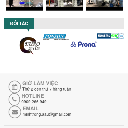
TỐI ƯU NĂNG SUẤT VÀ CHI PHÍ VỚI MÁY
KHUẤY 3 TRỤC CÔNG SUẤT LỚN
Tối ưu năng suất và tiết kiệm chi phí
hiệu quả với máy khuấy 3 trục công
ĐỐI TÁC
suất lớn – giải pháp khuấy trộn...
NHỮNG LỖI THƯỜNG GẶP KHI VẬN HÀNH
MÁY KHUẤY SƠN NÂNG KHÍ VÀ CÁCH
KHẮC PHỤC
Tổng hợp lỗi thường gặp khi vận hành
máy khuấy sơn nâng khí 200 lít và cách
khắc phục hiệu quả giúp doanh
nghiệp...
GIỜ LÀM VIỆC
MÁY NGHIỀN HỮU CƠ LỎNG: GIẢI PHÁP
TỐI ƯU VỚI CÔNG NGHỆ MÁY NGHIỀN
Thứ 2 đến thứ 7 hàng tuần
NGANG CÁNH NGHIỀN CERAMIC
HOTLINE
Máy nghiền hữu cơ lỏng sử dụng công
0909 266 949
nghệ máy nghiền ngang cánh nghiền
EMAIL
ceramic giúp nâng cao độ mịn, hiệu
minhtrong.aau@gmail.com
suất...
ĐẦU TƯ MÁY TRỘN PHÂN BÓN NẰM