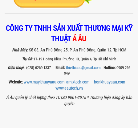
toàn, giá trị mang lại, ứng dụng...
TAY KẸP THÙNG TRÊN MÁY KHUẤY SƠN
30HP: TĂNG ĐỘ ỔN ĐỊNH VÀ AN TOÀN KHI
VẬN HÀNH
CÔNG TY TNHH SẢN XUẤT THƯƠNG MẠI KỸ
Tay kẹp thùng trên máy khuấy sơn
THUẬT
Á ÂU
30HP giúp giữ ổn định thùng chứa, đảm
bảo an toàn khi vận hành và nâng cao
chất...
Nhà Máy
:
Số 03, An Phú Đông 25, P. An Phú Đông, Quận 12, Tp.HCM
BỒN KHUẤY SÀN THAO TÁC – GIẢI PHÁP
Trụ Sở
:17-19 Hoàng Diệu, Phường 13, Quận 4, Tp Hồ Chí Minh
TOÀN DIỆN CHO SẢN XUẤT THỰC PHẨM,
Điện thoại
: (028) 6269 1337
Email:
thietbiaau@gmail.com
Hotline:
0909 266
MỸ PHẨM VÀ HÓA CHẤT
949
Khám phá thiết kế bồn khuấy sàn thao
Website:
www.maykhuayaau.com
amixtech.com
bonkhuayaau.com
tác inox an toàn, tiện lợi, phù hợp sản
xuất thực phẩm, mỹ phẩm, hóa chất....
www.
aautech.vn
Á Âu quản lý chất lượng theo TC ISO 9001-2015 *
Thương hiệu đăng ký bản
VÌ SAO CÁC XƯỞNG SƠN NÊN CHỌN MÁY
CHIẾT RÓT SƠN 1 VÒI CỦA Á ÂU?
quyền
Khám phá lý do vì sao máy chiết rót sơn
1 vòi của Á Âu là lựa chọn hàng đầu
cho các xưởng sơn: chính xác, tiết...
BÊN TRONG NHÀ MÁY Á ÂU: HÀNH TRÌNH