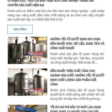
ƯU ĐIỂM VƯỢT TRỘI CỦA BỒN TRỘN SƠN CÔNG NGHIỆP TRONG DÂY
CHỌN MÁY KHUẤY TRỘN HÓA CHẤT CHO
CHUYỀN SẢN XUẤT HIỆN ĐẠI
NHÀ MÁY
Khám phá ưu điểm vượt trội của bồn trộn sơn công nghiệp – giải pháp
Khám phá những tiêu chí quan trọng
nâng cao năng suất, đảm bảo chất lượng và an toàn cho dây chuyền
giúp doanh nghiệp lựa chọn máy khuấy
sản xuất hiện đại. Lh 0909 266 949 Á Âu
trộn hóa chất phù hợp. Từ máy khuấy
hóa...
Xem thêm
NHỮNG YẾU TỐ QUYẾT ĐỊNH KHI CHỌN
BỒN KHUẤY SƠN: VẬT LIỆU, DUNG TÍCH VÀ
CÔNG SUẤT KHUẤY
Khám phá các yếu tố quan trọng khi
chọn bồn khuấy sơn: Vật liệu, dung tích
và công suất khuấy. Giải pháp tối...
BỒN KHUẤY TRỘN CHẤT LỎNG CHO
NGÀNH HÓA CHẤT: NHỮNG YẾU TỐ QUYẾT
ĐỊNH CHẤT LƯỢNG SẢN PHẨM CUỐI
CÙNG
Chính sách giao hàng
Khám phá những yếu tố quan trọng
quyết định chất lượng sản phẩm khi sử
dụng bồn khuấy trộn chất lỏng trong...
TỐI ƯU CHI PHÍ ĐẦU TƯ NHỜ LỰA CHỌN
ĐÚNG DỤNG CỤ KHUẤY SƠN CHO DÂY
CHUYỀN SẢN XUẤT