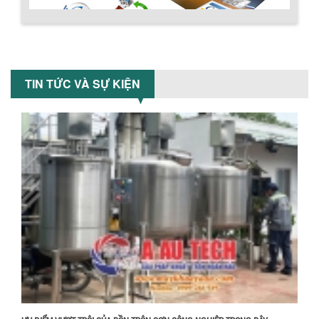
VÌ SAO DOANH NGHIỆP NÊN CHỌN MÁY
NGHIỀN MÀU SƠN Á ÂU?
Hướng dẫn thanh toán mua hàng
Khám phá lý do doanh nghiệp nên
TIN TỨC VÀ SỰ KIỆN
chọn máy nghiền màu sơn Á Âu: hiệu
suất cao, kiểm soát nhiệt tốt, tiết kiệm
chi...
ƯU ĐÃI ĐẶC BIỆT: GIÁ MÁY KHUẤY SƠN
CÔNG NGHIỆP GIẢM SỐC
Ưu đãi đặc biệt: Giá máy khuấy sơn
công nghiệp giảm sốc lên đến 20%.
Tiết kiệm chi phí, nhận ngay máy
khuấy...
Chính sách đổi trả hàng
TỐI ƯU CHI PHÍ SẢN XUẤT VỚI MÁY TRỘN
SƠN CÔNG NGHIỆP HIỆN ĐẠI
Khám phá cách máy trộn sơn công
nghiệp giúp doanh nghiệp tiết kiệm
nguyên liệu, nhân công và chi phí vận
hành. Giải...
NHỮNG TIÊU CHÍ QUAN TRỌNG KHI LỰA
Chính sách bảo hành