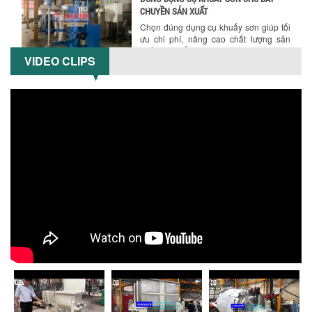
Chọn đúng dụng cụ khuấy sơn giúp tối
ưu chi phí, nâng cao chất lượng sản
xuất. Tìm hiểu giải pháp từ Công...
VIDEO CLIPS
XU HƯỚNG SỬ DỤNG MÁY KHUẤY SƠN
KHÍ NÉN TRONG NGÀNH SẢN XUẤT HIỆN
ĐẠI: AN TOÀN – TIẾT KIỆM – BỀN BỈ
Hướng dẫn thanh toán mua hàng
Khám phá xu hướng máy khuấy sơn khí
nén – Giải pháp an toàn, tiết kiệm, bền
bỉ cho sản xuất sơn công nghiệp...
CÓ NÊN ĐẦU TƯ MÁY NGHIỀN DUNG MÔI
GIÁ RẺ CHO NGÀNH HÓA CHẤT?
Máy nghiền dung môi giá rẻ có thực sự
phù hợp với ngành hóa chất? Bài viết
phân tích ưu, nhược điểm của máy...
5 LỢI ÍCH NỔI BẬT KHI SỬ DỤNG MÁY
KHUẤY SƠN DÙNG ĐIỆN TRONG SẢN XUẤT
Khám phá 5 lợi ích khi sử dụng máy
khuấy sơn dùng điện: nâng cao chất
lượng, tiết kiệm chi phí, tăng năng
suất,...