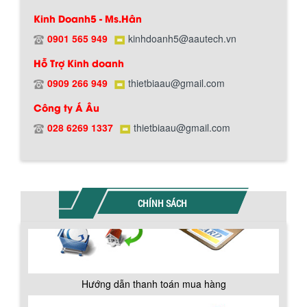
Kinh Doanh5 - Ms.Hân
0901 565 949
kinhdoanh5@aautech.vn
Hỗ Trợ Kinh doanh
0909 266 949
thietbiaau@gmail.com
BỒN CHỨA GIẢI NHIỆT SƠN, MỰC IN
Công ty Á Âu
Bồn chứa giải nhiệt sơn, mực in có cấu
Chính sách giao hàng
tạo gồm 2 lớp inox và được dùng để
028 6269 1337
thietbiaau@gmail.com
làm giảm nhiệt độ của nguyên...
MÁY TRỘN BỘT KHÔ 500KG
Máy trộn bột khô 500kg được thiết kế
CHÍNH SÁCH
thân bồn nằm ngang, với cánh trộn bột
xoay đảo thuận nghịch. Vật liệu...
MÁY TRỘN BỘT KHÔ 200KG
Máy trộn bột khô 200kg được gia công
Hướng dẫn thanh toán mua hàng
sản xuất tại công ty Á Âu. Máy dùng
trộn các loại bột khô trong các ngành...