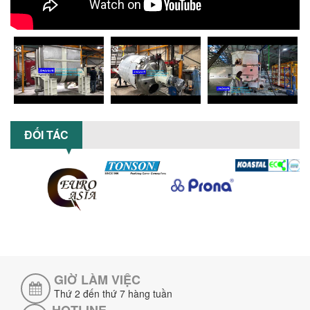
TỐI ƯU NĂNG SUẤT VÀ CHI PHÍ VỚI MÁY
KHUẤY 3 TRỤC CÔNG SUẤT LỚN
Tối ưu năng suất và tiết kiệm chi phí
hiệu quả với máy khuấy 3 trục công
suất lớn – giải pháp khuấy trộn...
NHỮNG LỖI THƯỜNG GẶP KHI VẬN HÀNH
MÁY KHUẤY SƠN NÂNG KHÍ VÀ CÁCH
KHẮC PHỤC
ĐỐI TÁC
Tổng hợp lỗi thường gặp khi vận hành
máy khuấy sơn nâng khí 200 lít và cách
khắc phục hiệu quả giúp doanh
nghiệp...
MÁY NGHIỀN HỮU CƠ LỎNG: GIẢI PHÁP
TỐI ƯU VỚI CÔNG NGHỆ MÁY NGHIỀN
NGANG CÁNH NGHIỀN CERAMIC
Máy nghiền hữu cơ lỏng sử dụng công
nghệ máy nghiền ngang cánh nghiền
ceramic giúp nâng cao độ mịn, hiệu
GIỜ LÀM VIỆC
suất...
Thứ 2 đến thứ 7 hàng tuần
ĐẦU TƯ MÁY TRỘN PHÂN BÓN NẰM