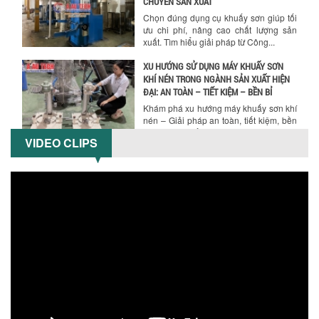
Hướng dẫn thanh toán mua hàng
CHUYỀN SẢN XUẤT
Chọn đúng dụng cụ khuấy sơn giúp tối
ưu chi phí, nâng cao chất lượng sản
xuất. Tìm hiểu giải pháp từ Công...
XU HƯỚNG SỬ DỤNG MÁY KHUẤY SƠN
KHÍ NÉN TRONG NGÀNH SẢN XUẤT HIỆN
ĐẠI: AN TOÀN – TIẾT KIỆM – BỀN BỈ
Khám phá xu hướng máy khuấy sơn khí
nén – Giải pháp an toàn, tiết kiệm, bền
bỉ cho sản xuất sơn công nghiệp...
VIDEO CLIPS
CÓ NÊN ĐẦU TƯ MÁY NGHIỀN DUNG MÔI
GIÁ RẺ CHO NGÀNH HÓA CHẤT?
Máy nghiền dung môi giá rẻ có thực sự
phù hợp với ngành hóa chất? Bài viết
phân tích ưu, nhược điểm của máy...
5 LỢI ÍCH NỔI BẬT KHI SỬ DỤNG MÁY
KHUẤY SƠN DÙNG ĐIỆN TRONG SẢN XUẤT
Khám phá 5 lợi ích khi sử dụng máy
khuấy sơn dùng điện: nâng cao chất
lượng, tiết kiệm chi phí, tăng năng
suất,...