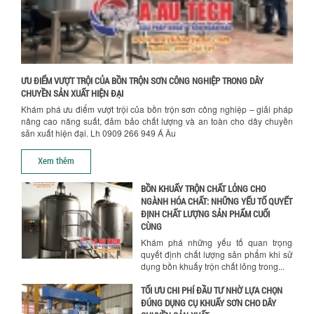
CHỌN MÁY KHUẤY TRỘN HÓA CHẤT CHO
NHÀ MÁY
Khám phá những tiêu chí quan trọng
giúp doanh nghiệp lựa chọn máy khuấy
trộn hóa chất phù hợp. Từ máy khuấy
hóa...
ƯU ĐIỂM VƯỢT TRỘI CỦA BỒN TRỘN SƠN CÔNG NGHIỆP TRONG DÂY
CHUYỀN SẢN XUẤT HIỆN ĐẠI
NHỮNG YẾU TỐ QUYẾT ĐỊNH KHI CHỌN
Khám phá ưu điểm vượt trội của bồn trộn sơn công nghiệp – giải pháp
BỒN KHUẤY SƠN: VẬT LIỆU, DUNG TÍCH VÀ
nâng cao năng suất, đảm bảo chất lượng và an toàn cho dây chuyền
CÔNG SUẤT KHUẤY
sản xuất hiện đại. Lh 0909 266 949 Á Âu
Khám phá các yếu tố quan trọng khi
Chính sách giao hàng
chọn bồn khuấy sơn: Vật liệu, dung tích
Xem thêm
và công suất khuấy. Giải pháp tối...
BỒN KHUẤY TRỘN CHẤT LỎNG CHO
NGÀNH HÓA CHẤT: NHỮNG YẾU TỐ QUYẾT
ĐỊNH CHẤT LƯỢNG SẢN PHẨM CUỐI
CÙNG
Khám phá những yếu tố quan trọng
quyết định chất lượng sản phẩm khi sử
dụng bồn khuấy trộn chất lỏng trong...
TỐI ƯU CHI PHÍ ĐẦU TƯ NHỜ LỰA CHỌN
ĐÚNG DỤNG CỤ KHUẤY SƠN CHO DÂY