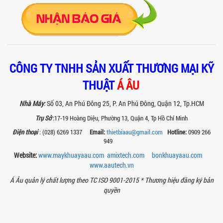
xuất thực phẩm, mỹ phẩm, hóa chất....
VÌ SAO CÁC XƯỞNG SƠN NÊN CHỌN MÁY
CHIẾT RÓT SƠN 1 VÒI CỦA Á ÂU?
Khám phá lý do vì sao máy chiết rót sơn
1 vòi của Á Âu là lựa chọn hàng đầu
cho các xưởng sơn: chính xác, tiết...
CÔNG TY TNHH SẢN XUẤT THƯƠNG MẠI KỸ
THUẬT
Á ÂU
BÊN TRONG NHÀ MÁY Á ÂU: HÀNH TRÌNH
TẠO NÊN NHỮNG CHIẾC BỒN KHUẤY INOX
Nhà Máy
:
Số 03, An Phú Đông 25, P. An Phú Đông, Quận 12, Tp.HCM
ĐẠT CHUẨN
Khám phá quy trình gia công bồn khuấy
Trụ Sở
:17-19 Hoàng Diệu, Phường 13, Quận 4, Tp Hồ Chí Minh
inox tại nhà máy Á Âu – nơi tạo ra thiết
Điện thoại
: (028) 6269 1337
Email:
thietbiaau@gmail.com
Hotline:
0909 266
bị chuẩn kỹ thuật, bền bỉ, theo...
949
MÁY NGHIỀN THUỐC BVTV – GIẢI PHÁP
Website:
www.maykhuayaau.com
amixtech.com
bonkhuayaau.com
TỐI ƯU TRONG SẢN XUẤT NÔNG DƯỢC
www.
aautech.vn
HIỆN ĐẠI
Máy nghiền thuốc BVTV giúp tối ưu độ
Á Âu quản lý chất lượng theo TC ISO 9001-2015 *
Thương hiệu đăng ký bản
mịn, nâng cao hiệu quả sản xuất và
quyền
đảm bảo chất lượng chế phẩm nông...
TIÊU CHÍ QUAN TRỌNG KHI CHỌN MUA
MÁY NGHIỀN RỔ CHO NGÀNH SƠN – MỰC