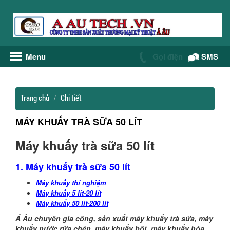
Menu
Gọi điện
SMS
Trang chủ
Chi tiết
MÁY KHUẤY TRÀ SỮA 50 LÍT
Máy khuấy trà sữa 50 lít
1. Máy khuấy trà sữa 50 lít
Máy khuấy thí nghiệm
Máy khuấy 5 lít-20 lít
Máy khuấy 50 lít-200 lít
Á Âu chuyên gia công, sản xuất máy khuấy trà sữa, máy
khuấy nước rửa chén, máy khuấy bột, máy khuấy hóa