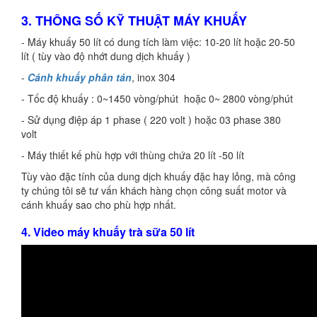
3. THÔNG SỐ KỸ THUẬT MÁY KHUẤY
- Máy khuấy 50 lít có dung tích làm việc: 10-20 lít hoặc 20-50
lít ( tùy vào độ nhớt dung dịch khuấy )
-
Cánh khuấy phân tán
, inox 304
- Tốc độ khuấy : 0~1450 vòng/phút hoặc 0~ 2800 vòng/phút
- Sử dụng điệp áp 1 phase ( 220 volt ) hoặc 03 phase 380
volt
- Máy thiết kế phù hợp với thùng chứa 20 lít -50 lít
Tùy vào đặc tính của dung dịch khuấy đặc hay lỏng, mà công
ty chúng tôi sẽ tư vấn khách hàng chọn công suất motor và
cánh khuấy sao cho phù hợp nhất.
4. Video máy khuấy trà sữa 50 lít