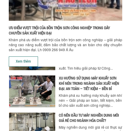
NGÀNH HÓA CHẤT: NHỮNG YẾU TỐ QUYẾT
ĐỊNH CHẤT LƯỢNG SẢN PHẨM CUỐI
CÙNG
Khám phá những yếu tố quan trọng
quyết định chất lượng sản phẩm khi sử
Chính sách giao hàng
ƯU ĐIỂM VƯỢT TRỘI CỦA BỒN TRỘN SƠN CÔNG NGHIỆP TRONG DÂY
dụng bồn khuấy trộn chất lỏng trong...
CHUYỀN SẢN XUẤT HIỆN ĐẠI
Khám phá ưu điểm vượt trội của bồn trộn sơn công nghiệp – giải pháp
TỐI ƯU CHI PHÍ ĐẦU TƯ NHỜ LỰA CHỌN
nâng cao năng suất, đảm bảo chất lượng và an toàn cho dây chuyền
ĐÚNG DỤNG CỤ KHUẤY SƠN CHO DÂY
sản xuất hiện đại. Lh 0909 266 949 Á Âu
CHUYỀN SẢN XUẤT
Chọn đúng dụng cụ khuấy sơn giúp tối
Xem thêm
ưu chi phí, nâng cao chất lượng sản
xuất. Tìm hiểu giải pháp từ Công...
XU HƯỚNG SỬ DỤNG MÁY KHUẤY SƠN
KHÍ NÉN TRONG NGÀNH SẢN XUẤT HIỆN
ĐẠI: AN TOÀN – TIẾT KIỆM – BỀN BỈ
Khám phá xu hướng máy khuấy sơn khí
nén – Giải pháp an toàn, tiết kiệm, bền
bỉ cho sản xuất sơn công nghiệp...
CÓ NÊN ĐẦU TƯ MÁY NGHIỀN DUNG MÔI
GIÁ RẺ CHO NGÀNH HÓA CHẤT?
Máy nghiền dung môi giá rẻ có thực sự