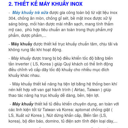
2. THIẾT KẾ MÁY KHUẤY INOX
-
Máy khuấy trà sữa
được gia công toàn bộ từ vật liệu inox
304, chống ăn mòn, chống gỉ sét, bề mặt inox được xử lý
sáng bóng, mối hàn được mài nhẵn sạch, mang tính thẩm
mỹ cao, phù hợp tiêu chuẩn an toàn trong thực phẩm,mỹ
phẩm, dược phẩm,...
-
Máy khuấy
được thiết kế trục khuấy chuẩn tâm, chịu tải và
không rung lắc khi hoạt động.
-
Máy khuấy
được trang bị bộ điều khiển tốc độ bằng biến
tần inverter ( LS, Korea ) giúp Quý khách có thể linh động
điều chỉnh vô cấp dãy tốc độ khuấy cho nhiều mục đích
khuấy khác nhau.
- Máy khuấy thiết kế nâng hạ tiện lợi bằng hệ thống ben khí
nén kết hợp với van gạt hành trình ( Airtac, Taiwan ) giúp
thao tác nâng hạ trục khuấy dễ dàng, bền, tiện lợi.
-
Máy khuấy
thiết kế tủ điều khiển chuyên dụng, an toàn với
các linh kiện tốt từ Taiwan và Korea: aptomat chống giật (
LS, Xuất xứ Korea ), Nút dừng khẩn cấp, Biến tần (LS,
korea), bộ đèn báo, domino, tủ điện sơn tỉnh điện loại dày,...