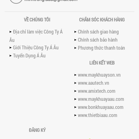
KHÁC BIỆT VỀ HIỆU QUẢ & NĂNG SUẤT
Tìm hiểu sự khác biệt giữa máy trộn bột
khô công nghiệp và máy trộn bột gia
VỀ CHÚNG TÔI
CHĂM SÓC KHÁCH HÀNG
đình về hiệu quả, năng suất và...
SO SÁNH MÁY KHUẤY PHÒNG NỔ VỚI MÁY
Địa chỉ làm việc Công Ty Á
Chính sách giao hàng
KHUẤY THƯỜNG: KHÁC BIỆT VÀ GIÁ TRỊ
Chính sách bảo hành
Âu
MANG LẠI
Giới Thiệu Công Ty Á Âu
Phương thức thanh toán
So sánh máy khuấy phòng nổ và máy
khuấy thường chi tiết: sự khác biệt về an
Tuyển Dụng Á Âu
toàn, giá trị mang lại, ứng dụng...
LIÊN KẾT WEB
TAY KẸP THÙNG TRÊN MÁY KHUẤY SƠN
www.maykhuayson.vn
30HP: TĂNG ĐỘ ỔN ĐỊNH VÀ AN TOÀN KHI
VẬN HÀNH
www.aautech.vn
Tay kẹp thùng trên máy khuấy sơn
www.amixtech.com
30HP giúp giữ ổn định thùng chứa, đảm
www.maykhuayaau.com
bảo an toàn khi vận hành và nâng cao
chất...
www.bonkhuayaau.com
BỒN KHUẤY SÀN THAO TÁC – GIẢI PHÁP
www.thietbiaau.com
TOÀN DIỆN CHO SẢN XUẤT THỰC PHẨM,
MỸ PHẨM VÀ HÓA CHẤT
ĐĂNG KÝ
Khám phá thiết kế bồn khuấy sàn thao
tác inox an toàn, tiện lợi, phù hợp sản