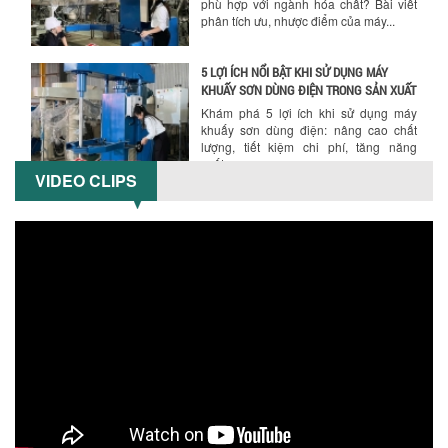
phù hợp với ngành hóa chất? Bài viết
phân tích ưu, nhược điểm của máy...
5 LỢI ÍCH NỔI BẬT KHI SỬ DỤNG MÁY
KHUẤY SƠN DÙNG ĐIỆN TRONG SẢN XUẤT
Khám phá 5 lợi ích khi sử dụng máy
khuấy sơn dùng điện: nâng cao chất
lượng, tiết kiệm chi phí, tăng năng
suất,...
VIDEO CLIPS
TỐI ƯU NĂNG SUẤT VÀ CHI PHÍ VỚI MÁY
KHUẤY 3 TRỤC CÔNG SUẤT LỚN
Tối ưu năng suất và tiết kiệm chi phí
hiệu quả với máy khuấy 3 trục công
suất lớn – giải pháp khuấy trộn...
NHỮNG LỖI THƯỜNG GẶP KHI VẬN HÀNH
MÁY KHUẤY SƠN NÂNG KHÍ VÀ CÁCH
KHẮC PHỤC
Tổng hợp lỗi thường gặp khi vận hành
máy khuấy sơn nâng khí 200 lít và cách
khắc phục hiệu quả giúp doanh
nghiệp...