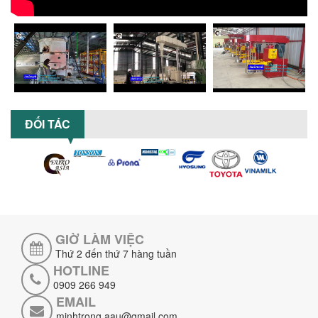
MÁY NGHIỀN HỮU CƠ LỎNG: GIẢI PHÁP
TỐI ƯU VỚI CÔNG NGHỆ MÁY NGHIỀN
NGANG CÁNH NGHIỀN CERAMIC
Máy nghiền hữu cơ lỏng sử dụng công
nghệ máy nghiền ngang cánh nghiền
ceramic giúp nâng cao độ mịn, hiệu
suất...
ĐẦU TƯ MÁY TRỘN PHÂN BÓN NẰM
ĐỐI TÁC
NGANG: LỢI ÍCH LÂU DÀI CHO DOANH
NGHIỆP SẢN XUẤT NÔNG NGHIỆP
Tìm hiểu lợi ích khi đầu tư máy trộn
phân bón nằm ngang: nâng cao hiệu
suất trộn, tiết kiệm chi phí, đảm bảo...
NHỮNG LƯU Ý KHI LẮP ĐẶT VÀ VẬN
HÀNH MÁY KHUẤY HÓA CHẤT KHÍ NÉN AN
TOÀN, HIỆU QUẢ
GIỜ LÀM VIỆC
Hướng dẫn chi tiết những lưu ý khi lắp
Thứ 2 đến thứ 7 hàng tuần
đặt và vận hành máy khuấy hóa chất
HOTLINE
khí nén để đảm bảo an toàn, hiệu...
0909 266 949
SO SÁNH MÁY TRỘN BỘT KHÔ CÔNG
EMAIL
NGHIỆP VÀ MÁY TRỘN BỘT GIA ĐÌNH:
minhtrong.aau@gmail.com