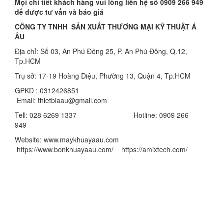
Mọi chi tiết khách hàng vui lòng liên hệ số 0909 266 949
để được tư vấn và báo giá
CÔNG TY TNHH SẢN XUẤT THƯƠNG MẠI KỸ THUẬT Á
ÂU
Địa chỉ: Số 03, An Phú Đông 25, P. An Phú Đông, Q.12,
Tp.HCM
Trụ sở: 17-19 Hoàng Diệu, Phường 13, Quận 4, Tp.HCM
GPKD : 0312426851
Email: thietbiaau@gmail.com
Tell: 028 6269 1337 Hotline: 0909 266
949
Website: www.maykhuayaau.com
https://www.bonkhuayaau.com/ https://amixtech.com/
Công Ty TNHH Thương Mại Kỹ Thuật Á ÂU
-----------------------------------------------------------------------------
------------
Showroom: Số 816/63, Quốc Lộ 1A, KP.5, P. Thạnh Xuân,
Q.12, Tp.HCM