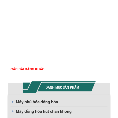
Trụ sở: Tầng 4, Số 17-19 Hoàng Diệu, Phường 12, Quận 4,
Tp.HCM
GPKD : 0312426851 Nơi cấp: Sở Kế Hoạch Đầu
Tư TP.HCM
Tell : 028 6269 1337 Fax : 028 6269 1337
Hotline: 0934 535 949
Gmail:kinhdoanh.aau2@gmail.com
Web :
www.amixtech.com
https://bonkhuayaau.com
http://maykhuayaau.com/
CÁC BÀI ĐĂNG KHÁC
DANH MỤC SẢN PHẨM
Máy nhũ hóa đồng hóa
Máy đồng hóa hút chân không