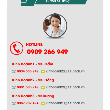
TƯ VẤN KỸ THUẬT
HOTLINE:
0909 266 949
Kinh Doanh1 - Ms. Cẩm
0934 535 949
kinhdoanh2@aautech.vn
BỒN CHỨA GIẢI NHIỆT SƠN, MỰC IN
Kinh Doanh2 - Ms. Hồng
Bồn chứa giải nhiệt sơn, mực in có cấu
tạo gồm 2 lớp inox và được dùng để
0901 505 949
kinhdoanh3@aautech.vn
làm giảm nhiệt độ của nguyên...
Kinh Doanh3 - Mr.Dương
0967 787 494
kinhdoanh1@aautech.vn
MÁY TRỘN BỘT KHÔ 500KG