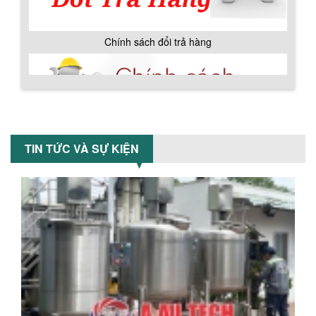
khuấy...
TỐI ƯU CHI PHÍ SẢN XUẤT VỚI MÁY TRỘN
Chính sách đổi trả hàng
SƠN CÔNG NGHIỆP HIỆN ĐẠI
Khám phá cách máy trộn sơn công
nghiệp giúp doanh nghiệp tiết kiệm
nguyên liệu, nhân công và chi phí vận
hành. Giải...
NHỮNG TIÊU CHÍ QUAN TRỌNG KHI LỰA
CHỌN MÁY KHUẤY TRỘN HÓA CHẤT CHO
Chính sách bảo hành
TIN TỨC VÀ SỰ KIỆN
NHÀ MÁY
Khám phá những tiêu chí quan trọng
giúp doanh nghiệp lựa chọn máy khuấy
trộn hóa chất phù hợp. Từ máy khuấy
hóa...
NHỮNG YẾU TỐ QUYẾT ĐỊNH KHI CHỌN
BỒN KHUẤY SƠN: VẬT LIỆU, DUNG TÍCH VÀ
CÔNG SUẤT KHUẤY
Khám phá các yếu tố quan trọng khi
chọn bồn khuấy sơn: Vật liệu, dung tích
và công suất khuấy. Giải pháp tối...
BỒN KHUẤY TRỘN CHẤT LỎNG CHO