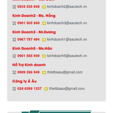
0934 535 949
kinhdoanh2@aautech.vn
Kinh Doanh2 - Ms. Hồng
0901 505 949
kinhdoanh3@aautech.vn
Chính sách giao hàng
Kinh Doanh3 - Mr.Dương
0967 787 494
kinhdoanh1@aautech.vn
BỒN CHỨA GIẢI NHIỆT SƠN, MỰC IN
Kinh Doanh5 - Ms.Hân
Bồn chứa giải nhiệt sơn, mực in có cấu
tạo gồm 2 lớp inox và được dùng để
0901 565 949
kinhdoanh5@aautech.vn
làm giảm nhiệt độ của nguyên...
Hỗ Trợ Kinh doanh
0909 266 949
thietbiaau@gmail.com
MÁY TRỘN BỘT KHÔ 500KG
Công ty Á Âu
Máy trộn bột khô 500kg được thiết kế
Hướng dẫn thanh toán mua hàng
thân bồn nằm ngang, với cánh trộn bột
028 6269 1337
thietbiaau@gmail.com
xoay đảo thuận nghịch. Vật liệu...
MÁY TRỘN BỘT KHÔ 200KG