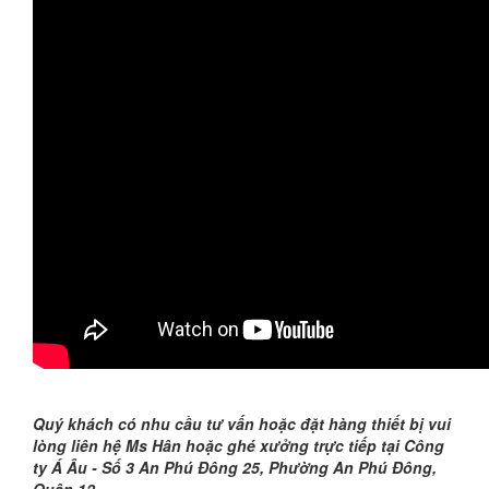
Quý khách có nhu cầu tư vấn hoặc đặt hàng thiết bị vui
lòng liên hệ
Ms Hân
hoặc ghé xưởng trực tiếp tại Công
ty Á Âu -
Số 3
An Phú Đông 25, Phường An Phú Đông,