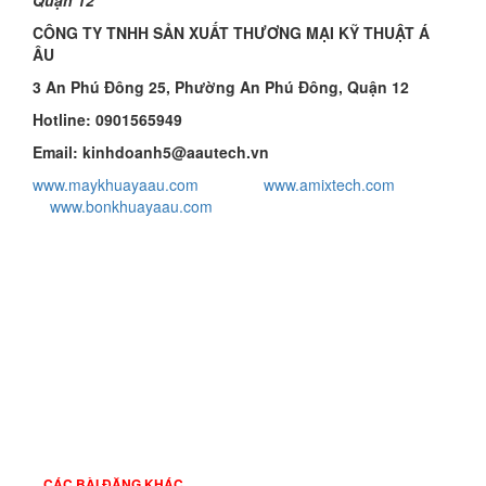
Quận 12
CÔNG TY TNHH SẢN XUẤT THƯƠNG MẠI KỸ THUẬT Á
ÂU
3
An Phú Đông 25, Phường An Phú Đông, Quận 12
Hotline: 09
01565949
Email: kinhdoanh
5
@aautech.vn
www.maykhuayaau.com
www.amixtech.com
www.bonkhuayaau.com
CÁC BÀI ĐĂNG KHÁC