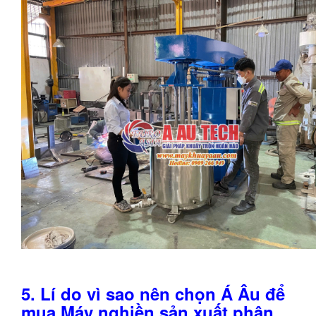
5.
Lí do vì sao nên chọn Á Âu để
mua
Máy nghiền
sản xuất phân