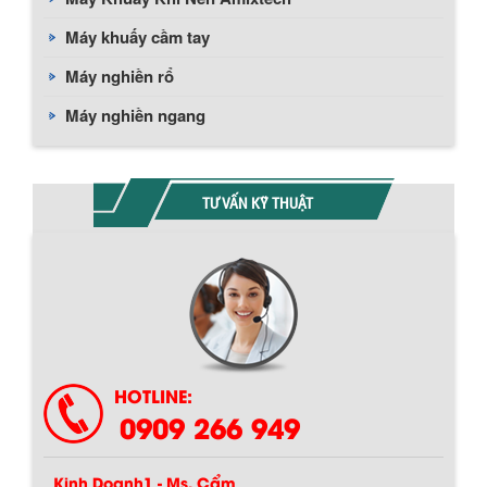
Máy khuấy cầm tay
Máy nghiền rổ
Máy nghiền ngang
TƯ VẤN KỸ THUẬT
HOTLINE:
0909 266 949
Kinh Doanh1 - Ms. Cẩm