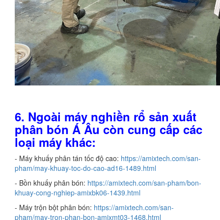
6. Ngoài máy nghiền rổ sản xuất
phân bón Á Âu còn cung cấp các
loại máy khác:
- Máy khuấy phân tán tốc độ cao:
https://amixtech.com/san-
pham/may-khuay-toc-do-cao-ad16-1489.html
- Bồn khuấy phân bón:
https://amixtech.com/san-pham/bon-
khuay-cong-nghiep-amixbk06-1439.html
- Máy trộn bột phân bón:
https://amixtech.com/san-
pham/may-tron-phan-bon-amixmt03-1468.html