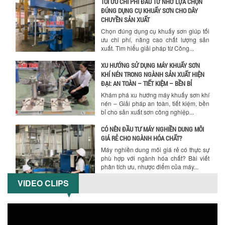
TỐI ƯU CHI PHÍ ĐẦU TƯ NHỜ LỰA CHỌN
ĐÚNG DỤNG CỤ KHUẤY SƠN CHO DÂY
CHUYỀN SẢN XUẤT
Chọn đúng dụng cụ khuấy sơn giúp tối
ưu chi phí, nâng cao chất lượng sản
xuất. Tìm hiểu giải pháp từ Công...
XU HƯỚNG SỬ DỤNG MÁY KHUẤY SƠN
KHÍ NÉN TRONG NGÀNH SẢN XUẤT HIỆN
ĐẠI: AN TOÀN – TIẾT KIỆM – BỀN BỈ
Khám phá xu hướng máy khuấy sơn khí
nén – Giải pháp an toàn, tiết kiệm, bền
bỉ cho sản xuất sơn công nghiệp...
CÓ NÊN ĐẦU TƯ MÁY NGHIỀN DUNG MÔI
GIÁ RẺ CHO NGÀNH HÓA CHẤT?
Máy nghiền dung môi giá rẻ có thực sự
phù hợp với ngành hóa chất? Bài viết
phân tích ưu, nhược điểm của máy...
VIDEO CLIPS
5 LỢI ÍCH NỔI BẬT KHI SỬ DỤNG MÁY
KHUẤY SƠN DÙNG ĐIỆN TRONG SẢN XUẤT
Khám phá 5 lợi ích khi sử dụng máy
khuấy sơn dùng điện: nâng cao chất