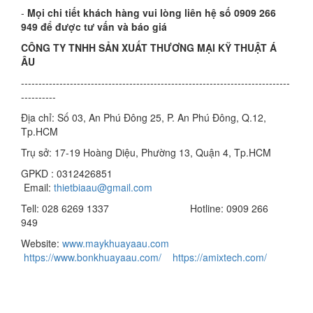
-
Mọi chi tiết khách hàng vui lòng liên hệ số 0909 266
949 để được tư vấn và báo giá
CÔNG TY TNHH SẢN XUẤT THƯƠNG MẠI KỸ THUẬT Á
ÂU
-----------------------------------------------------------------------------
----------
Địa chỉ: Số 03, An Phú Đông 25, P. An Phú Đông, Q.12,
Tp.HCM
Trụ sở: 17-19 Hoàng Diệu, Phường 13, Quận 4, Tp.HCM
GPKD : 0312426851
Email:
thietbiaau@gmail.com
Tell: 028 6269 1337 Hotline: 0909 266
949
Website:
www.maykhuayaau.com
https://www.bonkhuayaau.com/
https://amixtech.com/