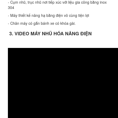
- Cụm nhũ, trục nhũ nơi tiếp xúc với liệu gia công bằng inox
304
- Máy thiết kế nâng hạ bằng điện vô cùng tiện lợi
- Chân máy có gắn bánh xe có khóa gài.
3. VIDEO MÁY NHŨ HÓA NÂNG ĐIỆN