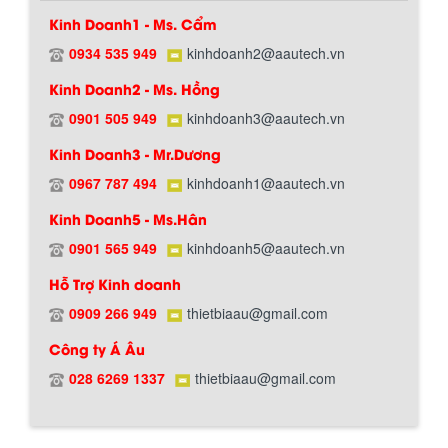
Kinh Doanh1 - Ms. Cẩm
0934 535 949
kinhdoanh2@aautech.vn
BỒN CHỨA GIẢI NHIỆT SƠN, MỰC IN
Kinh Doanh2 - Ms. Hồng
Bồn chứa giải nhiệt sơn, mực in có cấu
tạo gồm 2 lớp inox và được dùng để
0901 505 949
kinhdoanh3@aautech.vn
Hướng dẫn thanh toán mua hàng
làm giảm nhiệt độ của nguyên...
Kinh Doanh3 - Mr.Dương
0967 787 494
kinhdoanh1@aautech.vn
MÁY TRỘN BỘT KHÔ 500KG
Kinh Doanh5 - Ms.Hân
Máy trộn bột khô 500kg được thiết kế
thân bồn nằm ngang, với cánh trộn bột
0901 565 949
kinhdoanh5@aautech.vn
xoay đảo thuận nghịch. Vật liệu...
Hỗ Trợ Kinh doanh
0909 266 949
thietbiaau@gmail.com
MÁY TRỘN BỘT KHÔ 200KG
Chính sách đổi trả hàng
Công ty Á Âu
Máy trộn bột khô 200kg được gia công
sản xuất tại công ty Á Âu. Máy dùng
028 6269 1337
thietbiaau@gmail.com
trộn các loại bột khô trong các ngành...