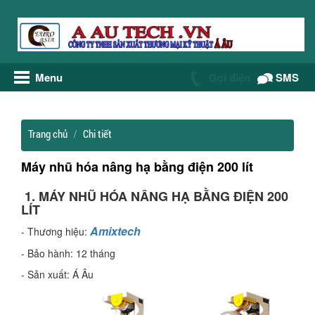
Menu
Gọi điện
SMS
Trang chủ
Chi tiết
Máy nhũ hóa nâng hạ bằng điện 200 lít
1. MÁY NHŨ HÓA NÂNG HẠ BẰNG ĐIỆN 200
LÍT
Amixtech
- Thương hiệu:
- Bảo hành: 12 tháng
- Sản xuất: Á Âu