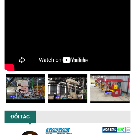
Tối ưu năng suất và tiết kiệm chi phí
hiệu quả với máy khuấy 3 trục công
suất lớn – giải pháp khuấy trộn...
NHỮNG LỖI THƯỜNG GẶP KHI VẬN HÀNH
MÁY KHUẤY SƠN NÂNG KHÍ VÀ CÁCH
KHẮC PHỤC
Tổng hợp lỗi thường gặp khi vận hành
máy khuấy sơn nâng khí 200 lít và cách
khắc phục hiệu quả giúp doanh
nghiệp...
MÁY NGHIỀN HỮU CƠ LỎNG: GIẢI PHÁP
TỐI ƯU VỚI CÔNG NGHỆ MÁY NGHIỀN
NGANG CÁNH NGHIỀN CERAMIC
Máy nghiền hữu cơ lỏng sử dụng công
nghệ máy nghiền ngang cánh nghiền
ceramic giúp nâng cao độ mịn, hiệu
suất...
ĐẦU TƯ MÁY TRỘN PHÂN BÓN NẰM
ĐỐI TÁC
NGANG: LỢI ÍCH LÂU DÀI CHO DOANH
NGHIỆP SẢN XUẤT NÔNG NGHIỆP
Tìm hiểu lợi ích khi đầu tư máy trộn