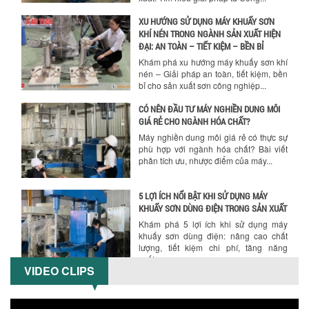
XU HƯỚNG SỬ DỤNG MÁY KHUẤY SƠN
KHÍ NÉN TRONG NGÀNH SẢN XUẤT HIỆN
ĐẠI: AN TOÀN – TIẾT KIỆM – BỀN BỈ
Khám phá xu hướng máy khuấy sơn khí
nén – Giải pháp an toàn, tiết kiệm, bền
bỉ cho sản xuất sơn công nghiệp...
CÓ NÊN ĐẦU TƯ MÁY NGHIỀN DUNG MÔI
GIÁ RẺ CHO NGÀNH HÓA CHẤT?
Máy nghiền dung môi giá rẻ có thực sự
phù hợp với ngành hóa chất? Bài viết
phân tích ưu, nhược điểm của máy...
5 LỢI ÍCH NỔI BẬT KHI SỬ DỤNG MÁY
KHUẤY SƠN DÙNG ĐIỆN TRONG SẢN XUẤT
Khám phá 5 lợi ích khi sử dụng máy
khuấy sơn dùng điện: nâng cao chất
lượng, tiết kiệm chi phí, tăng năng
suất,...
VIDEO CLIPS
TỐI ƯU NĂNG SUẤT VÀ CHI PHÍ VỚI MÁY
KHUẤY 3 TRỤC CÔNG SUẤT LỚN