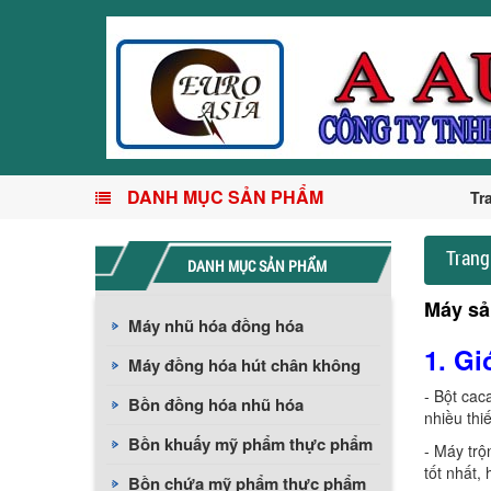
DANH MỤC SẢN PHẨM
Tr
Trang
DANH MỤC SẢN PHẨM
Máy sả
Máy nhũ hóa đồng hóa
1.
Gi
Máy đồng hóa hút chân không
- Bột cac
Bồn đồng hóa nhũ hóa
nhiều thi
Bồn khuấy mỹ phẩm thực phẩm
- Máy trộ
tốt nhất,
Bồn chứa mỹ phẩm thực phẩm