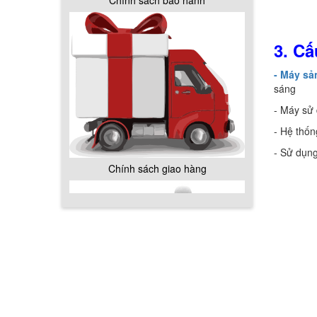
Chính sách bảo hành
3.
Cấ
- Máy sả
sáng
- Máy sử 
- Hệ thốn
- Sử dụn
Chính sách giao hàng
Hướng dẫn thanh toán mua hàng