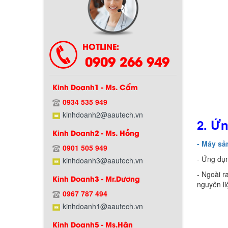
HOTLINE:
0909 266 949
Kinh Doanh1 - Ms. Cẩm
0934 535 949
Chính sách bảo hành
kinhdoanh2@aautech.vn
2.
Ứn
Kinh Doanh2 - Ms. Hồng
- Máy sả
0901 505 949
- Ứng dụn
kinhdoanh3@aautech.vn
- Ngoài 
Kinh Doanh3 - Mr.Dương
nguyên li
0967 787 494
kinhdoanh1@aautech.vn
Kinh Doanh5 - Ms.Hân