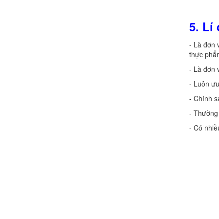
5.
Lí
- Là đơn 
thực phẩ
- Là đơn 
- Luôn ưu
- Chính 
- Thường 
- Có nhiề