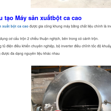
u tạo Máy sản xuất
bột ca cao
n xuất bột ca cao
được gia công khung máy bằng chất liệu chính là i
dụng cơ cấu trộn 2 chiều thuận nghịch, bên trong có cánh trộn.
g tủ điện điều khiển chuyên nghiệp, bộ inverter điều chỉnh tốc độ khuấ
g được đa dạng nguyên liệu khác nhau