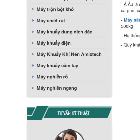
- Á Âu là
Máy trộn bột khô
cà phê, c
-
Máy sản
Máy chiết rót
500kg
Máy khuấy dung dịch đặc
- Hệ thốn
Máy khuấy điện
- Quý khá
Máy Khuấy Khí Nén Amixtech
Máy khuấy cầm tay
Máy nghiền rổ
Máy nghiền ngang
TƯ VẤN KỸ THUẬT