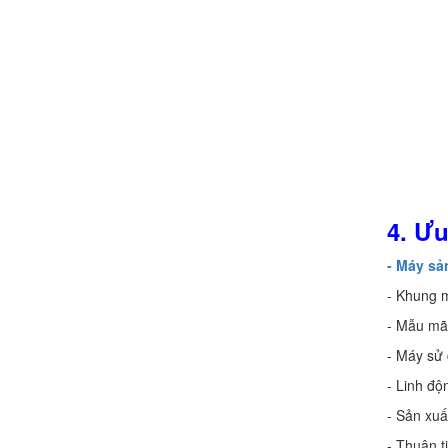
Chính sách đổi trả hàng
4.
Ưu
- Máy sả
- Khung 
- Mẫu mã
- Máy sử 
- Linh độ
- Sản xuấ
- Thuận t