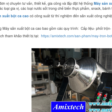
 đơn vị chuyên tư vấn, thiết kế, gia công và lắp đặt hệ thống
Máy sản xu
ác loại gia vị, các loại nước sốt trong chế biến thực phẩm, snack, bánh 
 xuất bột ca cao
có công suất từ thí nghiệm đến sản xuất công nghi
g Máy sản xuất bột ca cao bao gồm các quy trình: Cấp liệu- phối trộn
ch tham khảo thiết bị tại:
https://amixtech.com/san-pham/may-tron-bo