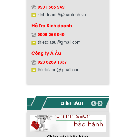
Chính sách giao hàng
0901 565 949
kinhdoanh5@aautech.vn
Hỗ Trợ Kinh doanh
0909 266 949
thietbiaau@gmail.com
Công ty Á Âu
Hướng dẫn thanh toán mua hàng
028 6269 1337
thietbiaau@gmail.com
CHÍNH SÁCH
Chính sách đổi trả hàng