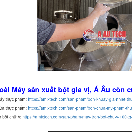
oài Máy sản xuất bột gia vị, Á Âu còn 
uấy thực phẩm:
https://amixtech.com/san-pham/bon-khuay-gia-nhiet-t
hứa thực phẩm:
https://amixtech.com/san-pham/bon-chua-my-pham-th
n bột chữ V:
https://amixtech.com/san-pham/may-tron-bot-chu-v-100kg