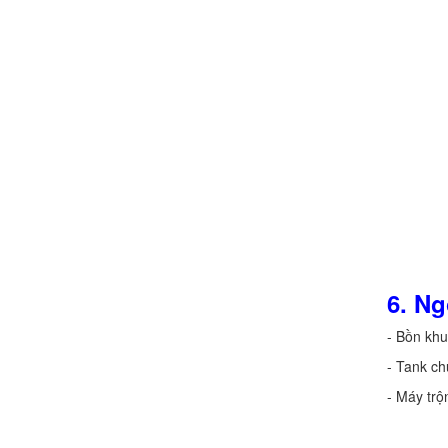
6. Ng
- Bồn kh
- Tank c
- Máy trộ