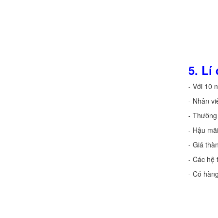
5. Lí
- Với 10 
- Nhân vi
- Thường 
- Hậu mã
- Giá thà
- Các hệ
- Có hàng