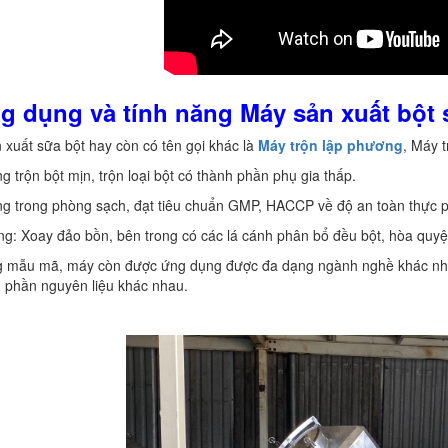
g dụng và tính năng Máy sản xuất bột
 xuất sữa bột hay còn có tên gọi khác là
Máy trộn lập phương
, Máy 
g trộn bột mịn, trộn loại bột có thành phần phụ gia thấp.
ng trong phòng sạch, đạt tiêu chuẩn GMP, HACCP về độ an toàn thực 
ng: Xoay đảo bồn, bên trong có các lá cánh phân bổ đều bột, hòa quy
ng mẫu mã, máy còn được ứng dụng được đa dạng ngành nghề khác nha
 phần nguyên liệu khác nhau.