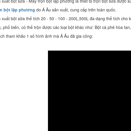
 xuất bột sữa - Máy trộn bột lập phương là thiết bị trộn bột sữa được 
ộn bột lập phương
do Á Âu sản xuất, cung cấp trên toàn quốc.
 xuất bột sữa thể tích 20 - 50 - 100 - 200L,500L đa dạng thể tích cho
, phổ biến, có thể trộn được các loại bột khác như: Bột cà phê hòa tan, 
ch tham khảo 1 số hình ảnh mà Á Âu đã gia công: