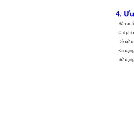
4. Ưu
- Sản xuấ
- Chi phí
Chính sách đổi trả hàng
- Dễ sử d
- Đa dạng
- Sử dụn