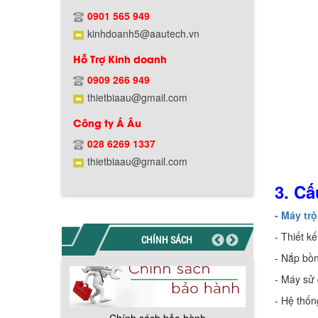
Chính sách giao hàng
0901 565 949
kinhdoanh5@aautech.vn
Hỗ Trợ Kinh doanh
0909 266 949
thietbiaau@gmail.com
Công ty Á Âu
Hướng dẫn thanh toán mua hàng
028 6269 1337
thietbiaau@gmail.com
3. Cấ
- Máy tr
- Thiết k
CHÍNH SÁCH
Chính sách đổi trả hàng
- Nắp bồn
- Máy sử 
- Hệ thốn