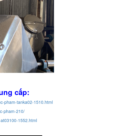
cung cấp:
huc-pham-tanka02-1510.html
uc-pham-210/
-at03100-1552.html