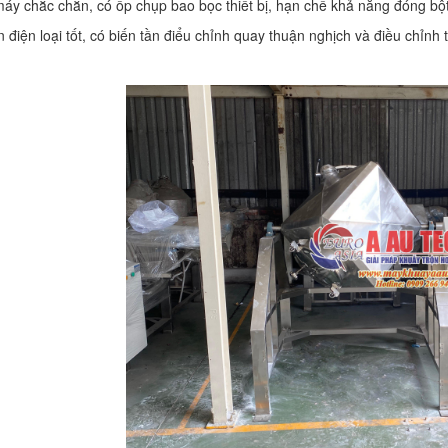
áy chắc chắn, có ốp chụp bao bọc thiết bị, hạn chế khả năng đóng bột
ện điện loại tốt, có biến tần điểu chỉnh quay thuận nghịch và điều chỉn