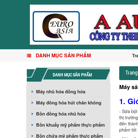
DANH MỤC SẢN PHẨM
Tr
Trang
DANH MỤC SẢN PHẨM
Máy sả
Máy nhũ hóa đồng hóa
1. Gi
Máy đồng hóa hút chân không
- Sữa bột
Bồn đồng hóa nhũ hóa
thị trườn
đến thàn
Bồn khuấy mỹ phẩm thực phẩm
phẩm tốt 
Bồn chứa mỹ phẩm thực phẩm