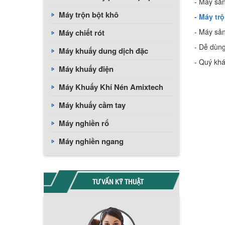
- Máy sản
Máy trộn bột khô
- Máy tr
- Máy sản
Máy chiết rót
- Dễ dùng
Máy khuấy dung dịch đặc
- Quý khá
Máy khuấy điện
Máy Khuấy Khí Nén Amixtech
Máy khuấy cầm tay
Máy nghiền rổ
Máy nghiền ngang
TƯ VẤN KỸ THUẬT