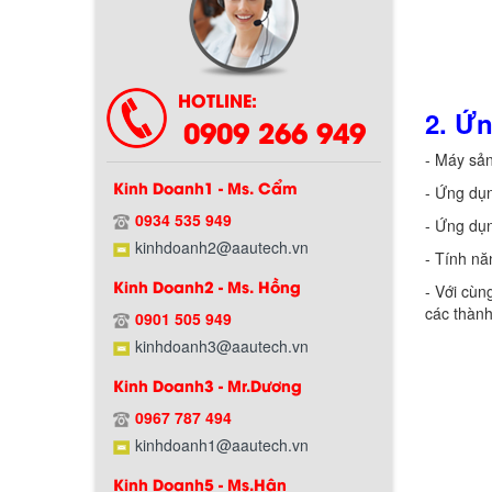
HOTLINE:
2. Ứn
0909 266 949
- Máy sản
Kinh Doanh1 - Ms. Cẩm
- Ứng dụn
0934 535 949
- Ứng dụ
Chính sách bảo hành
kinhdoanh2@aautech.vn
- Tính nă
Kinh Doanh2 - Ms. Hồng
- Với cù
các thành
0901 505 949
kinhdoanh3@aautech.vn
Kinh Doanh3 - Mr.Dương
0967 787 494
kinhdoanh1@aautech.vn
Kinh Doanh5 - Ms.Hân