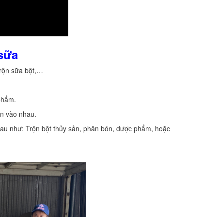
 sữa
trộn sữa bột,…
phẩm.
ện vào nhau.
u như: Trộn bột thủy sản, phân bón, dược phẩm, hoặc