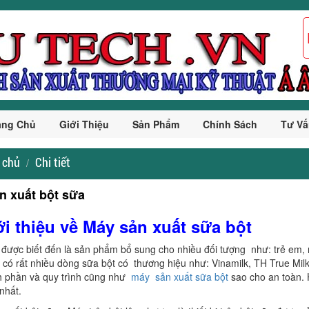
ang Chủ
Giới Thiệu
Sản Phẩm
Chính Sách
Tư Vấ
 chủ
Chi tiết
n xuất bột sữa
ới thiệu về Máy sản xuất sữa bột
 được biết đến là sản phẩm bổ sung cho nhiều đối tượng như: trẻ em, 
g có rất nhiều dòng sữa bột có thương hiệu như: Vinamilk, TH True Milk,
h phần và quy trình cũng như
máy sản xuất sữa bột
sao cho an toàn. 
nhất.