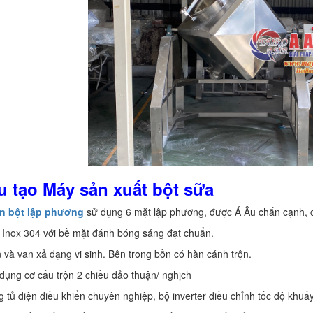
u tạo Máy sản xuất bột sữa
ộn bột lập phương
sử dụng 6 mặt lập phương, được Á Âu chấn cạnh, 
ế Inox 304 với bề mặt đánh bóng sáng đạt chuẩn.
 và van xả dạng vi sinh. Bên trong bồn có hàn cánh trộn.
dụng cơ cấu trộn 2 chiều đảo thuận/ nghịch
g tủ điện điều khiển chuyên nghiệp, bộ inverter điều chỉnh tốc độ khuấ