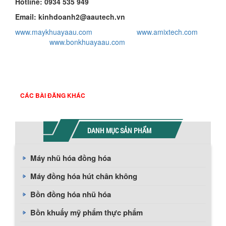
Hotline:
0934 535 949
Email: kinhdoanh
2
@aautech.vn
www.maykhuayaau.com
www.amixtech.com
www.bonkhuayaau.com
CÁC BÀI ĐĂNG KHÁC
DANH MỤC SẢN PHẨM
Máy nhũ hóa đồng hóa
Máy đồng hóa hút chân không
Bồn đồng hóa nhũ hóa
Bồn khuấy mỹ phẩm thực phẩm