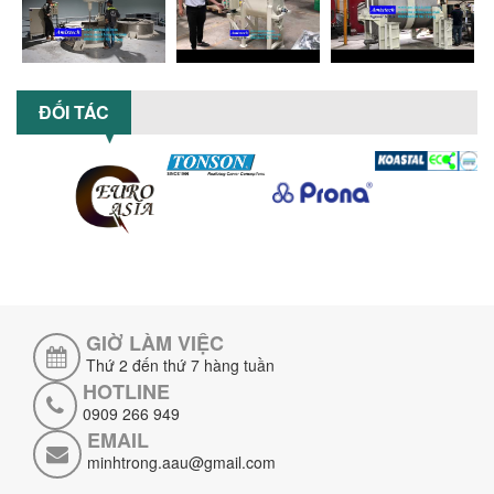
phân tích ưu, nhược điểm của máy...
5 LỢI ÍCH NỔI BẬT KHI SỬ DỤNG MÁY
KHUẤY SƠN DÙNG ĐIỆN TRONG SẢN XUẤT
ĐỐI TÁC
Khám phá 5 lợi ích khi sử dụng máy
khuấy sơn dùng điện: nâng cao chất
lượng, tiết kiệm chi phí, tăng năng
suất,...
TỐI ƯU NĂNG SUẤT VÀ CHI PHÍ VỚI MÁY
KHUẤY 3 TRỤC CÔNG SUẤT LỚN
Tối ưu năng suất và tiết kiệm chi phí
hiệu quả với máy khuấy 3 trục công
suất lớn – giải pháp khuấy trộn...
GIỜ LÀM VIỆC
NHỮNG LỖI THƯỜNG GẶP KHI VẬN HÀNH
MÁY KHUẤY SƠN NÂNG KHÍ VÀ CÁCH
Thứ 2 đến thứ 7 hàng tuần
KHẮC PHỤC
HOTLINE
Tổng hợp lỗi thường gặp khi vận hành
0909 266 949
máy khuấy sơn nâng khí 200 lít và cách
EMAIL
khắc phục hiệu quả giúp doanh
minhtrong.aau@gmail.com
nghiệp...