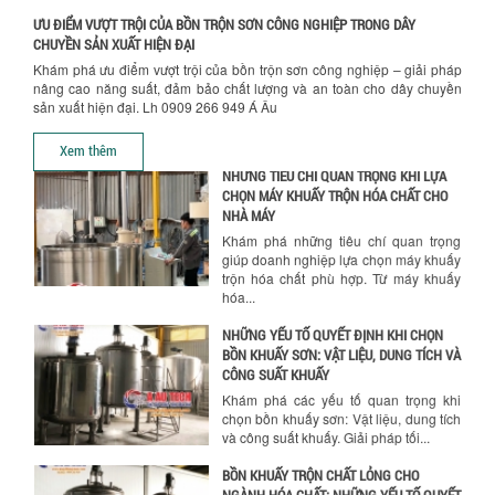
ƯU ĐIỂM VƯỢT TRỘI CỦA BỒN TRỘN SƠN CÔNG NGHIỆP TRONG DÂY
TỐI ƯU CHI PHÍ SẢN XUẤT VỚI MÁY TRỘN
CHUYỀN SẢN XUẤT HIỆN ĐẠI
SƠN CÔNG NGHIỆP HIỆN ĐẠI
Khám phá ưu điểm vượt trội của bồn trộn sơn công nghiệp – giải pháp
Khám phá cách máy trộn sơn công
nâng cao năng suất, đảm bảo chất lượng và an toàn cho dây chuyền
nghiệp giúp doanh nghiệp tiết kiệm
sản xuất hiện đại. Lh 0909 266 949 Á Âu
nguyên liệu, nhân công và chi phí vận
hành. Giải...
Xem thêm
NHỮNG TIÊU CHÍ QUAN TRỌNG KHI LỰA
CHỌN MÁY KHUẤY TRỘN HÓA CHẤT CHO
NHÀ MÁY
Khám phá những tiêu chí quan trọng
giúp doanh nghiệp lựa chọn máy khuấy
trộn hóa chất phù hợp. Từ máy khuấy
hóa...
NHỮNG YẾU TỐ QUYẾT ĐỊNH KHI CHỌN
BỒN KHUẤY SƠN: VẬT LIỆU, DUNG TÍCH VÀ
CÔNG SUẤT KHUẤY
Khám phá các yếu tố quan trọng khi
chọn bồn khuấy sơn: Vật liệu, dung tích
và công suất khuấy. Giải pháp tối...
BỒN KHUẤY TRỘN CHẤT LỎNG CHO