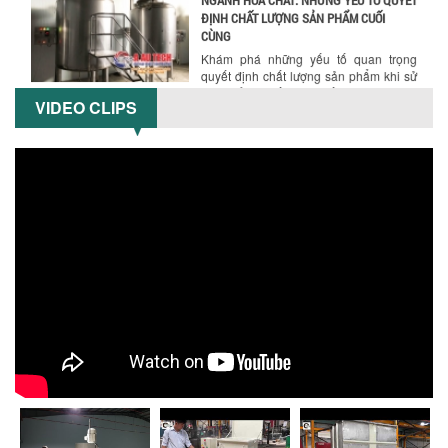
NGÀNH HÓA CHẤT: NHỮNG YẾU TỐ QUYẾT
ĐỊNH CHẤT LƯỢNG SẢN PHẨM CUỐI
CÙNG
Khám phá những yếu tố quan trọng
quyết định chất lượng sản phẩm khi sử
dụng bồn khuấy trộn chất lỏng trong...
VIDEO CLIPS
TỐI ƯU CHI PHÍ ĐẦU TƯ NHỜ LỰA CHỌN
ĐÚNG DỤNG CỤ KHUẤY SƠN CHO DÂY
CHUYỀN SẢN XUẤT
Chọn đúng dụng cụ khuấy sơn giúp tối
ưu chi phí, nâng cao chất lượng sản
xuất. Tìm hiểu giải pháp từ Công...
XU HƯỚNG SỬ DỤNG MÁY KHUẤY SƠN
KHÍ NÉN TRONG NGÀNH SẢN XUẤT HIỆN
ĐẠI: AN TOÀN – TIẾT KIỆM – BỀN BỈ
Khám phá xu hướng máy khuấy sơn khí
nén – Giải pháp an toàn, tiết kiệm, bền
bỉ cho sản xuất sơn công nghiệp...
CÓ NÊN ĐẦU TƯ MÁY NGHIỀN DUNG MÔI
GIÁ RẺ CHO NGÀNH HÓA CHẤT?
Máy nghiền dung môi giá rẻ có thực sự
phù hợp với ngành hóa chất? Bài viết