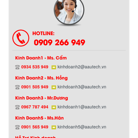
Chính sách giao hàng
HOTLINE:
0909 266 949
Kinh Doanh1 - Ms. Cẩm
0934 535 949
kinhdoanh2@aautech.vn
Kinh Doanh2 - Ms. Hồng
0901 505 949
kinhdoanh3@aautech.vn
Hướng dẫn thanh toán mua hàng
Kinh Doanh3 - Mr.Dương
0967 787 494
kinhdoanh1@aautech.vn
Kinh Doanh5 - Ms.Hân
0901 565 949
kinhdoanh5@aautech.vn
Hỗ Trợ Kinh doanh