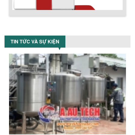
thân bồn nằm ngang, với cánh trộn bột
xoay đảo thuận nghịch. Vật liệu...
Chính sách giao hàng
MÁY TRỘN BỘT KHÔ 200KG
Máy trộn bột khô 200kg được gia công
TIN TỨC VÀ SỰ KIỆN
sản xuất tại công ty Á Âu. Máy dùng
trộn các loại bột khô trong các ngành...
VÌ SAO DOANH NGHIỆP NÊN CHỌN MÁY
NGHIỀN MÀU SƠN Á ÂU?
Khám phá lý do doanh nghiệp nên
chọn máy nghiền màu sơn Á Âu: hiệu
suất cao, kiểm soát nhiệt tốt, tiết kiệm
chi...
Hướng dẫn thanh toán mua hàng
ƯU ĐÃI ĐẶC BIỆT: GIÁ MÁY KHUẤY SƠN
CÔNG NGHIỆP GIẢM SỐC
Ưu đãi đặc biệt: Giá máy khuấy sơn
công nghiệp giảm sốc lên đến 20%.
Tiết kiệm chi phí, nhận ngay máy
khuấy...