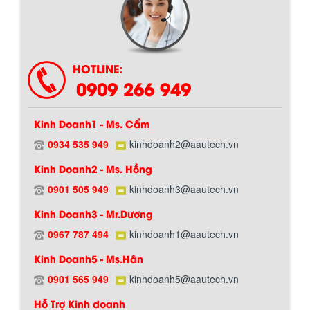
Chính sách giao hàng
HOTLINE:
0909 266 949
Kinh Doanh1 - Ms. Cẩm
0934 535 949
kinhdoanh2@aautech.vn
Kinh Doanh2 - Ms. Hồng
0901 505 949
kinhdoanh3@aautech.vn
Hướng dẫn thanh toán mua hàng
Kinh Doanh3 - Mr.Dương
0967 787 494
kinhdoanh1@aautech.vn
Kinh Doanh5 - Ms.Hân
0901 565 949
kinhdoanh5@aautech.vn
Hỗ Trợ Kinh doanh