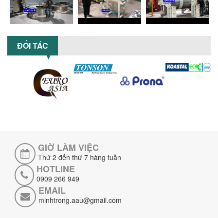
5 LỢI ÍCH NỔI BẬT KHI SỬ DỤNG MÁY
KHUẤY SƠN DÙNG ĐIỆN TRONG SẢN XUẤT
ĐỐI TÁC
Khám phá 5 lợi ích khi sử dụng máy
khuấy sơn dùng điện: nâng cao chất
lượng, tiết kiệm chi phí, tăng năng
suất,...
TỐI ƯU NĂNG SUẤT VÀ CHI PHÍ VỚI MÁY
KHUẤY 3 TRỤC CÔNG SUẤT LỚN
Tối ưu năng suất và tiết kiệm chi phí
hiệu quả với máy khuấy 3 trục công
suất lớn – giải pháp khuấy trộn...
GIỜ LÀM VIỆC
NHỮNG LỖI THƯỜNG GẶP KHI VẬN HÀNH
MÁY KHUẤY SƠN NÂNG KHÍ VÀ CÁCH
Thứ 2 đến thứ 7 hàng tuần
KHẮC PHỤC
HOTLINE
Tổng hợp lỗi thường gặp khi vận hành
0909 266 949
máy khuấy sơn nâng khí 200 lít và cách
EMAIL
khắc phục hiệu quả giúp doanh
minhtrong.aau@gmail.com
nghiệp...
MÁY NGHIỀN HỮU CƠ LỎNG: GIẢI PHÁP