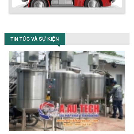
thân bồn nằm ngang, với cánh trộn bột
xoay đảo thuận nghịch. Vật liệu...
Chính sách giao hàng
MÁY TRỘN BỘT KHÔ 200KG
Máy trộn bột khô 200kg được gia công
TIN TỨC VÀ SỰ KIỆN
sản xuất tại công ty Á Âu. Máy dùng
trộn các loại bột khô trong các ngành...
VÌ SAO DOANH NGHIỆP NÊN CHỌN MÁY
NGHIỀN MÀU SƠN Á ÂU?
Khám phá lý do doanh nghiệp nên
chọn máy nghiền màu sơn Á Âu: hiệu
suất cao, kiểm soát nhiệt tốt, tiết kiệm
chi...
Hướng dẫn thanh toán mua hàng
ƯU ĐÃI ĐẶC BIỆT: GIÁ MÁY KHUẤY SƠN
CÔNG NGHIỆP GIẢM SỐC
Ưu đãi đặc biệt: Giá máy khuấy sơn
công nghiệp giảm sốc lên đến 20%.
Tiết kiệm chi phí, nhận ngay máy
khuấy...