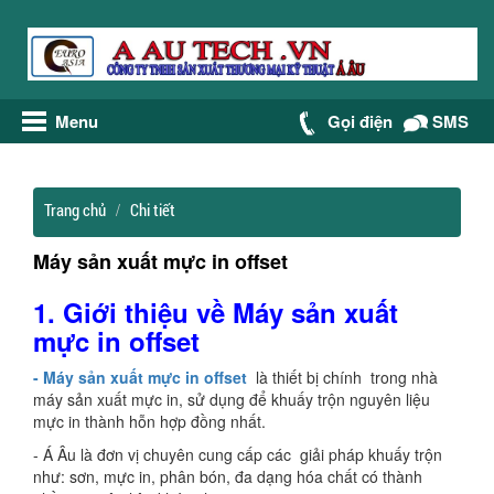
Menu
Gọi điện
SMS
Trang chủ
Chi tiết
Máy sản xuất mực in offset
1.
Giới thiệu về Máy sản xuất
mực in
offset
- Máy sản xuất mực in offset
là thiết bị chính trong nhà
máy sản xuất mực in, sử dụng để khuấy trộn nguyên liệu
mực in thành hỗn hợp đồng nhất.
- Á Âu là đơn vị chuyên cung cấp các giải pháp khuấy trộn
như: sơn, mực in, phân bón, đa dạng hóa chất có thành