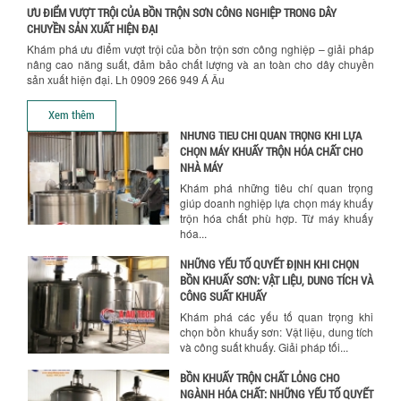
ƯU ĐIỂM VƯỢT TRỘI CỦA BỒN TRỘN SƠN CÔNG NGHIỆP TRONG DÂY
TỐI ƯU CHI PHÍ SẢN XUẤT VỚI MÁY TRỘN
CHUYỀN SẢN XUẤT HIỆN ĐẠI
SƠN CÔNG NGHIỆP HIỆN ĐẠI
Khám phá ưu điểm vượt trội của bồn trộn sơn công nghiệp – giải pháp
Khám phá cách máy trộn sơn công
nâng cao năng suất, đảm bảo chất lượng và an toàn cho dây chuyền
nghiệp giúp doanh nghiệp tiết kiệm
sản xuất hiện đại. Lh 0909 266 949 Á Âu
nguyên liệu, nhân công và chi phí vận
hành. Giải...
Xem thêm
NHỮNG TIÊU CHÍ QUAN TRỌNG KHI LỰA
CHỌN MÁY KHUẤY TRỘN HÓA CHẤT CHO
NHÀ MÁY
Khám phá những tiêu chí quan trọng
giúp doanh nghiệp lựa chọn máy khuấy
trộn hóa chất phù hợp. Từ máy khuấy
hóa...
NHỮNG YẾU TỐ QUYẾT ĐỊNH KHI CHỌN
BỒN KHUẤY SƠN: VẬT LIỆU, DUNG TÍCH VÀ
CÔNG SUẤT KHUẤY
Khám phá các yếu tố quan trọng khi
chọn bồn khuấy sơn: Vật liệu, dung tích
và công suất khuấy. Giải pháp tối...
BỒN KHUẤY TRỘN CHẤT LỎNG CHO
NGÀNH HÓA CHẤT: NHỮNG YẾU TỐ QUYẾT