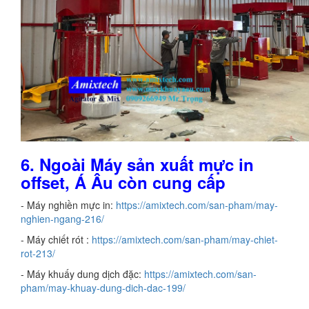
6.
Ngoài Máy sản xuất mực in
offset, Á Âu còn cung cấp
- Máy nghiền mực in:
https://amixtech.com/san-pham/may-
nghien-ngang-216/
- Máy chiết rót :
https://amixtech.com/san-pham/may-chiet-
rot-213/
- Máy khuấy dung dịch đặc:
https://amixtech.com/san-
pham/may-khuay-dung-dich-dac-199/