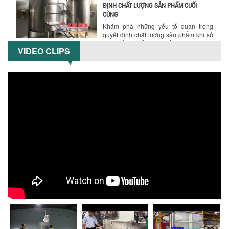
ĐỊNH CHẤT LƯỢNG SẢN PHẨM CUỐI
CÙNG
Khám phá những yếu tố quan trọng
quyết định chất lượng sản phẩm khi sử
dụng bồn khuấy trộn chất lỏng trong...
VIDEO CLIPS
TỐI ƯU CHI PHÍ ĐẦU TƯ NHỜ LỰA CHỌN
ĐÚNG DỤNG CỤ KHUẤY SƠN CHO DÂY
CHUYỀN SẢN XUẤT
Chọn đúng dụng cụ khuấy sơn giúp tối
ưu chi phí, nâng cao chất lượng sản
xuất. Tìm hiểu giải pháp từ Công...
XU HƯỚNG SỬ DỤNG MÁY KHUẤY SƠN
KHÍ NÉN TRONG NGÀNH SẢN XUẤT HIỆN
ĐẠI: AN TOÀN – TIẾT KIỆM – BỀN BỈ
Khám phá xu hướng máy khuấy sơn khí
nén – Giải pháp an toàn, tiết kiệm, bền
bỉ cho sản xuất sơn công nghiệp...
CÓ NÊN ĐẦU TƯ MÁY NGHIỀN DUNG MÔI
GIÁ RẺ CHO NGÀNH HÓA CHẤT?
Máy nghiền dung môi giá rẻ có thực sự
phù hợp với ngành hóa chất? Bài viết
phân tích ưu, nhược điểm của máy...