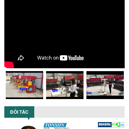
NGANG CÁNH NGHIỀN CERAMIC
Máy nghiền hữu cơ lỏng sử dụng công
nghệ máy nghiền ngang cánh nghiền
ceramic giúp nâng cao độ mịn, hiệu
suất...
ĐẦU TƯ MÁY TRỘN PHÂN BÓN NẰM
NGANG: LỢI ÍCH LÂU DÀI CHO DOANH
NGHIỆP SẢN XUẤT NÔNG NGHIỆP
Tìm hiểu lợi ích khi đầu tư máy trộn
phân bón nằm ngang: nâng cao hiệu
suất trộn, tiết kiệm chi phí, đảm bảo...
NHỮNG LƯU Ý KHI LẮP ĐẶT VÀ VẬN
HÀNH MÁY KHUẤY HÓA CHẤT KHÍ NÉN AN
TOÀN, HIỆU QUẢ
Hướng dẫn chi tiết những lưu ý khi lắp
đặt và vận hành máy khuấy hóa chất
khí nén để đảm bảo an toàn, hiệu...
SO SÁNH MÁY TRỘN BỘT KHÔ CÔNG
ĐỐI TÁC
NGHIỆP VÀ MÁY TRỘN BỘT GIA ĐÌNH:
KHÁC BIỆT VỀ HIỆU QUẢ & NĂNG SUẤT
Tìm hiểu sự khác biệt giữa máy trộn bột