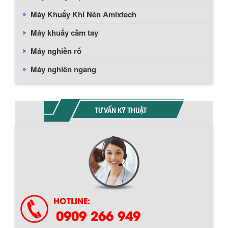
Máy Khuấy Khí Nén Amixtech
Máy khuấy cầm tay
Máy nghiền rổ
Máy nghiền ngang
TƯ VẤN KỸ THUẬT
BỒN CHỨA GIẢI NHIỆT SƠN, MỰC IN
Bồn chứa giải nhiệt sơn, mực in có cấu
tạo gồm 2 lớp inox và được dùng để
làm giảm nhiệt độ của nguyên...
HOTLINE:
MÁY TRỘN BỘT KHÔ 500KG
0909 266 949
Máy trộn bột khô 500kg được thiết kế
thân bồn nằm ngang, với cánh trộn bột