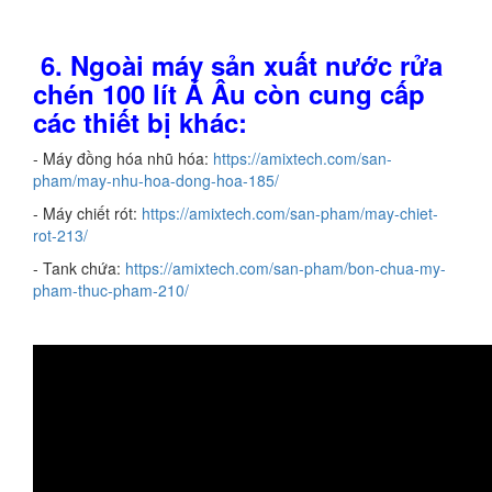
6. Ngoài máy sản xuất nước rửa
chén 100 lít Á Âu còn cung cấp
các thiết bị khác:
- Máy đồng hóa nhũ hóa:
https://amixtech.com/san-
pham/may-nhu-hoa-dong-hoa-185/
- Máy chiết rót:
https://amixtech.com/san-pham/may-chiet-
rot-213/
- Tank chứa:
https://amixtech.com/san-pham/bon-chua-my-
pham-thuc-pham-210/