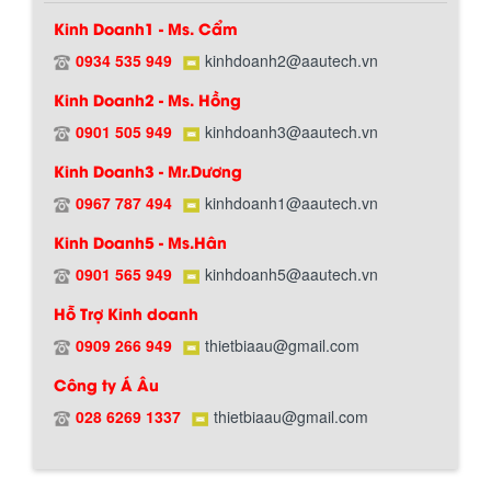
xoay đảo thuận nghịch. Vật liệu...
Kinh Doanh1 - Ms. Cẩm
0934 535 949
kinhdoanh2@aautech.vn
MÁY TRỘN BỘT KHÔ 200KG
Kinh Doanh2 - Ms. Hồng
Máy trộn bột khô 200kg được gia công
sản xuất tại công ty Á Âu. Máy dùng
0901 505 949
kinhdoanh3@aautech.vn
trộn các loại bột khô trong các ngành...
Kinh Doanh3 - Mr.Dương
0967 787 494
kinhdoanh1@aautech.vn
VÌ SAO DOANH NGHIỆP NÊN CHỌN MÁY
Kinh Doanh5 - Ms.Hân
NGHIỀN MÀU SƠN Á ÂU?
Khám phá lý do doanh nghiệp nên
0901 565 949
kinhdoanh5@aautech.vn
chọn máy nghiền màu sơn Á Âu: hiệu
suất cao, kiểm soát nhiệt tốt, tiết kiệm
Hỗ Trợ Kinh doanh
chi...
0909 266 949
thietbiaau@gmail.com
ƯU ĐÃI ĐẶC BIỆT: GIÁ MÁY KHUẤY SƠN
CÔNG NGHIỆP GIẢM SỐC
Công ty Á Âu
Chính sách giao hàng
Ưu đãi đặc biệt: Giá máy khuấy sơn
028 6269 1337
thietbiaau@gmail.com
công nghiệp giảm sốc lên đến 20%.
Tiết kiệm chi phí, nhận ngay máy
khuấy...