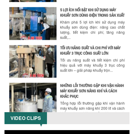
5 LỢI ÍCH NỔI BẬT KHI SỬ DỤNG MÁY
KHUẤY SƠN DÙNG ĐIỆN TRONG SẢN XUẤT
Khám phá 5 lợi ích khi sử dụng máy
khuấy sơn dùng điện: nâng cao chất
lượng, tiết kiệm chi phí, tăng năng
suất,...
TỐI ƯU NĂNG SUẤT VÀ CHI PHÍ VỚI MÁY
KHUẤY 3 TRỤC CÔNG SUẤT LỚN
Hướng dẫn thanh toán mua hàng
Tối ưu năng suất và tiết kiệm chi phí
hiệu quả với máy khuấy 3 trục công
suất lớn – giải pháp khuấy trộn...
NHỮNG LỖI THƯỜNG GẶP KHI VẬN HÀNH
MÁY KHUẤY SƠN NÂNG KHÍ VÀ CÁCH
KHẮC PHỤC
Tổng hợp lỗi thường gặp khi vận hành
máy khuấy sơn nâng khí 200 lít và cách
khắc phục hiệu quả giúp doanh
VIDEO CLIPS
nghiệp...
MÁY NGHIỀN HỮU CƠ LỎNG: GIẢI PHÁP
TỐI ƯU VỚI CÔNG NGHỆ MÁY NGHIỀN