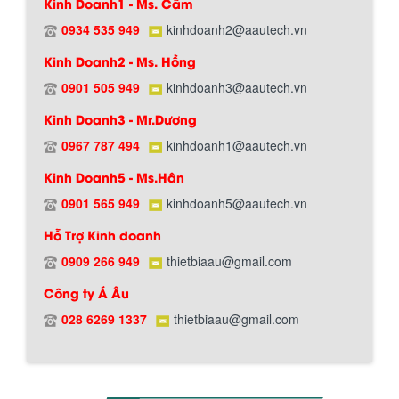
Kinh Doanh1 - Ms. Cẩm
0934 535 949
kinhdoanh2@aautech.vn
Kinh Doanh2 - Ms. Hồng
0901 505 949
kinhdoanh3@aautech.vn
Hướng dẫn thanh toán mua hàng
Kinh Doanh3 - Mr.Dương
0967 787 494
kinhdoanh1@aautech.vn
Kinh Doanh5 - Ms.Hân
0901 565 949
kinhdoanh5@aautech.vn
Hỗ Trợ Kinh doanh
0909 266 949
thietbiaau@gmail.com
Chính sách đổi trả hàng
Công ty Á Âu
028 6269 1337
thietbiaau@gmail.com