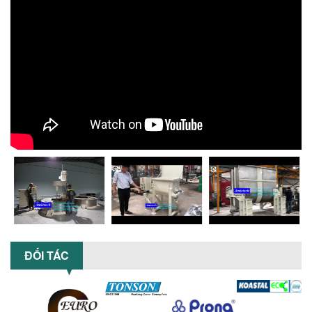
Chọn đúng dụng cụ khuấy sơn giúp tối
ưu chi phí, nâng cao chất lượng sản
xuất. Tìm hiểu giải pháp từ Công...
XU HƯỚNG SỬ DỤNG MÁY KHUẤY SƠN
KHÍ NÉN TRONG NGÀNH SẢN XUẤT HIỆN
ĐẠI: AN TOÀN – TIẾT KIỆM – BỀN BỈ
Khám phá xu hướng máy khuấy sơn khí
nén – Giải pháp an toàn, tiết kiệm, bền
bỉ cho sản xuất sơn công nghiệp...
CÓ NÊN ĐẦU TƯ MÁY NGHIỀN DUNG MÔI
GIÁ RẺ CHO NGÀNH HÓA CHẤT?
Máy nghiền dung môi giá rẻ có thực sự
phù hợp với ngành hóa chất? Bài viết
phân tích ưu, nhược điểm của máy...
5 LỢI ÍCH NỔI BẬT KHI SỬ DỤNG MÁY
KHUẤY SƠN DÙNG ĐIỆN TRONG SẢN XUẤT
ĐỐI TÁC
Khám phá 5 lợi ích khi sử dụng máy
khuấy sơn dùng điện: nâng cao chất
lượng, tiết kiệm chi phí, tăng năng
suất,...