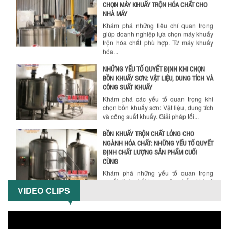
NHÀ MÁY
Khám phá những tiêu chí quan trọng
giúp doanh nghiệp lựa chọn máy khuấy
trộn hóa chất phù hợp. Từ máy khuấy
hóa...
NHỮNG YẾU TỐ QUYẾT ĐỊNH KHI CHỌN
BỒN KHUẤY SƠN: VẬT LIỆU, DUNG TÍCH VÀ
CÔNG SUẤT KHUẤY
Khám phá các yếu tố quan trọng khi
chọn bồn khuấy sơn: Vật liệu, dung tích
và công suất khuấy. Giải pháp tối...
BỒN KHUẤY TRỘN CHẤT LỎNG CHO
NGÀNH HÓA CHẤT: NHỮNG YẾU TỐ QUYẾT
ĐỊNH CHẤT LƯỢNG SẢN PHẨM CUỐI
CÙNG
Khám phá những yếu tố quan trọng
quyết định chất lượng sản phẩm khi sử
dụng bồn khuấy trộn chất lỏng trong...
VIDEO CLIPS
TỐI ƯU CHI PHÍ ĐẦU TƯ NHỜ LỰA CHỌN
ĐÚNG DỤNG CỤ KHUẤY SƠN CHO DÂY
CHUYỀN SẢN XUẤT