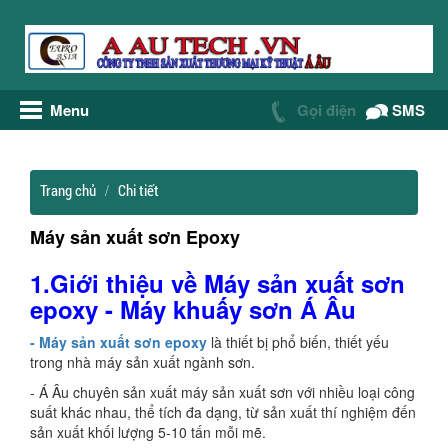
Menu
Gọi điện
SMS
Trang chủ
Chi tiết
Máy sản xuất sơn Epoxy
1.Giới thiệu về Máy sản xuất sơn
epoxy - Máy khuấy sơn Á Âu
- Máy sản xuất sơn epoxy
là thiết bị phổ biến, thiết yếu
trong nhà máy sản xuất ngành sơn.
- Á Âu chuyên sản xuất máy sản xuất sơn với nhiều loại công
suất khác nhau, thể tích đa dạng, từ sản xuất thí nghiệm đến
sản xuất khối lượng 5-10 tấn mỗi mẽ.