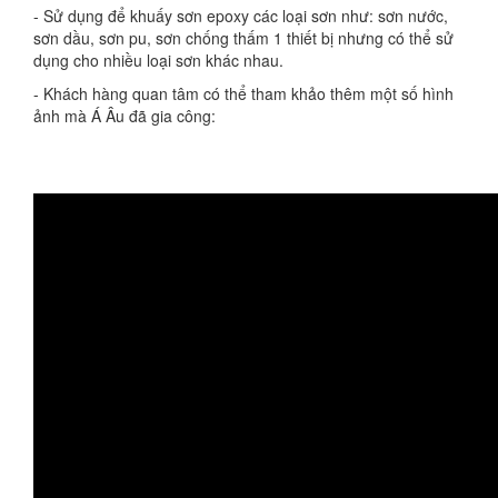
- Sử dụng để khuấy sơn epoxy các loại sơn như: sơn nước,
sơn dầu, sơn pu, sơn chống thấm 1 thiết bị nhưng có thể sử
dụng cho nhiều loại sơn khác nhau.
- Khách hàng quan tâm có thể tham khảo thêm một số hình
ảnh mà Á Âu đã gia công: