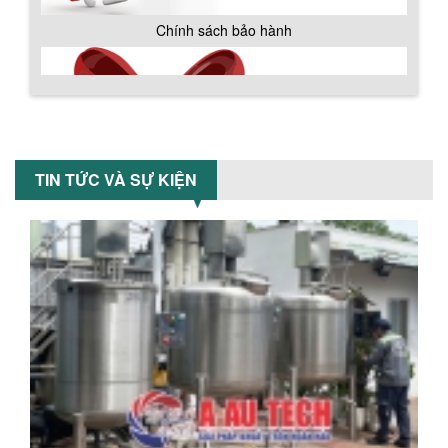
làm giảm nhiệt độ của nguyên...
Chính sách bảo hành
MÁY TRỘN BỘT KHÔ 500KG
Máy trộn bột khô 500kg được thiết kế
thân bồn nằm ngang, với cánh trộn bột
xoay đảo thuận nghịch. Vật liệu...
TIN TỨC VÀ SỰ KIỆN
MÁY TRỘN BỘT KHÔ 200KG
Máy trộn bột khô 200kg được gia công
sản xuất tại công ty Á Âu. Máy dùng
trộn các loại bột khô trong các ngành...
VÌ SAO DOANH NGHIỆP NÊN CHỌN MÁY
NGHIỀN MÀU SƠN Á ÂU?
Chính sách giao hàng
Khám phá lý do doanh nghiệp nên
chọn máy nghiền màu sơn Á Âu: hiệu
suất cao, kiểm soát nhiệt tốt, tiết kiệm
chi...