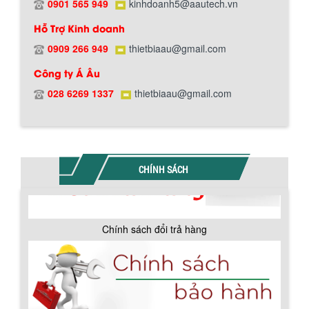
0901 565 949
kinhdoanh5@aautech.vn
Hỗ Trợ Kinh doanh
0909 266 949
thietbiaau@gmail.com
Công ty Á Âu
Hướng dẫn thanh toán mua hàng
028 6269 1337
thietbiaau@gmail.com
CHÍNH SÁCH
Chính sách đổi trả hàng
BỒN CHỨA GIẢI NHIỆT SƠN, MỰC IN
Bồn chứa giải nhiệt sơn, mực in có cấu
tạo gồm 2 lớp inox và được dùng để