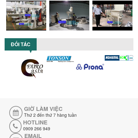
bỉ cho sản xuất sơn công nghiệp...
CÓ NÊN ĐẦU TƯ MÁY NGHIỀN DUNG MÔI
GIÁ RẺ CHO NGÀNH HÓA CHẤT?
Máy nghiền dung môi giá rẻ có thực sự
phù hợp với ngành hóa chất? Bài viết
phân tích ưu, nhược điểm của máy...
ĐỐI TÁC
5 LỢI ÍCH NỔI BẬT KHI SỬ DỤNG MÁY
KHUẤY SƠN DÙNG ĐIỆN TRONG SẢN XUẤT
Khám phá 5 lợi ích khi sử dụng máy
khuấy sơn dùng điện: nâng cao chất
lượng, tiết kiệm chi phí, tăng năng
suất,...
TỐI ƯU NĂNG SUẤT VÀ CHI PHÍ VỚI MÁY
KHUẤY 3 TRỤC CÔNG SUẤT LỚN
Tối ưu năng suất và tiết kiệm chi phí
hiệu quả với máy khuấy 3 trục công
GIỜ LÀM VIỆC
suất lớn – giải pháp khuấy trộn...
Thứ 2 đến thứ 7 hàng tuần
HOTLINE
NHỮNG LỖI THƯỜNG GẶP KHI VẬN HÀNH
0909 266 949
MÁY KHUẤY SƠN NÂNG KHÍ VÀ CÁCH
EMAIL