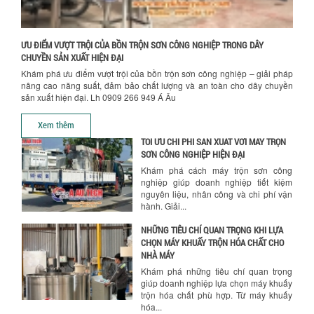
ƯU ĐÃI ĐẶC BIỆT: GIÁ MÁY KHUẤY SƠN
CÔNG NGHIỆP GIẢM SỐC
Ưu đãi đặc biệt: Giá máy khuấy sơn
ƯU ĐIỂM VƯỢT TRỘI CỦA BỒN TRỘN SƠN CÔNG NGHIỆP TRONG DÂY
công nghiệp giảm sốc lên đến 20%.
CHUYỀN SẢN XUẤT HIỆN ĐẠI
Tiết kiệm chi phí, nhận ngay máy
khuấy...
Khám phá ưu điểm vượt trội của bồn trộn sơn công nghiệp – giải pháp
nâng cao năng suất, đảm bảo chất lượng và an toàn cho dây chuyền
TỐI ƯU CHI PHÍ SẢN XUẤT VỚI MÁY TRỘN
sản xuất hiện đại. Lh 0909 266 949 Á Âu
SƠN CÔNG NGHIỆP HIỆN ĐẠI
Hướng dẫn thanh toán mua hàng
Xem thêm
Khám phá cách máy trộn sơn công
nghiệp giúp doanh nghiệp tiết kiệm
nguyên liệu, nhân công và chi phí vận
hành. Giải...
NHỮNG TIÊU CHÍ QUAN TRỌNG KHI LỰA
CHỌN MÁY KHUẤY TRỘN HÓA CHẤT CHO
NHÀ MÁY
Khám phá những tiêu chí quan trọng
giúp doanh nghiệp lựa chọn máy khuấy
trộn hóa chất phù hợp. Từ máy khuấy
hóa...
NHỮNG YẾU TỐ QUYẾT ĐỊNH KHI CHỌN
BỒN KHUẤY SƠN: VẬT LIỆU, DUNG TÍCH VÀ
CÔNG SUẤT KHUẤY