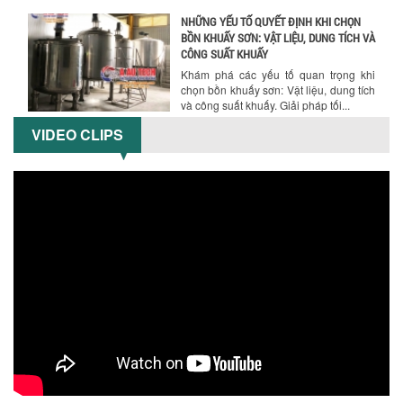
Khám phá các yếu tố quan trọng khi
chọn bồn khuấy sơn: Vật liệu, dung tích
và công suất khuấy. Giải pháp tối...
BỒN KHUẤY TRỘN CHẤT LỎNG CHO
NGÀNH HÓA CHẤT: NHỮNG YẾU TỐ QUYẾT
ĐỊNH CHẤT LƯỢNG SẢN PHẨM CUỐI
CÙNG
VIDEO CLIPS
Khám phá những yếu tố quan trọng
quyết định chất lượng sản phẩm khi sử
dụng bồn khuấy trộn chất lỏng trong...
TỐI ƯU CHI PHÍ ĐẦU TƯ NHỜ LỰA CHỌN
ĐÚNG DỤNG CỤ KHUẤY SƠN CHO DÂY
CHUYỀN SẢN XUẤT
Chọn đúng dụng cụ khuấy sơn giúp tối
ưu chi phí, nâng cao chất lượng sản
xuất. Tìm hiểu giải pháp từ Công...
XU HƯỚNG SỬ DỤNG MÁY KHUẤY SƠN
KHÍ NÉN TRONG NGÀNH SẢN XUẤT HIỆN
ĐẠI: AN TOÀN – TIẾT KIỆM – BỀN BỈ
Khám phá xu hướng máy khuấy sơn khí
nén – Giải pháp an toàn, tiết kiệm, bền