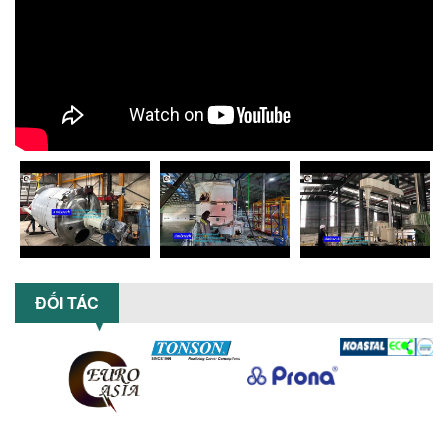
TỐI ƯU NĂNG SUẤT VÀ CHI PHÍ VỚI MÁY
KHUẤY 3 TRỤC CÔNG SUẤT LỚN
Tối ưu năng suất và tiết kiệm chi phí
hiệu quả với máy khuấy 3 trục công
suất lớn – giải pháp khuấy trộn...
NHỮNG LỖI THƯỜNG GẶP KHI VẬN HÀNH
MÁY KHUẤY SƠN NÂNG KHÍ VÀ CÁCH
KHẮC PHỤC
Tổng hợp lỗi thường gặp khi vận hành
máy khuấy sơn nâng khí 200 lít và cách
khắc phục hiệu quả giúp doanh
nghiệp...
MÁY NGHIỀN HỮU CƠ LỎNG: GIẢI PHÁP
TỐI ƯU VỚI CÔNG NGHỆ MÁY NGHIỀN
ĐỐI TÁC
NGANG CÁNH NGHIỀN CERAMIC
Máy nghiền hữu cơ lỏng sử dụng công
nghệ máy nghiền ngang cánh nghiền
ceramic giúp nâng cao độ mịn, hiệu
suất...
ĐẦU TƯ MÁY TRỘN PHÂN BÓN NẰM
NGANG: LỢI ÍCH LÂU DÀI CHO DOANH