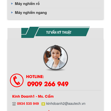
Máy nghiền rổ
Máy nghiền ngang
TƯ VẤN KỸ THUẬT
HOTLINE:
0909 266 949
Kinh Doanh1 - Ms. Cẩm
0934 535 949
kinhdoanh2@aautech.vn