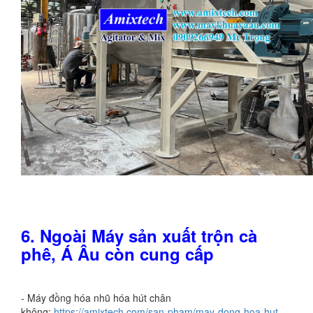
6. Ngoài Máy sản xuất trộn cà
phê, Á Âu còn cung cấp
- Máy đồng hóa nhũ hóa hút chân
không:
https://amixtech.com/san-pham/may-dong-hoa-hut-