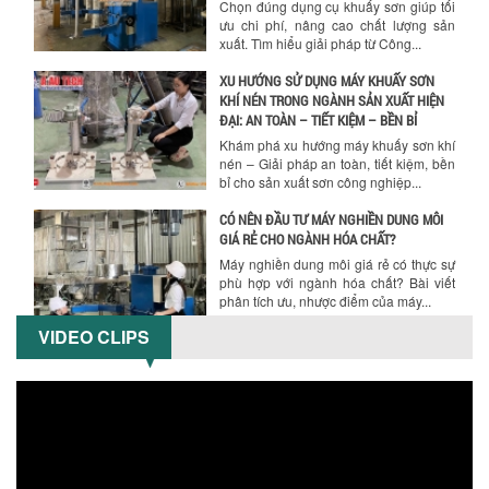
Chọn đúng dụng cụ khuấy sơn giúp tối
ưu chi phí, nâng cao chất lượng sản
xuất. Tìm hiểu giải pháp từ Công...
XU HƯỚNG SỬ DỤNG MÁY KHUẤY SƠN
KHÍ NÉN TRONG NGÀNH SẢN XUẤT HIỆN
ĐẠI: AN TOÀN – TIẾT KIỆM – BỀN BỈ
Khám phá xu hướng máy khuấy sơn khí
nén – Giải pháp an toàn, tiết kiệm, bền
bỉ cho sản xuất sơn công nghiệp...
CÓ NÊN ĐẦU TƯ MÁY NGHIỀN DUNG MÔI
GIÁ RẺ CHO NGÀNH HÓA CHẤT?
Máy nghiền dung môi giá rẻ có thực sự
phù hợp với ngành hóa chất? Bài viết
phân tích ưu, nhược điểm của máy...
VIDEO CLIPS
5 LỢI ÍCH NỔI BẬT KHI SỬ DỤNG MÁY
KHUẤY SƠN DÙNG ĐIỆN TRONG SẢN XUẤT
Khám phá 5 lợi ích khi sử dụng máy
khuấy sơn dùng điện: nâng cao chất
lượng, tiết kiệm chi phí, tăng năng
suất,...