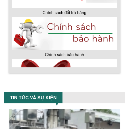
Chính sách đổi trả hàng
VÌ SAO DOANH NGHIỆP NÊN CHỌN MÁY
NGHIỀN MÀU SƠN Á ÂU?
Khám phá lý do doanh nghiệp nên
chọn máy nghiền màu sơn Á Âu: hiệu
suất cao, kiểm soát nhiệt tốt, tiết kiệm
chi...
ƯU ĐÃI ĐẶC BIỆT: GIÁ MÁY KHUẤY SƠN
Chính sách bảo hành
CÔNG NGHIỆP GIẢM SỐC
Ưu đãi đặc biệt: Giá máy khuấy sơn
công nghiệp giảm sốc lên đến 20%.
Tiết kiệm chi phí, nhận ngay máy
khuấy...
TỐI ƯU CHI PHÍ SẢN XUẤT VỚI MÁY TRỘN
SƠN CÔNG NGHIỆP HIỆN ĐẠI
TIN TỨC VÀ SỰ KIỆN
Khám phá cách máy trộn sơn công
nghiệp giúp doanh nghiệp tiết kiệm
nguyên liệu, nhân công và chi phí vận
hành. Giải...
NHỮNG TIÊU CHÍ QUAN TRỌNG KHI LỰA
CHỌN MÁY KHUẤY TRỘN HÓA CHẤT CHO