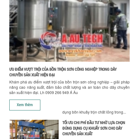
NHÀ MÁY
Khám phá những tiêu chí quan trọng
giúp doanh nghiệp lựa chọn máy khuấy
trộn hóa chất phù hợp. Từ máy khuấy
Chính sách giao hàng
hóa...
NHỮNG YẾU TỐ QUYẾT ĐỊNH KHI CHỌN
BỒN KHUẤY SƠN: VẬT LIỆU, DUNG TÍCH VÀ
CÔNG SUẤT KHUẤY
Khám phá các yếu tố quan trọng khi
chọn bồn khuấy sơn: Vật liệu, dung tích
và công suất khuấy. Giải pháp tối...
ƯU ĐIỂM VƯỢT TRỘI CỦA BỒN TRỘN SƠN CÔNG NGHIỆP TRONG DÂY
CHUYỀN SẢN XUẤT HIỆN ĐẠI
BỒN KHUẤY TRỘN CHẤT LỎNG CHO
Khám phá ưu điểm vượt trội của bồn trộn sơn công nghiệp – giải pháp
NGÀNH HÓA CHẤT: NHỮNG YẾU TỐ QUYẾT
nâng cao năng suất, đảm bảo chất lượng và an toàn cho dây chuyền
ĐỊNH CHẤT LƯỢNG SẢN PHẨM CUỐI
sản xuất hiện đại. Lh 0909 266 949 Á Âu
CÙNG
Hướng dẫn thanh toán mua hàng
Khám phá những yếu tố quan trọng
Xem thêm
quyết định chất lượng sản phẩm khi sử
dụng bồn khuấy trộn chất lỏng trong...
TỐI ƯU CHI PHÍ ĐẦU TƯ NHỜ LỰA CHỌN
ĐÚNG DỤNG CỤ KHUẤY SƠN CHO DÂY
CHUYỀN SẢN XUẤT