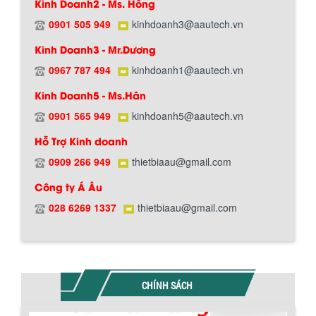
Kinh Doanh2 - Ms. Hồng
0901 505 949
kinhdoanh3@aautech.vn
Chính sách giao hàng
Kinh Doanh3 - Mr.Dương
0967 787 494
kinhdoanh1@aautech.vn
BỒN CHỨA GIẢI NHIỆT SƠN, MỰC IN
Kinh Doanh5 - Ms.Hân
Bồn chứa giải nhiệt sơn, mực in có cấu
tạo gồm 2 lớp inox và được dùng để
0901 565 949
kinhdoanh5@aautech.vn
làm giảm nhiệt độ của nguyên...
Hỗ Trợ Kinh doanh
0909 266 949
thietbiaau@gmail.com
MÁY TRỘN BỘT KHÔ 500KG
Công ty Á Âu
Máy trộn bột khô 500kg được thiết kế
Hướng dẫn thanh toán mua hàng
thân bồn nằm ngang, với cánh trộn bột
028 6269 1337
thietbiaau@gmail.com
xoay đảo thuận nghịch. Vật liệu...
MÁY TRỘN BỘT KHÔ 200KG
Máy trộn bột khô 200kg được gia công
CHÍNH SÁCH
sản xuất tại công ty Á Âu. Máy dùng
trộn các loại bột khô trong các ngành...