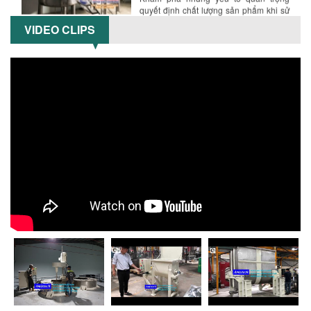
quyết định chất lượng sản phẩm khi sử
dụng bồn khuấy trộn chất lỏng trong...
VIDEO CLIPS
TỐI ƯU CHI PHÍ ĐẦU TƯ NHỜ LỰA CHỌN
ĐÚNG DỤNG CỤ KHUẤY SƠN CHO DÂY
CHUYỀN SẢN XUẤT
Chọn đúng dụng cụ khuấy sơn giúp tối
ưu chi phí, nâng cao chất lượng sản
xuất. Tìm hiểu giải pháp từ Công...
XU HƯỚNG SỬ DỤNG MÁY KHUẤY SƠN
KHÍ NÉN TRONG NGÀNH SẢN XUẤT HIỆN
ĐẠI: AN TOÀN – TIẾT KIỆM – BỀN BỈ
Khám phá xu hướng máy khuấy sơn khí
nén – Giải pháp an toàn, tiết kiệm, bền
bỉ cho sản xuất sơn công nghiệp...
CÓ NÊN ĐẦU TƯ MÁY NGHIỀN DUNG MÔI
GIÁ RẺ CHO NGÀNH HÓA CHẤT?
Máy nghiền dung môi giá rẻ có thực sự
phù hợp với ngành hóa chất? Bài viết
phân tích ưu, nhược điểm của máy...
5 LỢI ÍCH NỔI BẬT KHI SỬ DỤNG MÁY