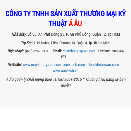
SO SÁNH MÁY KHUẤY PHÒNG NỔ VỚI MÁY
KHUẤY THƯỜNG: KHÁC BIỆT VÀ GIÁ TRỊ
CÔNG TY TNHH SẢN XUẤT THƯƠNG MẠI KỸ
MANG LẠI
THUẬT
Á ÂU
So sánh máy khuấy phòng nổ và máy
khuấy thường chi tiết: sự khác biệt về an
toàn, giá trị mang lại, ứng dụng...
Nhà Máy
:
Số 03, An Phú Đông 25, P. An Phú Đông, Quận 12, Tp.HCM
Trụ Sở
:17-19 Hoàng Diệu, Phường 13, Quận 4, Tp Hồ Chí Minh
TAY KẸP THÙNG TRÊN MÁY KHUẤY SƠN
30HP: TĂNG ĐỘ ỔN ĐỊNH VÀ AN TOÀN KHI
Điện thoại
: (028) 6269 1337
Email:
thietbiaau@gmail.com
Hotline:
0909 266
VẬN HÀNH
949
Tay kẹp thùng trên máy khuấy sơn
Website:
www.maykhuayaau.com
amixtech.com
bonkhuayaau.com
30HP giúp giữ ổn định thùng chứa, đảm
bảo an toàn khi vận hành và nâng cao
www.
aautech.vn
chất...
Á Âu quản lý chất lượng theo TC ISO 9001-2015 *
Thương hiệu đăng ký bản
quyền
BỒN KHUẤY SÀN THAO TÁC – GIẢI PHÁP
TOÀN DIỆN CHO SẢN XUẤT THỰC PHẨM,
MỸ PHẨM VÀ HÓA CHẤT
Khám phá thiết kế bồn khuấy sàn thao
tác inox an toàn, tiện lợi, phù hợp sản
xuất thực phẩm, mỹ phẩm, hóa chất....
VÌ SAO CÁC XƯỞNG SƠN NÊN CHỌN MÁY
CHIẾT RÓT SƠN 1 VÒI CỦA Á ÂU?