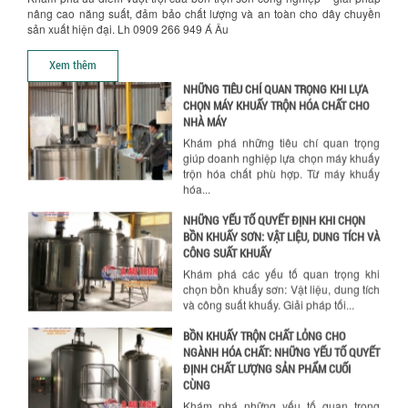
Khám phá cách máy trộn sơn công
nâng cao năng suất, đảm bảo chất lượng và an toàn cho dây chuyền
nghiệp giúp doanh nghiệp tiết kiệm
sản xuất hiện đại. Lh 0909 266 949 Á Âu
nguyên liệu, nhân công và chi phí vận
hành. Giải...
Xem thêm
NHỮNG TIÊU CHÍ QUAN TRỌNG KHI LỰA
CHỌN MÁY KHUẤY TRỘN HÓA CHẤT CHO
NHÀ MÁY
Khám phá những tiêu chí quan trọng
giúp doanh nghiệp lựa chọn máy khuấy
trộn hóa chất phù hợp. Từ máy khuấy
hóa...
NHỮNG YẾU TỐ QUYẾT ĐỊNH KHI CHỌN
BỒN KHUẤY SƠN: VẬT LIỆU, DUNG TÍCH VÀ
CÔNG SUẤT KHUẤY
Khám phá các yếu tố quan trọng khi
chọn bồn khuấy sơn: Vật liệu, dung tích
và công suất khuấy. Giải pháp tối...
BỒN KHUẤY TRỘN CHẤT LỎNG CHO
NGÀNH HÓA CHẤT: NHỮNG YẾU TỐ QUYẾT
ĐỊNH CHẤT LƯỢNG SẢN PHẨM CUỐI
CÙNG
Khám phá những yếu tố quan trọng