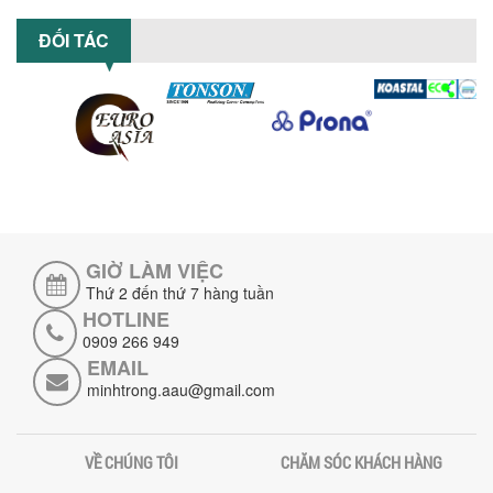
KHUẤY SƠN DÙNG ĐIỆN TRONG SẢN XUẤT
ĐỐI TÁC
Khám phá 5 lợi ích khi sử dụng máy
khuấy sơn dùng điện: nâng cao chất
lượng, tiết kiệm chi phí, tăng năng
suất,...
TỐI ƯU NĂNG SUẤT VÀ CHI PHÍ VỚI MÁY
KHUẤY 3 TRỤC CÔNG SUẤT LỚN
Tối ưu năng suất và tiết kiệm chi phí
hiệu quả với máy khuấy 3 trục công
suất lớn – giải pháp khuấy trộn...
GIỜ LÀM VIỆC
NHỮNG LỖI THƯỜNG GẶP KHI VẬN HÀNH
MÁY KHUẤY SƠN NÂNG KHÍ VÀ CÁCH
Thứ 2 đến thứ 7 hàng tuần
KHẮC PHỤC
HOTLINE
Tổng hợp lỗi thường gặp khi vận hành
0909 266 949
máy khuấy sơn nâng khí 200 lít và cách
EMAIL
khắc phục hiệu quả giúp doanh
minhtrong.aau@gmail.com
nghiệp...
MÁY NGHIỀN HỮU CƠ LỎNG: GIẢI PHÁP
TỐI ƯU VỚI CÔNG NGHỆ MÁY NGHIỀN
VỀ CHÚNG TÔI
CHĂM SÓC KHÁCH HÀNG
NGANG CÁNH NGHIỀN CERAMIC