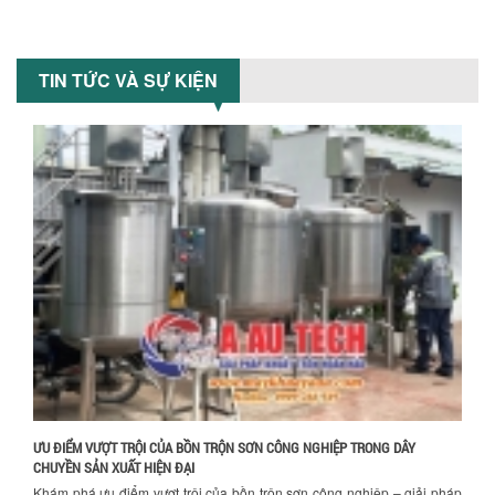
Chính sách giao hàng
MÁY TRỘN BỘT KHÔ 200KG
Máy trộn bột khô 200kg được gia công
TIN TỨC VÀ SỰ KIỆN
sản xuất tại công ty Á Âu. Máy dùng
trộn các loại bột khô trong các ngành...
VÌ SAO DOANH NGHIỆP NÊN CHỌN MÁY
NGHIỀN MÀU SƠN Á ÂU?
Khám phá lý do doanh nghiệp nên
chọn máy nghiền màu sơn Á Âu: hiệu
suất cao, kiểm soát nhiệt tốt, tiết kiệm
chi...
Hướng dẫn thanh toán mua hàng
ƯU ĐÃI ĐẶC BIỆT: GIÁ MÁY KHUẤY SƠN
CÔNG NGHIỆP GIẢM SỐC
Ưu đãi đặc biệt: Giá máy khuấy sơn
công nghiệp giảm sốc lên đến 20%.
Tiết kiệm chi phí, nhận ngay máy
khuấy...
ƯU ĐIỂM VƯỢT TRỘI CỦA BỒN TRỘN SƠN CÔNG NGHIỆP TRONG DÂY
TỐI ƯU CHI PHÍ SẢN XUẤT VỚI MÁY TRỘN
CHUYỀN SẢN XUẤT HIỆN ĐẠI
SƠN CÔNG NGHIỆP HIỆN ĐẠI
Khám phá ưu điểm vượt trội của bồn trộn sơn công nghiệp – giải pháp