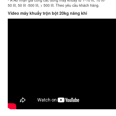
- Á Âu nhận gia công các dòng máy khuấy từ 1-10 lít, 10 lít-
50 lít, 50 lít -500 lít, > 500 lít. Theo yêu cầu khách hàng.
Video máy khuấy trộn bột 20kg nâng khí