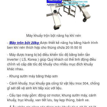
Máy khuấy trộn bột nâng hạ khí nén
-
Máy trộn bột 20kg
được thiết kế nâng hạ bằng hành trình
ben khí nén thích hợp cho thùng chứa 20 lít-50 lít
- Máy được trang bị bộ điều khiển tốc độ bằng biến tần
inverter ( LS, Korea ) giúp Quý khách có thể linh động điều
chỉnh vô cấp dãi tốc độ khuấy cho nhiều mục đích khuấy
khác nhau.
- Khung sườn máy bằng thép sơn
- Cánh khuấy, trục khuấy gia công từ vật liệu inox 304, chống
gỉ sét dễ vệ sinh khi tiếp xúc với liệu.
- Cấu tạo máy gồm: động cơ motor, khung sườn máy, cánh
khuấy, trục khuấy, van tiết lưu, tay kẹp thùng, bánh xe.