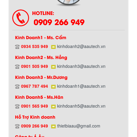
HOTLINE:
0909 266 949
Kinh Doanh1 - Ms. Cẩm
0934 535 949
kinhdoanh2@aautech.vn
Kinh Doanh2 - Ms. Hồng
0901 505 949
kinhdoanh3@aautech.vn
Hướng dẫn thanh toán mua hàng
Kinh Doanh3 - Mr.Dương
0967 787 494
kinhdoanh1@aautech.vn
Kinh Doanh5 - Ms.Hân
0901 565 949
kinhdoanh5@aautech.vn
Hỗ Trợ Kinh doanh
0909 266 949
thietbiaau@gmail.com
Chính sách đổi trả hàng
Công ty Á Âu