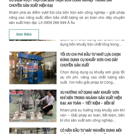
CHUYỀN SẢN XUẤT HIỆN ĐẠI
BỒN KHUẤY TRỘN CHẤT LỎNG CHO
Khám phá ưu điểm vượt trội của bồn trộn sơn công nghiệp – giải pháp
NGÀNH HÓA CHẤT: NHỮNG YẾU TỐ QUYẾT
nâng cao năng suất, đảm bảo chất lượng và an toàn cho dây chuyền
ĐỊNH CHẤT LƯỢNG SẢN PHẨM CUỐI
sản xuất hiện đại. Lh 0909 266 949 Á Âu
CÙNG
Hướng dẫn thanh toán mua hàng
Khám phá những yếu tố quan trọng
Xem thêm
quyết định chất lượng sản phẩm khi sử
dụng bồn khuấy trộn chất lỏng trong...
TỐI ƯU CHI PHÍ ĐẦU TƯ NHỜ LỰA CHỌN
ĐÚNG DỤNG CỤ KHUẤY SƠN CHO DÂY
CHUYỀN SẢN XUẤT
Chọn đúng dụng cụ khuấy sơn giúp tối
ưu chi phí, nâng cao chất lượng sản
xuất. Tìm hiểu giải pháp từ Công...
XU HƯỚNG SỬ DỤNG MÁY KHUẤY SƠN
KHÍ NÉN TRONG NGÀNH SẢN XUẤT HIỆN
ĐẠI: AN TOÀN – TIẾT KIỆM – BỀN BỈ
Khám phá xu hướng máy khuấy sơn khí
nén – Giải pháp an toàn, tiết kiệm, bền
bỉ cho sản xuất sơn công nghiệp...
CÓ NÊN ĐẦU TƯ MÁY NGHIỀN DUNG MÔI
GIÁ RẺ CHO NGÀNH HÓA CHẤT?