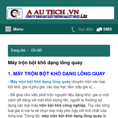
Menu
Gọi điện
SMS
Trang chủ
Chi tiết
Máy trộn bột khô dạng lồng quay
1. MÁY TRỘN BỘT KHÔ DẠNG LỒNG QUAY
- Máy trộn bột khô dạng lồng quay
chuyên trộn các loại
bột khô, gia vị,phụ gia, các loại hạt, tẩm ướp gia vị,...
- Để giúp cho việc phối trộn nguyên liệu dạng khô, gia vị một
cách dễ dàng với một khối lượng lớn, người ta thường sử
dụng các loại máy
trộn bột khô công nghiệp.
Tùy vào từng
loại gia vị mà ta sẽ chọn loại máy phù hợp với tính chất của
từng loại. Trong đó,
máy trộn bột khô dạng lồng quay
là