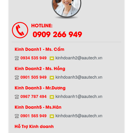
HOTLINE:
0909 266 949
Kinh Doanh1 - Ms. Cẩm
0934 535 949
kinhdoanh2@aautech.vn
Kinh Doanh2 - Ms. Hồng
0901 505 949
kinhdoanh3@aautech.vn
Chính sách giao hàng
Kinh Doanh3 - Mr.Dương
0967 787 494
kinhdoanh1@aautech.vn
BỒN CHỨA GIẢI NHIỆT SƠN, MỰC IN
Kinh Doanh5 - Ms.Hân
Bồn chứa giải nhiệt sơn, mực in có cấu
tạo gồm 2 lớp inox và được dùng để
0901 565 949
kinhdoanh5@aautech.vn
làm giảm nhiệt độ của nguyên...
Hỗ Trợ Kinh doanh