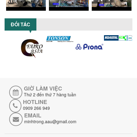
khắc phục hiệu quả giúp doanh
nghiệp...
MÁY NGHIỀN HỮU CƠ LỎNG: GIẢI PHÁP
TỐI ƯU VỚI CÔNG NGHỆ MÁY NGHIỀN
ĐỐI TÁC
NGANG CÁNH NGHIỀN CERAMIC
Máy nghiền hữu cơ lỏng sử dụng công
nghệ máy nghiền ngang cánh nghiền
ceramic giúp nâng cao độ mịn, hiệu
suất...
ĐẦU TƯ MÁY TRỘN PHÂN BÓN NẰM
NGANG: LỢI ÍCH LÂU DÀI CHO DOANH
NGHIỆP SẢN XUẤT NÔNG NGHIỆP
Tìm hiểu lợi ích khi đầu tư máy trộn
phân bón nằm ngang: nâng cao hiệu
GIỜ LÀM VIỆC
suất trộn, tiết kiệm chi phí, đảm bảo...
Thứ 2 đến thứ 7 hàng tuần
NHỮNG LƯU Ý KHI LẮP ĐẶT VÀ VẬN
HOTLINE
HÀNH MÁY KHUẤY HÓA CHẤT KHÍ NÉN AN
0909 266 949
TOÀN, HIỆU QUẢ
EMAIL
Hướng dẫn chi tiết những lưu ý khi lắp
minhtrong.aau@gmail.com
đặt và vận hành máy khuấy hóa chất
khí nén để đảm bảo an toàn, hiệu...