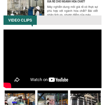
Máy nghiền dung môi giá rẻ có thực sự
phù hợp với ngành hóa chất? Bài viết
phân tích ưu, nhược điểm của máy...
VIDEO CLIPS
5 LỢI ÍCH NỔI BẬT KHI SỬ DỤNG MÁY
KHUẤY SƠN DÙNG ĐIỆN TRONG SẢN XUẤT
Khám phá 5 lợi ích khi sử dụng máy
khuấy sơn dùng điện: nâng cao chất
lượng, tiết kiệm chi phí, tăng năng
suất,...
TỐI ƯU NĂNG SUẤT VÀ CHI PHÍ VỚI MÁY
KHUẤY 3 TRỤC CÔNG SUẤT LỚN
Tối ưu năng suất và tiết kiệm chi phí
hiệu quả với máy khuấy 3 trục công
suất lớn – giải pháp khuấy trộn...
NHỮNG LỖI THƯỜNG GẶP KHI VẬN HÀNH
MÁY KHUẤY SƠN NÂNG KHÍ VÀ CÁCH
KHẮC PHỤC
Tổng hợp lỗi thường gặp khi vận hành
máy khuấy sơn nâng khí 200 lít và cách