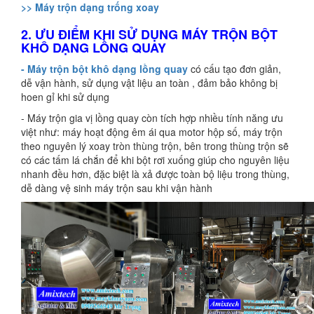
>> Máy trộn dạng trống xoay
2. ƯU ĐIỂM KHI SỬ DỤNG MÁY TRỘN BỘT
KHÔ DẠNG LỒNG QUAY
- Máy trộn bột khô dạng lồng quay
có cấu tạo đơn giản,
dễ vận hành, sử dụng vật liệu an toàn , đảm bảo không bị
hoen gỉ khi sử dụng
- Máy trộn gia vị lồng quay còn tích hợp nhiều tính năng ưu
việt như: máy hoạt động êm ái qua motor hộp số, máy trộn
theo nguyên lý xoay tròn thùng trộn, bên trong thùng trộn sẽ
có các tấm lá chắn để khi bột rơi xuống giúp cho nguyên liệu
nhanh đều hơn, đặc biệt là xả được toàn bộ liệu trong thùng,
dễ dàng vệ sinh máy trộn sau khi vận hành