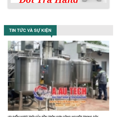
công nghiệp giảm sốc lên đến 20%.
Tiết kiệm chi phí, nhận ngay máy
khuấy...
TỐI ƯU CHI PHÍ SẢN XUẤT VỚI MÁY TRỘN
SƠN CÔNG NGHIỆP HIỆN ĐẠI
TIN TỨC VÀ SỰ KIỆN
Khám phá cách máy trộn sơn công
nghiệp giúp doanh nghiệp tiết kiệm
nguyên liệu, nhân công và chi phí vận
hành. Giải...
NHỮNG TIÊU CHÍ QUAN TRỌNG KHI LỰA
CHỌN MÁY KHUẤY TRỘN HÓA CHẤT CHO
NHÀ MÁY
Khám phá những tiêu chí quan trọng
giúp doanh nghiệp lựa chọn máy khuấy
trộn hóa chất phù hợp. Từ máy khuấy
Chính sách giao hàng
hóa...
NHỮNG YẾU TỐ QUYẾT ĐỊNH KHI CHỌN
BỒN KHUẤY SƠN: VẬT LIỆU, DUNG TÍCH VÀ
CÔNG SUẤT KHUẤY
Khám phá các yếu tố quan trọng khi
chọn bồn khuấy sơn: Vật liệu, dung tích
và công suất khuấy. Giải pháp tối...
ƯU ĐIỂM VƯỢT TRỘI CỦA BỒN TRỘN SƠN CÔNG NGHIỆP TRONG DÂY