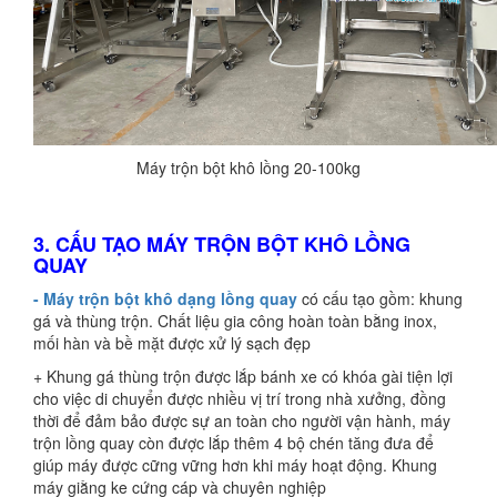
Máy trộn bột khô lồng 20-100kg
3. CẤU TẠO MÁY TRỘN BỘT KHÔ LỒNG
QUAY
- Máy trộn bột khô dạng lồng quay
có cấu tạo gồm: khung
gá và thùng trộn. Chất liệu gia công hoàn toàn bằng inox,
mối hàn và bề mặt được xử lý sạch đẹp
+ Khung gá thùng trộn được lắp bánh xe có khóa gài tiện lợi
cho việc di chuyển được nhiều vị trí trong nhà xưởng, đồng
thời để đảm bảo được sự an toàn cho người vận hành, máy
trộn lồng quay còn được lắp thêm 4 bộ chén tăng đưa để
giúp máy được cững vững hơn khi máy hoạt động. Khung
máy giằng ke cứng cáp và chuyên nghiệp