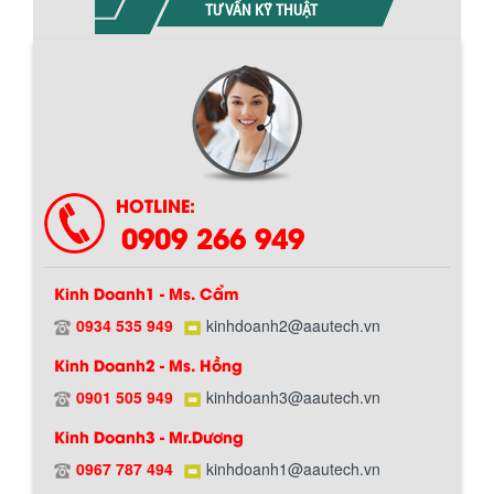
TƯ VẤN KỸ THUẬT
Chính sách giao hàng
HOTLINE:
0909 266 949
Kinh Doanh1 - Ms. Cẩm
0934 535 949
kinhdoanh2@aautech.vn
BỒN CHỨA GIẢI NHIỆT SƠN, MỰC IN
Kinh Doanh2 - Ms. Hồng
Bồn chứa giải nhiệt sơn, mực in có cấu
tạo gồm 2 lớp inox và được dùng để
0901 505 949
kinhdoanh3@aautech.vn
Hướng dẫn thanh toán mua hàng
làm giảm nhiệt độ của nguyên...
Kinh Doanh3 - Mr.Dương
0967 787 494
kinhdoanh1@aautech.vn
MÁY TRỘN BỘT KHÔ 500KG