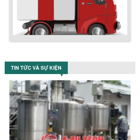
Tiết kiệm chi phí, nhận ngay máy
khuấy...
TỐI ƯU CHI PHÍ SẢN XUẤT VỚI MÁY TRỘN
SƠN CÔNG NGHIỆP HIỆN ĐẠI
Khám phá cách máy trộn sơn công
nghiệp giúp doanh nghiệp tiết kiệm
nguyên liệu, nhân công và chi phí vận
hành. Giải...
Chính sách giao hàng
NHỮNG TIÊU CHÍ QUAN TRỌNG KHI LỰA
CHỌN MÁY KHUẤY TRỘN HÓA CHẤT CHO
TIN TỨC VÀ SỰ KIỆN
NHÀ MÁY
Khám phá những tiêu chí quan trọng
giúp doanh nghiệp lựa chọn máy khuấy
trộn hóa chất phù hợp. Từ máy khuấy
hóa...
NHỮNG YẾU TỐ QUYẾT ĐỊNH KHI CHỌN
BỒN KHUẤY SƠN: VẬT LIỆU, DUNG TÍCH VÀ
CÔNG SUẤT KHUẤY
Khám phá các yếu tố quan trọng khi
chọn bồn khuấy sơn: Vật liệu, dung tích
Hướng dẫn thanh toán mua hàng
và công suất khuấy. Giải pháp tối...