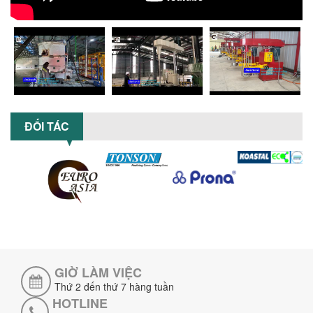
MÁY NGHIỀN HỮU CƠ LỎNG: GIẢI PHÁP
TỐI ƯU VỚI CÔNG NGHỆ MÁY NGHIỀN
NGANG CÁNH NGHIỀN CERAMIC
Máy nghiền hữu cơ lỏng sử dụng công
nghệ máy nghiền ngang cánh nghiền
ceramic giúp nâng cao độ mịn, hiệu
suất...
ĐẦU TƯ MÁY TRỘN PHÂN BÓN NẰM
ĐỐI TÁC
NGANG: LỢI ÍCH LÂU DÀI CHO DOANH
NGHIỆP SẢN XUẤT NÔNG NGHIỆP
Tìm hiểu lợi ích khi đầu tư máy trộn
phân bón nằm ngang: nâng cao hiệu
suất trộn, tiết kiệm chi phí, đảm bảo...
NHỮNG LƯU Ý KHI LẮP ĐẶT VÀ VẬN
HÀNH MÁY KHUẤY HÓA CHẤT KHÍ NÉN AN
TOÀN, HIỆU QUẢ
Hướng dẫn chi tiết những lưu ý khi lắp
đặt và vận hành máy khuấy hóa chất
GIỜ LÀM VIỆC
khí nén để đảm bảo an toàn, hiệu...
Thứ 2 đến thứ 7 hàng tuần
SO SÁNH MÁY TRỘN BỘT KHÔ CÔNG
HOTLINE
NGHIỆP VÀ MÁY TRỘN BỘT GIA ĐÌNH: