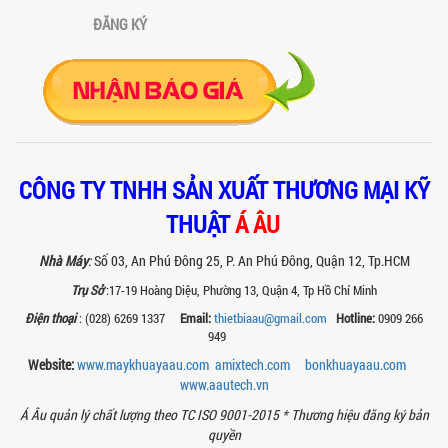
tác inox an toàn, tiện lợi, phù hợp sản
xuất thực phẩm, mỹ phẩm, hóa chất....
ĐĂNG KÝ
VÌ SAO CÁC XƯỞNG SƠN NÊN CHỌN MÁY
CHIẾT RÓT SƠN 1 VÒI CỦA Á ÂU?
Khám phá lý do vì sao máy chiết rót sơn
1 vòi của Á Âu là lựa chọn hàng đầu
cho các xưởng sơn: chính xác, tiết...
BÊN TRONG NHÀ MÁY Á ÂU: HÀNH TRÌNH
CÔNG TY TNHH SẢN XUẤT THƯƠNG MẠI KỸ
TẠO NÊN NHỮNG CHIẾC BỒN KHUẤY INOX
ĐẠT CHUẨN
THUẬT
Á ÂU
Khám phá quy trình gia công bồn khuấy
inox tại nhà máy Á Âu – nơi tạo ra thiết
Nhà Máy
:
Số 03, An Phú Đông 25, P. An Phú Đông, Quận 12, Tp.HCM
bị chuẩn kỹ thuật, bền bỉ, theo...
Trụ Sở
:17-19 Hoàng Diệu, Phường 13, Quận 4, Tp Hồ Chí Minh
MÁY NGHIỀN THUỐC BVTV – GIẢI PHÁP
Điện thoại
: (028) 6269 1337
Email:
thietbiaau@gmail.com
Hotline:
0909 266
TỐI ƯU TRONG SẢN XUẤT NÔNG DƯỢC
949
HIỆN ĐẠI
Website:
www.maykhuayaau.com
amixtech.com
bonkhuayaau.com
Máy nghiền thuốc BVTV giúp tối ưu độ
mịn, nâng cao hiệu quả sản xuất và
www.
aautech.vn
đảm bảo chất lượng chế phẩm nông...
Á Âu quản lý chất lượng theo TC ISO 9001-2015 *
Thương hiệu đăng ký bản
TIÊU CHÍ QUAN TRỌNG KHI CHỌN MUA
quyền