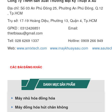
Công Ty TNHH Sản Xuất Thương Mại Kỹ Thuật Á Âu
Địa chỉ: Số 03 An Phú Đông 25, Phường An Phú Đông, Q.12
, Tp.HCM
Trụ sở: 17-19 Hoàng Diệu, Phường 13, Quận 4, Tp.HCM
GPKD : 0312426851 Email:
thietbiaau@gmail.com
Tell: 028 6269 1337 Hotline: 0909 266 949
Web:
www.amixtech.com
www.maykhuayaau.com
www.
aautec
CÁC BÀI ĐĂNG KHÁC
DANH MỤC SẢN PHẨM
Máy nhũ hóa đồng hóa
Máy đồng hóa hút chân không