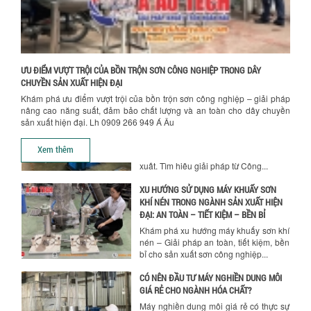
BỒN KHUẤY TRỘN CHẤT LỎNG CHO
NGÀNH HÓA CHẤT: NHỮNG YẾU TỐ QUYẾT
ĐỊNH CHẤT LƯỢNG SẢN PHẨM CUỐI
CÙNG
Khám phá những yếu tố quan trọng
quyết định chất lượng sản phẩm khi sử
ƯU ĐIỂM VƯỢT TRỘI CỦA BỒN TRỘN SƠN CÔNG NGHIỆP TRONG DÂY
dụng bồn khuấy trộn chất lỏng trong...
CHUYỀN SẢN XUẤT HIỆN ĐẠI
Khám phá ưu điểm vượt trội của bồn trộn sơn công nghiệp – giải pháp
TỐI ƯU CHI PHÍ ĐẦU TƯ NHỜ LỰA CHỌN
nâng cao năng suất, đảm bảo chất lượng và an toàn cho dây chuyền
ĐÚNG DỤNG CỤ KHUẤY SƠN CHO DÂY
sản xuất hiện đại. Lh 0909 266 949 Á Âu
CHUYỀN SẢN XUẤT
Chọn đúng dụng cụ khuấy sơn giúp tối
Xem thêm
ưu chi phí, nâng cao chất lượng sản
xuất. Tìm hiểu giải pháp từ Công...
XU HƯỚNG SỬ DỤNG MÁY KHUẤY SƠN
KHÍ NÉN TRONG NGÀNH SẢN XUẤT HIỆN
ĐẠI: AN TOÀN – TIẾT KIỆM – BỀN BỈ
Khám phá xu hướng máy khuấy sơn khí
nén – Giải pháp an toàn, tiết kiệm, bền
bỉ cho sản xuất sơn công nghiệp...
CÓ NÊN ĐẦU TƯ MÁY NGHIỀN DUNG MÔI
GIÁ RẺ CHO NGÀNH HÓA CHẤT?
Máy nghiền dung môi giá rẻ có thực sự