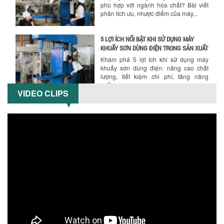
phù hợp với ngành hóa chất? Bài viết
phân tích ưu, nhược điểm của máy...
5 LỢI ÍCH NỔI BẬT KHI SỬ DỤNG MÁY
KHUẤY SƠN DÙNG ĐIỆN TRONG SẢN XUẤT
Khám phá 5 lợi ích khi sử dụng máy
khuấy sơn dùng điện: nâng cao chất
lượng, tiết kiệm chi phí, tăng năng
suất,...
VIDEO CLIPS
TỐI ƯU NĂNG SUẤT VÀ CHI PHÍ VỚI MÁY
KHUẤY 3 TRỤC CÔNG SUẤT LỚN
Tối ưu năng suất và tiết kiệm chi phí
hiệu quả với máy khuấy 3 trục công
suất lớn – giải pháp khuấy trộn...
NHỮNG LỖI THƯỜNG GẶP KHI VẬN HÀNH
MÁY KHUẤY SƠN NÂNG KHÍ VÀ CÁCH
KHẮC PHỤC
Tổng hợp lỗi thường gặp khi vận hành
máy khuấy sơn nâng khí 200 lít và cách
khắc phục hiệu quả giúp doanh
nghiệp...