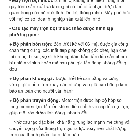
- Máy trộn bột thuốc
là thiết bị không thể thiếu trong mỗi
quy trình sản xuất và không ai có thể phủ nhận được tầm
quan trọng của nó nhờ tính tiện lợi, thông minh. Máy phù hợp
với mọi cơ sở, doanh nghiệp sản xuất lớn, nhỏ.
- Cấu tạo máy trộn bột thuốc thảo dược hình lập
phương gồm:
+ Bộ phận bồn trộn
: Bồn thiết kế với 06 mặt được gia công
chấn tăng cứng, các mặt tiếp giáp không góc chết, hạn chế
tối đa bột bị kẹt, vệ sinh không đãm bảo dẫn đến sản phẩm
bị nhiễm vi sinh hoặc mẽ sau phụ gia tồn đọng không đồng
đều
+ Bộ phận khung gá:
Được thiết kế cân bằng và cứng
vững, giúp bồn trộn xoay đão nhưng vẫn giữ cân bằng đảm
bảo an toàn cho người vận hành
+ Bộ phận truyền động:
Motor trộn được lắp bộ hộp số,
tăng momen lực, tủ điều khiển điều chỉnh vô cấp tốc độ trộn,
giúp mẽ trộn được linh động, nhanh đều.
- Nhờ cấu tạo đặc biệt, khả năng rung lắc mạnh mẽ cùng với
chuyển động của thùng trộn tạo ra lực xoáy nên chất lượng
trộn của thành phẩm luôn đảm bảo.