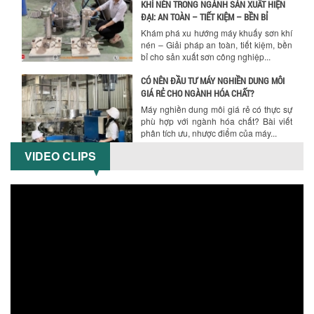
GIÁ RẺ CHO NGÀNH HÓA CHẤT?
Máy nghiền dung môi giá rẻ có thực sự
phù hợp với ngành hóa chất? Bài viết
phân tích ưu, nhược điểm của máy...
5 LỢI ÍCH NỔI BẬT KHI SỬ DỤNG MÁY
KHUẤY SƠN DÙNG ĐIỆN TRONG SẢN XUẤT
Khám phá 5 lợi ích khi sử dụng máy
khuấy sơn dùng điện: nâng cao chất
lượng, tiết kiệm chi phí, tăng năng
suất,...
VIDEO CLIPS
TỐI ƯU NĂNG SUẤT VÀ CHI PHÍ VỚI MÁY
KHUẤY 3 TRỤC CÔNG SUẤT LỚN
Tối ưu năng suất và tiết kiệm chi phí
hiệu quả với máy khuấy 3 trục công
suất lớn – giải pháp khuấy trộn...
NHỮNG LỖI THƯỜNG GẶP KHI VẬN HÀNH
MÁY KHUẤY SƠN NÂNG KHÍ VÀ CÁCH
KHẮC PHỤC
Tổng hợp lỗi thường gặp khi vận hành
máy khuấy sơn nâng khí 200 lít và cách