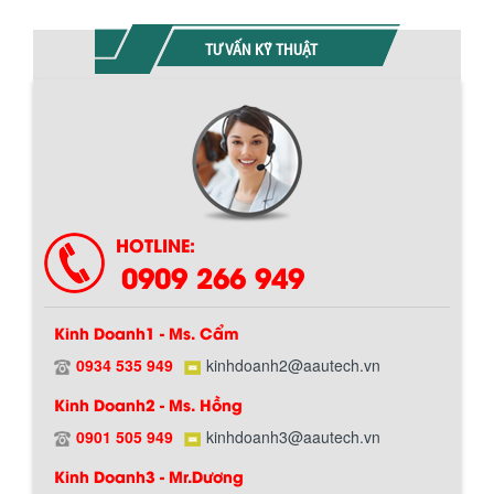
TƯ VẤN KỸ THUẬT
Chính sách giao hàng
HOTLINE:
0909 266 949
Kinh Doanh1 - Ms. Cẩm
0934 535 949
kinhdoanh2@aautech.vn
BỒN CHỨA GIẢI NHIỆT SƠN, MỰC IN
Kinh Doanh2 - Ms. Hồng
Bồn chứa giải nhiệt sơn, mực in có cấu
tạo gồm 2 lớp inox và được dùng để
0901 505 949
kinhdoanh3@aautech.vn
Hướng dẫn thanh toán mua hàng
làm giảm nhiệt độ của nguyên...
Kinh Doanh3 - Mr.Dương