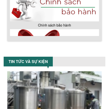
Ưu đãi đặc biệt: Giá máy khuấy sơn
công nghiệp giảm sốc lên đến 20%.
Tiết kiệm chi phí, nhận ngay máy
khuấy...
TỐI ƯU CHI PHÍ SẢN XUẤT VỚI MÁY TRỘN
SƠN CÔNG NGHIỆP HIỆN ĐẠI
Khám phá cách máy trộn sơn công
nghiệp giúp doanh nghiệp tiết kiệm
nguyên liệu, nhân công và chi phí vận
hành. Giải...
Chính sách giao hàng
NHỮNG TIÊU CHÍ QUAN TRỌNG KHI LỰA
CHỌN MÁY KHUẤY TRỘN HÓA CHẤT CHO
TIN TỨC VÀ SỰ KIỆN
NHÀ MÁY
Khám phá những tiêu chí quan trọng
giúp doanh nghiệp lựa chọn máy khuấy
trộn hóa chất phù hợp. Từ máy khuấy
hóa...
NHỮNG YẾU TỐ QUYẾT ĐỊNH KHI CHỌN
BỒN KHUẤY SƠN: VẬT LIỆU, DUNG TÍCH VÀ
CÔNG SUẤT KHUẤY
Khám phá các yếu tố quan trọng khi
chọn bồn khuấy sơn: Vật liệu, dung tích
Hướng dẫn thanh toán mua hàng