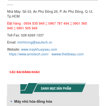
-----
Nhà Máy: Số 03, An Phú Đông 25, P. An Phú Đông, Q.12,
Tp.HCM
Đặt hàng : 0934 535 949 ¦¦ 0967 787 494 ¦¦ 0901 565
949 ¦¦ 0901 505 949
Tell-Fax: 028 6269 1337
Email:
minhtrong@aautech.vn
Website:
www.maykhuayaau.com
https://www.amixtech.com/
wwww.thietbiaau.com
CÁC BÀI ĐĂNG KHÁC
DANH MỤC SẢN PHẨM
Máy nhũ hóa đồng hóa