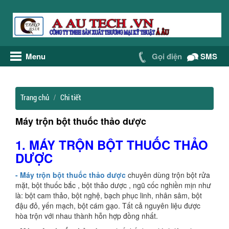
Menu
Gọi điện
SMS
Trang chủ
Chi tiết
Máy trộn bột thuốc thảo dược
1. MÁY TRỘN BỘT THUỐC THẢO
DƯỢC
- Máy trộn bột thuốc thảo dược
chuyên dùng trộn bột rửa
mặt, bột thuốc bắc , bột thảo dược , ngũ cốc nghiền mịn như
là: bột cam thảo, bột nghệ, bạch phục linh, nhân sâm, bột
đậu đỏ, yến mạch, bột cám gạo. Tất cả nguyên liệu được
hòa trộn với nhau thành hỗn hợp đồng nhất.