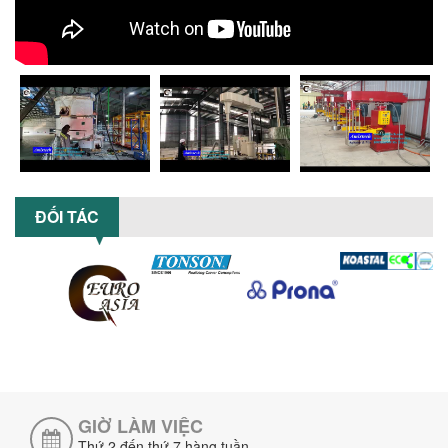
khắc phục hiệu quả giúp doanh
nghiệp...
MÁY NGHIỀN HỮU CƠ LỎNG: GIẢI PHÁP
TỐI ƯU VỚI CÔNG NGHỆ MÁY NGHIỀN
NGANG CÁNH NGHIỀN CERAMIC
Máy nghiền hữu cơ lỏng sử dụng công
nghệ máy nghiền ngang cánh nghiền
ceramic giúp nâng cao độ mịn, hiệu
suất...
ĐẦU TƯ MÁY TRỘN PHÂN BÓN NẰM
ĐỐI TÁC
NGANG: LỢI ÍCH LÂU DÀI CHO DOANH
NGHIỆP SẢN XUẤT NÔNG NGHIỆP
Tìm hiểu lợi ích khi đầu tư máy trộn
phân bón nằm ngang: nâng cao hiệu
suất trộn, tiết kiệm chi phí, đảm bảo...
NHỮNG LƯU Ý KHI LẮP ĐẶT VÀ VẬN
HÀNH MÁY KHUẤY HÓA CHẤT KHÍ NÉN AN
TOÀN, HIỆU QUẢ
Hướng dẫn chi tiết những lưu ý khi lắp
đặt và vận hành máy khuấy hóa chất
GIỜ LÀM VIỆC
khí nén để đảm bảo an toàn, hiệu...
Thứ 2 đến thứ 7 hàng tuần