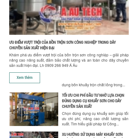
và công suất khuấy. Giải pháp tối...
BỒN KHUẤY TRỘN CHẤT LỎNG CHO
NGÀNH HÓA CHẤT: NHỮNG YẾU TỐ QUYẾT
ĐỊNH CHẤT LƯỢNG SẢN PHẨM CUỐI
CÙNG
Khám phá những yếu tố quan trọng
quyết định chất lượng sản phẩm khi sử
ƯU ĐIỂM VƯỢT TRỘI CỦA BỒN TRỘN SƠN CÔNG NGHIỆP TRONG DÂY
dụng bồn khuấy trộn chất lỏng trong...
CHUYỀN SẢN XUẤT HIỆN ĐẠI
Khám phá ưu điểm vượt trội của bồn trộn sơn công nghiệp – giải pháp
TỐI ƯU CHI PHÍ ĐẦU TƯ NHỜ LỰA CHỌN
nâng cao năng suất, đảm bảo chất lượng và an toàn cho dây chuyền
ĐÚNG DỤNG CỤ KHUẤY SƠN CHO DÂY
sản xuất hiện đại. Lh 0909 266 949 Á Âu
CHUYỀN SẢN XUẤT
Chọn đúng dụng cụ khuấy sơn giúp tối
Xem thêm
ưu chi phí, nâng cao chất lượng sản
xuất. Tìm hiểu giải pháp từ Công...
XU HƯỚNG SỬ DỤNG MÁY KHUẤY SƠN
KHÍ NÉN TRONG NGÀNH SẢN XUẤT HIỆN
ĐẠI: AN TOÀN – TIẾT KIỆM – BỀN BỈ
Khám phá xu hướng máy khuấy sơn khí
nén – Giải pháp an toàn, tiết kiệm, bền
bỉ cho sản xuất sơn công nghiệp...
CÓ NÊN ĐẦU TƯ MÁY NGHIỀN DUNG MÔI