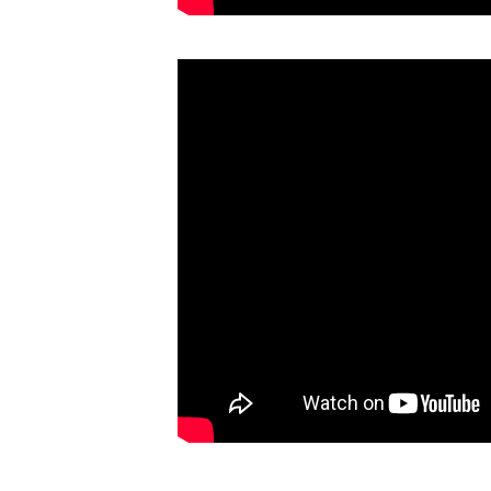
độ của nguyên...
MÁY TRỘN BỘT KHÔ 500KG
Máy trộn bột khô 500kg được
thiết kế thân bồn nằm ngang,
với cánh trộn bột xoay đảo
thuận nghịch. Vật liệu...
MÁY TRỘN BỘT KHÔ 200KG
Máy trộn bột khô 200kg được
gia công sản xuất tại công ty Á
Âu. Máy dùng trộn các loại bột
khô trong các ngành...
VÌ SAO DOANH NGHIỆP NÊN
CHỌN MÁY NGHIỀN MÀU SƠN Á
ÂU?
Khám phá lý do doanh nghiệp
nên chọn máy nghiền màu sơn
Á Âu: hiệu suất cao, kiểm soát
nhiệt tốt, tiết kiệm chi...
ƯU ĐÃI ĐẶC BIỆT: GIÁ MÁY
KHUẤY SƠN CÔNG NGHIỆP GIẢM
SỐC