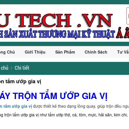
ang Chủ
Giới Thiệu
Sản Phẩm
Chính Sách
Tư Vấ
 chủ
Chi tiết
ộn tẩm ướp gia vị
MÁY TRỘN TẨM ƯỚP GIA VỊ
ộn tẩm ướp gia vị
được thiết kế theo dạng lồng quay, giúp trộn đều ngu
g trộn tẩm ướp gia vị như tẩm ướp thịt, cá, tôm, mực, hải sản, kim chi, 