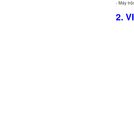
- Máy trộ
Chính sách đổi trả hàng
2. 