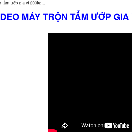
n tẩm ướp gia vị 200kg...
VIDEO MÁY TRỘN TẨM ƯỚP GIA 
BỒN CHỨA GIẢI NHIỆT SƠN, MỰC
IN
Bồn chứa giải nhiệt sơn, mực
in có cấu tạo gồm 2 lớp inox và
được dùng để làm giảm nhiệt