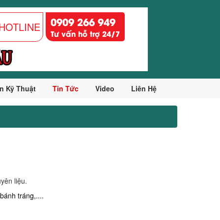
0909 266 949
HOTLINE
Tư vấn hỗ trợ 24/7
n Kỹ Thuật
Tin Tức
Video
Liên Hệ
yên liệu.
bánh tráng,....