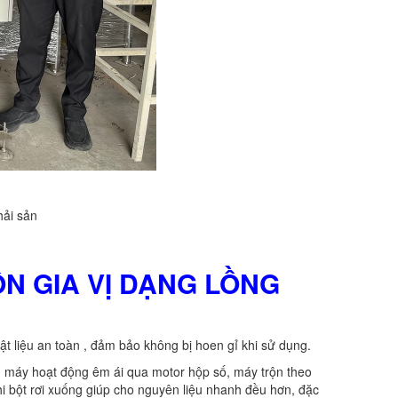
hải sản
ỘN GIA VỊ DẠNG LỒNG
t liệu an toàn , đảm bảo không bị hoen gỉ khi sử dụng.
ư: máy hoạt động êm ái qua motor hộp số, máy trộn theo
hi bột rơi xuống giúp cho nguyên liệu nhanh đều hơn, đặc