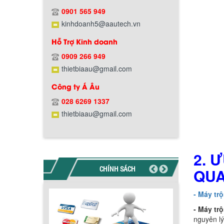
0901 565 949
kinhdoanh5@aautech.vn
Hỗ Trợ Kinh doanh
0909 266 949
Chính sách bảo hành
thietbiaau@gmail.com
Công ty Á Âu
028 6269 1337
thietbiaau@gmail.com
2. 
CHÍNH SÁCH
QU
Chính sách giao hàng
- Máy tr
- Máy tr
nguyên lý