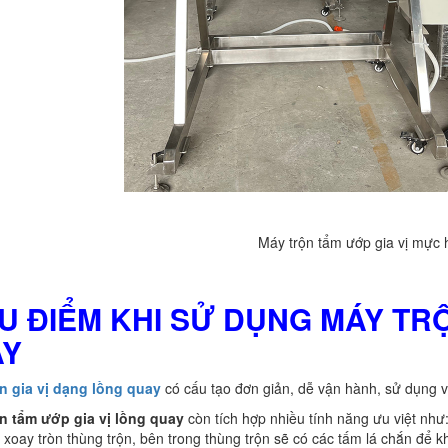
Máy trộn tẩm ướp gia vị mực 
ƯU ĐIỂM KHI SỬ DỤNG MÁY TR
AY
ộn gia vị dạng lồng quay
có cấu tạo đơn giản, dễ vận hành, sử dụng vậ
ộn tẩm ướp gia vị lồng quay
còn tích hợp nhiều tính năng ưu việt nh
 xoay tròn thùng trộn, bên trong thùng trộn sẽ có các tấm lá chắn để k