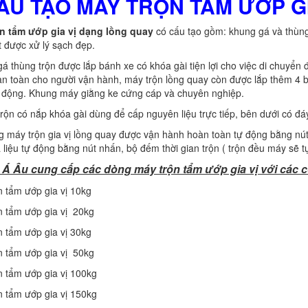
CẤU TẠO MÁY TRỘN TẨM ƯỚP G
ộn tẩm ướp gia vị dạng lồng quay
có cấu tạo gồm: khung gá và thùng 
 được xử lý sạch đẹp.
á thùng trộn được lắp bánh xe có khóa gài tiện lợi cho việc di chuyển 
n toàn cho người vận hành, máy trộn lồng quay còn được lắp thêm 4 
 động. Khung máy giằng ke cứng cáp và chuyên nghiệp.
rộn có nắp khóa gài dùng để cấp nguyên liệu trực tiếp, bên dưới có đá
g máy trộn gia vị lồng quay được vận hành hoàn toàn tự động bằng nú
 liệu tự động bằng nút nhấn, bộ đếm thời gian trộn ( trộn đều máy sẽ t
 Á Âu cung cấp các dòng máy trộn tẩm ướp gia vị với các c
n tẩm ướp gia vị 10kg
n tẩm ướp gia vị 20kg
n tẩm ướp gia vị 30kg
n tẩm ướp gia vị 50kg
n tẩm ướp gia vị 100kg
n tẩm ướp gia vị 150kg