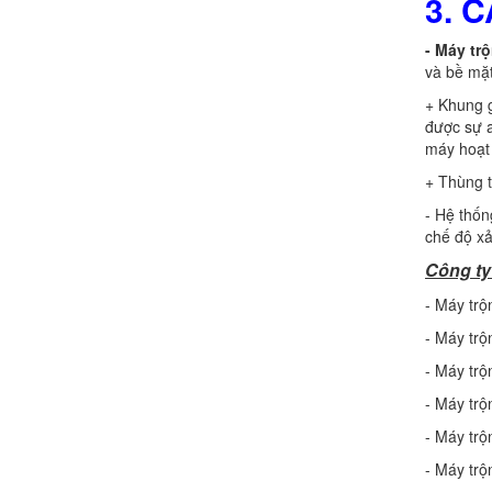
3. 
- Máy tr
và bề mặt
+ Khung g
được sự a
máy hoạt
Chính sách giao hàng
+ Thùng t
- Hệ thốn
chế độ xả
Công ty
- Máy trộ
- Máy trộ
Hướng dẫn thanh toán mua hàng
- Máy trộ
- Máy trộ
- Máy trộ
- Máy trộ