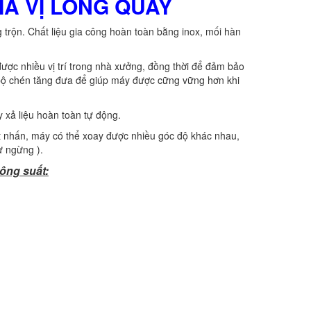
IA VỊ LỒNG QUAY
trộn. Chất liệu gia công hoàn toàn bằng inox, mối hàn
được nhiều vị trí trong nhà xưởng, đồng thời để đảm bảo
bộ chén tăng đưa để giúp máy được cững vững hơn khi
y xả liệu hoàn toàn tự động.
t nhấn, máy có thể xoay được nhiều góc độ khác nhau,
ự ngừng ).
ông suất: