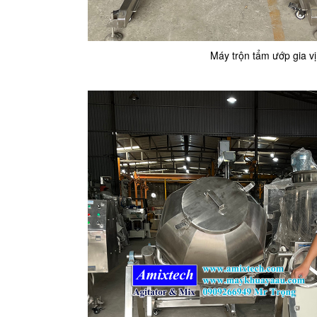
Máy trộn tẩm ướp gia v