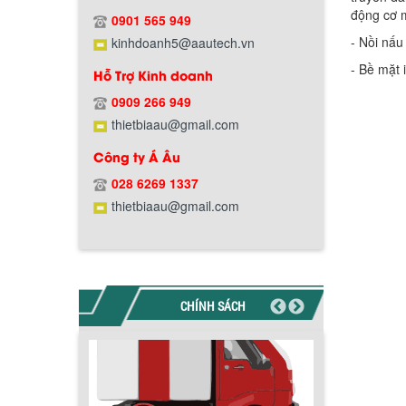
Hướng dẫn thanh toán mua hàng
động cơ m
0901 565 949
- Nồi nấu
kinhdoanh5@aautech.vn
- Bề mặt 
Hỗ Trợ Kinh doanh
0909 266 949
thietbiaau@gmail.com
Chính sách đổi trả hàng
Công ty Á Âu
028 6269 1337
thietbiaau@gmail.com
Chính sách bảo hành
CHÍNH SÁCH