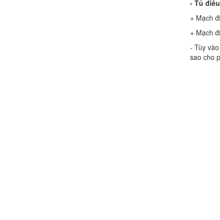
- Tủ điều
+ Mạch đi
+ Mạch đi
- Tùy vào
sao cho p