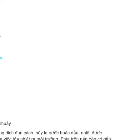
khuấy
ung dịch đun cách thủy là nước hoặc dầu, nhiệt được
a việc tỏa nhiệt ra môi trường. Phía trên nắp bồn có gắn