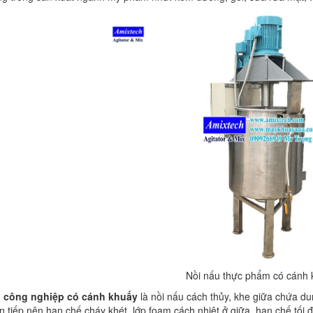
Nồi nấu thực phẩm có cánh 
u công nghiệp có cánh khuấy
là nồi nấu cách thủy, khe giữa chứa d
n tiếp nên hạn chế cháy khét, lớp foam cách nhiệt ở giữa, hạn chế tối đ