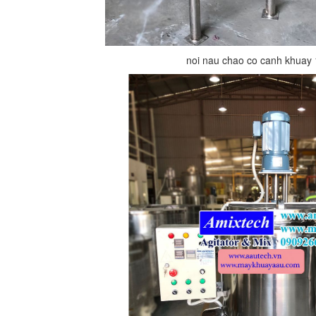
noi nau chao co canh khuay 1