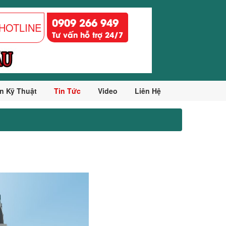
0909 266 949
HOTLINE
Tư vấn hỗ trợ 24/7
n Kỹ Thuật
Tin Tức
Video
Liên Hệ