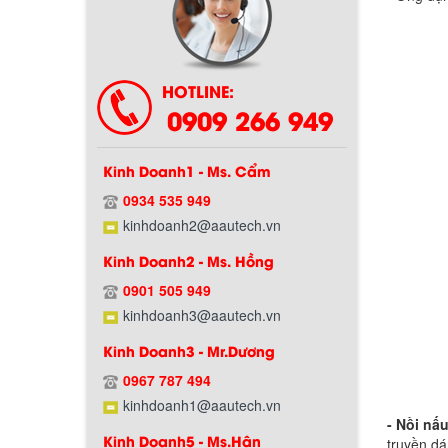
Chính sách bảo hành
HOTLINE:
0909 266 949
Kinh Doanh1 - Ms. Cẩm
0934 535 949
kinhdoanh2@aautech.vn
Kinh Doanh2 - Ms. Hồng
Chính sách giao hàng
0901 505 949
kinhdoanh3@aautech.vn
Kinh Doanh3 - Mr.Dương
0967 787 494
kinhdoanh1@aautech.vn
- Nồi nấ
Kinh Doanh5 - Ms.Hân
truyền dá