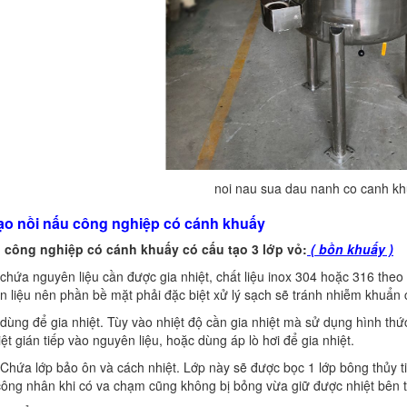
noi nau sua dau nanh co canh khu
tạo nồi nấu công nghiệp có cánh khuấy
u công nghiệp có cánh khuấy có cấu tạo 3 lớp vỏ:
( bồn khuấy )
chứa nguyên liệu cần được gia nhiệt, chất liệu inox 304 hoặc 316 theo 
n liệu nên phần bề mặt phải đặc biệt xử lý sạch sẽ tránh nhiễm khuẩn
dùng để gia nhiệt. Tùy vào nhiệt độ cần gia nhiệt mà sử dụng hình thứ
iệt gián tiếp vào nguyên liệu, hoặc dùng áp lò hơi để gia nhiệt.
Chứa lớp bảo ôn và cách nhiệt. Lớp này sẽ được bọc 1 lớp bông thủy t
ông nhân khi có va chạm cũng không bị bỏng vừa giữ được nhiệt bên t