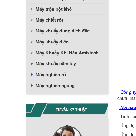
Máy trộn bột khô
Máy chiết rót
Máy khuấy dung dịch đặc
Máy khuấy điện
Máy Khuấy Khí Nén Amixtech
Máy khuấy cầm tay
Máy nghiền rổ
Máy nghiền ngang
-
Công t
chứa, máy
-
Nồi nấu
TƯ VẤN KỸ THUẬT
- Tính nă
- Ứng dụn
- Ứng dụn