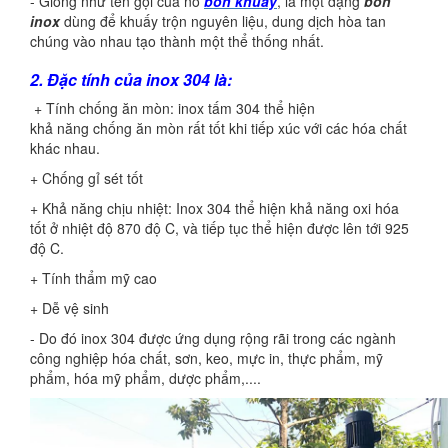
- Giống như tên gọi của nó
bồn khuấy
, là một dạng
bồn
inox
dùng để khuấy trộn nguyên liệu, dung dịch hòa tan
chúng vào nhau tạo thành một thể thống nhất.
2. Đặc tính của inox 304 là:
+ Tính chống ăn mòn: inox tấm 304 thể hiện
khả năng chống ăn mòn rất tốt khi tiếp xúc với các hóa chất
khác nhau.
+ Chống gỉ sét tốt
+ Khả năng chịu nhiệt: Inox 304 thể hiện khả năng oxi hóa
tốt ở nhiệt độ 870 độ C, và tiếp tục thể hiện được lên tới 925
độ C.
+ Tính thẩm mỹ cao
+ Dễ vệ sinh
- Do đó inox 304 được ứng dụng rộng rãi trong các ngành
công nghiệp hóa chất, sơn, keo, mực in, thực phẩm, mỹ
phẩm, hóa mỹ phẩm, dược phẩm,....