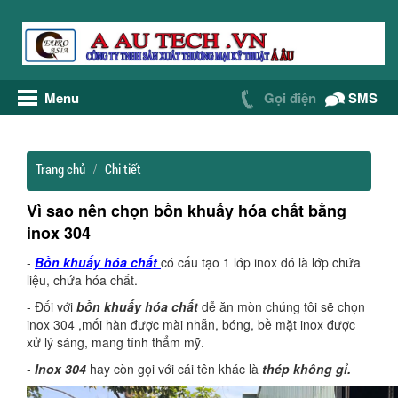
Menu
Gọi điện
SMS
Trang chủ
Chi tiết
Vì sao nên chọn bồn khuấy hóa chất bằng
inox 304
-
Bồn khuấy hóa chất
có cấu tạo 1 lớp inox đó là lớp chứa
liệu, chứa hóa chất.
- Đối với
bồn khuấy hóa
chất
dễ ăn mòn chúng tôi sẽ chọn
inox 304 ,mối hàn được mài nhẵn, bóng, bề mặt inox được
xử lý sáng, mang tính thẩm mỹ.
-
Inox 304
hay còn gọi với cái tên khác là
thép không gỉ.