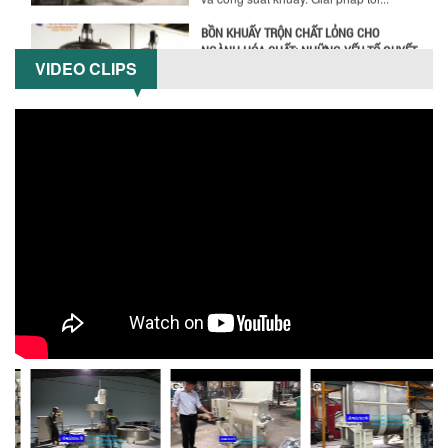
Khám phá những yếu tố quan trọng
quyết định chất lượng sản phẩm khi sử
dụng bồn khuấy trộn chất lỏng trong...
VIDEO CLIPS
TỐI ƯU CHI PHÍ ĐẦU TƯ NHỜ LỰA CHỌN
ĐÚNG DỤNG CỤ KHUẤY SƠN CHO DÂY
CHUYỀN SẢN XUẤT
Chọn đúng dụng cụ khuấy sơn giúp tối
ưu chi phí, nâng cao chất lượng sản
xuất. Tìm hiểu giải pháp từ Công...
XU HƯỚNG SỬ DỤNG MÁY KHUẤY SƠN
KHÍ NÉN TRONG NGÀNH SẢN XUẤT HIỆN
ĐẠI: AN TOÀN – TIẾT KIỆM – BỀN BỈ
Khám phá xu hướng máy khuấy sơn khí
nén – Giải pháp an toàn, tiết kiệm, bền
bỉ cho sản xuất sơn công nghiệp...
CÓ NÊN ĐẦU TƯ MÁY NGHIỀN DUNG MÔI
GIÁ RẺ CHO NGÀNH HÓA CHẤT?
Máy nghiền dung môi giá rẻ có thực sự
phù hợp với ngành hóa chất? Bài viết
phân tích ưu, nhược điểm của máy...