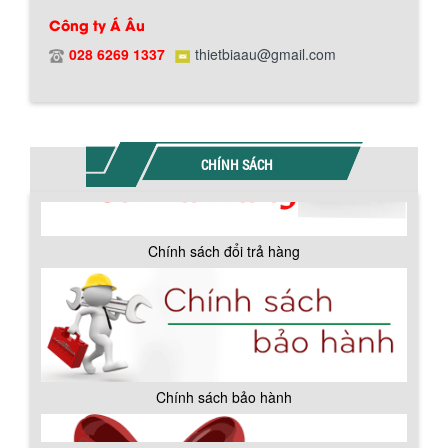
Chính sách đổi trả hàng
Công ty Á Âu
028 6269 1337
thietbiaau@gmail.com
Chính sách bảo hành
CHÍNH SÁCH
BỒN CHỨA GIẢI NHIỆT SƠN, MỰC IN
Bồn chứa giải nhiệt sơn, mực in có cấu
tạo gồm 2 lớp inox và được dùng để
làm giảm nhiệt độ của nguyên...
MÁY TRỘN BỘT KHÔ 500KG
Máy trộn bột khô 500kg được thiết kế
thân bồn nằm ngang, với cánh trộn bột
xoay đảo thuận nghịch. Vật liệu...