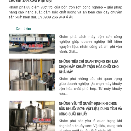
CHUYỀN SẢN XUẤT HIỆN ĐẠI
SƠN CÔNG NGHIỆP HIỆN ĐẠI
Khám phá ưu điểm vượt trội của bồn trộn sơn công nghiệp – giải pháp
Khám phá cách máy trộn sơn công
nâng cao năng suất, đảm bảo chất lượng và an toàn cho dây chuyền
nghiệp giúp doanh nghiệp tiết kiệm
sản xuất hiện đại. Lh 0909 266 949 Á Âu
nguyên liệu, nhân công và chi phí vận
hành. Giải...
Xem thêm
NHỮNG TIÊU CHÍ QUAN TRỌNG KHI LỰA
CHỌN MÁY KHUẤY TRỘN HÓA CHẤT CHO
NHÀ MÁY
Khám phá những tiêu chí quan trọng
giúp doanh nghiệp lựa chọn máy khuấy
trộn hóa chất phù hợp. Từ máy khuấy
hóa...
NHỮNG YẾU TỐ QUYẾT ĐỊNH KHI CHỌN
BỒN KHUẤY SƠN: VẬT LIỆU, DUNG TÍCH VÀ
CÔNG SUẤT KHUẤY
Khám phá các yếu tố quan trọng khi
chọn bồn khuấy sơn: Vật liệu, dung tích
và công suất khuấy. Giải pháp tối...
BỒN KHUẤY TRỘN CHẤT LỎNG CHO
NGÀNH HÓA CHẤT: NHỮNG YẾU TỐ QUYẾT
ĐỊNH CHẤT LƯỢNG SẢN PHẨM CUỐI
CÙNG