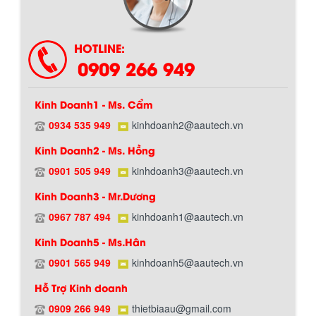
Chính sách giao hàng
HOTLINE:
0909 266 949
Kinh Doanh1 - Ms. Cẩm
0934 535 949
kinhdoanh2@aautech.vn
Kinh Doanh2 - Ms. Hồng
0901 505 949
kinhdoanh3@aautech.vn
Hướng dẫn thanh toán mua hàng
Kinh Doanh3 - Mr.Dương
0967 787 494
kinhdoanh1@aautech.vn
Kinh Doanh5 - Ms.Hân
0901 565 949
kinhdoanh5@aautech.vn
Hỗ Trợ Kinh doanh
0909 266 949
thietbiaau@gmail.com