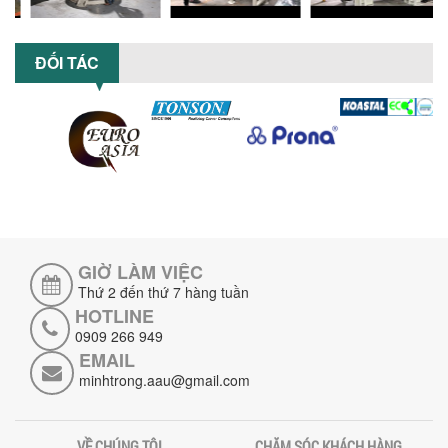
5 LỢI ÍCH NỔI BẬT KHI SỬ DỤNG MÁY
KHUẤY SƠN DÙNG ĐIỆN TRONG SẢN XUẤT
ĐỐI TÁC
Khám phá 5 lợi ích khi sử dụng máy
khuấy sơn dùng điện: nâng cao chất
lượng, tiết kiệm chi phí, tăng năng
suất,...
TỐI ƯU NĂNG SUẤT VÀ CHI PHÍ VỚI MÁY
KHUẤY 3 TRỤC CÔNG SUẤT LỚN
Tối ưu năng suất và tiết kiệm chi phí
hiệu quả với máy khuấy 3 trục công
suất lớn – giải pháp khuấy trộn...
GIỜ LÀM VIỆC
NHỮNG LỖI THƯỜNG GẶP KHI VẬN HÀNH
MÁY KHUẤY SƠN NÂNG KHÍ VÀ CÁCH
Thứ 2 đến thứ 7 hàng tuần
KHẮC PHỤC
HOTLINE
Tổng hợp lỗi thường gặp khi vận hành
0909 266 949
máy khuấy sơn nâng khí 200 lít và cách
EMAIL
khắc phục hiệu quả giúp doanh
minhtrong.aau@gmail.com
nghiệp...
MÁY NGHIỀN HỮU CƠ LỎNG: GIẢI PHÁP
TỐI ƯU VỚI CÔNG NGHỆ MÁY NGHIỀN
VỀ CHÚNG TÔI
CHĂM SÓC KHÁCH HÀNG