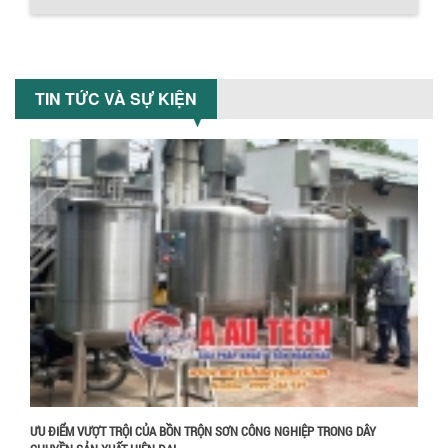
Chính sách giao hàng
MÁY TRỘN BỘT KHÔ 200KG
Máy trộn bột khô 200kg được gia công
TIN TỨC VÀ SỰ KIỆN
sản xuất tại công ty Á Âu. Máy dùng
trộn các loại bột khô trong các ngành...
VÌ SAO DOANH NGHIỆP NÊN CHỌN MÁY
NGHIỀN MÀU SƠN Á ÂU?
Khám phá lý do doanh nghiệp nên
chọn máy nghiền màu sơn Á Âu: hiệu
suất cao, kiểm soát nhiệt tốt, tiết kiệm
chi...
Hướng dẫn thanh toán mua hàng
ƯU ĐÃI ĐẶC BIỆT: GIÁ MÁY KHUẤY SƠN
CÔNG NGHIỆP GIẢM SỐC
Ưu đãi đặc biệt: Giá máy khuấy sơn
công nghiệp giảm sốc lên đến 20%.
Tiết kiệm chi phí, nhận ngay máy
khuấy...
ƯU ĐIỂM VƯỢT TRỘI CỦA BỒN TRỘN SƠN CÔNG NGHIỆP TRONG DÂY
TỐI ƯU CHI PHÍ SẢN XUẤT VỚI MÁY TRỘN