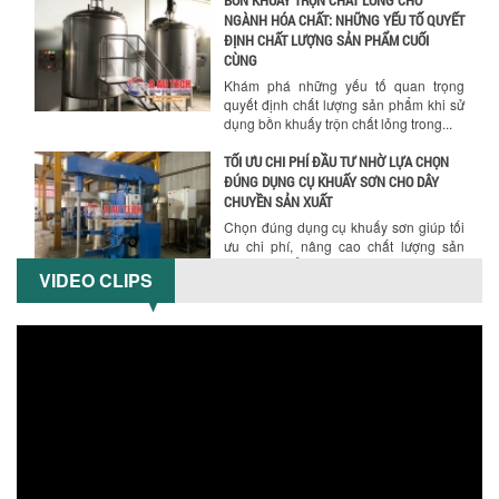
BỒN KHUẤY TRỘN CHẤT LỎNG CHO
NGÀNH HÓA CHẤT: NHỮNG YẾU TỐ QUYẾT
ĐỊNH CHẤT LƯỢNG SẢN PHẨM CUỐI
Chính sách giao hàng
CÙNG
Khám phá những yếu tố quan trọng
quyết định chất lượng sản phẩm khi sử
dụng bồn khuấy trộn chất lỏng trong...
TỐI ƯU CHI PHÍ ĐẦU TƯ NHỜ LỰA CHỌN
ĐÚNG DỤNG CỤ KHUẤY SƠN CHO DÂY
CHUYỀN SẢN XUẤT
Chọn đúng dụng cụ khuấy sơn giúp tối
ưu chi phí, nâng cao chất lượng sản
xuất. Tìm hiểu giải pháp từ Công...
VIDEO CLIPS
XU HƯỚNG SỬ DỤNG MÁY KHUẤY SƠN
KHÍ NÉN TRONG NGÀNH SẢN XUẤT HIỆN
Hướng dẫn thanh toán mua hàng
ĐẠI: AN TOÀN – TIẾT KIỆM – BỀN BỈ
Khám phá xu hướng máy khuấy sơn khí
nén – Giải pháp an toàn, tiết kiệm, bền
bỉ cho sản xuất sơn công nghiệp...
CÓ NÊN ĐẦU TƯ MÁY NGHIỀN DUNG MÔI
GIÁ RẺ CHO NGÀNH HÓA CHẤT?
Máy nghiền dung môi giá rẻ có thực sự