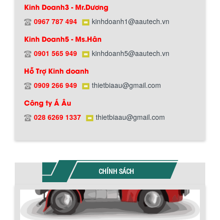
Kinh Doanh3 - Mr.Dương
0967 787 494
kinhdoanh1@aautech.vn
Kinh Doanh5 - Ms.Hân
0901 565 949
kinhdoanh5@aautech.vn
Hỗ Trợ Kinh doanh
0909 266 949
thietbiaau@gmail.com
Công ty Á Âu
028 6269 1337
thietbiaau@gmail.com
BỒN CHỨA GIẢI NHIỆT SƠN, MỰC IN
Bồn chứa giải nhiệt sơn, mực in có cấu
CHÍNH SÁCH
tạo gồm 2 lớp inox và được dùng để
làm giảm nhiệt độ của nguyên...
MÁY TRỘN BỘT KHÔ 500KG