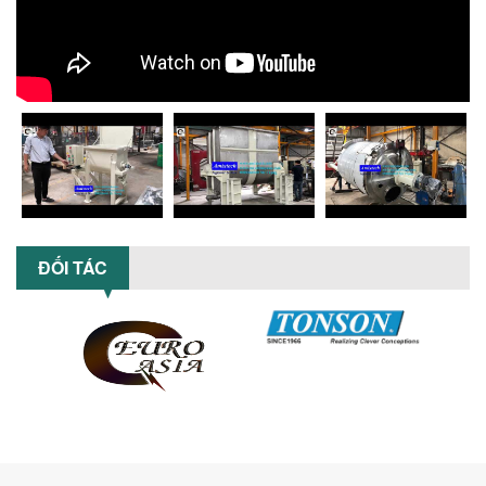
phù hợp với ngành hóa chất? Bài viết
phân tích ưu, nhược điểm của máy...
5 LỢI ÍCH NỔI BẬT KHI SỬ DỤNG MÁY
KHUẤY SƠN DÙNG ĐIỆN TRONG SẢN XUẤT
Khám phá 5 lợi ích khi sử dụng máy
khuấy sơn dùng điện: nâng cao chất
lượng, tiết kiệm chi phí, tăng năng
suất,...
TỐI ƯU NĂNG SUẤT VÀ CHI PHÍ VỚI MÁY
KHUẤY 3 TRỤC CÔNG SUẤT LỚN
ĐỐI TÁC
Tối ưu năng suất và tiết kiệm chi phí
hiệu quả với máy khuấy 3 trục công
suất lớn – giải pháp khuấy trộn...
NHỮNG LỖI THƯỜNG GẶP KHI VẬN HÀNH
MÁY KHUẤY SƠN NÂNG KHÍ VÀ CÁCH
KHẮC PHỤC
Tổng hợp lỗi thường gặp khi vận hành
máy khuấy sơn nâng khí 200 lít và cách
khắc phục hiệu quả giúp doanh
nghiệp...