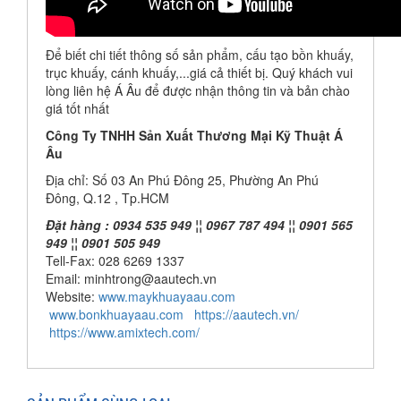
Để biết chi tiết thông số sản phẩm, cấu tạo bồn khuấy,
trục khuấy, cánh khuấy,...giá cả thiết bị. Quý khách vui
lòng liên hệ Á Âu để được nhận thông tin và bản chào
giá tốt nhất
Công Ty TNHH Sản Xuất Thương Mại Kỹ Thuật Á
Âu
Địa chỉ: Số 03 An Phú Đông 25, Phường An Phú
Đông, Q.12 , Tp.HCM
Đặt hàng : 0934 535 949 ¦¦ 0967 787 494 ¦¦ 0901 565
949 ¦¦ 0901 505 949
Tell-Fax: 028 6269 1337
Email: minhtrong@aautech.vn
Website:
www.maykhuayaau.com
www.bonkhuayaau.com
https://aautech.vn/
https://www.amixtech.com/