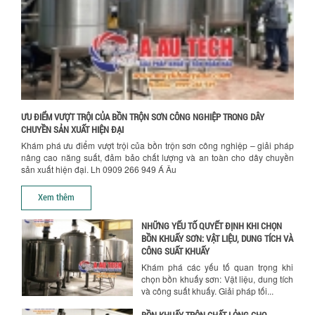
khuấy...
Chính sách đổi trả hàng
TỐI ƯU CHI PHÍ SẢN XUẤT VỚI MÁY TRỘN
SƠN CÔNG NGHIỆP HIỆN ĐẠI
Khám phá cách máy trộn sơn công
nghiệp giúp doanh nghiệp tiết kiệm
nguyên liệu, nhân công và chi phí vận
hành. Giải...
Chính sách bảo hành
ƯU ĐIỂM VƯỢT TRỘI CỦA BỒN TRỘN SƠN CÔNG NGHIỆP TRONG DÂY
NHỮNG TIÊU CHÍ QUAN TRỌNG KHI LỰA
CHUYỀN SẢN XUẤT HIỆN ĐẠI
CHỌN MÁY KHUẤY TRỘN HÓA CHẤT CHO
Khám phá ưu điểm vượt trội của bồn trộn sơn công nghiệp – giải pháp
NHÀ MÁY
nâng cao năng suất, đảm bảo chất lượng và an toàn cho dây chuyền
Khám phá những tiêu chí quan trọng
sản xuất hiện đại. Lh 0909 266 949 Á Âu
giúp doanh nghiệp lựa chọn máy khuấy
trộn hóa chất phù hợp. Từ máy khuấy
Xem thêm
hóa...
NHỮNG YẾU TỐ QUYẾT ĐỊNH KHI CHỌN
BỒN KHUẤY SƠN: VẬT LIỆU, DUNG TÍCH VÀ
CÔNG SUẤT KHUẤY
Khám phá các yếu tố quan trọng khi
chọn bồn khuấy sơn: Vật liệu, dung tích
và công suất khuấy. Giải pháp tối...