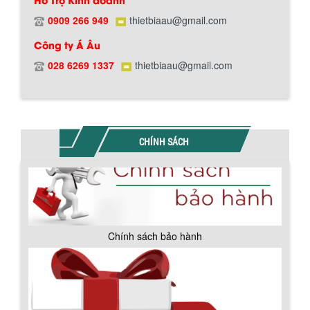
0909 266 949
thietbiaau@gmail.com
Công ty Á Âu
028 6269 1337
thietbiaau@gmail.com
Chính sách bảo hành
CHÍNH SÁCH
BỒN CHỨA GIẢI NHIỆT SƠN, MỰC IN
Bồn chứa giải nhiệt sơn, mực in có cấu
tạo gồm 2 lớp inox và được dùng để
làm giảm nhiệt độ của nguyên...
MÁY TRỘN BỘT KHÔ 500KG
Chính sách giao hàng