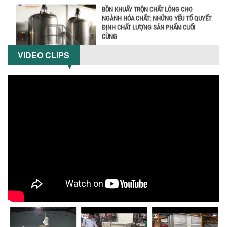
NGÀNH HÓA CHẤT: NHỮNG YẾU TỐ QUYẾT
ĐỊNH CHẤT LƯỢNG SẢN PHẨM CUỐI
CÙNG
Khám phá những yếu tố quan trọng
quyết định chất lượng sản phẩm khi sử
dụng bồn khuấy trộn chất lỏng trong...
VIDEO CLIPS
TỐI ƯU CHI PHÍ ĐẦU TƯ NHỜ LỰA CHỌN
ĐÚNG DỤNG CỤ KHUẤY SƠN CHO DÂY
CHUYỀN SẢN XUẤT
Chọn đúng dụng cụ khuấy sơn giúp tối
ưu chi phí, nâng cao chất lượng sản
xuất. Tìm hiểu giải pháp từ Công...
XU HƯỚNG SỬ DỤNG MÁY KHUẤY SƠN
KHÍ NÉN TRONG NGÀNH SẢN XUẤT HIỆN
ĐẠI: AN TOÀN – TIẾT KIỆM – BỀN BỈ
Khám phá xu hướng máy khuấy sơn khí
nén – Giải pháp an toàn, tiết kiệm, bền
bỉ cho sản xuất sơn công nghiệp...
CÓ NÊN ĐẦU TƯ MÁY NGHIỀN DUNG MÔI
GIÁ RẺ CHO NGÀNH HÓA CHẤT?
Máy nghiền dung môi giá rẻ có thực sự
phù hợp với ngành hóa chất? Bài viết