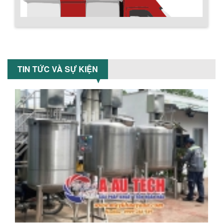
Máy trộn bột khô 500kg được thiết kế
thân bồn nằm ngang, với cánh trộn bột
xoay đảo thuận nghịch. Vật liệu...
MÁY TRỘN BỘT KHÔ 200KG
Máy trộn bột khô 200kg được gia công
TIN TỨC VÀ SỰ KIỆN
sản xuất tại công ty Á Âu. Máy dùng
trộn các loại bột khô trong các ngành...
VÌ SAO DOANH NGHIỆP NÊN CHỌN MÁY
NGHIỀN MÀU SƠN Á ÂU?
Khám phá lý do doanh nghiệp nên
chọn máy nghiền màu sơn Á Âu: hiệu
suất cao, kiểm soát nhiệt tốt, tiết kiệm
chi...
ƯU ĐÃI ĐẶC BIỆT: GIÁ MÁY KHUẤY SƠN
CÔNG NGHIỆP GIẢM SỐC
Ưu đãi đặc biệt: Giá máy khuấy sơn
công nghiệp giảm sốc lên đến 20%.
Tiết kiệm chi phí, nhận ngay máy
khuấy...