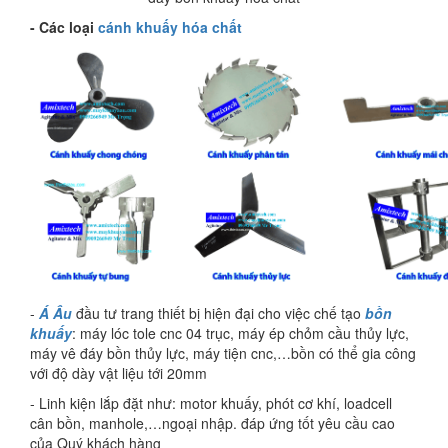
- Các loại
cánh khuấy hóa chất
-
Á Âu
đầu tư trang thiết bị hiện đại cho việc chế tạo
bồn
khuấy
: máy lóc tole cnc 04 trục, máy ép chỏm cầu thủy lực,
máy vê đáy bồn thủy lực, máy tiện cnc,…bồn có thể gia công
với độ dày vật liệu tới 20mm
- Linh kiện lắp đặt như: motor khuấy, phót cơ khí, loadcell
cân bồn, manhole,…ngoại nhập. đáp ứng tốt yêu cầu cao
của Quý khách hàng