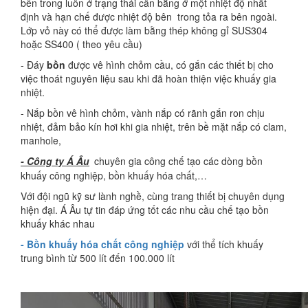
bên trong luôn ở trạng thái cân bằng ở một nhiệt độ nhất
định và hạn chế được nhiệt độ bên trong tỏa ra bên ngoài.
Lớp vỏ này có thể được làm bằng thép không gỉ SUS304
hoặc SS400 ( theo yêu cầu)
- Đáy
bồn
được vê hình chỏm cầu, có gắn các thiết bị cho
việc thoát nguyên liệu sau khi đã hoàn thiện việc khuấy gia
nhiệt.
- Nắp bồn vê hình chỏm, vành nắp có rãnh gắn ron chịu
nhiệt, đảm bảo kín hơi khi gia nhiệt, trên bề mặt nắp có clam,
manhole,
- Công ty Á Âu
chuyên gia công chế tạo các dòng bồn
khuấy công nghiệp, bồn khuấy hóa chất,…
Với đội ngũ kỹ sư lành nghề, cùng trang thiết bị chuyên dụng
hiện đại. Á Âu tự tin đáp ứng tốt các nhu cầu chế tạo bồn
khuấy khác nhau
- Bồn khuấy hóa chất công nghiệp
với thể tích khuấy
trung bình từ 500 lít đến 100.000 lít