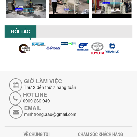
phân tích ưu, nhược điểm của máy...
5 LỢI ÍCH NỔI BẬT KHI SỬ DỤNG MÁY
KHUẤY SƠN DÙNG ĐIỆN TRONG SẢN XUẤT
ĐỐI TÁC
Khám phá 5 lợi ích khi sử dụng máy
khuấy sơn dùng điện: nâng cao chất
lượng, tiết kiệm chi phí, tăng năng
suất,...
TỐI ƯU NĂNG SUẤT VÀ CHI PHÍ VỚI MÁY
KHUẤY 3 TRỤC CÔNG SUẤT LỚN
Tối ưu năng suất và tiết kiệm chi phí
hiệu quả với máy khuấy 3 trục công
GIỜ LÀM VIỆC
suất lớn – giải pháp khuấy trộn...
Thứ 2 đến thứ 7 hàng tuần
HOTLINE
NHỮNG LỖI THƯỜNG GẶP KHI VẬN HÀNH
0909 266 949
MÁY KHUẤY SƠN NÂNG KHÍ VÀ CÁCH
KHẮC PHỤC
EMAIL
Tổng hợp lỗi thường gặp khi vận hành
minhtrong.aau@gmail.com
máy khuấy sơn nâng khí 200 lít và cách
khắc phục hiệu quả giúp doanh
nghiệp...
VỀ CHÚNG TÔI
CHĂM SÓC KHÁCH HÀNG