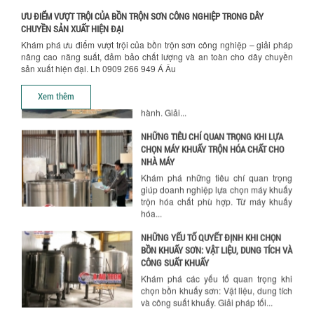
ƯU ĐIỂM VƯỢT TRỘI CỦA BỒN TRỘN SƠN CÔNG NGHIỆP TRONG DÂY
TỐI ƯU CHI PHÍ SẢN XUẤT VỚI MÁY TRỘN
CHUYỀN SẢN XUẤT HIỆN ĐẠI
SƠN CÔNG NGHIỆP HIỆN ĐẠI
Khám phá ưu điểm vượt trội của bồn trộn sơn công nghiệp – giải pháp
Khám phá cách máy trộn sơn công
nâng cao năng suất, đảm bảo chất lượng và an toàn cho dây chuyền
nghiệp giúp doanh nghiệp tiết kiệm
sản xuất hiện đại. Lh 0909 266 949 Á Âu
nguyên liệu, nhân công và chi phí vận
hành. Giải...
Xem thêm
NHỮNG TIÊU CHÍ QUAN TRỌNG KHI LỰA
CHỌN MÁY KHUẤY TRỘN HÓA CHẤT CHO
NHÀ MÁY
Khám phá những tiêu chí quan trọng
giúp doanh nghiệp lựa chọn máy khuấy
trộn hóa chất phù hợp. Từ máy khuấy
hóa...
NHỮNG YẾU TỐ QUYẾT ĐỊNH KHI CHỌN
BỒN KHUẤY SƠN: VẬT LIỆU, DUNG TÍCH VÀ
CÔNG SUẤT KHUẤY
Khám phá các yếu tố quan trọng khi
chọn bồn khuấy sơn: Vật liệu, dung tích
và công suất khuấy. Giải pháp tối...
BỒN KHUẤY TRỘN CHẤT LỎNG CHO