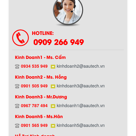
HOTLINE:
0909 266 949
Kinh Doanh1 - Ms. Cẩm
Hướng dẫn thanh toán mua hàng
0934 535 949
kinhdoanh2@aautech.vn
Kinh Doanh2 - Ms. Hồng
0901 505 949
kinhdoanh3@aautech.vn
Kinh Doanh3 - Mr.Dương
0967 787 494
kinhdoanh1@aautech.vn
Kinh Doanh5 - Ms.Hân
Chính sách đổi trả hàng
0901 565 949
kinhdoanh5@aautech.vn
Hỗ Trợ Kinh doanh