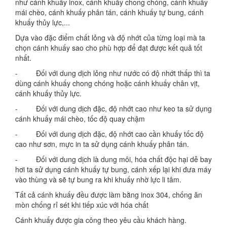
như cánh khuấy inox, cánh khuấy chong chóng, cánh khuấy
mái chèo, cánh khuấy phân tán, cánh khuấy tự bung, cánh
khuấy thủy lực,...
Dựa vào đặc điểm chất lỏng và độ nhớt của từng loại mà ta
chọn cánh khuấy sao cho phù hợp để đạt được kết quả tốt
nhất.
- Đối với dung dịch lỏng như nước có độ nhớt thấp thì ta
dùng cánh khuấy chong chóng hoặc cánh khuấy chân vịt,
cánh khuấy thủy lực.
- Đối với dung dịch đặc, độ nhớt cao như keo ta sử dụng
cánh khuấy mái chèo, tốc độ quay chậm
- Đối với dung dịch đặc, độ nhớt cao cần khuấy tốc độ
cao như sơn, mực in ta sử dụng cánh khuấy phân tán.
- Đối với dung dịch là dung môi, hóa chất độc hại dễ bay
hơi ta sử dụng cánh khuấy tự bung, cánh xếp lại khi đưa máy
vào thùng và sẽ tự bung ra khi khuấy nhờ lực li tâm.
Tất cả cánh khuấy đều được làm bằng inox 304, chống ăn
mòn chống rỉ sét khi tiếp xúc với hóa chất
Cánh khuấy được gia công theo yêu cầu khách hàng.