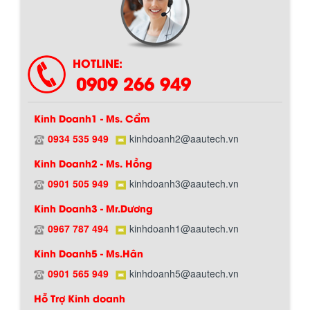
HOTLINE:
0909 266 949
Kinh Doanh1 - Ms. Cẩm
Hướng dẫn thanh toán mua hàng
0934 535 949
kinhdoanh2@aautech.vn
Kinh Doanh2 - Ms. Hồng
0901 505 949
kinhdoanh3@aautech.vn
Kinh Doanh3 - Mr.Dương
0967 787 494
kinhdoanh1@aautech.vn
Kinh Doanh5 - Ms.Hân
Chính sách đổi trả hàng
0901 565 949
kinhdoanh5@aautech.vn
Hỗ Trợ Kinh doanh