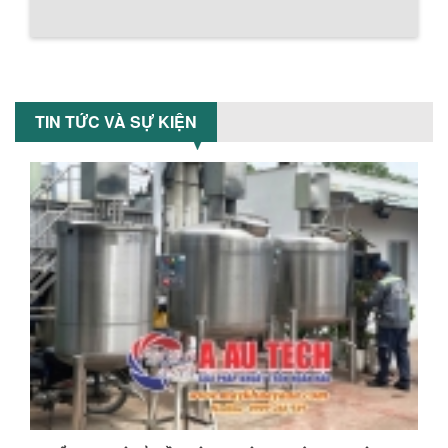
thân bồn nằm ngang, với cánh trộn bột
xoay đảo thuận nghịch. Vật liệu...
MÁY TRỘN BỘT KHÔ 200KG
Máy trộn bột khô 200kg được gia công
TIN TỨC VÀ SỰ KIỆN
sản xuất tại công ty Á Âu. Máy dùng
trộn các loại bột khô trong các ngành...
VÌ SAO DOANH NGHIỆP NÊN CHỌN MÁY
NGHIỀN MÀU SƠN Á ÂU?
Khám phá lý do doanh nghiệp nên
chọn máy nghiền màu sơn Á Âu: hiệu
suất cao, kiểm soát nhiệt tốt, tiết kiệm
chi...
ƯU ĐÃI ĐẶC BIỆT: GIÁ MÁY KHUẤY SƠN
CÔNG NGHIỆP GIẢM SỐC
Ưu đãi đặc biệt: Giá máy khuấy sơn
công nghiệp giảm sốc lên đến 20%.
Tiết kiệm chi phí, nhận ngay máy
khuấy...