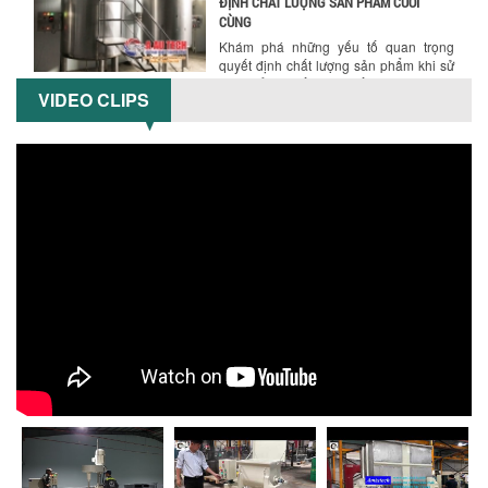
ĐỊNH CHẤT LƯỢNG SẢN PHẨM CUỐI
CÙNG
Khám phá những yếu tố quan trọng
quyết định chất lượng sản phẩm khi sử
dụng bồn khuấy trộn chất lỏng trong...
VIDEO CLIPS
TỐI ƯU CHI PHÍ ĐẦU TƯ NHỜ LỰA CHỌN
ĐÚNG DỤNG CỤ KHUẤY SƠN CHO DÂY
CHUYỀN SẢN XUẤT
Chọn đúng dụng cụ khuấy sơn giúp tối
ưu chi phí, nâng cao chất lượng sản
xuất. Tìm hiểu giải pháp từ Công...
XU HƯỚNG SỬ DỤNG MÁY KHUẤY SƠN
KHÍ NÉN TRONG NGÀNH SẢN XUẤT HIỆN
ĐẠI: AN TOÀN – TIẾT KIỆM – BỀN BỈ
Khám phá xu hướng máy khuấy sơn khí
nén – Giải pháp an toàn, tiết kiệm, bền
bỉ cho sản xuất sơn công nghiệp...
CÓ NÊN ĐẦU TƯ MÁY NGHIỀN DUNG MÔI
GIÁ RẺ CHO NGÀNH HÓA CHẤT?
Máy nghiền dung môi giá rẻ có thực sự
phù hợp với ngành hóa chất? Bài viết
phân tích ưu, nhược điểm của máy...