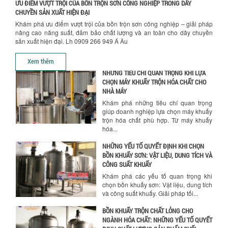
ƯU ĐIỂM VƯỢT TRỘI CỦA BỒN TRỘN SƠN CÔNG NGHIỆP TRONG DÂY
TỐI ƯU CHI PHÍ SẢN XUẤT VỚI MÁY TRỘN
CHUYỀN SẢN XUẤT HIỆN ĐẠI
SƠN CÔNG NGHIỆP HIỆN ĐẠI
Khám phá ưu điểm vượt trội của bồn trộn sơn công nghiệp – giải pháp
Khám phá cách máy trộn sơn công
nâng cao năng suất, đảm bảo chất lượng và an toàn cho dây chuyền
nghiệp giúp doanh nghiệp tiết kiệm
sản xuất hiện đại. Lh 0909 266 949 Á Âu
nguyên liệu, nhân công và chi phí vận
hành. Giải...
Xem thêm
NHỮNG TIÊU CHÍ QUAN TRỌNG KHI LỰA
CHỌN MÁY KHUẤY TRỘN HÓA CHẤT CHO
NHÀ MÁY
Khám phá những tiêu chí quan trọng
giúp doanh nghiệp lựa chọn máy khuấy
trộn hóa chất phù hợp. Từ máy khuấy
hóa...
NHỮNG YẾU TỐ QUYẾT ĐỊNH KHI CHỌN
BỒN KHUẤY SƠN: VẬT LIỆU, DUNG TÍCH VÀ
CÔNG SUẤT KHUẤY
Khám phá các yếu tố quan trọng khi
chọn bồn khuấy sơn: Vật liệu, dung tích
và công suất khuấy. Giải pháp tối...
BỒN KHUẤY TRỘN CHẤT LỎNG CHO
NGÀNH HÓA CHẤT: NHỮNG YẾU TỐ QUYẾT