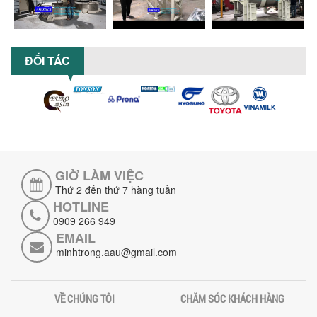
5 LỢI ÍCH NỔI BẬT KHI SỬ DỤNG MÁY
KHUẤY SƠN DÙNG ĐIỆN TRONG SẢN XUẤT
ĐỐI TÁC
Khám phá 5 lợi ích khi sử dụng máy
khuấy sơn dùng điện: nâng cao chất
lượng, tiết kiệm chi phí, tăng năng
suất,...
TỐI ƯU NĂNG SUẤT VÀ CHI PHÍ VỚI MÁY
KHUẤY 3 TRỤC CÔNG SUẤT LỚN
Tối ưu năng suất và tiết kiệm chi phí
hiệu quả với máy khuấy 3 trục công
GIỜ LÀM VIỆC
suất lớn – giải pháp khuấy trộn...
Thứ 2 đến thứ 7 hàng tuần
HOTLINE
NHỮNG LỖI THƯỜNG GẶP KHI VẬN HÀNH
0909 266 949
MÁY KHUẤY SƠN NÂNG KHÍ VÀ CÁCH
KHẮC PHỤC
EMAIL
Tổng hợp lỗi thường gặp khi vận hành
minhtrong.aau@gmail.com
máy khuấy sơn nâng khí 200 lít và cách
khắc phục hiệu quả giúp doanh
nghiệp...
VỀ CHÚNG TÔI
CHĂM SÓC KHÁCH HÀNG
MÁY NGHIỀN HỮU CƠ LỎNG: GIẢI PHÁP