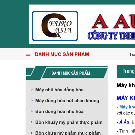
DANH MỤC SẢN PHẨM
Tr
Trang
DANH MỤC SẢN PHẨM
Máy kh
Máy nhũ hóa đồng hóa
MÁY K
Máy đồng hóa hút chân không
- Máy kh
Bồn đồng hóa nhũ hóa
với các d
Bồn khuấy mỹ phẩm thực phẩm
-
Á Âu
là
- Tính nă
Bồn chứa mỹ phẩm thực phẩm