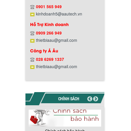
Chính sách giao hàng
0901 565 949
kinhdoanh5@aautech.vn
Hỗ Trợ Kinh doanh
0909 266 949
thietbiaau@gmail.com
Công ty Á Âu
Hướng dẫn thanh toán mua hàng
028 6269 1337
thietbiaau@gmail.com
CHÍNH SÁCH
Chính sách đổi trả hàng