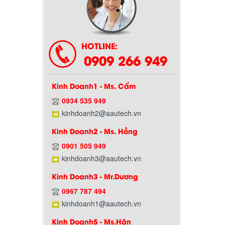
HOTLINE:
0909 266 949
Kinh Doanh1 - Ms. Cẩm
0934 535 949
Chính sách bảo hành
kinhdoanh2@aautech.vn
Kinh Doanh2 - Ms. Hồng
0901 505 949
kinhdoanh3@aautech.vn
Kinh Doanh3 - Mr.Dương
0967 787 494
kinhdoanh1@aautech.vn
Kinh Doanh5 - Ms.Hân