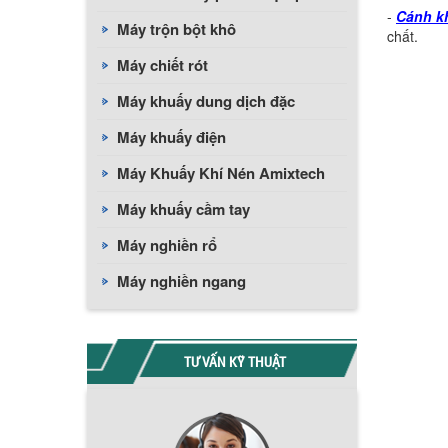
-
Cánh k
Máy trộn bột khô
chất.
Máy chiết rót
Máy khuấy dung dịch đặc
Máy khuấy điện
Máy Khuấy Khí Nén Amixtech
Máy khuấy cầm tay
Máy nghiền rổ
Máy nghiền ngang
TƯ VẤN KỸ THUẬT