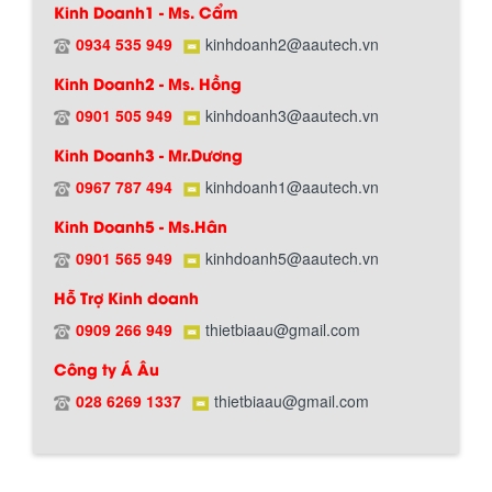
Kinh Doanh1 - Ms. Cẩm
0934 535 949
kinhdoanh2@aautech.vn
BỒN CHỨA GIẢI NHIỆT SƠN, MỰC IN
Kinh Doanh2 - Ms. Hồng
Bồn chứa giải nhiệt sơn, mực in có cấu
tạo gồm 2 lớp inox và được dùng để
0901 505 949
kinhdoanh3@aautech.vn
làm giảm nhiệt độ của nguyên...
Kinh Doanh3 - Mr.Dương
0967 787 494
kinhdoanh1@aautech.vn
MÁY TRỘN BỘT KHÔ 500KG
Kinh Doanh5 - Ms.Hân
Máy trộn bột khô 500kg được thiết kế
thân bồn nằm ngang, với cánh trộn bột
0901 565 949
kinhdoanh5@aautech.vn
xoay đảo thuận nghịch. Vật liệu...
Hỗ Trợ Kinh doanh
0909 266 949
thietbiaau@gmail.com
MÁY TRỘN BỘT KHÔ 200KG
Công ty Á Âu
Máy trộn bột khô 200kg được gia công
sản xuất tại công ty Á Âu. Máy dùng
028 6269 1337
thietbiaau@gmail.com
trộn các loại bột khô trong các ngành...
VÌ SAO DOANH NGHIỆP NÊN CHỌN MÁY