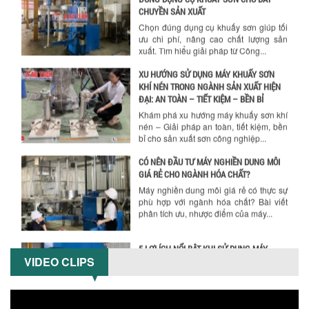
XU HƯỚNG SỬ DỤNG MÁY KHUẤY SƠN
KHÍ NÉN TRONG NGÀNH SẢN XUẤT HIỆN
ĐẠI: AN TOÀN – TIẾT KIỆM – BỀN BỈ
Khám phá xu hướng máy khuấy sơn khí
nén – Giải pháp an toàn, tiết kiệm, bền
bỉ cho sản xuất sơn công nghiệp...
CÓ NÊN ĐẦU TƯ MÁY NGHIỀN DUNG MÔI
GIÁ RẺ CHO NGÀNH HÓA CHẤT?
Máy nghiền dung môi giá rẻ có thực sự
phù hợp với ngành hóa chất? Bài viết
phân tích ưu, nhược điểm của máy...
5 LỢI ÍCH NỔI BẬT KHI SỬ DỤNG MÁY
KHUẤY SƠN DÙNG ĐIỆN TRONG SẢN XUẤT
Khám phá 5 lợi ích khi sử dụng máy
khuấy sơn dùng điện: nâng cao chất
lượng, tiết kiệm chi phí, tăng năng
suất,...
VIDEO CLIPS
TỐI ƯU NĂNG SUẤT VÀ CHI PHÍ VỚI MÁY
KHUẤY 3 TRỤC CÔNG SUẤT LỚN
Tối ưu năng suất và tiết kiệm chi phí