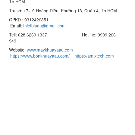
Tp.HCM
Trụ sở: 17-19 Hoàng Diệu, Phường 13, Quận 4, Tp.HCM
GPKD : 0312426851
Email:
thietbiaau@gmail.com
Tell: 028 6269 1337 Hotline: 0909 266
949
Website:
www.maykhuayaau.com
https://www.bonkhuayaau.com/
https://amixtech.com
Mọi thắc mắc Quý khách vui lòng liên hệ:
Công Ty TNHH Thương Mại Kỹ Thuật Á Âu
Địa chỉ: Số 816/63, Quốc Lộ 1A, KP.5, P. Thạnh Xuân,
Q.12
Hotline : 0934 535 949
Tell-Fax: 0286269 1337
Email: kinhdoanh.aau2@gmail.com
Website:
www.maykhuayaau.com
www.amixtech.com