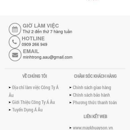
suất trộn, tiết kiệm chi phí, đảm bảo...
NHỮNG LƯU Ý KHI LẮP ĐẶT VÀ VẬN
HÀNH MÁY KHUẤY HÓA CHẤT KHÍ NÉN AN
TOÀN, HIỆU QUẢ
GIỜ LÀM VIỆC
Hướng dẫn chi tiết những lưu ý khi lắp
Thứ 2 đến thứ 7 hàng tuần
đặt và vận hành máy khuấy hóa chất
HOTLINE
khí nén để đảm bảo an toàn, hiệu...
0909 266 949
SO SÁNH MÁY TRỘN BỘT KHÔ CÔNG
EMAIL
NGHIỆP VÀ MÁY TRỘN BỘT GIA ĐÌNH:
minhtrong.aau@gmail.com
KHÁC BIỆT VỀ HIỆU QUẢ & NĂNG SUẤT
Tìm hiểu sự khác biệt giữa máy trộn bột
khô công nghiệp và máy trộn bột gia
VỀ CHÚNG TÔI
CHĂM SÓC KHÁCH HÀNG
đình về hiệu quả, năng suất và...
SO SÁNH MÁY KHUẤY PHÒNG NỔ VỚI MÁY
Địa chỉ làm việc Công Ty Á
Chính sách giao hàng
KHUẤY THƯỜNG: KHÁC BIỆT VÀ GIÁ TRỊ
Chính sách bảo hành
Âu
MANG LẠI
Giới Thiệu Công Ty Á Âu
Phương thức thanh toán
So sánh máy khuấy phòng nổ và máy
khuấy thường chi tiết: sự khác biệt về an
Tuyển Dụng Á Âu
toàn, giá trị mang lại, ứng dụng...
LIÊN KẾT WEB
TAY KẸP THÙNG TRÊN MÁY KHUẤY SƠN
www.maykhuayson.vn
30HP: TĂNG ĐỘ ỔN ĐỊNH VÀ AN TOÀN KHI