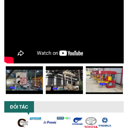
hiệu quả với máy khuấy 3 trục công
suất lớn – giải pháp khuấy trộn...
NHỮNG LỖI THƯỜNG GẶP KHI VẬN HÀNH
MÁY KHUẤY SƠN NÂNG KHÍ VÀ CÁCH
KHẮC PHỤC
Tổng hợp lỗi thường gặp khi vận hành
máy khuấy sơn nâng khí 200 lít và cách
khắc phục hiệu quả giúp doanh
nghiệp...
MÁY NGHIỀN HỮU CƠ LỎNG: GIẢI PHÁP
TỐI ƯU VỚI CÔNG NGHỆ MÁY NGHIỀN
NGANG CÁNH NGHIỀN CERAMIC
Máy nghiền hữu cơ lỏng sử dụng công
nghệ máy nghiền ngang cánh nghiền
ceramic giúp nâng cao độ mịn, hiệu
suất...
ĐẦU TƯ MÁY TRỘN PHÂN BÓN NẰM
ĐỐI TÁC
NGANG: LỢI ÍCH LÂU DÀI CHO DOANH
NGHIỆP SẢN XUẤT NÔNG NGHIỆP
Tìm hiểu lợi ích khi đầu tư máy trộn
phân bón nằm ngang: nâng cao hiệu