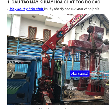
1. CẤU TẠO MÁY KHUẤY HÓA CHẤT TỐC ĐỘ CAO
-
Máy khuấy hóa chất
khuấy tốc độ cao 0~1450 vòng/phút