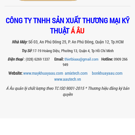
tác inox an toàn, tiện lợi, phù hợp sản
xuất thực phẩm, mỹ phẩm, hóa chất....
VÌ SAO CÁC XƯỞNG SƠN NÊN CHỌN MÁY
CÔNG TY TNHH SẢN XUẤT THƯƠNG MẠI KỸ
CHIẾT RÓT SƠN 1 VÒI CỦA Á ÂU?
THUẬT
Á ÂU
Khám phá lý do vì sao máy chiết rót sơn
1 vòi của Á Âu là lựa chọn hàng đầu
cho các xưởng sơn: chính xác, tiết...
Nhà Máy
:
Số 03, An Phú Đông 25, P. An Phú Đông, Quận 12, Tp.HCM
Trụ Sở
:17-19 Hoàng Diệu, Phường 13, Quận 4, Tp Hồ Chí Minh
BÊN TRONG NHÀ MÁY Á ÂU: HÀNH TRÌNH
Điện thoại
: (028) 6269 1337
Email:
thietbiaau@gmail.com
Hotline:
0909 266
TẠO NÊN NHỮNG CHIẾC BỒN KHUẤY INOX
949
ĐẠT CHUẨN
Khám phá quy trình gia công bồn khuấy
Website:
www.maykhuayaau.com
amixtech.com
bonkhuayaau.com
inox tại nhà máy Á Âu – nơi tạo ra thiết
www.
aautech.vn
bị chuẩn kỹ thuật, bền bỉ, theo...
Á Âu quản lý chất lượng theo TC ISO 9001-2015 *
Thương hiệu đăng ký bản
MÁY NGHIỀN THUỐC BVTV – GIẢI PHÁP
quyền
TỐI ƯU TRONG SẢN XUẤT NÔNG DƯỢC
HIỆN ĐẠI
Máy nghiền thuốc BVTV giúp tối ưu độ
mịn, nâng cao hiệu quả sản xuất và
đảm bảo chất lượng chế phẩm nông...
TIÊU CHÍ QUAN TRỌNG KHI CHỌN MUA