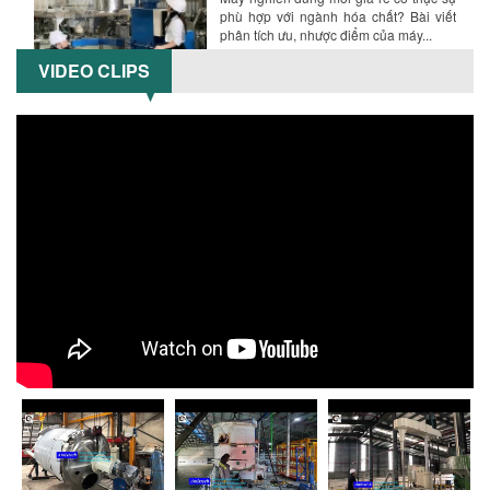
phù hợp với ngành hóa chất? Bài viết
phân tích ưu, nhược điểm của máy...
VIDEO CLIPS
5 LỢI ÍCH NỔI BẬT KHI SỬ DỤNG MÁY
KHUẤY SƠN DÙNG ĐIỆN TRONG SẢN XUẤT
Khám phá 5 lợi ích khi sử dụng máy
khuấy sơn dùng điện: nâng cao chất
lượng, tiết kiệm chi phí, tăng năng
suất,...
TỐI ƯU NĂNG SUẤT VÀ CHI PHÍ VỚI MÁY
KHUẤY 3 TRỤC CÔNG SUẤT LỚN
Tối ưu năng suất và tiết kiệm chi phí
hiệu quả với máy khuấy 3 trục công
suất lớn – giải pháp khuấy trộn...
NHỮNG LỖI THƯỜNG GẶP KHI VẬN HÀNH
MÁY KHUẤY SƠN NÂNG KHÍ VÀ CÁCH
KHẮC PHỤC
Tổng hợp lỗi thường gặp khi vận hành
máy khuấy sơn nâng khí 200 lít và cách
khắc phục hiệu quả giúp doanh
nghiệp...