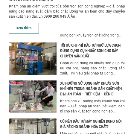
BỒN KHUẤY TRỘN CHẤT LỎNG CHO
Khám phá ưu điểm vượt trội của bồn trộn sơn công nghiệp – giải pháp
NGÀNH HÓA CHẤT: NHỮNG YẾU TỐ QUYẾT
nâng cao năng suất, đảm bảo chất lượng và an toàn cho dây chuyền
ĐỊNH CHẤT LƯỢNG SẢN PHẨM CUỐI
sản xuất hiện đại. Lh 0909 266 949 Á Âu
CÙNG
Hướng dẫn thanh toán mua hàng
Khám phá những yếu tố quan trọng
Xem thêm
quyết định chất lượng sản phẩm khi sử
dụng bồn khuấy trộn chất lỏng trong...
TỐI ƯU CHI PHÍ ĐẦU TƯ NHỜ LỰA CHỌN
ĐÚNG DỤNG CỤ KHUẤY SƠN CHO DÂY
CHUYỀN SẢN XUẤT
Chọn đúng dụng cụ khuấy sơn giúp tối
ưu chi phí, nâng cao chất lượng sản
xuất. Tìm hiểu giải pháp từ Công...
XU HƯỚNG SỬ DỤNG MÁY KHUẤY SƠN
KHÍ NÉN TRONG NGÀNH SẢN XUẤT HIỆN
ĐẠI: AN TOÀN – TIẾT KIỆM – BỀN BỈ
Khám phá xu hướng máy khuấy sơn khí
nén – Giải pháp an toàn, tiết kiệm, bền
bỉ cho sản xuất sơn công nghiệp...
CÓ NÊN ĐẦU TƯ MÁY NGHIỀN DUNG MÔI
GIÁ RẺ CHO NGÀNH HÓA CHẤT?
Máy nghiền dung môi giá rẻ có thực sự