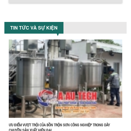
Tiết kiệm chi phí, nhận ngay máy
khuấy...
TỐI ƯU CHI PHÍ SẢN XUẤT VỚI MÁY TRỘN
SƠN CÔNG NGHIỆP HIỆN ĐẠI
TIN TỨC VÀ SỰ KIỆN
Khám phá cách máy trộn sơn công
nghiệp giúp doanh nghiệp tiết kiệm
nguyên liệu, nhân công và chi phí vận
hành. Giải...
NHỮNG TIÊU CHÍ QUAN TRỌNG KHI LỰA
CHỌN MÁY KHUẤY TRỘN HÓA CHẤT CHO
NHÀ MÁY
Khám phá những tiêu chí quan trọng
giúp doanh nghiệp lựa chọn máy khuấy
trộn hóa chất phù hợp. Từ máy khuấy
Chính sách giao hàng
hóa...
NHỮNG YẾU TỐ QUYẾT ĐỊNH KHI CHỌN
BỒN KHUẤY SƠN: VẬT LIỆU, DUNG TÍCH VÀ
CÔNG SUẤT KHUẤY
Khám phá các yếu tố quan trọng khi
chọn bồn khuấy sơn: Vật liệu, dung tích
và công suất khuấy. Giải pháp tối...
ƯU ĐIỂM VƯỢT TRỘI CỦA BỒN TRỘN SƠN CÔNG NGHIỆP TRONG DÂY
CHUYỀN SẢN XUẤT HIỆN ĐẠI