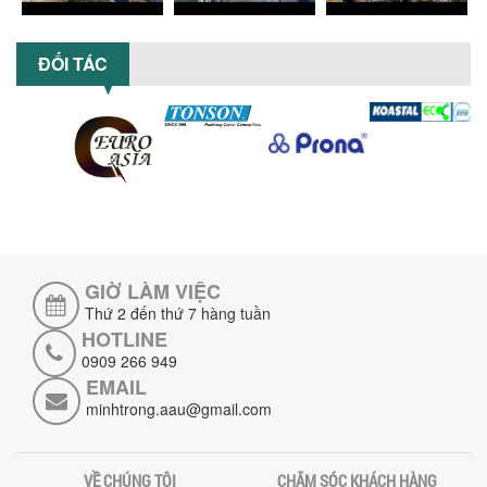
MÁY NGHIỀN HỮU CƠ LỎNG: GIẢI PHÁP
TỐI ƯU VỚI CÔNG NGHỆ MÁY NGHIỀN
ĐỐI TÁC
NGANG CÁNH NGHIỀN CERAMIC
Máy nghiền hữu cơ lỏng sử dụng công
nghệ máy nghiền ngang cánh nghiền
ceramic giúp nâng cao độ mịn, hiệu
suất...
ĐẦU TƯ MÁY TRỘN PHÂN BÓN NẰM
NGANG: LỢI ÍCH LÂU DÀI CHO DOANH
NGHIỆP SẢN XUẤT NÔNG NGHIỆP
Tìm hiểu lợi ích khi đầu tư máy trộn
phân bón nằm ngang: nâng cao hiệu
GIỜ LÀM VIỆC
suất trộn, tiết kiệm chi phí, đảm bảo...
Thứ 2 đến thứ 7 hàng tuần
NHỮNG LƯU Ý KHI LẮP ĐẶT VÀ VẬN
HOTLINE
HÀNH MÁY KHUẤY HÓA CHẤT KHÍ NÉN AN
0909 266 949
TOÀN, HIỆU QUẢ
EMAIL
Hướng dẫn chi tiết những lưu ý khi lắp
minhtrong.aau@gmail.com
đặt và vận hành máy khuấy hóa chất
khí nén để đảm bảo an toàn, hiệu...
SO SÁNH MÁY TRỘN BỘT KHÔ CÔNG
VỀ CHÚNG TÔI
CHĂM SÓC KHÁCH HÀNG
NGHIỆP VÀ MÁY TRỘN BỘT GIA ĐÌNH: