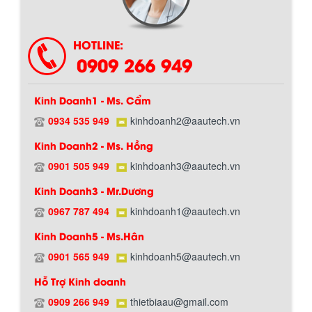
HOTLINE:
0909 266 949
Kinh Doanh1 - Ms. Cẩm
0934 535 949
kinhdoanh2@aautech.vn
Kinh Doanh2 - Ms. Hồng
0901 505 949
kinhdoanh3@aautech.vn
Chính sách giao hàng
Kinh Doanh3 - Mr.Dương
0967 787 494
kinhdoanh1@aautech.vn
BỒN CHỨA GIẢI NHIỆT SƠN, MỰC IN
Kinh Doanh5 - Ms.Hân
Bồn chứa giải nhiệt sơn, mực in có cấu
tạo gồm 2 lớp inox và được dùng để
0901 565 949
kinhdoanh5@aautech.vn
làm giảm nhiệt độ của nguyên...
Hỗ Trợ Kinh doanh
0909 266 949
thietbiaau@gmail.com
MÁY TRỘN BỘT KHÔ 500KG