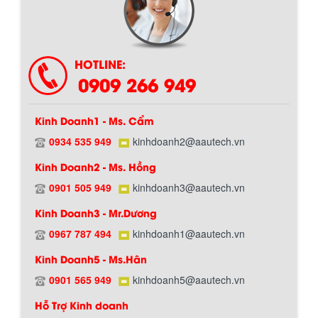
HOTLINE:
0909 266 949
Kinh Doanh1 - Ms. Cẩm
0934 535 949
kinhdoanh2@aautech.vn
Kinh Doanh2 - Ms. Hồng
0901 505 949
kinhdoanh3@aautech.vn
BỒN CHỨA GIẢI NHIỆT SƠN, MỰC IN
Kinh Doanh3 - Mr.Dương
Bồn chứa giải nhiệt sơn, mực in có cấu
tạo gồm 2 lớp inox và được dùng để
0967 787 494
kinhdoanh1@aautech.vn
làm giảm nhiệt độ của nguyên...
Kinh Doanh5 - Ms.Hân
0901 565 949
kinhdoanh5@aautech.vn
MÁY TRỘN BỘT KHÔ 500KG
Hỗ Trợ Kinh doanh
Máy trộn bột khô 500kg được thiết kế