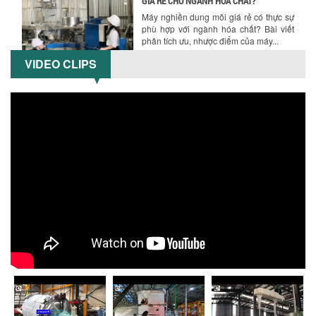
5 LỢI ÍCH NỔI BẬT KHI SỬ DỤNG MÁY
KHUẤY SƠN DÙNG ĐIỆN TRONG SẢN XUẤT
Khám phá 5 lợi ích khi sử dụng máy
VIDEO CLIPS
khuấy sơn dùng điện: nâng cao chất
lượng, tiết kiệm chi phí, tăng năng
suất,...
TỐI ƯU NĂNG SUẤT VÀ CHI PHÍ VỚI MÁY
KHUẤY 3 TRỤC CÔNG SUẤT LỚN
Tối ưu năng suất và tiết kiệm chi phí
hiệu quả với máy khuấy 3 trục công
suất lớn – giải pháp khuấy trộn...
NHỮNG LỖI THƯỜNG GẶP KHI VẬN HÀNH
MÁY KHUẤY SƠN NÂNG KHÍ VÀ CÁCH
KHẮC PHỤC
Tổng hợp lỗi thường gặp khi vận hành
máy khuấy sơn nâng khí 200 lít và cách
khắc phục hiệu quả giúp doanh
nghiệp...
MÁY NGHIỀN HỮU CƠ LỎNG: GIẢI PHÁP