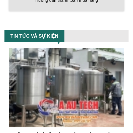
Hướng dẫn thanh toán mua hàng
TỐI ƯU CHI PHÍ SẢN XUẤT VỚI MÁY TRỘN
SƠN CÔNG NGHIỆP HIỆN ĐẠI
Khám phá cách máy trộn sơn công
nghiệp giúp doanh nghiệp tiết kiệm
nguyên liệu, nhân công và chi phí vận
hành. Giải...
TIN TỨC VÀ SỰ KIỆN
NHỮNG TIÊU CHÍ QUAN TRỌNG KHI LỰA
CHỌN MÁY KHUẤY TRỘN HÓA CHẤT CHO
NHÀ MÁY
Khám phá những tiêu chí quan trọng
Chính sách đổi trả hàng
giúp doanh nghiệp lựa chọn máy khuấy
trộn hóa chất phù hợp. Từ máy khuấy
hóa...
NHỮNG YẾU TỐ QUYẾT ĐỊNH KHI CHỌN
BỒN KHUẤY SƠN: VẬT LIỆU, DUNG TÍCH VÀ
CÔNG SUẤT KHUẤY
Khám phá các yếu tố quan trọng khi
Chính sách bảo hành
chọn bồn khuấy sơn: Vật liệu, dung tích
và công suất khuấy. Giải pháp tối...
BỒN KHUẤY TRỘN CHẤT LỎNG CHO
NGÀNH HÓA CHẤT: NHỮNG YẾU TỐ QUYẾT