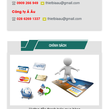
thân bồn nằm ngang, với cánh trộn bột
0909 266 949
thietbiaau@gmail.com
xoay đảo thuận nghịch. Vật liệu...
Công ty Á Âu
028 6269 1337
thietbiaau@gmail.com
MÁY TRỘN BỘT KHÔ 200KG
Máy trộn bột khô 200kg được gia công
sản xuất tại công ty Á Âu. Máy dùng
trộn các loại bột khô trong các ngành...
CHÍNH SÁCH
VÌ SAO DOANH NGHIỆP NÊN CHỌN MÁY
NGHIỀN MÀU SƠN Á ÂU?
Khám phá lý do doanh nghiệp nên
chọn máy nghiền màu sơn Á Âu: hiệu
suất cao, kiểm soát nhiệt tốt, tiết kiệm
chi...
ƯU ĐÃI ĐẶC BIỆT: GIÁ MÁY KHUẤY SƠN
CÔNG NGHIỆP GIẢM SỐC
Ưu đãi đặc biệt: Giá máy khuấy sơn
công nghiệp giảm sốc lên đến 20%.
Tiết kiệm chi phí, nhận ngay máy
khuấy...