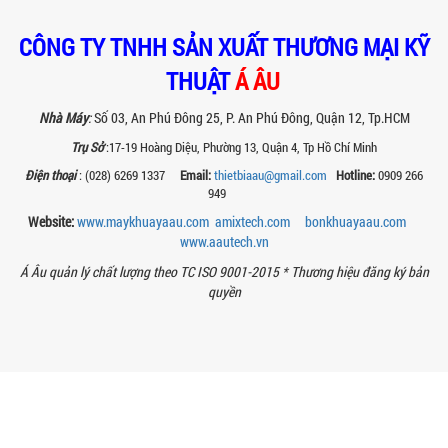
VÌ SAO CÁC XƯỞNG SƠN NÊN CHỌN MÁY
CHIẾT RÓT SƠN 1 VÒI CỦA Á ÂU?
CÔNG TY TNHH SẢN XUẤT THƯƠNG MẠI KỸ
Khám phá lý do vì sao máy chiết rót sơn
THUẬT
Á ÂU
1 vòi của Á Âu là lựa chọn hàng đầu
cho các xưởng sơn: chính xác, tiết...
Nhà Máy
:
Số 03, An Phú Đông 25, P. An Phú Đông, Quận 12, Tp.HCM
BÊN TRONG NHÀ MÁY Á ÂU: HÀNH TRÌNH
Trụ Sở
:17-19 Hoàng Diệu, Phường 13, Quận 4, Tp Hồ Chí Minh
TẠO NÊN NHỮNG CHIẾC BỒN KHUẤY INOX
Điện thoại
: (028) 6269 1337
Email:
thietbiaau@gmail.com
Hotline:
0909 266
ĐẠT CHUẨN
949
Khám phá quy trình gia công bồn khuấy
Website:
www.maykhuayaau.com
amixtech.com
bonkhuayaau.com
inox tại nhà máy Á Âu – nơi tạo ra thiết
bị chuẩn kỹ thuật, bền bỉ, theo...
www.
aautech.vn
Á Âu quản lý chất lượng theo TC ISO 9001-2015 *
Thương hiệu đăng ký bản
MÁY NGHIỀN THUỐC BVTV – GIẢI PHÁP
TỐI ƯU TRONG SẢN XUẤT NÔNG DƯỢC
quyền
HIỆN ĐẠI
Máy nghiền thuốc BVTV giúp tối ưu độ
mịn, nâng cao hiệu quả sản xuất và
đảm bảo chất lượng chế phẩm nông...
TIÊU CHÍ QUAN TRỌNG KHI CHỌN MUA
MÁY NGHIỀN RỔ CHO NGÀNH SƠN – MỰC
IN