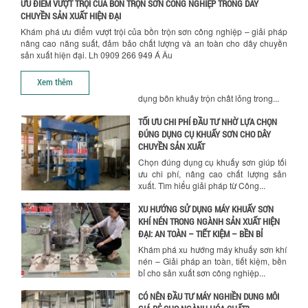
ĐỊNH CHẤT LƯỢNG SẢN PHẨM CUỐI
ƯU ĐIỂM VƯỢT TRỘI CỦA BỒN TRỘN SƠN CÔNG NGHIỆP TRONG DÂY
CÙNG
CHUYỀN SẢN XUẤT HIỆN ĐẠI
Khám phá những yếu tố quan trọng
Khám phá ưu điểm vượt trội của bồn trộn sơn công nghiệp – giải pháp
quyết định chất lượng sản phẩm khi sử
nâng cao năng suất, đảm bảo chất lượng và an toàn cho dây chuyền
dụng bồn khuấy trộn chất lỏng trong...
sản xuất hiện đại. Lh 0909 266 949 Á Âu
TỐI ƯU CHI PHÍ ĐẦU TƯ NHỜ LỰA CHỌN
Xem thêm
ĐÚNG DỤNG CỤ KHUẤY SƠN CHO DÂY
CHUYỀN SẢN XUẤT
Chọn đúng dụng cụ khuấy sơn giúp tối
ưu chi phí, nâng cao chất lượng sản
xuất. Tìm hiểu giải pháp từ Công...
XU HƯỚNG SỬ DỤNG MÁY KHUẤY SƠN
Chính sách giao hàng
KHÍ NÉN TRONG NGÀNH SẢN XUẤT HIỆN
ĐẠI: AN TOÀN – TIẾT KIỆM – BỀN BỈ
Khám phá xu hướng máy khuấy sơn khí
nén – Giải pháp an toàn, tiết kiệm, bền
bỉ cho sản xuất sơn công nghiệp...
CÓ NÊN ĐẦU TƯ MÁY NGHIỀN DUNG MÔI
GIÁ RẺ CHO NGÀNH HÓA CHẤT?
Máy nghiền dung môi giá rẻ có thực sự
phù hợp với ngành hóa chất? Bài viết
phân tích ưu, nhược điểm của máy...