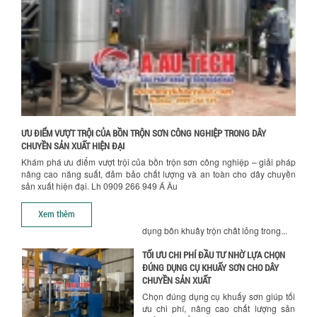
Khám phá các yếu tố quan trọng khi
chọn bồn khuấy sơn: Vật liệu, dung tích
Chính sách giao hàng
và công suất khuấy. Giải pháp tối...
BỒN KHUẤY TRỘN CHẤT LỎNG CHO
NGÀNH HÓA CHẤT: NHỮNG YẾU TỐ QUYẾT
ĐỊNH CHẤT LƯỢNG SẢN PHẨM CUỐI
CÙNG
Khám phá những yếu tố quan trọng
quyết định chất lượng sản phẩm khi sử
ƯU ĐIỂM VƯỢT TRỘI CỦA BỒN TRỘN SƠN CÔNG NGHIỆP TRONG DÂY
dụng bồn khuấy trộn chất lỏng trong...
CHUYỀN SẢN XUẤT HIỆN ĐẠI
Khám phá ưu điểm vượt trội của bồn trộn sơn công nghiệp – giải pháp
TỐI ƯU CHI PHÍ ĐẦU TƯ NHỜ LỰA CHỌN
nâng cao năng suất, đảm bảo chất lượng và an toàn cho dây chuyền
ĐÚNG DỤNG CỤ KHUẤY SƠN CHO DÂY
sản xuất hiện đại. Lh 0909 266 949 Á Âu
CHUYỀN SẢN XUẤT
Hướng dẫn thanh toán mua hàng
Chọn đúng dụng cụ khuấy sơn giúp tối
Xem thêm
ưu chi phí, nâng cao chất lượng sản
xuất. Tìm hiểu giải pháp từ Công...
XU HƯỚNG SỬ DỤNG MÁY KHUẤY SƠN
KHÍ NÉN TRONG NGÀNH SẢN XUẤT HIỆN
ĐẠI: AN TOÀN – TIẾT KIỆM – BỀN BỈ
Khám phá xu hướng máy khuấy sơn khí
nén – Giải pháp an toàn, tiết kiệm, bền