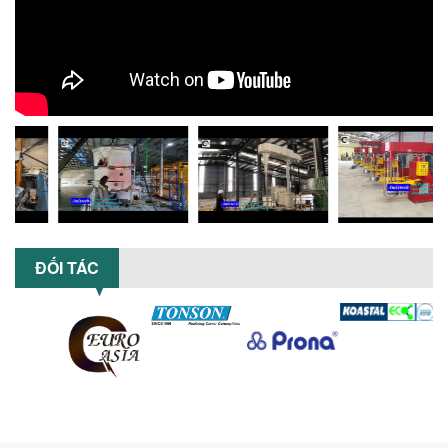
KHẮC PHỤC
Tổng hợp lỗi thường gặp khi vận hành
máy khuấy sơn nâng khí 200 lít và cách
khắc phục hiệu quả giúp doanh
nghiệp...
MÁY NGHIỀN HỮU CƠ LỎNG: GIẢI PHÁP
TỐI ƯU VỚI CÔNG NGHỆ MÁY NGHIỀN
NGANG CÁNH NGHIỀN CERAMIC
Máy nghiền hữu cơ lỏng sử dụng công
nghệ máy nghiền ngang cánh nghiền
ceramic giúp nâng cao độ mịn, hiệu
suất...
ĐẦU TƯ MÁY TRỘN PHÂN BÓN NẰM
ĐỐI TÁC
NGANG: LỢI ÍCH LÂU DÀI CHO DOANH
NGHIỆP SẢN XUẤT NÔNG NGHIỆP
Tìm hiểu lợi ích khi đầu tư máy trộn
phân bón nằm ngang: nâng cao hiệu
suất trộn, tiết kiệm chi phí, đảm bảo...
NHỮNG LƯU Ý KHI LẮP ĐẶT VÀ VẬN
HÀNH MÁY KHUẤY HÓA CHẤT KHÍ NÉN AN
TOÀN, HIỆU QUẢ
Hướng dẫn chi tiết những lưu ý khi lắp