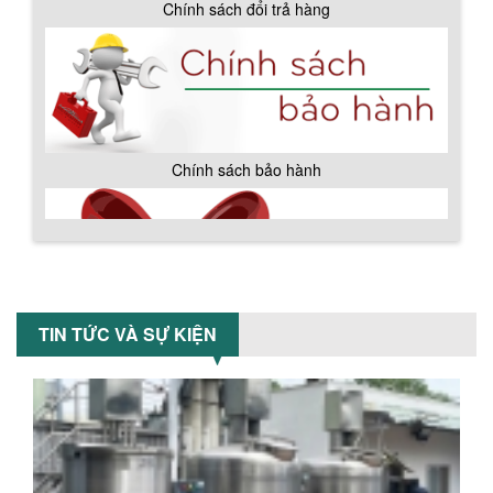
Chính sách đổi trả hàng
ƯU ĐÃI ĐẶC BIỆT: GIÁ MÁY KHUẤY SƠN
CÔNG NGHIỆP GIẢM SỐC
Ưu đãi đặc biệt: Giá máy khuấy sơn
công nghiệp giảm sốc lên đến 20%.
Tiết kiệm chi phí, nhận ngay máy
khuấy...
TỐI ƯU CHI PHÍ SẢN XUẤT VỚI MÁY TRỘN
Chính sách bảo hành
SƠN CÔNG NGHIỆP HIỆN ĐẠI
Khám phá cách máy trộn sơn công
nghiệp giúp doanh nghiệp tiết kiệm
nguyên liệu, nhân công và chi phí vận
hành. Giải...
NHỮNG TIÊU CHÍ QUAN TRỌNG KHI LỰA
CHỌN MÁY KHUẤY TRỘN HÓA CHẤT CHO
TIN TỨC VÀ SỰ KIỆN
NHÀ MÁY
Khám phá những tiêu chí quan trọng
giúp doanh nghiệp lựa chọn máy khuấy
trộn hóa chất phù hợp. Từ máy khuấy
hóa...
NHỮNG YẾU TỐ QUYẾT ĐỊNH KHI CHỌN
BỒN KHUẤY SƠN: VẬT LIỆU, DUNG TÍCH VÀ
CÔNG SUẤT KHUẤY