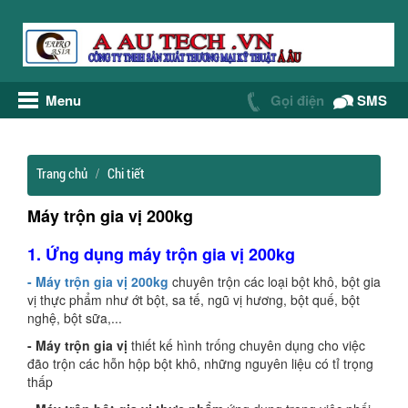
Menu
Gọi điện
SMS
Trang chủ
Chi tiết
Máy trộn gia vị 200kg
1. Ứng dụng máy trộn gia vị 200kg
- Máy trộn gia vị 200kg
chuyên trộn các loại bột khô, bột gia
vị thực phẩm như ớt bột, sa tế, ngũ vị hương, bột quế, bột
nghệ, bột sữa,...
- Máy trộn gia vị
thiết kế hình trống chuyên dụng cho việc
đão trộn các hỗn hộp bột khô, những nguyên liệu có tỉ trọng
thấp