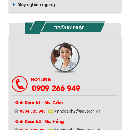
Máy nghiền ngang
TƯ VẤN KỸ THUẬT
HOTLINE:
0909 266 949
Kinh Doanh1 - Ms. Cẩm
0934 535 949
kinhdoanh2@aautech.vn
BỒN CHỨA GIẢI NHIỆT SƠN, MỰC IN
Kinh Doanh2 - Ms. Hồng
Bồn chứa giải nhiệt sơn, mực in có cấu
tạo gồm 2 lớp inox và được dùng để
0901 505 949
kinhdoanh3@aautech.vn