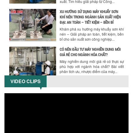
bỉ cho sản xuất sơn công nghiệp...
CÓ NÊN ĐẦU TƯ MÁY NGHIỀN DUNG MÔI
GIÁ RẺ CHO NGÀNH HÓA CHẤT?
Máy nghiền dung môi giá rẻ có thực sự
phù hợp với ngành hóa chất? Bài viết
phân tích ưu, nhược điểm của máy...
5 LỢI ÍCH NỔI BẬT KHI SỬ DỤNG MÁY
KHUẤY SƠN DÙNG ĐIỆN TRONG SẢN XUẤT
Khám phá 5 lợi ích khi sử dụng máy
khuấy sơn dùng điện: nâng cao chất
lượng, tiết kiệm chi phí, tăng năng
suất,...
VIDEO CLIPS
TỐI ƯU NĂNG SUẤT VÀ CHI PHÍ VỚI MÁY
KHUẤY 3 TRỤC CÔNG SUẤT LỚN
Tối ưu năng suất và tiết kiệm chi phí
hiệu quả với máy khuấy 3 trục công
suất lớn – giải pháp khuấy trộn...
NHỮNG LỖI THƯỜNG GẶP KHI VẬN HÀNH
MÁY KHUẤY SƠN NÂNG KHÍ VÀ CÁCH