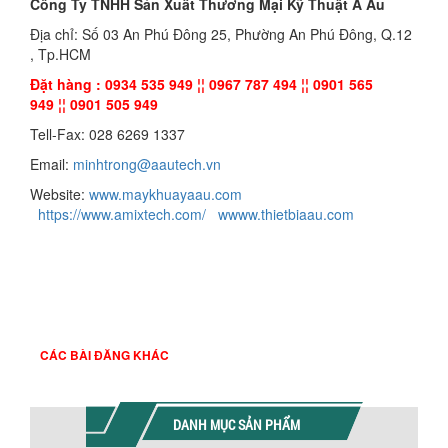
Công Ty TNHH Sản Xuất Thương Mại Kỹ Thuật Á Âu
Địa chỉ: Số 03 An Phú Đông 25, Phường An Phú Đông, Q.12
, Tp.HCM
Đặt hàng : 0934 535 949 ¦¦ 0967 787 494 ¦¦ 0901 565
949 ¦¦ 0901 505 949
Tell-Fax: 028 6269 1337
Email:
minhtrong@aautech.vn
Website:
www.maykhuayaau.com
https://www.amixtech.com/
wwww.thietbiaau.com
CÁC BÀI ĐĂNG KHÁC
DANH MỤC SẢN PHẨM