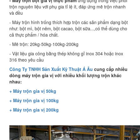
- Máy trộn bột gia vị thực phẩm
ứng dụng trong việc phối
trộn nguyên liệu với phụ gia tỉ lệ ít, đáp ứng mẽ trộn nhanh
và đều
- Máy trộn hình trống thích hợp trộn các sản phẩm dạng bột
như: bột mì, bột nêm, bột cacao, bột sữa...,có thể dùng cho
cả thực phẩm / hóa chất.
- Mẽ trộn: 20kg-50kg-100kg-200kg
- Vật liệu gia công bằng thép không gỉ inox 304 hoặc inox
316 theo yêu cầu
Công Ty TNHH Sản Xuất Kỹ Thuật Á Âu
cung cấp nhiều
dòng máy trộn gia vị với nhiều khối lượng trộn khác
nhau:
+ Máy trộn gia vị 50kg
+ Máy trộn gia vị
100kg
+ Máy trộn gia vị
200kg