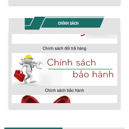
CHÍNH SÁCH
Chính sách đổi trả hàng
BỒN CHỨA GIẢI NHIỆT SƠN, MỰC IN
Chính sách bảo hành
Bồn chứa giải nhiệt sơn, mực in có cấu
tạo gồm 2 lớp inox và được dùng để
làm giảm nhiệt độ của nguyên...
MÁY TRỘN BỘT KHÔ 500KG