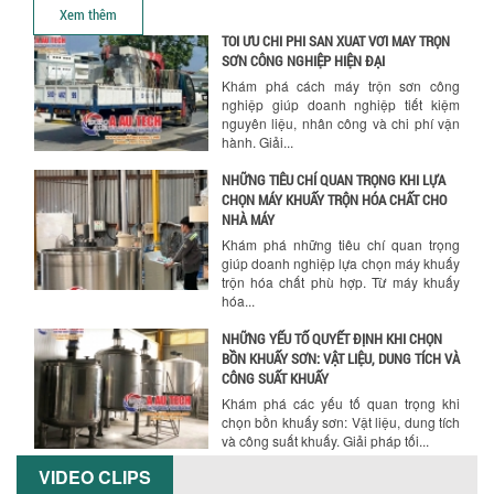
khuấy...
Xem thêm
TỐI ƯU CHI PHÍ SẢN XUẤT VỚI MÁY TRỘN
SƠN CÔNG NGHIỆP HIỆN ĐẠI
Khám phá cách máy trộn sơn công
nghiệp giúp doanh nghiệp tiết kiệm
nguyên liệu, nhân công và chi phí vận
hành. Giải...
NHỮNG TIÊU CHÍ QUAN TRỌNG KHI LỰA
CHỌN MÁY KHUẤY TRỘN HÓA CHẤT CHO
NHÀ MÁY
Khám phá những tiêu chí quan trọng
giúp doanh nghiệp lựa chọn máy khuấy
trộn hóa chất phù hợp. Từ máy khuấy
hóa...
NHỮNG YẾU TỐ QUYẾT ĐỊNH KHI CHỌN
BỒN KHUẤY SƠN: VẬT LIỆU, DUNG TÍCH VÀ
CÔNG SUẤT KHUẤY
Khám phá các yếu tố quan trọng khi
chọn bồn khuấy sơn: Vật liệu, dung tích
và công suất khuấy. Giải pháp tối...
VIDEO CLIPS
BỒN KHUẤY TRỘN CHẤT LỎNG CHO