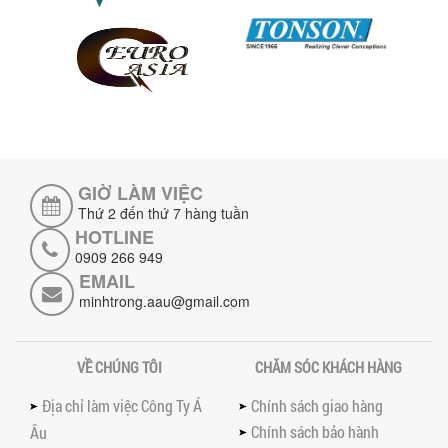
phân tích ưu, nhược điểm của máy...
5 LỢI ÍCH NỔI BẬT KHI SỬ DỤNG MÁY
KHUẤY SƠN DÙNG ĐIỆN TRONG SẢN XUẤT
Khám phá 5 lợi ích khi sử dụng máy
khuấy sơn dùng điện: nâng cao chất
lượng, tiết kiệm chi phí, tăng năng
suất,...
GIỜ LÀM VIỆC
TỐI ƯU NĂNG SUẤT VÀ CHI PHÍ VỚI MÁY
KHUẤY 3 TRỤC CÔNG SUẤT LỚN
Thứ 2 đến thứ 7 hàng tuần
Tối ưu năng suất và tiết kiệm chi phí
HOTLINE
hiệu quả với máy khuấy 3 trục công
0909 266 949
suất lớn – giải pháp khuấy trộn...
EMAIL
minhtrong.aau@gmail.com
NHỮNG LỖI THƯỜNG GẶP KHI VẬN HÀNH
MÁY KHUẤY SƠN NÂNG KHÍ VÀ CÁCH
KHẮC PHỤC
VỀ CHÚNG TÔI
CHĂM SÓC KHÁCH HÀNG
Tổng hợp lỗi thường gặp khi vận hành
máy khuấy sơn nâng khí 200 lít và cách
Địa chỉ làm việc Công Ty Á
Chính sách giao hàng
khắc phục hiệu quả giúp doanh
nghiệp...
Chính sách bảo hành
Âu