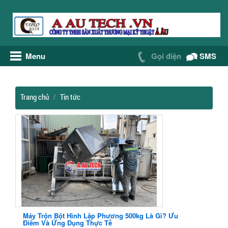
Menu
Gọi điện
SMS
Trang chủ
Tin tức
Máy Trộn Bột Hình Lập Phương 500kg Là Gì? Ưu
Điểm Và Ứng Dụng Thực Tế