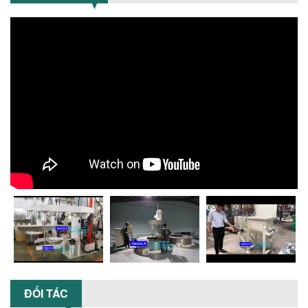
NGÀNH HÓA CHẤT: NHỮNG YẾU TỐ QUYẾT
ĐỊNH CHẤT LƯỢNG SẢN PHẨM CUỐI
CÙNG
Khám phá những yếu tố quan trọng
quyết định chất lượng sản phẩm khi sử
dụng bồn khuấy trộn chất lỏng trong...
TỐI ƯU CHI PHÍ ĐẦU TƯ NHỜ LỰA CHỌN
ĐÚNG DỤNG CỤ KHUẤY SƠN CHO DÂY
CHUYỀN SẢN XUẤT
Chọn đúng dụng cụ khuấy sơn giúp tối
ưu chi phí, nâng cao chất lượng sản
xuất. Tìm hiểu giải pháp từ Công...
XU HƯỚNG SỬ DỤNG MÁY KHUẤY SƠN
KHÍ NÉN TRONG NGÀNH SẢN XUẤT HIỆN
ĐẠI: AN TOÀN – TIẾT KIỆM – BỀN BỈ
Khám phá xu hướng máy khuấy sơn khí
nén – Giải pháp an toàn, tiết kiệm, bền
bỉ cho sản xuất sơn công nghiệp...
CÓ NÊN ĐẦU TƯ MÁY NGHIỀN DUNG MÔI
GIÁ RẺ CHO NGÀNH HÓA CHẤT?
ĐỐI TÁC
Máy nghiền dung môi giá rẻ có thực sự
phù hợp với ngành hóa chất? Bài viết