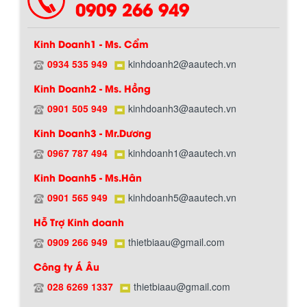
0909 266 949
Kinh Doanh1 - Ms. Cẩm
0934 535 949
kinhdoanh2@aautech.vn
Kinh Doanh2 - Ms. Hồng
0901 505 949
kinhdoanh3@aautech.vn
Chính sách giao hàng
Kinh Doanh3 - Mr.Dương
0967 787 494
kinhdoanh1@aautech.vn
Kinh Doanh5 - Ms.Hân
0901 565 949
kinhdoanh5@aautech.vn
Hỗ Trợ Kinh doanh
0909 266 949
thietbiaau@gmail.com
Công ty Á Âu
Hướng dẫn thanh toán mua hàng
028 6269 1337
thietbiaau@gmail.com